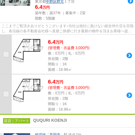
東京都
中野区
野方
１丁目
6.4
万円
築年数：築37年 ｜募集中：
2室
階数：5階建
ここまでご覧頂きありがとうございます♪当社は他社に負けない総合仲介店を目指
し、各沿線の各不動産会社様へ直接ご挨拶に行き最新の物件を頂きお客様へ提供
しております！最新の情報は...
6.4
万
円
(管理費・共益費 3,000円)
敷：0万円｜礼：0万円
所在階：2階
間取り：1K
面積：16.98㎡
6.4
万
円
(管理費・共益費 3,000円)
敷：0万円｜礼：0万円
所在階：2階
間取り：1K
面積：16.98㎡
QUQURI KOENJI
賃貸｜アパート
総武線
「
高円寺
」駅 徒歩7分