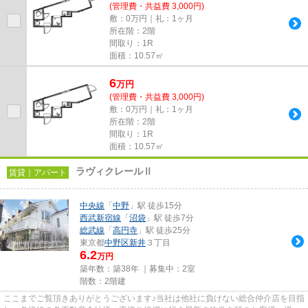
(管理費・共益費 3,000円)
敷：0万円｜礼：1ヶ月
所在階：2階
間取り：1R
面積：10.57㎡
6
万
円
(管理費・共益費 3,000円)
敷：0万円｜礼：1ヶ月
所在階：2階
間取り：1R
面積：10.57㎡
ラヴィクレールⅡ
賃貸｜アパート
中央線
「
中野
」駅 徒歩15分
西武新宿線
「
沼袋
」駅 徒歩7分
総武線
「
高円寺
」駅 徒歩25分
東京都
中野区
新井
３丁目
6.2
万円
築年数：築38年 ｜募集中：
2室
階数：2階建
ここまでご覧頂きありがとうございます♪当社は他社に負けない総合仲介店を目指