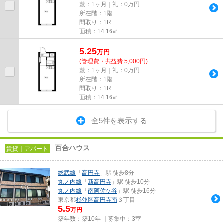
敷：1ヶ月｜礼：0万円
所在階：1階
間取り：1R
面積：14.16㎡
5.25
万
円
(管理費・共益費 5,000円)
敷：1ヶ月｜礼：0万円
所在階：1階
間取り：1R
面積：14.16㎡
全5件を表示する
百合ハウス
賃貸｜アパート
総武線
「
高円寺
」駅 徒歩8分
丸ノ内線
「
新高円寺
」駅 徒歩10分
丸ノ内線
「
南阿佐ケ谷
」駅 徒歩16分
東京都
杉並区
高円寺南
３丁目
5.5
万円
築年数：築10年 ｜募集中：
3室