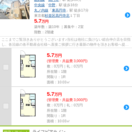
中央線
「
中野
」駅 徒歩16分
丸ノ内線
「
東高円寺
」駅 徒歩17分
東京都
杉並区
高円寺北
１丁目
5.7
万円
築年数：築10年 ｜募集中：
2室
階数：2階建
ここまでご覧頂きありがとうございます♪当社は他社に負けない総合仲介店を目指
し、各沿線の各不動産会社様へ直接ご挨拶に行き最新の物件を頂きお客様へ提供
しております！最新の情報は...
5.7
万
円
(管理費・共益費 3,000円)
敷：0万円｜礼：0万円
所在階：1階
間取り：1R
面積：10.03㎡
5.7
万
円
(管理費・共益費 3,000円)
敷：0万円｜礼：0万円
所在階：1階
間取り：1R
面積：10.03㎡
ライフピアカノン