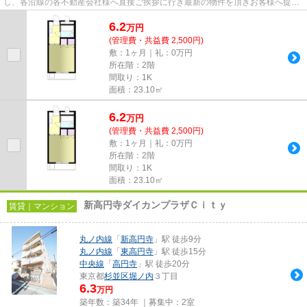
し、各沿線の各不動産会社様へ直接ご挨拶に行き最新の物件を頂きお客様へ提供
しております！最新の情報は...
6.2
万
円
(管理費・共益費 2,500円)
敷：1ヶ月｜礼：0万円
所在階：2階
間取り：1K
面積：23.10㎡
6.2
万
円
(管理費・共益費 2,500円)
敷：1ヶ月｜礼：0万円
所在階：2階
間取り：1K
面積：23.10㎡
新高円寺ダイカンプラザＣｉｔｙ
賃貸｜マンション
丸ノ内線
「
新高円寺
」駅 徒歩9分
丸ノ内線
「
東高円寺
」駅 徒歩15分
中央線
「
高円寺
」駅 徒歩20分
東京都
杉並区
堀ノ内
３丁目
6.3
万円
築年数：築34年 ｜募集中：
2室