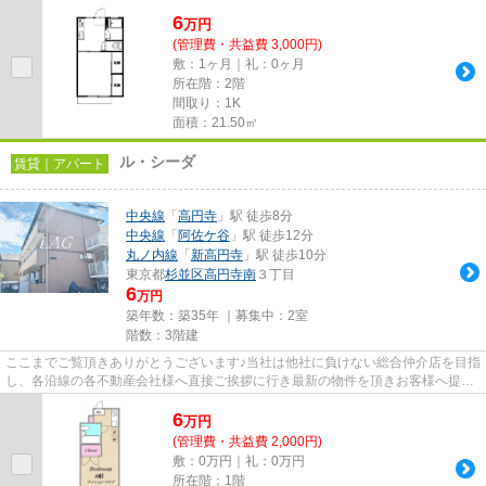
6
万
円
(管理費・共益費 3,000円)
敷：1ヶ月｜礼：0ヶ月
所在階：2階
間取り：1K
面積：21.50㎡
ル・シーダ
賃貸｜アパート
中央線
「
高円寺
」駅 徒歩8分
中央線
「
阿佐ケ谷
」駅 徒歩12分
丸ノ内線
「
新高円寺
」駅 徒歩10分
東京都
杉並区
高円寺南
３丁目
6
万円
築年数：築35年 ｜募集中：
2室
階数：3階建
ここまでご覧頂きありがとうございます♪当社は他社に負けない総合仲介店を目指
し、各沿線の各不動産会社様へ直接ご挨拶に行き最新の物件を頂きお客様へ提供
しております！最新の情報は...
6
万
円
(管理費・共益費 2,000円)
敷：0万円｜礼：0万円
所在階：1階