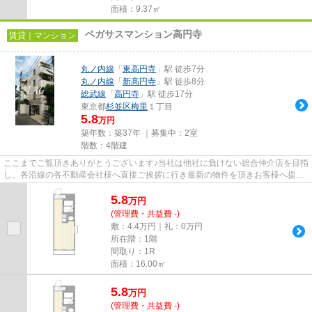
面積：9.37㎡
ペガサスマンション高円寺
賃貸｜マンション
丸ノ内線
「
東高円寺
」駅 徒歩7分
丸ノ内線
「
新高円寺
」駅 徒歩8分
総武線
「
高円寺
」駅 徒歩17分
東京都
杉並区
梅里
１丁目
5.8
万円
築年数：築37年 ｜募集中：
2室
階数：4階建
ここまでご覧頂きありがとうございます♪当社は他社に負けない総合仲介店を目指
し、各沿線の各不動産会社様へ直接ご挨拶に行き最新の物件を頂きお客様へ提供
しております！最新の情報は...
5.8
万
円
(管理費・共益費 -)
敷：4.4万円｜礼：0万円
所在階：1階
間取り：1R
面積：16.00㎡
5.8
万
円
(管理費・共益費 -)