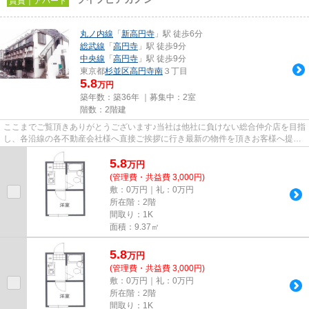
賃貸｜アパート
丸ノ内線
「
新高円寺
」駅 徒歩6分
総武線
「
高円寺
」駅 徒歩9分
中央線
「
高円寺
」駅 徒歩9分
東京都
杉並区
高円寺南
３丁目
5.8
万円
築年数：築36年 ｜募集中：
2室
階数：2階建
ここまでご覧頂きありがとうございます♪当社は他社に負けない総合仲介店を目指
し、各沿線の各不動産会社様へ直接ご挨拶に行き最新の物件を頂きお客様へ提供
しております！最新の情報は...
5.8
万
円
(管理費・共益費 3,000円)
敷：0万円｜礼：0万円
所在階：2階
間取り：1K
面積：9.37㎡
5.8
万
円
(管理費・共益費 3,000円)
敷：0万円｜礼：0万円
所在階：2階
間取り：1K