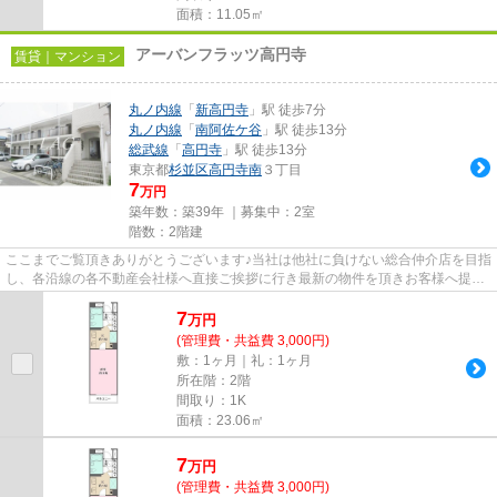
面積：11.05㎡
アーバンフラッツ高円寺
賃貸｜マンション
丸ノ内線
「
新高円寺
」駅 徒歩7分
丸ノ内線
「
南阿佐ケ谷
」駅 徒歩13分
総武線
「
高円寺
」駅 徒歩13分
東京都
杉並区
高円寺南
３丁目
7
万円
築年数：築39年 ｜募集中：
2室
階数：2階建
ここまでご覧頂きありがとうございます♪当社は他社に負けない総合仲介店を目指
し、各沿線の各不動産会社様へ直接ご挨拶に行き最新の物件を頂きお客様へ提供
しております！最新の情報は...
7
万
円
(管理費・共益費 3,000円)
敷：1ヶ月｜礼：1ヶ月
所在階：2階
間取り：1K
面積：23.06㎡
7
万
円
(管理費・共益費 3,000円)