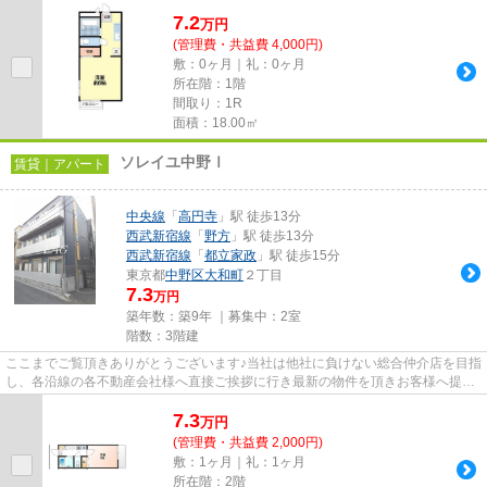
7.2
万
円
(管理費・共益費 4,000円)
敷：0ヶ月｜礼：0ヶ月
所在階：1階
間取り：1R
面積：18.00㎡
ソレイユ中野Ⅰ
賃貸｜アパート
中央線
「
高円寺
」駅 徒歩13分
西武新宿線
「
野方
」駅 徒歩13分
西武新宿線
「
都立家政
」駅 徒歩15分
東京都
中野区
大和町
２丁目
7.3
万円
築年数：築9年 ｜募集中：
2室
階数：3階建
ここまでご覧頂きありがとうございます♪当社は他社に負けない総合仲介店を目指
し、各沿線の各不動産会社様へ直接ご挨拶に行き最新の物件を頂きお客様へ提供
しております！最新の情報は...
7.3
万
円
(管理費・共益費 2,000円)
敷：1ヶ月｜礼：1ヶ月
所在階：2階