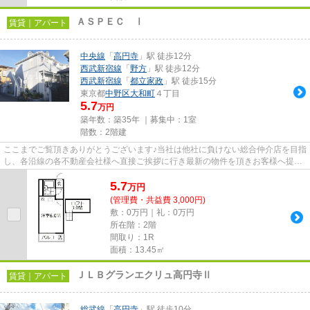
ＡＳＰＥＣ Ⅰ
賃貸｜アパート
中央線
「
高円寺
」駅 徒歩12分
西武新宿線
「
野方
」駅 徒歩12分
西武新宿線
「
都立家政
」駅 徒歩15分
東京都
中野区
大和町
４丁目
5.7
万円
築年数：築35年 ｜募集中：
1室
階数：2階建
ここまでご覧頂きありがとうございます♪当社は他社に負けない総合仲介店を目指
し、各沿線の各不動産会社様へ直接ご挨拶に行き最新の物件を頂きお客様へ提供
しております！最新の情報は...
5.7
万
円
(管理費・共益費 3,000円)
敷：0万円｜礼：0万円
所在階：2階
間取り：1R
面積：13.45㎡
ＪＬＢグランエクリュ高円寺Ⅱ
賃貸｜アパート
総武線
「
高円寺
」駅 徒歩10分