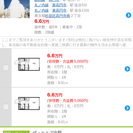
丸ノ内線
「
新高円寺
」駅 徒歩5分
丸ノ内線
「
東高円寺
」駅 徒歩13分
東京都
杉並区
高円寺南
２丁目
6.6
万円
築年数：築5年 ｜募集中：
2室
階数：2階建
ここまでご覧頂きありがとうございます♪当社は他社に負けない総合仲介店を目指
し、各沿線の各不動産会社様へ直接ご挨拶に行き最新の物件を頂きお客様へ提供
しております！最新の情報は...
6.6
万
円
(管理費・共益費 5,000円)
敷：0万円｜礼：0万円
所在階：1階
間取り：1R
面積：9.01㎡
6.6
万
円
(管理費・共益費 5,000円)
敷：0万円｜礼：0万円
所在階：1階
間取り：1R
面積：9.01㎡
ザ・ヒルズ中野