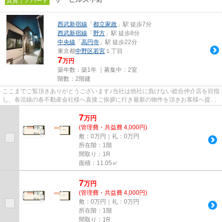
賃貸｜アパート
西武新宿線
「
都立家政
」駅 徒歩7分
西武新宿線
「
野方
」駅 徒歩8分
中央線
「
高円寺
」駅 徒歩22分
東京都
中野区
若宮
１丁目
7
万円
築年数：築1年 ｜募集中：
2室
階数：2階建
ここまでご覧頂きありがとうございます♪当社は他社に負けない総合仲介店を目指
し、各沿線の各不動産会社様へ直接ご挨拶に行き最新の物件を頂きお客様へ提供
しております！最新の情報は...
7
万
円
(管理費・共益費 4,000円)
敷：0万円｜礼：0万円
所在階：1階
間取り：1R
面積：11.05㎡
7
万
円
(管理費・共益費 4,000円)
敷：0万円｜礼：0万円
所在階：1階
間取り：1R