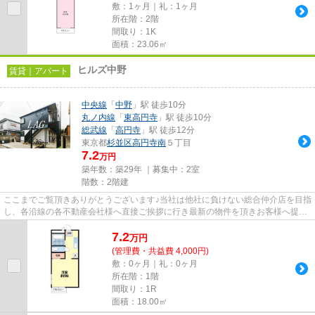
敷：1ヶ月｜礼：1ヶ月
所在階：2階
間取り：1K
面積：23.06㎡
ヒルズ中野
賃貸｜アパート
中央線
「
中野
」駅 徒歩10分
丸ノ内線
「
東高円寺
」駅 徒歩10分
総武線
「
高円寺
」駅 徒歩12分
東京都
杉並区
高円寺南
５丁目
7.2
万円
築年数：築29年 ｜募集中：
2室
階数：2階建
ここまでご覧頂きありがとうございます♪当社は他社に負けない総合仲介店を目指
し、各沿線の各不動産会社様へ直接ご挨拶に行き最新の物件を頂きお客様へ提供
しております！最新の情報は...
7.2
万
円
(管理費・共益費 4,000円)
敷：0ヶ月｜礼：0ヶ月
所在階：1階
間取り：1R
面積：18.00㎡