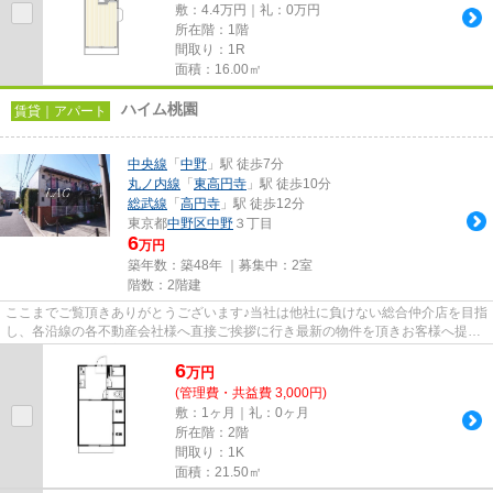
敷：4.4万円｜礼：0万円
所在階：1階
間取り：1R
面積：16.00㎡
ハイム桃園
賃貸｜アパート
中央線
「
中野
」駅 徒歩7分
丸ノ内線
「
東高円寺
」駅 徒歩10分
総武線
「
高円寺
」駅 徒歩12分
東京都
中野区
中野
３丁目
6
万円
築年数：築48年 ｜募集中：
2室
階数：2階建
ここまでご覧頂きありがとうございます♪当社は他社に負けない総合仲介店を目指
し、各沿線の各不動産会社様へ直接ご挨拶に行き最新の物件を頂きお客様へ提供
しております！最新の情報は...
6
万
円
(管理費・共益費 3,000円)
敷：1ヶ月｜礼：0ヶ月
所在階：2階
間取り：1K
面積：21.50㎡