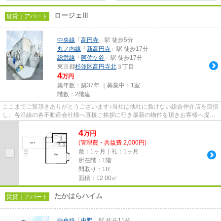
ロージェⅢ
賃貸｜アパート
中央線
「
高円寺
」駅 徒歩5分
丸ノ内線
「
新高円寺
」駅 徒歩17分
総武線
「
阿佐ケ谷
」駅 徒歩17分
東京都
杉並区
高円寺北
３丁目
4
万円
築年数：築37年 ｜募集中：
1室
階数：2階建
ここまでご覧頂きありがとうございます♪当社は他社に負けない総合仲介店を目指
し、各沿線の各不動産会社様へ直接ご挨拶に行き最新の物件を頂きお客様へ提供
しております！最新の情報は...
4
万
円
(管理費・共益費 2,000円)
敷：1ヶ月｜礼：1ヶ月
所在階：1階
間取り：1R
面積：12.00㎡
たかはらハイム
賃貸｜アパート
中央線
「
中野
」駅 徒歩11分