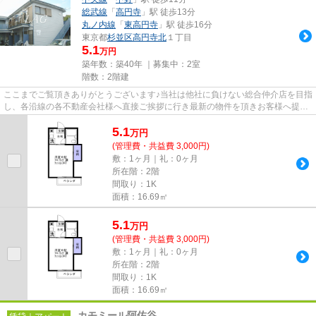
総武線
「
高円寺
」駅 徒歩13分
丸ノ内線
「
東高円寺
」駅 徒歩16分
東京都
杉並区
高円寺北
１丁目
5.1
万円
築年数：築40年 ｜募集中：
2室
階数：2階建
ここまでご覧頂きありがとうございます♪当社は他社に負けない総合仲介店を目指
し、各沿線の各不動産会社様へ直接ご挨拶に行き最新の物件を頂きお客様へ提供
しております！最新の情報は...
5.1
万
円
(管理費・共益費 3,000円)
敷：1ヶ月｜礼：0ヶ月
所在階：2階
間取り：1K
面積：16.69㎡
5.1
万
円
(管理費・共益費 3,000円)
敷：1ヶ月｜礼：0ヶ月
所在階：2階
間取り：1K
面積：16.69㎡
カモミール阿佐谷