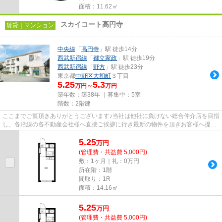
面積：11.62㎡
スカイコート高円寺
賃貸｜マンション
中央線
「
高円寺
」駅 徒歩14分
西武新宿線
「
都立家政
」駅 徒歩19分
西武新宿線
「
野方
」駅 徒歩23分
東京都
中野区
大和町
３丁目
5.25
5.3
万円～
万円
築年数：築38年 ｜募集中：
5室
階数：2階建
ここまでご覧頂きありがとうございます♪当社は他社に負けない総合仲介店を目指
し、各沿線の各不動産会社様へ直接ご挨拶に行き最新の物件を頂きお客様へ提供
しております！最新の情報は...
5.25
万
円
(管理費・共益費 5,000円)
敷：1ヶ月｜礼：0万円
所在階：1階
間取り：1R
面積：14.16㎡
5.25
万
円
(管理費・共益費 5,000円)