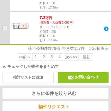
間取り：1K
面積：17.70㎡
7.3
万
円
(管理費・共益費 2,000円)
敷：1ヶ月｜礼：1ヶ月
所在階：2階
間取り：1K
面積：17.70㎡
該当公開件数
79
棟 空き数
157
件
1-20
棟表示
1
2
3
4
<<前へ
次へ>>
最初
チェックした物件をまとめて
検討リストに追加
お問い合わせ
さらに条件を絞り込む
物件リクエスト