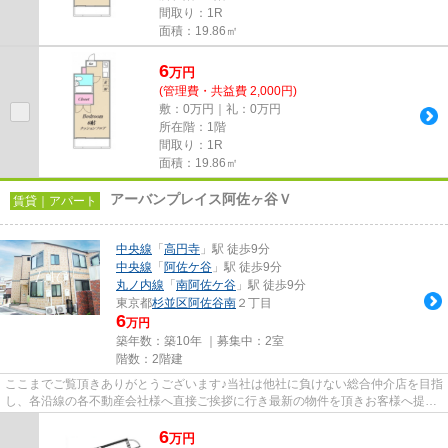
間取り：1R
面積：19.86㎡
6
万
円
(管理費・共益費 2,000円)
敷：0万円｜礼：0万円
所在階：1階
間取り：1R
面積：19.86㎡
アーバンプレイス阿佐ヶ谷Ｖ
賃貸｜アパート
中央線
「
高円寺
」駅 徒歩9分
中央線
「
阿佐ケ谷
」駅 徒歩9分
丸ノ内線
「
南阿佐ケ谷
」駅 徒歩9分
東京都
杉並区
阿佐谷南
２丁目
6
万円
築年数：築10年 ｜募集中：
2室
階数：2階建
ここまでご覧頂きありがとうございます♪当社は他社に負けない総合仲介店を目指
し、各沿線の各不動産会社様へ直接ご挨拶に行き最新の物件を頂きお客様へ提供
しております！最新の情報は...
6
万
円