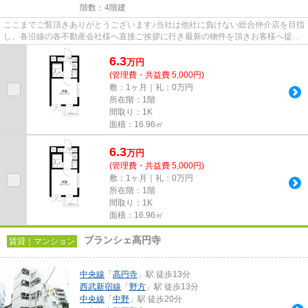
階数：4階建
ここまでご覧頂きありがとうございます♪当社は他社に負けない総合仲介店を目指
し、各沿線の各不動産会社様へ直接ご挨拶に行き最新の物件を頂きお客様へ提供
しております！最新の情報は...
6.3
万
円
(管理費・共益費 5,000円)
敷：1ヶ月｜礼：0万円
所在階：1階
間取り：1K
面積：16.96㎡
6.3
万
円
(管理費・共益費 5,000円)
敷：1ヶ月｜礼：0万円
所在階：1階
間取り：1K
面積：16.96㎡
ブランシェ高円寺
賃貸｜マンション
中央線
「
高円寺
」駅 徒歩13分
西武新宿線
「
野方
」駅 徒歩13分
中央線
「
中野
」駅 徒歩20分