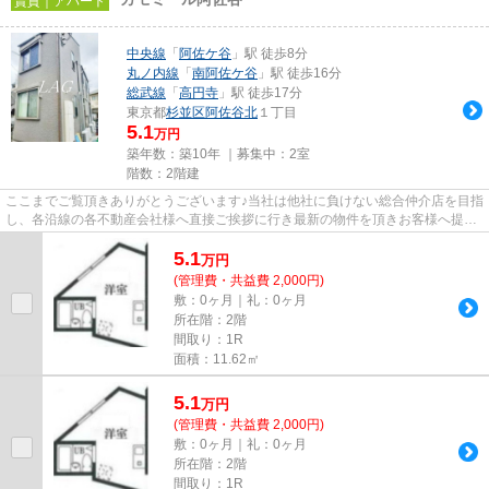
賃貸｜アパート
中央線
「
阿佐ケ谷
」駅 徒歩8分
丸ノ内線
「
南阿佐ケ谷
」駅 徒歩16分
総武線
「
高円寺
」駅 徒歩17分
東京都
杉並区
阿佐谷北
１丁目
5.1
万円
築年数：築10年 ｜募集中：
2室
階数：2階建
ここまでご覧頂きありがとうございます♪当社は他社に負けない総合仲介店を目指
し、各沿線の各不動産会社様へ直接ご挨拶に行き最新の物件を頂きお客様へ提供
しております！最新の情報は...
5.1
万
円
(管理費・共益費 2,000円)
敷：0ヶ月｜礼：0ヶ月
所在階：2階
間取り：1R
面積：11.62㎡
5.1
万
円
(管理費・共益費 2,000円)
敷：0ヶ月｜礼：0ヶ月
所在階：2階
間取り：1R