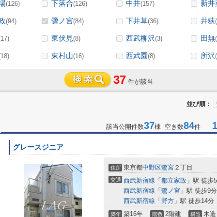
場
下落合
中井
新井
(126)
(126)
(157)
政
鷺ノ宮
下井草
井荻
(94)
(84)
(36)
東伏見
西武柳沢
田無
(17)
(8)
(3)
東村山
西武園
所沢
(18)
(16)
(8)
37
件が該当
並び順：
37
84
1-
該当公開件数
棟 空き数
件
グレースジニア
東京都
中野区
鷺宮
２丁目
住所
交通
西武新宿線
「
都立家政
」駅 徒歩
西武新宿線
「
鷺ノ宮
」駅 徒歩9分
西武新宿線
「
野方
」駅 徒歩14分
築16年
2階建
木造
築年
階数
構造