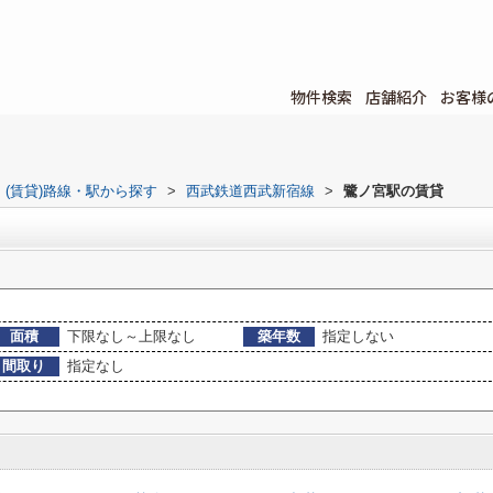
物件検索
店舗紹介
お客様
(賃貸)路線・駅から探す
>
西武鉄道西武新宿線
>
鷺ノ宮駅の賃貸
面積
下限なし～上限なし
築年数
指定しない
間取り
指定なし