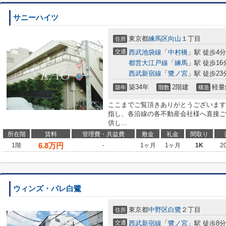
サニーハイツ
東京都
練馬区
向山
１丁目
住所
交通
西武池袋線
「
中村橋
」駅 徒歩4分
都営大江戸線
「
練馬
」駅 徒歩16
西武新宿線
「
鷺ノ宮
」駅 徒歩23
築34年
2階建
軽量
築年
階数
構造
ここまでご覧頂きありがとうございます
指し、各沿線の各不動産会社様へ直接ご
供し...
所在階
賃料
管理費・共益費
敷金
礼金
間取り
6.8
万円
1階
-
1ヶ月
1ヶ月
1K
2
ウィンズ・パレ白鷺
東京都
中野区
白鷺
２丁目
住所
交通
西武新宿線
「
鷺ノ宮
」駅 徒歩8分