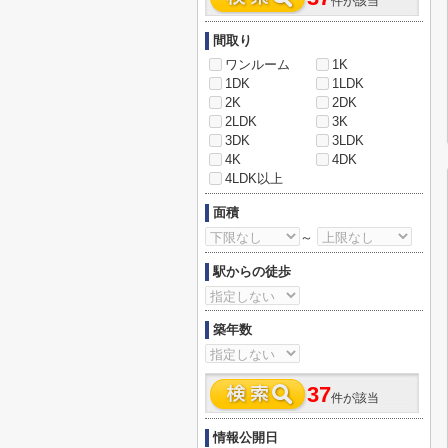
件が該当
間取り
ワンルーム
1K
1DK
1LDK
2K
2DK
2LDK
3K
3DK
3LDK
4K
4DK
4LDK以上
面積
～
駅からの徒歩
築年数
37
件が該当
情報公開日