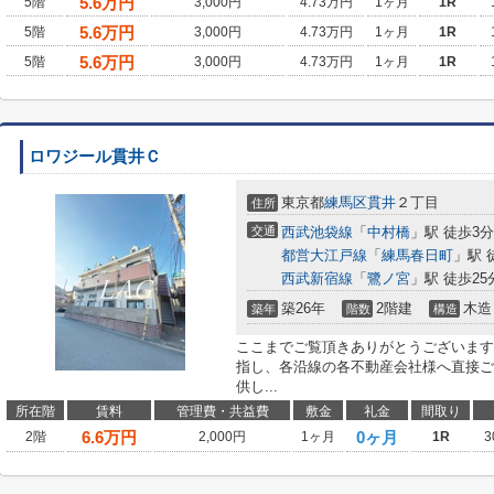
5.6
万円
5階
3,000円
4.73万円
1ヶ月
1R
5.6
万円
5階
3,000円
4.73万円
1ヶ月
1R
5.6
万円
5階
3,000円
4.73万円
1ヶ月
1R
ロワジール貫井Ｃ
東京都
練馬区
貫井
２丁目
住所
交通
西武池袋線
「
中村橋
」駅 徒歩3分
都営大江戸線
「
練馬春日町
」駅 
西武新宿線
「
鷺ノ宮
」駅 徒歩25
築26年
2階建
木造
築年
階数
構造
ここまでご覧頂きありがとうございます
指し、各沿線の各不動産会社様へ直接ご
供し...
所在階
賃料
管理費・共益費
敷金
礼金
間取り
6.6
万円
0ヶ月
2階
2,000円
1ヶ月
1R
3