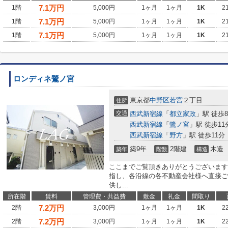
7.1
万円
1階
5,000円
1ヶ月
1ヶ月
1K
2
7.1
万円
1階
5,000円
1ヶ月
1ヶ月
1K
2
7.1
万円
1階
5,000円
1ヶ月
1ヶ月
1K
2
ロンディネ鷺ノ宮
東京都
中野区
若宮
２丁目
住所
交通
西武新宿線
「
都立家政
」駅 徒歩
西武新宿線
「
鷺ノ宮
」駅 徒歩11
西武新宿線
「
野方
」駅 徒歩11分
築9年
2階建
木造
築年
階数
構造
ここまでご覧頂きありがとうございます
指し、各沿線の各不動産会社様へ直接ご
供し...
所在階
賃料
管理費・共益費
敷金
礼金
間取り
7.2
万円
2階
3,000円
1ヶ月
1ヶ月
1K
2
7.2
万円
2階
3,000円
1ヶ月
1ヶ月
1K
2