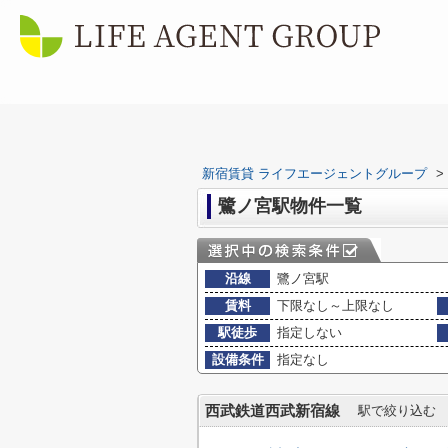
新宿賃貸 ライフエージェントグループ
>
鷺ノ宮駅物件一覧
沿線
鷺ノ宮駅
賃料
下限なし～上限なし
駅徒歩
指定しない
設備条件
指定なし
西武鉄道西武新宿線
駅で絞り込む