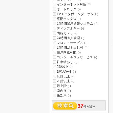
インターネット対応
(-)
オートロック
(-)
TVモニタ付インターホン
(-)
宅配ボックス
(-)
24時間緊急通報システム
(-)
ディンプルキー
(-)
防犯カメラ
(-)
24時間有人管理
(-)
フロントサービス
(-)
24時間ゴミ出し可
(-)
住戸内覧可能
(-)
コンシェルジュサービス
(-)
駐車場あり
(-)
2階以上
(-)
1階の物件
(-)
10階以上
(-)
20階以上
(-)
最上階
(-)
南向き
(-)
角部屋
(-)
37
件が該当