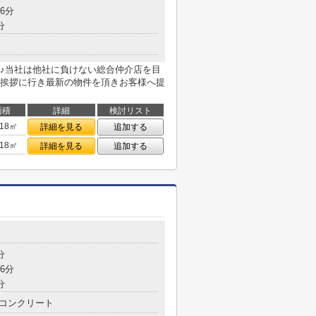
6分
分
♪当社は他社に負けない総合仲介店を目
挨拶に行き最新の物件を頂きお客様へ提
面積
詳細
検討リスト
.18㎡
詳細を見る
追加する
.18㎡
詳細を見る
追加する
分
6分
分
コンクリート