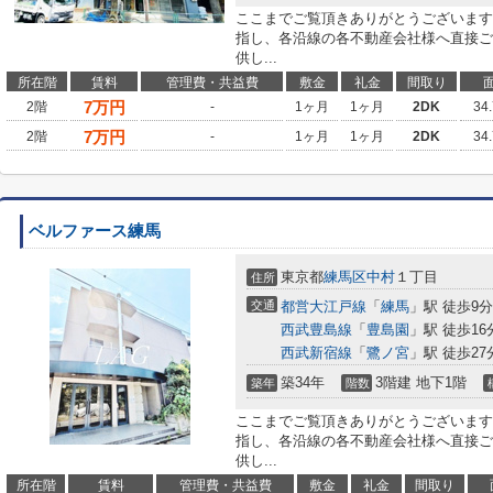
ここまでご覧頂きありがとうございます
指し、各沿線の各不動産会社様へ直接ご
供し...
所在階
賃料
管理費・共益費
敷金
礼金
間取り
7
万円
2階
-
1ヶ月
1ヶ月
2DK
34
7
万円
2階
-
1ヶ月
1ヶ月
2DK
34
ベルファース練馬
東京都
練馬区
中村
１丁目
住所
交通
都営大江戸線
「
練馬
」駅 徒歩9分
西武豊島線
「
豊島園
」駅 徒歩16
西武新宿線
「
鷺ノ宮
」駅 徒歩27
築34年
3階建 地下1階
築年
階数
ここまでご覧頂きありがとうございます
指し、各沿線の各不動産会社様へ直接ご
供し...
所在階
賃料
管理費・共益費
敷金
礼金
間取り