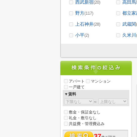
西武新宿
高田馬
(20)
野方
都立家
(117)
上石神井
武蔵関
(28)
小平
久米川
(2)
アパート
マンション
一戸建て
▼賃料
～
敷金・保証金なし
礼金・敷引なし
共益費・管理費込み
37