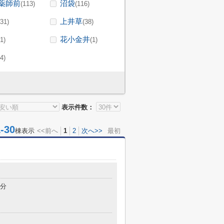
薬師前
沼袋
(113)
(116)
上井草
(31)
(38)
花小金井
(1)
(1)
(4)
表示件数：
30
棟表示
<<前へ
1
2
次へ>>
最初
5分