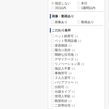
指定しない
本日
3日以内
1週間以内
画像・動画あり
画像あり
動画あり
こだわり条件
ペット飼育可
(-)
ペット専用設備
(-)
楽器相談
(-)
陽当り良好
(-)
閑静な住宅地
(-)
デザイナーズ
(-)
リノベーション済
(-)
保証人不要
(-)
事務所可
(-)
２人入居可
(-)
バリアフリー
(-)
分割可
(-)
分譲タイプ
(-)
管理人常駐
(-)
眺望良好
(-)
二世帯住宅
(-)