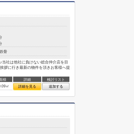
分
分
鉄骨
♪当社は他社に負けない総合仲介店を目
挨拶に行き最新の物件を頂きお客様へ提
面積
詳細
検討リスト
0.09㎡
詳細を見る
追加する