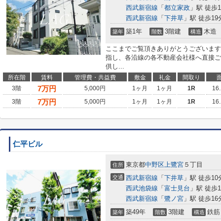
西武新宿線
「
都立家政
」駅 徒歩1
西武新宿線
「
下井草
」駅 徒歩19
築1年
3階建
木造
築年
階数
構造
ここまでご覧頂きありがとうございます
指し、各沿線の各不動産会社様へ直接ご
供し...
所在階
賃料
管理費・共益費
敷金
礼金
間取り
7
万円
3階
5,000円
1ヶ月
1ヶ月
1R
16
7
万円
3階
5,000円
1ヶ月
1ヶ月
1R
16
仁平ビル
東京都
中野区
上鷺宮
５丁目
住所
交通
西武新宿線
「
下井草
」駅 徒歩10
西武池袋線
「
富士見台
」駅 徒歩1
西武新宿線
「
鷺ノ宮
」駅 徒歩16
築49年
3階建
鉄筋
築年
階数
構造