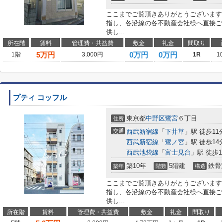
ここまでご覧頂きありがとうございます
指し、各沿線の各不動産会社様へ直接ご
供し...
所在階
賃料
管理費・共益費
敷金
礼金
間取り
5
万円
0万円
0万円
1階
3,000円
1R
1
プティ コッフル
東京都
中野区
鷺宮
６丁目
住所
交通
西武新宿線
「
下井草
」駅 徒歩11
西武新宿線
「
鷺ノ宮
」駅 徒歩14
西武池袋線
「
富士見台
」駅 徒歩1
築10年
5階建
鉄骨
築年
階数
構造
ここまでご覧頂きありがとうございます
指し、各沿線の各不動産会社様へ直接ご
供し...
所在階
賃料
管理費・共益費
敷金
礼金
間取り