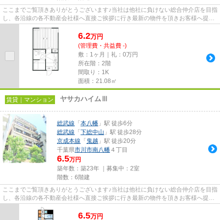
ここまでご覧頂きありがとうございます♪当社は他社に負けない総合仲介店を目指
し、各沿線の各不動産会社様へ直接ご挨拶に行き最新の物件を頂きお客様へ提供
しております！最新の情報は...
6.2
万
円
(管理費・共益費 -)
敷：1ヶ月｜礼：0万円
所在階：2階
間取り：1K
面積：21.08㎡
ヤサカハイムⅢ
賃貸｜マンション
総武線
「
本八幡
」駅 徒歩6分
総武線
「
下総中山
」駅 徒歩28分
京成本線
「
鬼越
」駅 徒歩20分
千葉県
市川市
南八幡
４丁目
6.5
万円
築年数：築23年 ｜募集中：
2室
階数：6階建
ここまでご覧頂きありがとうございます♪当社は他社に負けない総合仲介店を目指
し、各沿線の各不動産会社様へ直接ご挨拶に行き最新の物件を頂きお客様へ提供
しております！最新の情報は...
6.5
万
円