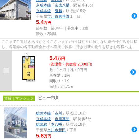
京成本線
「
京成八幡
」駅 徒歩13分
京成本線
「
鬼越
」駅 徒歩19分
千葉県
市川市
東菅野
１丁目
5.4
万円
築年数：築34年 ｜募集中：
1室
階数：2階建
ここまでご覧頂きありがとうございます♪当社は他社に負けない総合仲介店を目指
し、各沿線の各不動産会社様へ直接ご挨拶に行き最新の物件を頂きお客様へ提供
しております！最新の情報は...
5.4
万
円
(管理費・共益費 2,000円)
敷：1ヶ月｜礼：0万円
所在階：1階
間取り：1K
面積：24.71㎡
ビュー市川
賃貸｜マンション
総武本線
「
市川
」駅 徒歩10分
京成本線
「
市川真間
」駅 徒歩5分
総武線
「
本八幡
」駅 徒歩18分
千葉県
市川市
新田
１丁目
5.8
万円