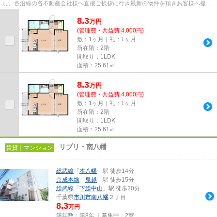
し、各沿線の各不動産会社様へ直接ご挨拶に行き最新の物件を頂きお客様へ提供
しております！最新の情報は...
8.3
万
円
(管理費・共益費 4,000円)
敷：1ヶ月｜礼：1ヶ月
所在階：2階
間取り：1LDK
面積：25.61㎡
8.3
万
円
(管理費・共益費 4,000円)
敷：1ヶ月｜礼：1ヶ月
所在階：2階
間取り：1LDK
面積：25.61㎡
リブリ・南八幡
賃貸｜マンション
総武線
「
本八幡
」駅 徒歩14分
京成本線
「
鬼越
」駅 徒歩15分
総武線
「
下総中山
」駅 徒歩20分
千葉県
市川市
南八幡
２丁目
8.3
万円
築年数：築8年 ｜募集中：
2室