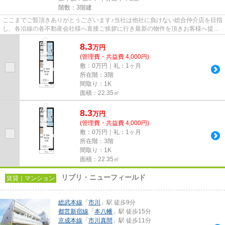
階数：3階建
ここまでご覧頂きありがとうございます♪当社は他社に負けない総合仲介店を目指
し、各沿線の各不動産会社様へ直接ご挨拶に行き最新の物件を頂きお客様へ提供
しております！最新の情報は...
8.3
万
円
(管理費・共益費 4,000円)
敷：0万円｜礼：1ヶ月
所在階：3階
間取り：1K
面積：22.35㎡
8.3
万
円
(管理費・共益費 4,000円)
敷：0万円｜礼：1ヶ月
所在階：3階
間取り：1K
面積：22.35㎡
リブリ・ニューフィールド
賃貸｜マンション
総武本線
「
市川
」駅 徒歩9分
都営新宿線
「
本八幡
」駅 徒歩15分
京成本線
「
市川真間
」駅 徒歩11分