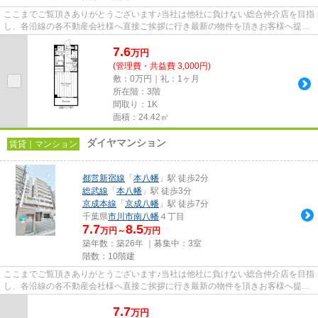
ここまでご覧頂きありがとうございます♪当社は他社に負けない総合仲介店を目指
し、各沿線の各不動産会社様へ直接ご挨拶に行き最新の物件を頂きお客様へ提供
しております！最新の情報は...
7.6
万
円
(管理費・共益費 3,000円)
敷：0万円｜礼：1ヶ月
所在階：3階
間取り：1K
面積：24.42㎡
ダイヤマンション
賃貸｜マンション
都営新宿線
「
本八幡
」駅 徒歩2分
総武線
「
本八幡
」駅 徒歩3分
京成本線
「
京成八幡
」駅 徒歩7分
千葉県
市川市
南八幡
４丁目
7.7
8.5
万円～
万円
築年数：築26年 ｜募集中：
3室
階数：10階建
ここまでご覧頂きありがとうございます♪当社は他社に負けない総合仲介店を目指
し、各沿線の各不動産会社様へ直接ご挨拶に行き最新の物件を頂きお客様へ提供
しております！最新の情報は...
7.7
万
円