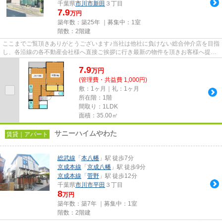
千葉県
市川市
新田
３丁目
7.9
万円
築年数：築25年 ｜募集中：
1室
階数：2階建
ここまでご覧頂きありがとうございます♪当社は他社に負けない総合仲介店を目指
し、各沿線の各不動産会社様へ直接ご挨拶に行き最新の物件を頂きお客様へ提供
しております！最新の情報は...
7.9
万
円
(管理費・共益費 1,000円)
敷：1ヶ月｜礼：1ヶ月
所在階：1階
間取り：1LDK
面積：35.00㎡
サニーハイムやわた
賃貸｜アパート
総武線
「
本八幡
」駅 徒歩7分
京成本線
「
京成八幡
」駅 徒歩9分
京成本線
「
菅野
」駅 徒歩12分
千葉県
市川市
平田
３丁目
8
万円
築年数：築7年 ｜募集中：
1室
階数：2階建