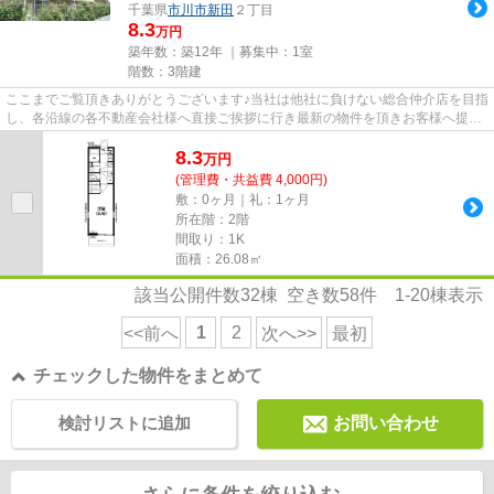
千葉県
市川市
新田
２丁目
8.3
万円
築年数：築12年 ｜募集中：
1室
階数：3階建
ここまでご覧頂きありがとうございます♪当社は他社に負けない総合仲介店を目指
し、各沿線の各不動産会社様へ直接ご挨拶に行き最新の物件を頂きお客様へ提供
しております！最新の情報は...
8.3
万
円
(管理費・共益費 4,000円)
敷：0ヶ月｜礼：1ヶ月
所在階：2階
間取り：1K
面積：26.08㎡
該当公開件数
32
棟 空き数
58
件
1-20
棟表示
1
2
<<前へ
次へ>>
最初
チェックした物件をまとめて
検討リストに追加
お問い合わせ