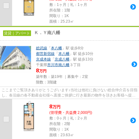
敷：1ヶ月｜礼：1ヶ月
所在階：1階
間取り：1K
面積：25.23㎡
Ｋ．Ｙ南八幡
賃貸｜アパート
総武線
「
本八幡
」駅 徒歩8分
都営新宿線
「
本八幡
」駅 徒歩10分
京成本線
「
京成八幡
」駅 徒歩13分
千葉県
市川市
南八幡
３丁目
8
万円
築年数：築19年 ｜募集中：
2室
階数：3階建
ここまでご覧頂きありがとうございます♪当社は他社に負けない総合仲介店を目指
し、各沿線の各不動産会社様へ直接ご挨拶に行き最新の物件を頂きお客様へ提供
しております！最新の情報は...
8
万
円
(管理費・共益費 2,000円)
敷：0ヶ月｜礼：2ヶ月
所在階：2階
間取り：1K
面積：23.63㎡