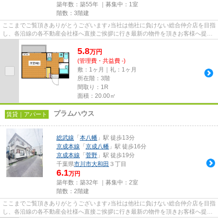
築年数：築55年 ｜募集中：
1室
階数：3階建
ここまでご覧頂きありがとうございます♪当社は他社に負けない総合仲介店を目指
し、各沿線の各不動産会社様へ直接ご挨拶に行き最新の物件を頂きお客様へ提供
しております！最新の情報は...
5.8
万
円
(管理費・共益費 -)
敷：1ヶ月｜礼：1ヶ月
所在階：3階
間取り：1R
面積：20.00㎡
プラムハウス
賃貸｜アパート
総武線
「
本八幡
」駅 徒歩13分
京成本線
「
京成八幡
」駅 徒歩16分
京成本線
「
菅野
」駅 徒歩19分
千葉県
市川市
大和田
３丁目
6.1
万円
築年数：築32年 ｜募集中：
2室
階数：2階建
ここまでご覧頂きありがとうございます♪当社は他社に負けない総合仲介店を目指
し、各沿線の各不動産会社様へ直接ご挨拶に行き最新の物件を頂きお客様へ提供