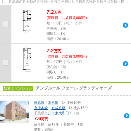
し、各沿線の各不動産会社様へ直接ご挨拶に行き最新の物件を頂きお客様へ提供
しております！最新の情報は...
7.2
万
円
(管理費・共益費 3,000円)
敷：0万円｜礼：1ヶ月
所在階：2階
間取り：1K
面積：20.46㎡
7.2
万
円
(管理費・共益費 3,000円)
敷：0万円｜礼：1ヶ月
所在階：2階
間取り：1K
面積：20.46㎡
アンプルール フェール グランディオーズ
賃貸｜マンション
総武線
「
本八幡
」駅 徒歩10分
京成本線
「
京成八幡
」駅 徒歩15分
千葉県
市川市
東大和田
１丁目
7.6
万円
築年数：築19年 ｜募集中：
1室
階数：3階建