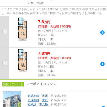
階数：2階建
ここまでご覧頂きありがとうございます♪当社は他社に負けない総合仲介店を目指
し、各沿線の各不動産会社様へ直接ご挨拶に行き最新の物件を頂きお客様へ提供
しております！最新の情報は...
7.8
万
円
(管理費・共益費 2,000円)
敷：0万円｜礼：2ヶ月
所在階：2階
間取り：1K
面積：23.80㎡
7.8
万
円
(管理費・共益費 2,000円)
敷：0万円｜礼：2ヶ月
所在階：2階
間取り：1K
面積：23.80㎡
コーポアイコウシン
賃貸｜アパート
総武本線
「
市川
」駅 徒歩17分
京成本線
「
菅野
」駅 徒歩14分
総武線
「
本八幡
」駅 徒歩20分