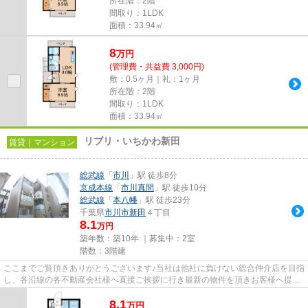
所在階：2階
間取り：1LDK
面積：33.94㎡
8
万
円
(管理費・共益費 3,000円)
敷：0.5ヶ月｜礼：1ヶ月
所在階：2階
間取り：1LDK
面積：33.94㎡
リブリ・いちかわ新田
賃貸｜マンション
総武線
「
市川
」駅 徒歩8分
京成本線
「
市川真間
」駅 徒歩10分
総武線
「
本八幡
」駅 徒歩23分
千葉県
市川市
新田
４丁目
8.1
万円
築年数：築10年 ｜募集中：
2室
階数：3階建
ここまでご覧頂きありがとうございます♪当社は他社に負けない総合仲介店を目指
し、各沿線の各不動産会社様へ直接ご挨拶に行き最新の物件を頂きお客様へ提供
しております！最新の情報は...
8.1
万
円