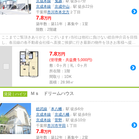
京成本線
「
鬼越
」駅 徒歩17分
京成本線
「
京成中山
」駅 徒歩22分
千葉県
市川市
本北方
２丁目
7.8
万円
築年数：築11年 ｜募集中：
1室
階数：2階建
ここまでご覧頂きありがとうございます♪当社は他社に負けない総合仲介店を目指
し、各沿線の各不動産会社様へ直接ご挨拶に行き最新の物件を頂きお客様へ提供
しております！最新の情報は...
7.8
万
円
(管理費・共益費 5,000円)
敷：0ヶ月｜礼：0ヶ月
所在階：1階
間取り：1DK
面積：28.98㎡
Ｍｓ ドリームハウス
賃貸｜ハイツ
総武線
「
本八幡
」駅 徒歩6分
京成本線
「
京成八幡
」駅 徒歩8分
京成本線
「
菅野
」駅 徒歩10分
千葉県
市川市
平田
１丁目
7.8
万円
築年数：築12年 ｜募集中：
2室