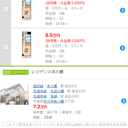
(管理費・共益費 5,000円)
敷：0万円｜礼：0.5ヶ月
所在階：1階
間取り：1K
面積：18.58㎡
6.5
万
円
(管理費・共益費 5,000円)
敷：0万円｜礼：0.5ヶ月
所在階：1階
間取り：1K
面積：18.58㎡
レジデンス本八幡
賃貸｜アパート
総武線
「
本八幡
」駅 徒歩5分
京成本線
「
京成八幡
」駅 徒歩10分
京成本線
「
鬼越
」駅 徒歩14分
千葉県
市川市
南八幡
３丁目
7.2
万円
築年数：築17年 ｜募集中：
2室
階数：2階建
ここまでご覧頂きありがとうございます♪当社は他社に負けない総合仲介店を目指