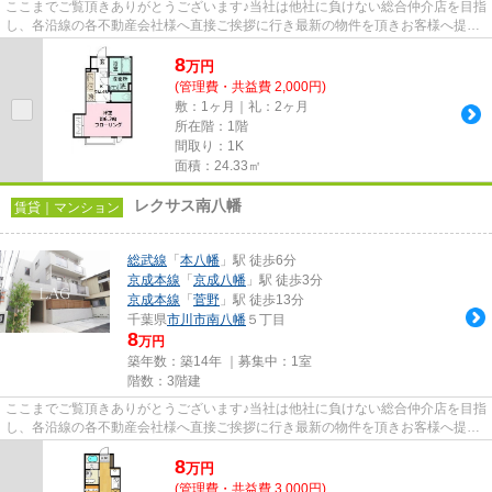
ここまでご覧頂きありがとうございます♪当社は他社に負けない総合仲介店を目指
し、各沿線の各不動産会社様へ直接ご挨拶に行き最新の物件を頂きお客様へ提供
しております！最新の情報は...
8
万
円
(管理費・共益費 2,000円)
敷：1ヶ月｜礼：2ヶ月
所在階：1階
間取り：1K
面積：24.33㎡
レクサス南八幡
賃貸｜マンション
総武線
「
本八幡
」駅 徒歩6分
京成本線
「
京成八幡
」駅 徒歩3分
京成本線
「
菅野
」駅 徒歩13分
千葉県
市川市
南八幡
５丁目
8
万円
築年数：築14年 ｜募集中：
1室
階数：3階建
ここまでご覧頂きありがとうございます♪当社は他社に負けない総合仲介店を目指
し、各沿線の各不動産会社様へ直接ご挨拶に行き最新の物件を頂きお客様へ提供
しております！最新の情報は...
8
万
円
(管理費・共益費 3,000円)