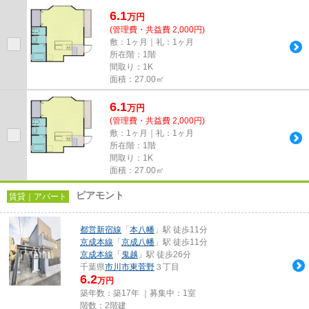
しております！最新の情報は...
6.1
万
円
(管理費・共益費 2,000円)
敷：1ヶ月｜礼：1ヶ月
所在階：1階
間取り：1K
面積：27.00㎡
6.1
万
円
(管理費・共益費 2,000円)
敷：1ヶ月｜礼：1ヶ月
所在階：1階
間取り：1K
面積：27.00㎡
ピアモント
賃貸｜アパート
都営新宿線
「
本八幡
」駅 徒歩11分
京成本線
「
京成八幡
」駅 徒歩11分
京成本線
「
鬼越
」駅 徒歩26分
千葉県
市川市
東菅野
３丁目
6.2
万円
築年数：築17年 ｜募集中：
1室
階数：2階建