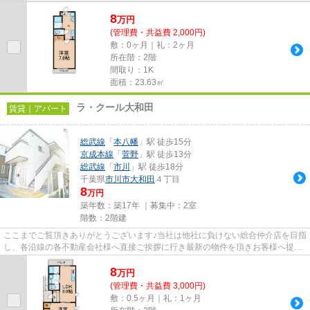
8
万
円
(管理費・共益費 2,000円)
敷：0ヶ月｜礼：2ヶ月
所在階：2階
間取り：1K
面積：23.63㎡
ラ・クール大和田
賃貸｜アパート
総武線
「
本八幡
」駅 徒歩15分
京成本線
「
菅野
」駅 徒歩13分
総武線
「
市川
」駅 徒歩18分
千葉県
市川市
大和田
４丁目
8
万円
築年数：築17年 ｜募集中：
2室
階数：2階建
ここまでご覧頂きありがとうございます♪当社は他社に負けない総合仲介店を目指
し、各沿線の各不動産会社様へ直接ご挨拶に行き最新の物件を頂きお客様へ提供
しております！最新の情報は...
8
万
円
(管理費・共益費 3,000円)
敷：0.5ヶ月｜礼：1ヶ月