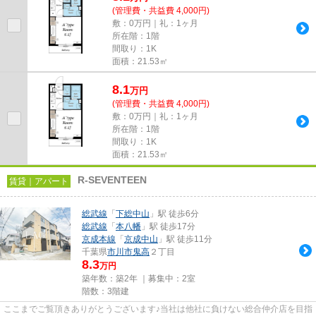
(管理費・共益費 4,000円)
敷：0万円｜礼：1ヶ月
所在階：1階
間取り：1K
面積：21.53㎡
8.1
万
円
(管理費・共益費 4,000円)
敷：0万円｜礼：1ヶ月
所在階：1階
間取り：1K
面積：21.53㎡
R-SEVENTEEN
賃貸｜アパート
総武線
「
下総中山
」駅 徒歩6分
総武線
「
本八幡
」駅 徒歩17分
京成本線
「
京成中山
」駅 徒歩11分
千葉県
市川市
鬼高
２丁目
8.3
万円
築年数：築2年 ｜募集中：
2室
階数：3階建
ここまでご覧頂きありがとうございます♪当社は他社に負けない総合仲介店を目指