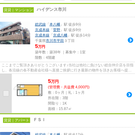
ハイデンス市川
賃貸｜マンション
総武線
「
本八幡
」駅 徒歩9分
京成本線
「
菅野
」駅 徒歩9分
京成本線
「
京成八幡
」駅 徒歩14分
千葉県
市川市
平田
３丁目
5
万円
築年数：築38年 ｜募集中：
1室
階数：4階建
ここまでご覧頂きありがとうございます♪当社は他社に負けない総合仲介店を目指
し、各沿線の各不動産会社様へ直接ご挨拶に行き最新の物件を頂きお客様へ提供
しております！最新の情報は...
5
万
円
(管理費・共益費 4,000円)
敷：0ヶ月｜礼：1ヶ月
所在階：3階
間取り：1K
面積：15.87㎡
ＦＳＩ
賃貸｜アパート
総武線
「
本八幡
」駅 徒歩17分