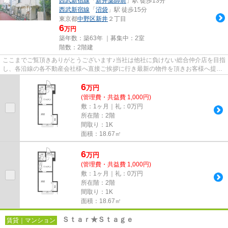
西武新宿線
「
新井薬師前
」駅 徒歩13分
西武新宿線
「
沼袋
」駅 徒歩15分
東京都
中野区
新井
２丁目
6
万円
築年数：築63年 ｜募集中：
2室
階数：2階建
ここまでご覧頂きありがとうございます♪当社は他社に負けない総合仲介店を目指
し、各沿線の各不動産会社様へ直接ご挨拶に行き最新の物件を頂きお客様へ提供
しております！最新の情報は...
6
万
円
(管理費・共益費 1,000円)
敷：1ヶ月｜礼：0万円
所在階：2階
間取り：1K
面積：18.67㎡
6
万
円
(管理費・共益費 1,000円)
敷：1ヶ月｜礼：0万円
所在階：2階
間取り：1K
面積：18.67㎡
Ｓｔａｒ★Ｓｔａｇｅ
賃貸｜マンション