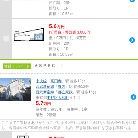
所在階：2階
間取り：1R
面積：10.58㎡
5.6
万
円
(管理費・共益費 3,000円)
敷：0万円｜礼：0万円
所在階：2階
間取り：1R
面積：10.58㎡
ＡＳＰＥＣ Ⅰ
賃貸｜アパート
中央線
「
高円寺
」駅 徒歩12分
西武新宿線
「
野方
」駅 徒歩12分
西武新宿線
「
都立家政
」駅 徒歩15分
東京都
中野区
大和町
４丁目
5.7
万円
築年数：築35年 ｜募集中：
1室
階数：2階建
ここまでご覧頂きありがとうございます♪当社は他社に負けない総合仲介店を目指
し、各沿線の各不動産会社様へ直接ご挨拶に行き最新の物件を頂きお客様へ提供
しております！最新の情報は...