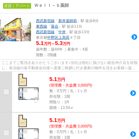
Ｗｅｌｌ－ｂ薬師
賃貸｜アパート
西武新宿線
「
新井薬師前
」駅 徒歩8分
東西線
「
落合
」駅 徒歩11分
西武新宿線
「
中井
」駅 徒歩13分
東京都
中野区
上高田
４丁目
5.1
5.3
万円～
万円
築年数：築49年 ｜募集中：
4室
階数：2階建
ここまでご覧頂きありがとうございます♪当社は他社に負けない総合仲介店を目指
し、各沿線の各不動産会社様へ直接ご挨拶に行き最新の物件を頂きお客様へ提供
しております！最新の情報は...
5.1
万
円
(管理費・共益費 3,000円)
敷：0万円｜礼：1ヶ月
所在階：1階
間取り：1R
面積：13.50㎡
5.1
万
円
(管理費・共益費 3,000円)
敷：0万円｜礼：1ヶ月
所在階：1階