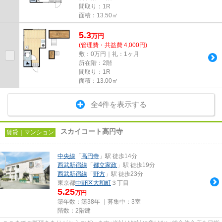
間取り：1R
面積：13.50㎡
5.3
万
円
(管理費・共益費 4,000円)
敷：0万円｜礼：1ヶ月
所在階：2階
間取り：1R
面積：13.00㎡
全4件を表示する
スカイコート高円寺
賃貸｜マンション
中央線
「
高円寺
」駅 徒歩14分
西武新宿線
「
都立家政
」駅 徒歩19分
西武新宿線
「
野方
」駅 徒歩23分
東京都
中野区
大和町
３丁目
5.25
万円
築年数：築38年 ｜募集中：
3室
階数：2階建