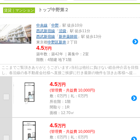
トップ中野第２
賃貸｜マンション
中央線
「
中野
」駅 徒歩10分
西武新宿線
「
沼袋
」駅 徒歩11分
西武新宿線
「
新井薬師前
」駅 徒歩13分
東京都
中野区
新井
２丁目
4.5
万円
築年数：築42年 ｜募集中：
2室
階数：4階建 地下1階
ここまでご覧頂きありがとうございます♪当社は他社に負けない総合仲介店を目指
し、各沿線の各不動産会社様へ直接ご挨拶に行き最新の物件を頂きお客様へ提供
しております！最新の情報は...
4.5
万
円
(管理費・共益費 10,000円)
敷：0万円｜礼：0万円
所在階：1階
間取り：1R
面積：12.70㎡
4.5
万
円
(管理費・共益費 10,000円)
敷：0万円｜礼：0万円