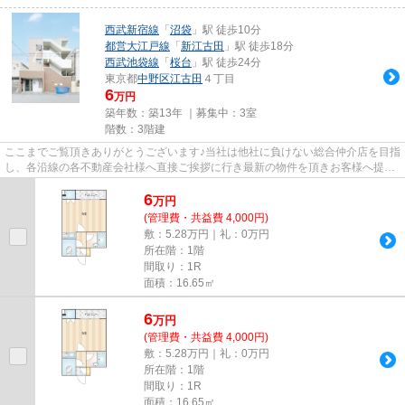
西武新宿線
「
沼袋
」駅 徒歩10分
都営大江戸線
「
新江古田
」駅 徒歩18分
西武池袋線
「
桜台
」駅 徒歩24分
東京都
中野区
江古田
４丁目
6
万円
築年数：築13年 ｜募集中：
3室
階数：3階建
ここまでご覧頂きありがとうございます♪当社は他社に負けない総合仲介店を目指
し、各沿線の各不動産会社様へ直接ご挨拶に行き最新の物件を頂きお客様へ提供
しております！最新の情報は...
6
万
円
(管理費・共益費 4,000円)
敷：5.28万円｜礼：0万円
所在階：1階
間取り：1R
面積：16.65㎡
6
万
円
(管理費・共益費 4,000円)
敷：5.28万円｜礼：0万円
所在階：1階
間取り：1R
面積：16.65㎡