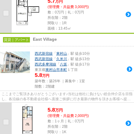
5.7
万
円
(管理費・共益費 3,000円)
敷：0万円｜礼：0万円
所在階：2階
間取り：1R
面積：13.45㎡
East Village
賃貸｜アパート
西武新宿線
「
東村山
」駅 徒歩10分
西武新宿線
「
久米川
」駅 徒歩13分
西武多摩湖線
「
八坂
」駅 徒歩17分
東京都
東村山市
本町
１丁目
5.8
万円
築年数：築26年 ｜募集中：
1室
階数：2階建
ここまでご覧頂きありがとうございます♪当社は他社に負けない総合仲介店を目指
し、各沿線の各不動産会社様へ直接ご挨拶に行き最新の物件を頂きお客様へ提供
しております！最新の情報は...
5.8
万
円
(管理費・共益費 2,000円)
敷：1ヶ月｜礼：0万円
所在階：2階
間取り：1K