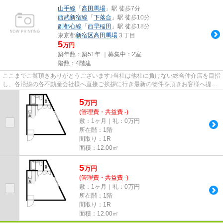
山手線
「
高田馬場
」駅 徒歩7分
西武新宿線
「
下落合
」駅 徒歩10分
副都心線
「
西早稲田
」駅 徒歩18分
東京都
新宿区
高田馬場
３丁目
5
万円
築年数：築51年 ｜募集中：
2室
階数：4階建
ここまでご覧頂きありがとうございます♪当社は他社に負けない総合仲介店を目指
し、各沿線の各不動産会社様へ直接ご挨拶に行き最新の物件を頂きお客様へ提供
しております！最新の情報は...
5
万
円
(管理費・共益費 -)
敷：1ヶ月｜礼：0万円
所在階：1階
間取り：1R
面積：12.00㎡
5
万
円
(管理費・共益費 -)
敷：1ヶ月｜礼：0万円
所在階：1階
間取り：1R
面積：12.00㎡