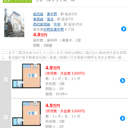
賃貸｜マンション
総武線
「
東中野
」駅 徒歩2分
東西線
「
落合
」駅 徒歩7分
西武新宿線
「
中井
」駅 徒歩15分
東京都
中野区
東中野
４丁目
4.9
万円
築年数：築48年 ｜募集中：
2室
階数：2階建
ここまでご覧頂きありがとうございます♪当社は他社に負けない総合仲介店を目指
し、各沿線の各不動産会社様へ直接ご挨拶に行き最新の物件を頂きお客様へ提供
しております！最新の情報は...
4.9
万
円
(管理費・共益費 3,000円)
敷：1ヶ月｜礼：1ヶ月
所在階：1階
間取り：1R
面積：10.69㎡
4.9
万
円
(管理費・共益費 3,000円)
敷：1ヶ月｜礼：1ヶ月
所在階：1階
間取り：1R