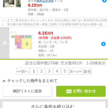
東京都
東村山市
本町
４丁目
6.15
万円
築年数：築12年 ｜募集中：
1室
階数：2階建
ここまでご覧頂きありがとうございます♪当社は他社に負けない総合仲介店を目指
し、各沿線の各不動産会社様へ直接ご挨拶に行き最新の物件を頂きお客様へ提供
しております！最新の情報は...
6.15
万
円
(管理費・共益費 3,000円)
敷：1ヶ月｜礼：1ヶ月
所在階：2階
間取り：1K
面積：26.74㎡
該当公開件数
276
棟 空き数
661
件
1-20
棟表示
1
2
3
4
5
<<前へ
次へ>>
最初
チェックした物件をまとめて
検討リストに追加
お問い合わせ
さらに条件を絞り込む