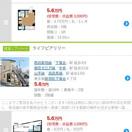
5.6
万
円
(管理費・共益費 3,000円)
敷：4.73万円｜礼：1ヶ月
所在階：5階
間取り：1R
面積：15.03㎡
ライフピアリリー
賃貸｜アパート
西武新宿線
「
下落合
」駅 徒歩3分
都営大江戸線
「
中井
」駅 徒歩11分
山手線
「
高田馬場
」駅 徒歩13分
東京都
新宿区
下落合
４丁目
5.6
万円
築年数：築19年 ｜募集中：
2室
階数：2階建
ここまでご覧頂きありがとうございます♪当社は他社に負けない総合仲介店を目指
し、各沿線の各不動産会社様へ直接ご挨拶に行き最新の物件を頂きお客様へ提供
しております！最新の情報は...
5.6
万
円
(管理費・共益費 3,000円)
敷：0万円｜礼：0万円