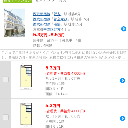
賃貸｜マンション
西武新宿線
「
野方
」駅 徒歩6分
西武新宿線
「
都立家政
」駅 徒歩15分
西武新宿線
「
沼袋
」駅 徒歩15分
東京都
中野区
野方
４丁目
5.3
8.5
万円～
万円
築年数：築39年 ｜募集中：
4室
階数：4階建
ここまでご覧頂きありがとうございます♪当社は他社に負けない総合仲介店を目指
し、各沿線の各不動産会社様へ直接ご挨拶に行き最新の物件を頂きお客様へ提供
しております！最新の情報は...
5.3
万
円
(管理費・共益費 4,000円)
敷：1ヶ月｜礼：0万円
所在階：1階
間取り：1R
面積：14.14㎡
5.3
万
円
(管理費・共益費 4,000円)
敷：1ヶ月｜礼：0万円
所在階：1階
間取り：1R