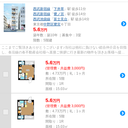
西武新宿線
「
下井草
」駅 徒歩11分
西武新宿線
「
鷺ノ宮
」駅 徒歩14分
西武池袋線
「
富士見台
」駅 徒歩14分
東京都
中野区
鷺宮
６丁目
5.6
万円
築年数：築10年 ｜募集中：
3室
階数：5階建
ここまでご覧頂きありがとうございます♪当社は他社に負けない総合仲介店を目指
し、各沿線の各不動産会社様へ直接ご挨拶に行き最新の物件を頂きお客様へ提供
しております！最新の情報は...
5.6
万
円
(管理費・共益費 3,000円)
敷：4.73万円｜礼：1ヶ月
所在階：5階
間取り：1R
面積：15.03㎡
5.6
万
円
(管理費・共益費 3,000円)
敷：4.73万円｜礼：1ヶ月
所在階：5階
間取り：1R
面積：15.03㎡