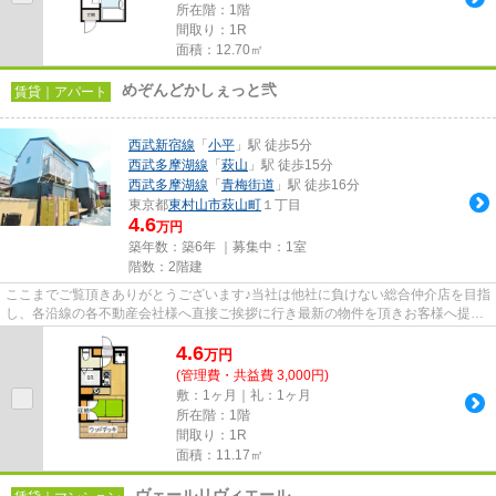
所在階：1階
間取り：1R
面積：12.70㎡
めぞんどかしぇっと弐
賃貸｜アパート
西武新宿線
「
小平
」駅 徒歩5分
西武多摩湖線
「
萩山
」駅 徒歩15分
西武多摩湖線
「
青梅街道
」駅 徒歩16分
東京都
東村山市
萩山町
１丁目
4.6
万円
築年数：築6年 ｜募集中：
1室
階数：2階建
ここまでご覧頂きありがとうございます♪当社は他社に負けない総合仲介店を目指
し、各沿線の各不動産会社様へ直接ご挨拶に行き最新の物件を頂きお客様へ提供
しております！最新の情報は...
4.6
万
円
(管理費・共益費 3,000円)
敷：1ヶ月｜礼：1ヶ月
所在階：1階
間取り：1R
面積：11.17㎡
ヴェールリヴィエール