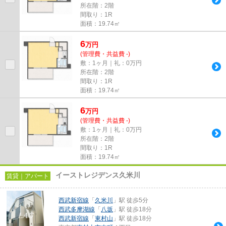
所在階：2階
間取り：1R
面積：19.74㎡
6
万
円
(管理費・共益費 -)
敷：1ヶ月｜礼：0万円
所在階：2階
間取り：1R
面積：19.74㎡
6
万
円
(管理費・共益費 -)
敷：1ヶ月｜礼：0万円
所在階：2階
間取り：1R
面積：19.74㎡
イーストレジデンス久米川
賃貸｜アパート
西武新宿線
「
久米川
」駅 徒歩5分
西武多摩湖線
「
八坂
」駅 徒歩18分
西武新宿線
「
東村山
」駅 徒歩18分