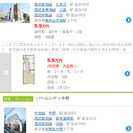
西武新宿線
「
久米川
」駅 徒歩10分
西武多摩湖線
「
八坂
」駅 徒歩3分
西武拝島線
「
小川
」駅 徒歩18分
東京都
東村山市
栄町
３丁目
5.9
万円
築年数：築5年 ｜募集中：
1室
階数：3階建
ここまでご覧頂きありがとうございます♪当社は他社に負けない総合仲介店を目指
し、各沿線の各不動産会社様へ直接ご挨拶に行き最新の物件を頂きお客様へ提供
しております！最新の情報は...
5.9
万
円
(管理費・共益費 -)
敷：1ヶ月｜礼：1ヶ月
所在階：2階
間取り：1K
面積：19.33㎡
パールシティ中野
賃貸｜マンション
中央線
「
中野
」駅 徒歩4分
西武新宿線
「
新井薬師前
」駅 徒歩15分
西武新宿線
「
沼袋
」駅 徒歩19分
東京都
中野区
中野
５丁目