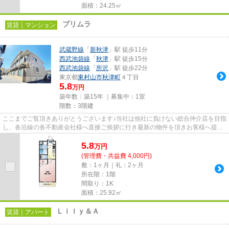
面積：24.25㎡
プリムラ
賃貸｜マンション
武蔵野線
「
新秋津
」駅 徒歩11分
西武池袋線
「
秋津
」駅 徒歩15分
西武池袋線
「
所沢
」駅 徒歩22分
東京都
東村山市
秋津町
４丁目
5.8
万円
築年数：築15年 ｜募集中：
1室
階数：3階建
ここまでご覧頂きありがとうございます♪当社は他社に負けない総合仲介店を目指
し、各沿線の各不動産会社様へ直接ご挨拶に行き最新の物件を頂きお客様へ提供
しております！最新の情報は...
5.8
万
円
(管理費・共益費 4,000円)
敷：1ヶ月｜礼：2ヶ月
所在階：1階
間取り：1K
面積：25.92㎡
Ｌｉｌｙ＆Ａ
賃貸｜アパート