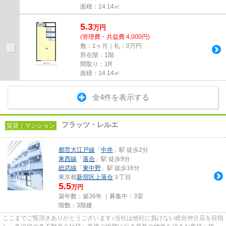
面積：14.14㎡
5.3
万
円
(管理費・共益費 4,000円)
敷：1ヶ月｜礼：0万円
所在階：1階
間取り：1R
面積：14.14㎡
全4件を表示する
フラッツ・レルエ
賃貸｜マンション
都営大江戸線
「
中井
」駅 徒歩2分
東西線
「
落合
」駅 徒歩9分
総武線
「
東中野
」駅 徒歩16分
東京都
新宿区
上落合
３丁目
5.5
万円
築年数：築36年 ｜募集中：
3室
階数：3階建
ここまでご覧頂きありがとうございます♪当社は他社に負けない総合仲介店を目指