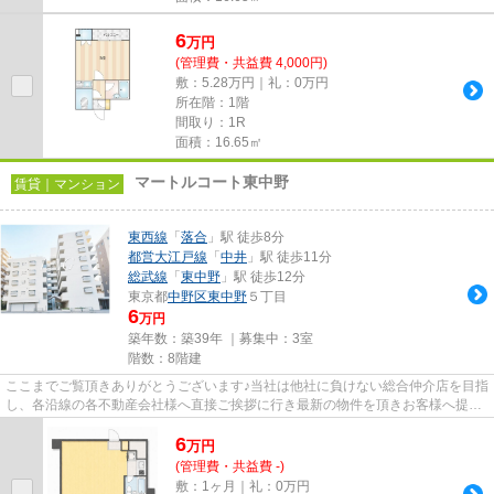
6
万
円
(管理費・共益費 4,000円)
敷：5.28万円｜礼：0万円
所在階：1階
間取り：1R
面積：16.65㎡
マートルコート東中野
賃貸｜マンション
東西線
「
落合
」駅 徒歩8分
都営大江戸線
「
中井
」駅 徒歩11分
総武線
「
東中野
」駅 徒歩12分
東京都
中野区
東中野
５丁目
6
万円
築年数：築39年 ｜募集中：
3室
階数：8階建
ここまでご覧頂きありがとうございます♪当社は他社に負けない総合仲介店を目指
し、各沿線の各不動産会社様へ直接ご挨拶に行き最新の物件を頂きお客様へ提供
しております！最新の情報は...
6
万
円
(管理費・共益費 -)
敷：1ヶ月｜礼：0万円