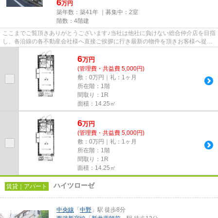
6
万円
築年数：築41年 ｜募集中：
2室
階数：4階建
ここまでご覧頂きありがとうございます♪当社は他社に負けない総合仲介店を目指
し、各沿線の各不動産会社様へ直接ご挨拶に行き最新の物件を頂きお客様へ提供
しております！最新の情報は...
6
万
円
(管理費・共益費 5,000円)
敷：0万円｜礼：1ヶ月
所在階：1階
間取り：1R
面積：14.25㎡
6
万
円
(管理費・共益費 5,000円)
敷：0万円｜礼：1ヶ月
所在階：1階
間取り：1R
面積：14.25㎡
ハイツローゼ
賃貸｜アパート
中央線
「
中野
」駅 徒歩8分