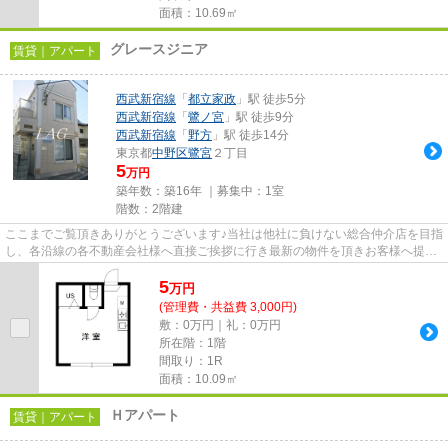
面積：10.69㎡
グレースジニア
賃貸｜アパート
西武新宿線
「
都立家政
」駅 徒歩5分
西武新宿線
「
鷺ノ宮
」駅 徒歩9分
西武新宿線
「
野方
」駅 徒歩14分
東京都
中野区
鷺宮
２丁目
5
万円
築年数：築16年 ｜募集中：
1室
階数：2階建
ここまでご覧頂きありがとうございます♪当社は他社に負けない総合仲介店を目指
し、各沿線の各不動産会社様へ直接ご挨拶に行き最新の物件を頂きお客様へ提供
しております！最新の情報は...
5
万
円
(管理費・共益費 3,000円)
敷：0万円｜礼：0万円
所在階：1階
間取り：1R
面積：10.09㎡
Ｈアパート
賃貸｜アパート