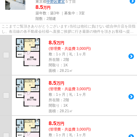
東京都
中野区
鷺宮
５丁目
8.5
万円
築年数：築3年 ｜募集中：
3室
階数：2階建
ここまでご覧頂きありがとうございます♪当社は他社に負けない総合仲介店を目指
し、各沿線の各不動産会社様へ直接ご挨拶に行き最新の物件を頂きお客様へ提供
しております！最新の情報は...
8.5
万
円
(管理費・共益費 3,000円)
敷：1ヶ月｜礼：1ヶ月
所在階：2階
間取り：1K
面積：28.21㎡
8.5
万
円
(管理費・共益費 3,000円)
敷：1ヶ月｜礼：1ヶ月
所在階：2階
間取り：1K
面積：28.21㎡
8.5
万
円
(管理費・共益費 3,000円)
敷：1ヶ月｜礼：1ヶ月