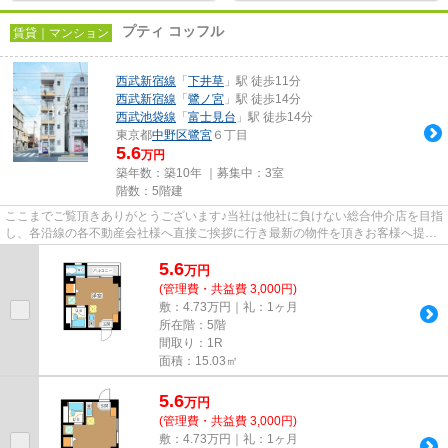
プティ コッフル
賃貸｜マンション
西武新宿線
「
下井草
」駅 徒歩11分
西武新宿線
「
鷺ノ宮
」駅 徒歩14分
西武池袋線
「
富士見台
」駅 徒歩14分
東京都
中野区
鷺宮
６丁目
5.6
万円
築年数：築10年 ｜募集中：
3室
階数：5階建
ここまでご覧頂きありがとうございます♪当社は他社に負けない総合仲介店を目指
し、各沿線の各不動産会社様へ直接ご挨拶に行き最新の物件を頂きお客様へ提供
しております！最新の情報は...
5.6
万
円
(管理費・共益費 3,000円)
敷：4.73万円｜礼：1ヶ月
所在階：5階
間取り：1R
面積：15.03㎡
5.6
万
円
(管理費・共益費 3,000円)
敷：4.73万円｜礼：1ヶ月