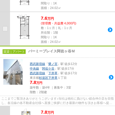
間取り：1K
面積：24.02㎡
7.6
万
円
(管理費・共益費 4,000円)
敷：1ヶ月｜礼：1ヶ月
所在階：1階
間取り：1K
面積：24.02㎡
バーミープレイス阿佐ヶ谷Ｍ
賃貸｜アパート
西武新宿線
「
鷺ノ宮
」駅 徒歩12分
中央線
「
阿佐ケ谷
」駅 徒歩17分
西武新宿線
「
下井草
」駅 徒歩17分
東京都
杉並区
下井草
１丁目
7.8
万円
築年数：築4年 ｜募集中：
3室
階数：2階建
ここまでご覧頂きありがとうございます♪当社は他社に負けない総合仲介店を目指
し、各沿線の各不動産会社様へ直接ご挨拶に行き最新の物件を頂きお客様へ提供
しております！最新の情報は...
7.8
万
円