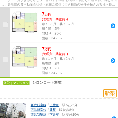
し、各沿線の各不動産会社様へ直接ご挨拶に行き最新の物件を頂きお客様へ提供
しております！最新の情報は...
7
万
円
(管理費・共益費 -)
敷：1ヶ月｜礼：1ヶ月
所在階：2階
間取り：2DK
面積：34.70㎡
7
万
円
(管理費・共益費 -)
敷：1ヶ月｜礼：1ヶ月
所在階：2階
間取り：2DK
面積：34.70㎡
シロンコート杉並
賃貸｜マンション
西武新宿線
「
上井草
」駅 徒歩5分
西武新宿線
「
井荻
」駅 徒歩8分
西武新宿線
「
下井草
」駅 徒歩20分