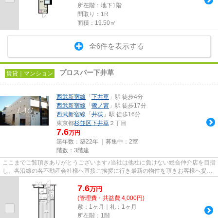
所在階：地下1階
間取り：1R
面積：19.50㎡
全6件を表示する
プロスパー下井草
賃貸｜マンション
西武新宿線
「
下井草
」駅 徒歩4分
西武新宿線
「
鷺ノ宮
」駅 徒歩17分
西武新宿線
「
井荻
」駅 徒歩16分
東京都
杉並区
下井草
２丁目
7.6
万円
築年数：築22年 ｜募集中：
2室
階数：3階建
ここまでご覧頂きありがとうございます♪当社は他社に負けない総合仲介店を目指
し、各沿線の各不動産会社様へ直接ご挨拶に行き最新の物件を頂きお客様へ提供
しております！最新の情報は...
7.6
万
円
(管理費・共益費 4,000円)
敷：1ヶ月｜礼：1ヶ月
所在階：1階