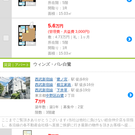
所在階：5階
間取り：1R
面積：15.03㎡
5.6
万
円
(管理費・共益費 3,000円)
敷：4.73万円｜礼：1ヶ月
所在階：5階
間取り：1R
面積：15.03㎡
ウィンズ・パレ白鷺
賃貸｜アパート
西武新宿線
「
鷺ノ宮
」駅 徒歩8分
西武新宿線
「
都立家政
」駅 徒歩16分
西武新宿線
「
下井草
」駅 徒歩19分
東京都
中野区
白鷺
２丁目
7
万円
築年数：築1年 ｜募集中：
2室
階数：3階建
ここまでご覧頂きありがとうございます♪当社は他社に負けない総合仲介店を目指
し、各沿線の各不動産会社様へ直接ご挨拶に行き最新の物件を頂きお客様へ提供
しております！最新の情報は...