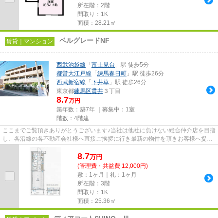
所在階：2階
間取り：1K
面積：28.21㎡
ベルグレードNF
賃貸｜マンション
西武池袋線
「
富士見台
」駅 徒歩5分
都営大江戸線
「
練馬春日町
」駅 徒歩26分
西武新宿線
「
下井草
」駅 徒歩26分
東京都
練馬区
貫井
３丁目
8.7
万円
築年数：築7年 ｜募集中：
1室
階数：4階建
ここまでご覧頂きありがとうございます♪当社は他社に負けない総合仲介店を目指
し、各沿線の各不動産会社様へ直接ご挨拶に行き最新の物件を頂きお客様へ提供
しております！最新の情報は...
8.7
万
円
(管理費・共益費 12,000円)
敷：1ヶ月｜礼：1ヶ月
所在階：3階
間取り：1K
面積：25.36㎡