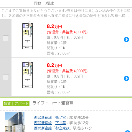
階数：3階建
ここまでご覧頂きありがとうございます♪当社は他社に負けない総合仲介店を目指
し、各沿線の各不動産会社様へ直接ご挨拶に行き最新の物件を頂きお客様へ提供
しております！最新の情報は...
8.2
万
円
(管理費・共益費 4,000円)
敷：0万円｜礼：0万円
所在階：1階
間取り：1K
面積：23.60㎡
8.2
万
円
(管理費・共益費 4,000円)
敷：0万円｜礼：0万円
所在階：1階
間取り：1K
面積：23.60㎡
ライフ・コート鷺宮Ⅲ
賃貸｜アパート
西武新宿線
「
鷺ノ宮
」駅 徒歩10分
西武新宿線
「
下井草
」駅 徒歩12分
西武新宿線
「
都立家政
」駅 徒歩17分