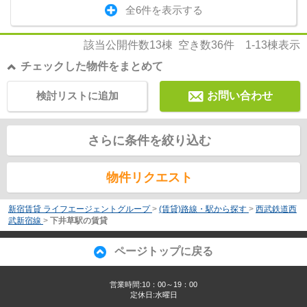
全6件を表示する
該当公開件数
13
棟 空き数
36
件
1-13
棟表示
チェックした物件をまとめて
検討リストに追加
お問い合わせ
さらに条件を絞り込む
物件リクエスト
新宿賃貸 ライフエージェントグループ
>
(賃貸)路線・駅から探す
>
西武鉄道西
武新宿線
>
下井草駅の賃貸
ページトップに戻る
営業時間:10：00～19：00
定休日:水曜日