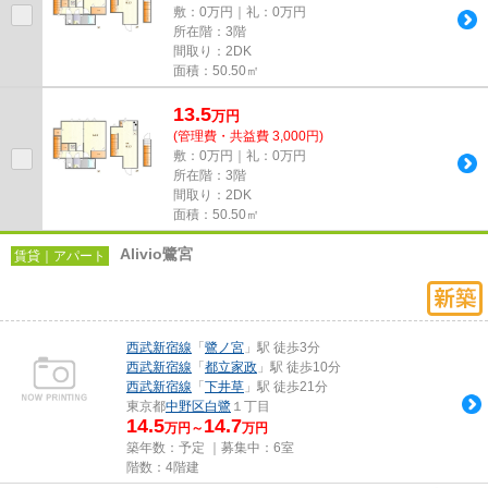
敷：0万円｜礼：0万円
所在階：3階
間取り：2DK
面積：50.50㎡
13.5
万
円
(管理費・共益費 3,000円)
敷：0万円｜礼：0万円
所在階：3階
間取り：2DK
面積：50.50㎡
Alivio鷺宮
賃貸｜アパート
西武新宿線
「
鷺ノ宮
」駅 徒歩3分
西武新宿線
「
都立家政
」駅 徒歩10分
西武新宿線
「
下井草
」駅 徒歩21分
東京都
中野区
白鷺
１丁目
14.5
14.7
万円～
万円
築年数：予定 ｜募集中：
6室
階数：4階建