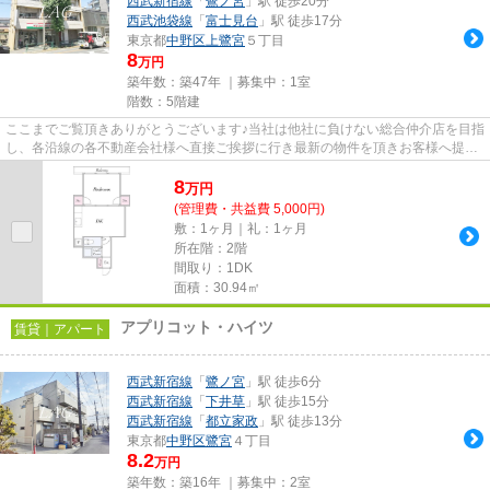
西武新宿線
「
鷺ノ宮
」駅 徒歩20分
西武池袋線
「
富士見台
」駅 徒歩17分
東京都
中野区
上鷺宮
５丁目
8
万円
築年数：築47年 ｜募集中：
1室
階数：5階建
ここまでご覧頂きありがとうございます♪当社は他社に負けない総合仲介店を目指
し、各沿線の各不動産会社様へ直接ご挨拶に行き最新の物件を頂きお客様へ提供
しております！最新の情報は...
8
万
円
(管理費・共益費 5,000円)
敷：1ヶ月｜礼：1ヶ月
所在階：2階
間取り：1DK
面積：30.94㎡
アプリコット・ハイツ
賃貸｜アパート
西武新宿線
「
鷺ノ宮
」駅 徒歩6分
西武新宿線
「
下井草
」駅 徒歩15分
西武新宿線
「
都立家政
」駅 徒歩13分
東京都
中野区
鷺宮
４丁目
8.2
万円
築年数：築16年 ｜募集中：
2室