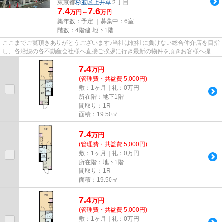
東京都
杉並区
上井草
２丁目
7.4
7.6
万円～
万円
築年数：予定 ｜募集中：
6室
階数：4階建 地下1階
ここまでご覧頂きありがとうございます♪当社は他社に負けない総合仲介店を目指
し、各沿線の各不動産会社様へ直接ご挨拶に行き最新の物件を頂きお客様へ提供
しております！最新の情報は...
7.4
万
円
(管理費・共益費 5,000円)
敷：1ヶ月｜礼：0万円
所在階：地下1階
間取り：1R
面積：19.50㎡
7.4
万
円
(管理費・共益費 5,000円)
敷：1ヶ月｜礼：0万円
所在階：地下1階
間取り：1R
面積：19.50㎡
7.4
万
円
(管理費・共益費 5,000円)
敷：1ヶ月｜礼：0万円