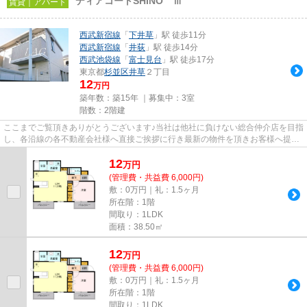
ディアコートSHINO Ⅲ
賃貸｜アパート
西武新宿線
「
下井草
」駅 徒歩11分
西武新宿線
「
井荻
」駅 徒歩14分
西武池袋線
「
富士見台
」駅 徒歩17分
東京都
杉並区
井草
２丁目
12
万円
築年数：築15年 ｜募集中：
3室
階数：2階建
ここまでご覧頂きありがとうございます♪当社は他社に負けない総合仲介店を目指
し、各沿線の各不動産会社様へ直接ご挨拶に行き最新の物件を頂きお客様へ提供
しております！最新の情報は...
12
万
円
(管理費・共益費 6,000円)
敷：0万円｜礼：1.5ヶ月
所在階：1階
間取り：1LDK
面積：38.50㎡
12
万
円
(管理費・共益費 6,000円)
敷：0万円｜礼：1.5ヶ月
所在階：1階
間取り：1LDK