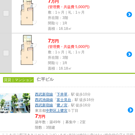
7
万
円
(管理費・共益費 5,000円)
敷：1ヶ月｜礼：1ヶ月
所在階：3階
間取り：1R
面積：16.18㎡
7
万
円
(管理費・共益費 5,000円)
敷：1ヶ月｜礼：1ヶ月
所在階：3階
間取り：1R
面積：16.18㎡
仁平ビル
賃貸｜マンション
西武新宿線
「
下井草
」駅 徒歩10分
西武池袋線
「
富士見台
」駅 徒歩16分
西武新宿線
「
鷺ノ宮
」駅 徒歩16分
東京都
中野区
上鷺宮
５丁目
7
万円
築年数：築49年 ｜募集中：
2室
階数：3階建
ここまでご覧頂きありがとうございます♪当社は他社に負けない総合仲介店を目指