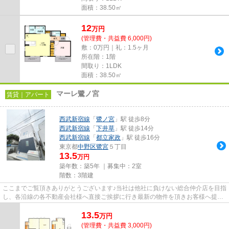
面積：38.50㎡
12
万
円
(管理費・共益費 6,000円)
敷：0万円｜礼：1.5ヶ月
所在階：1階
間取り：1LDK
面積：38.50㎡
マーレ鷺ノ宮
賃貸｜アパート
西武新宿線
「
鷺ノ宮
」駅 徒歩8分
西武新宿線
「
下井草
」駅 徒歩14分
西武新宿線
「
都立家政
」駅 徒歩16分
東京都
中野区
鷺宮
５丁目
13.5
万円
築年数：築5年 ｜募集中：
2室
階数：3階建
ここまでご覧頂きありがとうございます♪当社は他社に負けない総合仲介店を目指
し、各沿線の各不動産会社様へ直接ご挨拶に行き最新の物件を頂きお客様へ提供
しております！最新の情報は...
13.5
万
円
(管理費・共益費 3,000円)