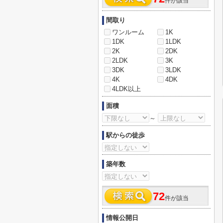
件が該当
間取り
ワンルーム
1K
1DK
1LDK
2K
2DK
2LDK
3K
3DK
3LDK
4K
4DK
4LDK以上
面積
～
駅からの徒歩
築年数
72
件が該当
情報公開日