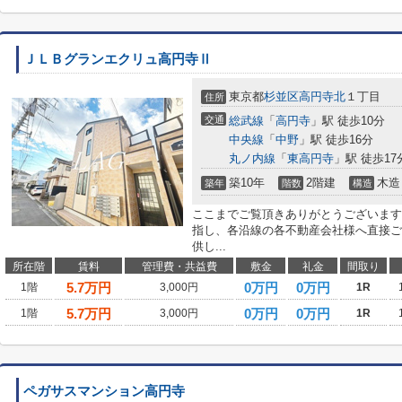
ＪＬＢグランエクリュ高円寺Ⅱ
東京都
杉並区
高円寺北
１丁目
住所
交通
総武線
「
高円寺
」駅 徒歩10分
中央線
「
中野
」駅 徒歩16分
丸ノ内線
「
東高円寺
」駅 徒歩17
築10年
2階建
木造
築年
階数
構造
ここまでご覧頂きありがとうございます
指し、各沿線の各不動産会社様へ直接ご
供し...
所在階
賃料
管理費・共益費
敷金
礼金
間取り
5.7
万円
0万円
0万円
1階
3,000円
1R
5.7
万円
0万円
0万円
1階
3,000円
1R
ペガサスマンション高円寺