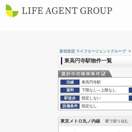
新宿賃貸 ライフエージェントグループ
>
東高円寺駅物件一覧
沿線
東高円寺駅
賃料
下限なし～上限なし
駅徒歩
指定しない
設備条件
指定なし
東京メトロ丸ノ内線
駅で絞り込む