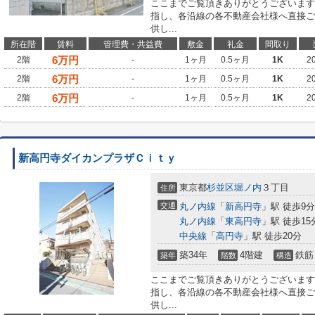
ここまでご覧頂きありがとうございます
指し、各沿線の各不動産会社様へ直接ご
供し...
所在階
賃料
管理費・共益費
敷金
礼金
間取り
6
万円
2階
-
1ヶ月
0.5ヶ月
1K
2
6
万円
2階
-
1ヶ月
0.5ヶ月
1K
2
6
万円
2階
-
1ヶ月
0.5ヶ月
1K
2
新高円寺ダイカンプラザＣｉｔｙ
東京都
杉並区
堀ノ内
３丁目
住所
交通
丸ノ内線
「
新高円寺
」駅 徒歩9分
丸ノ内線
「
東高円寺
」駅 徒歩15
中央線
「
高円寺
」駅 徒歩20分
築34年
4階建
鉄筋
築年
階数
構造
ここまでご覧頂きありがとうございます
指し、各沿線の各不動産会社様へ直接ご
供し...