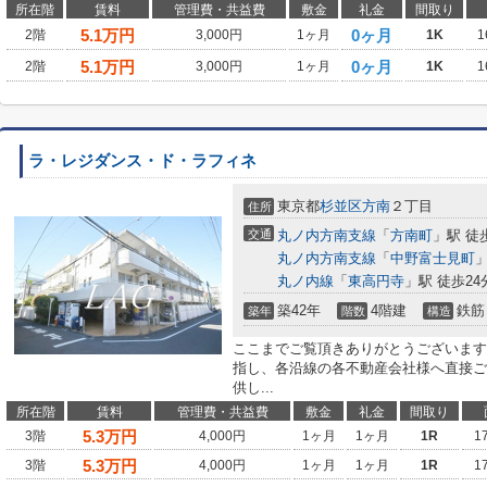
所在階
賃料
管理費・共益費
敷金
礼金
間取り
5.1
万円
0ヶ月
2階
3,000円
1ヶ月
1K
1
5.1
万円
0ヶ月
2階
3,000円
1ヶ月
1K
1
ラ・レジダンス・ド・ラフィネ
東京都
杉並区
方南
２丁目
住所
交通
丸ノ内方南支線
「
方南町
」駅 徒
丸ノ内方南支線
「
中野富士見町
」
丸ノ内線
「
東高円寺
」駅 徒歩24
築42年
4階建
鉄筋
築年
階数
構造
ここまでご覧頂きありがとうございます
指し、各沿線の各不動産会社様へ直接ご
供し...
所在階
賃料
管理費・共益費
敷金
礼金
間取り
5.3
万円
3階
4,000円
1ヶ月
1ヶ月
1R
1
5.3
万円
3階
4,000円
1ヶ月
1ヶ月
1R
1