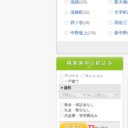
池袋
新大塚
(225)
淡路町
大手町
(12)
四ツ谷
四谷三
(19)
中野坂上
新中野
(176)
アパート
マンション
一戸建て
▼賃料
～
敷金・保証金なし
礼金・敷引なし
共益費・管理費込み
72