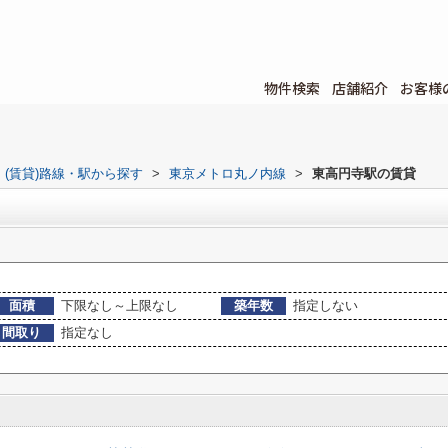
物件検索
店舗紹介
お客様
(賃貸)路線・駅から探す
>
東京メトロ丸ノ内線
>
東高円寺駅の賃貸
面積
下限なし～上限なし
築年数
指定しない
間取り
指定なし