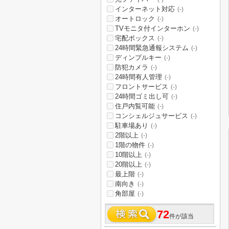
インターネット対応
(-)
オートロック
(-)
TVモニタ付インターホン
(-)
宅配ボックス
(-)
24時間緊急通報システム
(-)
ディンプルキー
(-)
防犯カメラ
(-)
24時間有人管理
(-)
フロントサービス
(-)
24時間ゴミ出し可
(-)
住戸内覧可能
(-)
コンシェルジュサービス
(-)
駐車場あり
(-)
2階以上
(-)
1階の物件
(-)
10階以上
(-)
20階以上
(-)
最上階
(-)
南向き
(-)
角部屋
(-)
72
件が該当