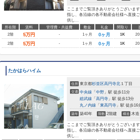
ここまでご覧頂きありがとうございます
指し、各沿線の各不動産会社様へ直接ご
供し...
所在階
賃料
管理費・共益費
敷金
礼金
間取り
5
万円
0ヶ月
2階
-
1ヶ月
1K
20
5
万円
0ヶ月
2階
-
1ヶ月
1K
20
たかはらハイム
東京都
杉並区
高円寺北
１丁目
住所
交通
中央線
「
中野
」駅 徒歩11分
総武線
「
高円寺
」駅 徒歩13分
丸ノ内線
「
東高円寺
」駅 徒歩16
築40年
2階建
木造
築年
階数
構造
ここまでご覧頂きありがとうございます
指し、各沿線の各不動産会社様へ直接ご
供し...