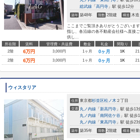
総武線
「
高円寺
」駅 徒歩12分
築48年
2階建
木造
築年
階数
構造
ここまでご覧頂きありがとうございます
指し、各沿線の各不動産会社様へ直接ご
供し...
所在階
賃料
管理費・共益費
敷金
礼金
間取り
6
万円
0ヶ月
2階
3,000円
1ヶ月
1K
21
6
万円
0ヶ月
2階
3,000円
1ヶ月
1K
21
ウィスタリア
東京都
杉並区
松ノ木
２丁目
住所
交通
丸ノ内線
「
新高円寺
」駅 徒歩13
丸ノ内線
「
南阿佐ケ谷
」駅 徒歩1
丸ノ内線
「
東高円寺
」駅 徒歩23
築35年
2階建
軽量
築年
階数
構造