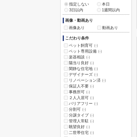
指定しない
本日
3日以内
1週間以内
画像・動画あり
画像あり
動画あり
こだわり条件
ペット飼育可
(-)
ペット専用設備
(-)
楽器相談
(-)
陽当り良好
(-)
閑静な住宅地
(-)
デザイナーズ
(-)
リノベーション済
(-)
保証人不要
(-)
事務所可
(-)
２人入居可
(-)
バリアフリー
(-)
分割可
(-)
分譲タイプ
(-)
管理人常駐
(-)
眺望良好
(-)
二世帯住宅
(-)