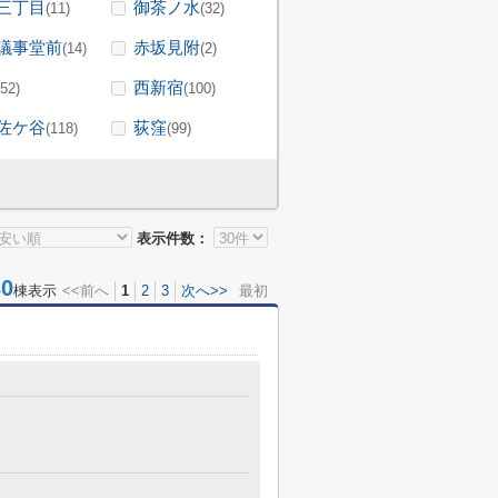
三丁目
御茶ノ水
(11)
(32)
議事堂前
赤坂見附
(14)
(2)
西新宿
(52)
(100)
佐ケ谷
荻窪
(118)
(99)
表示件数：
0
棟表示
<<前へ
1
2
3
次へ>>
最初