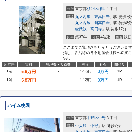
東京都
杉並区
梅里
１丁目
住所
交通
丸ノ内線
「
東高円寺
」駅 徒歩7分
丸ノ内線
「
新高円寺
」駅 徒歩8分
総武線
「
高円寺
」駅 徒歩17分
築37年
4階建
鉄筋
築年
階数
構造
ここまでご覧頂きありがとうございます
指し、各沿線の各不動産会社様へ直接ご
供し...
所在階
賃料
管理費・共益費
敷金
礼金
間取り
5.8
万円
0万円
1階
-
4.4万円
1R
5.8
万円
0万円
1階
-
4.4万円
1R
ハイム桃園
東京都
中野区
中野
３丁目
住所
交通
中央線
「
中野
」駅 徒歩7分
丸ノ内線
「
東高円寺
」駅 徒歩10