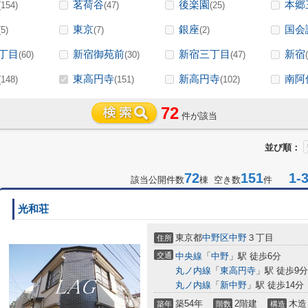
茗荷谷
後楽園
本郷
(154)
(47)
(25)
東京
銀座
国会
(5)
(7)
(2)
丁目
新宿御苑前
新宿三丁目
新宿
(60)
(30)
(47)
東高円寺
新高円寺
南阿
(148)
(151)
(102)
72
件が該当
並び順：
72
151
1-3
該当公開件数
棟 空き数
件
光和荘
東京都
中野区
中野
３丁目
住所
交通
中央線
「
中野
」駅 徒歩6分
丸ノ内線
「
東高円寺
」駅 徒歩9分
丸ノ内線
「
新中野
」駅 徒歩14分
築54年
2階建
木造
築年
階数
構造