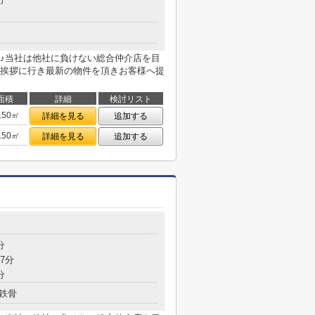
♪当社は他社に負けない総合仲介店を目
挨拶に行き最新の物件を頂きお客様へ提
面積
詳細
検討リスト
.50㎡
詳細を見る
追加する
.50㎡
詳細を見る
追加する
分
7分
分
鉄骨