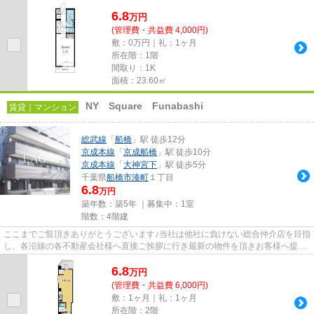
しております！最新の情報は...
6.8
万
円
(管理費・共益費 4,000円)
敷：0万円｜礼：1ヶ月
所在階：1階
間取り：1K
面積：23.60㎡
NY Square Funabashi
賃貸｜マンション
総武線
「
船橋
」駅 徒歩12分
京成本線
「
京成船橋
」駅 徒歩10分
京成本線
「
大神宮下
」駅 徒歩5分
千葉県
船橋市
湊町
１丁目
6.8
万円
築年数：築5年 ｜募集中：
1室
階数：4階建
ここまでご覧頂きありがとうございます♪当社は他社に負けない総合仲介店を目指
し、各沿線の各不動産会社様へ直接ご挨拶に行き最新の物件を頂きお客様へ提供
しております！最新の情報は...
6.8
万
円
(管理費・共益費 6,000円)
敷：1ヶ月｜礼：1ヶ月
所在階：2階