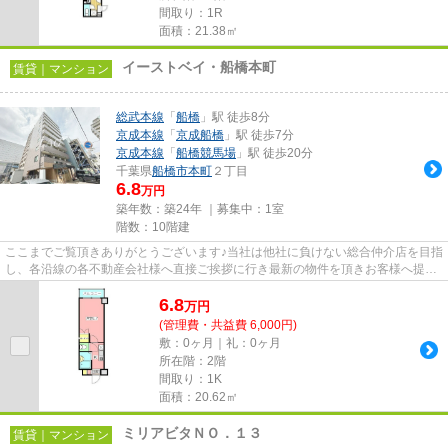
間取り：1R
面積：21.38㎡
イーストベイ・船橋本町
賃貸｜マンション
総武本線
「
船橋
」駅 徒歩8分
京成本線
「
京成船橋
」駅 徒歩7分
京成本線
「
船橋競馬場
」駅 徒歩20分
千葉県
船橋市
本町
２丁目
6.8
万円
築年数：築24年 ｜募集中：
1室
階数：10階建
ここまでご覧頂きありがとうございます♪当社は他社に負けない総合仲介店を目指
し、各沿線の各不動産会社様へ直接ご挨拶に行き最新の物件を頂きお客様へ提供
しております！最新の情報は...
6.8
万
円
(管理費・共益費 6,000円)
敷：0ヶ月｜礼：0ヶ月
所在階：2階
間取り：1K
面積：20.62㎡
ミリアビタＮＯ．１３
賃貸｜マンション