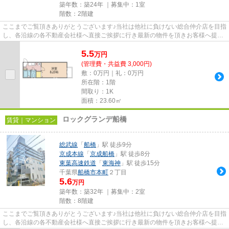
築年数：築24年 ｜募集中：
1室
階数：2階建
ここまでご覧頂きありがとうございます♪当社は他社に負けない総合仲介店を目指
し、各沿線の各不動産会社様へ直接ご挨拶に行き最新の物件を頂きお客様へ提供
しております！最新の情報は...
5.5
万
円
(管理費・共益費 3,000円)
敷：0万円｜礼：0万円
所在階：1階
間取り：1K
面積：23.60㎡
ロックグランデ船橋
賃貸｜マンション
総武線
「
船橋
」駅 徒歩9分
京成本線
「
京成船橋
」駅 徒歩8分
東葉高速鉄道
「
東海神
」駅 徒歩15分
千葉県
船橋市
本町
２丁目
5.6
万円
築年数：築32年 ｜募集中：
2室
階数：8階建
ここまでご覧頂きありがとうございます♪当社は他社に負けない総合仲介店を目指
し、各沿線の各不動産会社様へ直接ご挨拶に行き最新の物件を頂きお客様へ提供