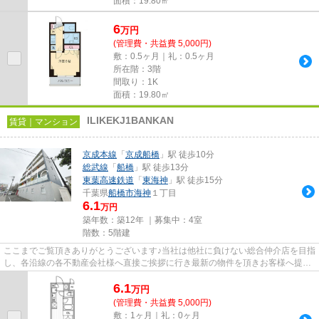
面積：19.80㎡
6
万
円
(管理費・共益費 5,000円)
敷：0.5ヶ月｜礼：0.5ヶ月
所在階：3階
間取り：1K
面積：19.80㎡
ILIKEKJ1BANKAN
賃貸｜マンション
京成本線
「
京成船橋
」駅 徒歩10分
総武線
「
船橋
」駅 徒歩13分
東葉高速鉄道
「
東海神
」駅 徒歩15分
千葉県
船橋市
海神
１丁目
6.1
万円
築年数：築12年 ｜募集中：
4室
階数：5階建
ここまでご覧頂きありがとうございます♪当社は他社に負けない総合仲介店を目指
し、各沿線の各不動産会社様へ直接ご挨拶に行き最新の物件を頂きお客様へ提供
しております！最新の情報は...
6.1
万
円
(管理費・共益費 5,000円)
敷：1ヶ月｜礼：0ヶ月