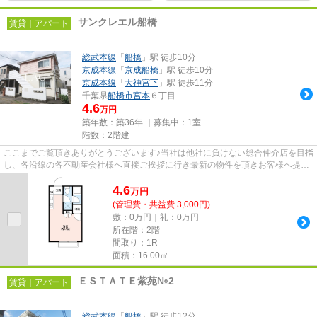
サンクレエル船橋
賃貸｜アパート
総武本線
「
船橋
」駅 徒歩10分
京成本線
「
京成船橋
」駅 徒歩10分
京成本線
「
大神宮下
」駅 徒歩11分
千葉県
船橋市
宮本
６丁目
4.6
万円
築年数：築36年 ｜募集中：
1室
階数：2階建
ここまでご覧頂きありがとうございます♪当社は他社に負けない総合仲介店を目指
し、各沿線の各不動産会社様へ直接ご挨拶に行き最新の物件を頂きお客様へ提供
しております！最新の情報は...
4.6
万
円
(管理費・共益費 3,000円)
敷：0万円｜礼：0万円
所在階：2階
間取り：1R
面積：16.00㎡
ＥＳＴＡＴＥ紫苑№2
賃貸｜アパート
総武本線
「
船橋
」駅 徒歩12分