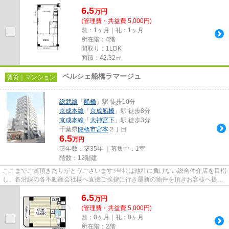
しております！最新の情報は...
6.5
万
円
(管理費・共益費 5,000円)
敷：1ヶ月｜礼：1ヶ月
所在階：4階
間取り：1LDK
面積：42.32㎡
ベルシェ船橋ラマージュ
賃貸｜マンション
総武線
「
船橋
」駅 徒歩10分
京成本線
「
京成船橋
」駅 徒歩8分
京成本線
「
大神宮下
」駅 徒歩3分
千葉県
船橋市
宮本
２丁目
6.5
万円
築年数：築35年 ｜募集中：
1室
階数：12階建
ここまでご覧頂きありがとうございます♪当社は他社に負けない総合仲介店を目指
し、各沿線の各不動産会社様へ直接ご挨拶に行き最新の物件を頂きお客様へ提供
しております！最新の情報は...
6.5
万
円
(管理費・共益費 5,000円)
敷：0ヶ月｜礼：0ヶ月
所在階：2階