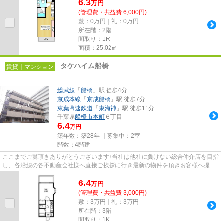
6.3
万
円
(管理費・共益費 6,000円)
敷：0万円｜礼：0万円
所在階：2階
間取り：1R
面積：25.02㎡
タケハイム船橋
賃貸｜マンション
総武線
「
船橋
」駅 徒歩4分
京成本線
「
京成船橋
」駅 徒歩7分
東葉高速鉄道
「
東海神
」駅 徒歩11分
千葉県
船橋市
本町
６丁目
6.4
万円
築年数：築28年 ｜募集中：
2室
階数：4階建
ここまでご覧頂きありがとうございます♪当社は他社に負けない総合仲介店を目指
し、各沿線の各不動産会社様へ直接ご挨拶に行き最新の物件を頂きお客様へ提供
しております！最新の情報は...
6.4
万
円
(管理費・共益費 3,000円)
敷：3万円｜礼：3万円
所在階：3階
間取り：1K