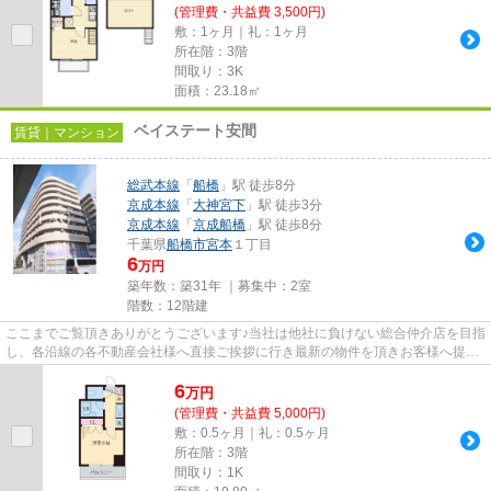
(管理費・共益費 3,500円)
敷：1ヶ月｜礼：1ヶ月
所在階：3階
間取り：3K
面積：23.18㎡
ベイステート安間
賃貸｜マンション
総武本線
「
船橋
」駅 徒歩8分
京成本線
「
大神宮下
」駅 徒歩3分
京成本線
「
京成船橋
」駅 徒歩8分
千葉県
船橋市
宮本
１丁目
6
万円
築年数：築31年 ｜募集中：
2室
階数：12階建
ここまでご覧頂きありがとうございます♪当社は他社に負けない総合仲介店を目指
し、各沿線の各不動産会社様へ直接ご挨拶に行き最新の物件を頂きお客様へ提供
しております！最新の情報は...
6
万
円
(管理費・共益費 5,000円)
敷：0.5ヶ月｜礼：0.5ヶ月
所在階：3階
間取り：1K