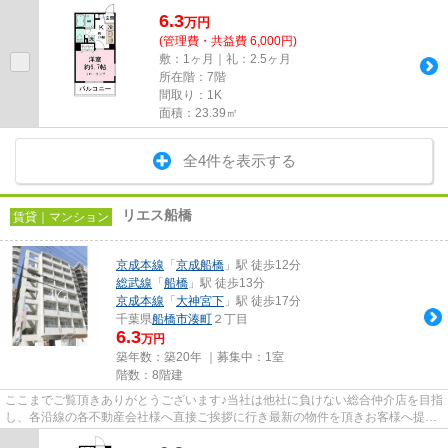
6.3
万
円
(管理費・共益費 6,000円)
敷：1ヶ月｜礼：2.5ヶ月
所在階：7階
間取り：1K
面積：23.39㎡
全4件を表示する
リエス船橋
賃貸｜マンション
京成本線
「
京成船橋
」駅 徒歩12分
総武線
「
船橋
」駅 徒歩13分
京成本線
「
大神宮下
」駅 徒歩17分
千葉県
船橋市
湊町
２丁目
6.3
万円
築年数：築20年 ｜募集中：
1室
階数：8階建
ここまでご覧頂きありがとうございます♪当社は他社に負けない総合仲介店を目指
し、各沿線の各不動産会社様へ直接ご挨拶に行き最新の物件を頂きお客様へ提供
しております！最新の情報は...