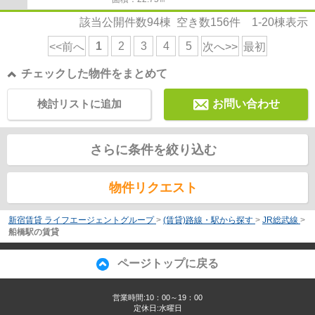
該当公開件数
94
棟 空き数
156
件
1-20
棟表示
1
2
3
4
5
<<前へ
次へ>>
最初
チェックした物件をまとめて
検討リストに追加
お問い合わせ
さらに条件を絞り込む
物件リクエスト
新宿賃貸 ライフエージェントグループ
>
(賃貸)路線・駅から探す
>
JR総武線
>
船橋駅の賃貸
ページトップに戻る
営業時間:10：00～19：00
定休日:水曜日