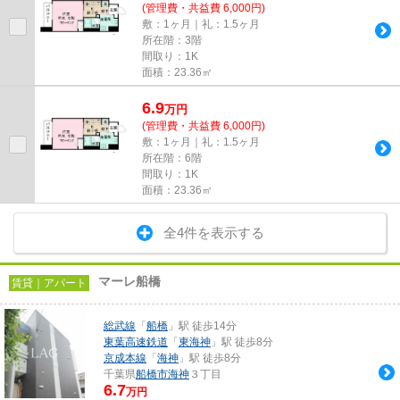
(管理費・共益費 6,000円)
敷：1ヶ月｜礼：1.5ヶ月
所在階：3階
間取り：1K
面積：23.36㎡
6.9
万
円
(管理費・共益費 6,000円)
敷：1ヶ月｜礼：1.5ヶ月
所在階：6階
間取り：1K
面積：23.36㎡
全4件を表示する
マーレ船橋
賃貸｜アパート
総武線
「
船橋
」駅 徒歩14分
東葉高速鉄道
「
東海神
」駅 徒歩8分
京成本線
「
海神
」駅 徒歩8分
千葉県
船橋市
海神
３丁目
6.7
万円