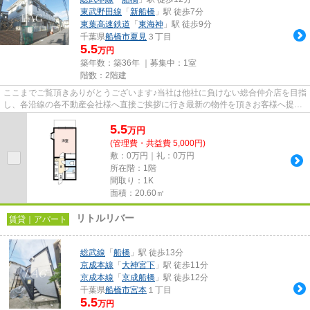
東武野田線
「
新船橋
」駅 徒歩7分
東葉高速鉄道
「
東海神
」駅 徒歩9分
千葉県
船橋市
夏見
３丁目
5.5
万円
築年数：築36年 ｜募集中：
1室
階数：2階建
ここまでご覧頂きありがとうございます♪当社は他社に負けない総合仲介店を目指
し、各沿線の各不動産会社様へ直接ご挨拶に行き最新の物件を頂きお客様へ提供
しております！最新の情報は...
5.5
万
円
(管理費・共益費 5,000円)
敷：0万円｜礼：0万円
所在階：1階
間取り：1K
面積：20.60㎡
リトルリバー
賃貸｜アパート
総武線
「
船橋
」駅 徒歩13分
京成本線
「
大神宮下
」駅 徒歩11分
京成本線
「
京成船橋
」駅 徒歩12分
千葉県
船橋市
宮本
１丁目
5.5
万円