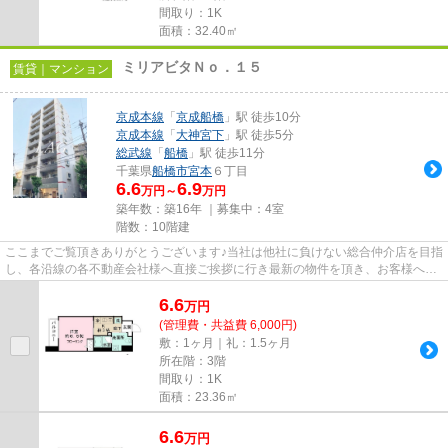
間取り：1K
面積：32.40㎡
ミリアビタＮｏ．１５
賃貸｜マンション
京成本線
「
京成船橋
」駅 徒歩10分
京成本線
「
大神宮下
」駅 徒歩5分
総武線
「
船橋
」駅 徒歩11分
千葉県
船橋市
宮本
６丁目
6.6
6.9
万円～
万円
築年数：築16年 ｜募集中：
4室
階数：10階建
ここまでご覧頂きありがとうございます♪当社は他社に負けない総合仲介店を目指
し、各沿線の各不動産会社様へ直接ご挨拶に行き最新の物件を頂き、お客様へ提
供しております！最新の情報...
6.6
万
円
(管理費・共益費 6,000円)
敷：1ヶ月｜礼：1.5ヶ月
所在階：3階
間取り：1K
面積：23.36㎡
6.6
万
円