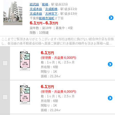
総武線
「
船橋
」駅 徒歩12分
京成本線
「
京成船橋
」駅 徒歩11分
京成本線
「
大神宮下
」駅 徒歩13分
千葉県
船橋市
湊町
２丁目
6.1
6.3
万円～
万円
築年数：築18年 ｜募集中：
4室
階数：10階建
ここまでご覧頂きありがとうございます♪当社は他社に負けない総合仲介店を目指
し、各沿線の各不動産会社様へ直接ご挨拶に行き最新の物件を頂きお客様へ提供
しております！最新の情報は...
6.1
万
円
(管理費・共益費 6,000円)
敷：1ヶ月｜礼：2.5ヶ月
所在階：6階
間取り：1K
面積：21.24㎡
6.1
万
円
(管理費・共益費 6,000円)
敷：1ヶ月｜礼：2.5ヶ月
所在階：6階
間取り：1K
面積：21.24㎡