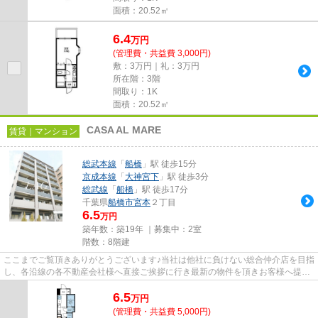
面積：20.52㎡
6.4
万
円
(管理費・共益費 3,000円)
敷：3万円｜礼：3万円
所在階：3階
間取り：1K
面積：20.52㎡
CASA AL MARE
賃貸｜マンション
総武本線
「
船橋
」駅 徒歩15分
京成本線
「
大神宮下
」駅 徒歩3分
総武線
「
船橋
」駅 徒歩17分
千葉県
船橋市
宮本
２丁目
6.5
万円
築年数：築19年 ｜募集中：
2室
階数：8階建
ここまでご覧頂きありがとうございます♪当社は他社に負けない総合仲介店を目指
し、各沿線の各不動産会社様へ直接ご挨拶に行き最新の物件を頂きお客様へ提供
しております！最新の情報は...
6.5
万
円
(管理費・共益費 5,000円)