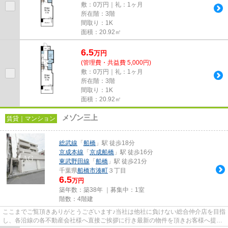
敷：0万円｜礼：1ヶ月
所在階：3階
間取り：1K
面積：20.92㎡
6.5
万
円
(管理費・共益費 5,000円)
敷：0万円｜礼：1ヶ月
所在階：3階
間取り：1K
面積：20.92㎡
メゾン三上
賃貸｜マンション
総武線
「
船橋
」駅 徒歩18分
京成本線
「
京成船橋
」駅 徒歩16分
東武野田線
「
船橋
」駅 徒歩21分
千葉県
船橋市
湊町
３丁目
6.5
万円
築年数：築38年 ｜募集中：
1室
階数：4階建
ここまでご覧頂きありがとうございます♪当社は他社に負けない総合仲介店を目指
し、各沿線の各不動産会社様へ直接ご挨拶に行き最新の物件を頂きお客様へ提供