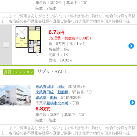
築年数：築12年 ｜募集中：
1室
階数：2階建
ここまでご覧頂きありがとうございます♪当社は他社に負けない総合仲介店を目指
し、各沿線の各不動産会社様へ直接ご挨拶に行き最新の物件を頂きお客様へ提供
しております！最新の情報は...
6.7
万
円
(管理費・共益費 4,000円)
敷：0万円｜礼：1ヶ月
所在階：1階
間取り：1K
面積：19.02㎡
リブリ・RYJⅡ
賃貸｜マンション
東武野田線
「
塚田
」駅 徒歩9分
東武野田線
「
新船橋
」駅 徒歩13分
総武線
「
船橋
」駅 徒歩20分
千葉県
船橋市
北本町
２丁目
6.8
万円
築年数：築9年 ｜募集中：
1室
階数：3階建
ここまでご覧頂きありがとうございます♪当社は他社に負けない総合仲介店を目指
し、各沿線の各不動産会社様へ直接ご挨拶に行き最新の物件を頂きお客様へ提供