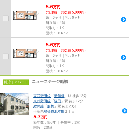
しております！最新の情報は...
5.6
万
円
(管理費・共益費 5,000円)
敷：0ヶ月｜礼：0ヶ月
所在階：4階
間取り：1K
面積：16.67㎡
5.6
万
円
(管理費・共益費 5,000円)
敷：0ヶ月｜礼：0ヶ月
所在階：4階
間取り：1K
面積：16.67㎡
ニューステージ船橋
賃貸｜アパート
東武野田線
「
新船橋
」駅 徒歩12分
東武野田線
「
塚田
」駅 徒歩12分
総武線
「
船橋
」駅 徒歩23分
千葉県
船橋市
北本町
２丁目
5.7
万円
築年数：築8年 ｜募集中：
1室
階数：2階建