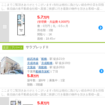
ここまでご覧頂きありがとうございます♪当社は他社に負けない総合仲介店を目指
し、各沿線の各不動産会社様へ直接ご挨拶に行き最新の物件を頂きお客様へ提供
しております！最新の情報は...
5.7
万
円
(管理費・共益費 4,000円)
敷：0万円｜礼：0.5ヶ月
所在階：1階
間取り：1K
面積：18.45㎡
サラブレッドⅡ
賃貸｜アパート
総武本線
「
船橋
」駅 徒歩21分
京成本線
「
京成船橋
」駅 徒歩19分
京葉線
「
南船橋
」駅 徒歩26分
千葉県
船橋市
栄町
１丁目
5.8
万円
築年数：築6年 ｜募集中：
1室
階数：3階建
ここまでご覧頂きありがとうございます♪当社は他社に負けない総合仲介店を目指
し、各沿線の各不動産会社様へ直接ご挨拶に行き最新の物件を頂きお客様へ提供
しております！最新の情報は...
5.8
万
円