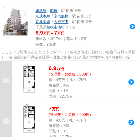
総武線
「
船橋
」駅 徒歩16分
京成本線
「
京成船橋
」駅 徒歩13分
京成本線
「
大神宮下
」駅 徒歩15分
千葉県
船橋市
湊町
２丁目
6.9
7
万円～
万円
築年数：築17年 ｜募集中：
2室
階数：9階建
ここまでご覧頂きありがとうございます♪当社は他社に負けない総合仲介店を目指
し、各沿線の各不動産会社様へ直接ご挨拶に行き最新の物件を頂きお客様へ提供
しております！最新の情報は...
6.9
万
円
(管理費・共益費 5,000円)
敷：4万円｜礼：4万円
所在階：4階
間取り：1K
面積：22.75㎡
7
万
円
(管理費・共益費 5,000円)
敷：4万円｜礼：4万円
所在階：7階
間取り：1K
面積：22.75㎡