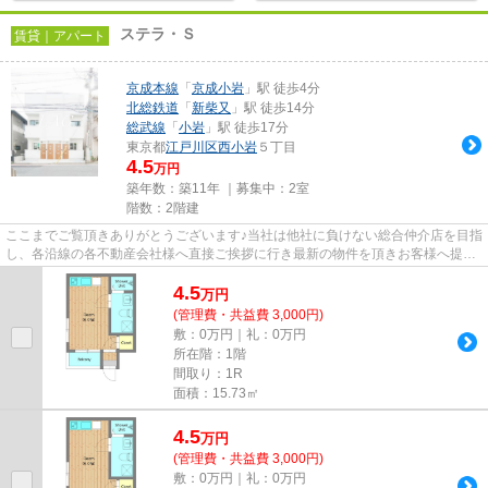
ステラ・Ｓ
賃貸｜アパート
京成本線
「
京成小岩
」駅 徒歩4分
北総鉄道
「
新柴又
」駅 徒歩14分
総武線
「
小岩
」駅 徒歩17分
東京都
江戸川区
西小岩
５丁目
4.5
万円
築年数：築11年 ｜募集中：
2室
階数：2階建
ここまでご覧頂きありがとうございます♪当社は他社に負けない総合仲介店を目指
し、各沿線の各不動産会社様へ直接ご挨拶に行き最新の物件を頂きお客様へ提供
しております！最新の情報は...
4.5
万
円
(管理費・共益費 3,000円)
敷：0万円｜礼：0万円
所在階：1階
間取り：1R
面積：15.73㎡
4.5
万
円
(管理費・共益費 3,000円)
敷：0万円｜礼：0万円