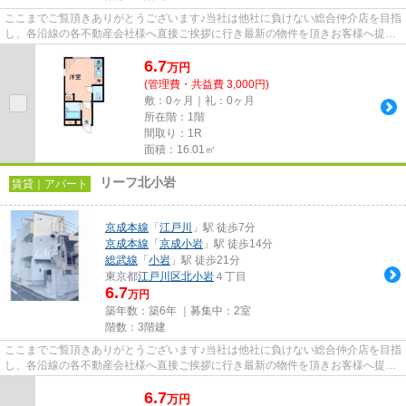
ここまでご覧頂きありがとうございます♪当社は他社に負けない総合仲介店を目指
し、各沿線の各不動産会社様へ直接ご挨拶に行き最新の物件を頂きお客様へ提供
しております！最新の情報は...
6.7
万
円
(管理費・共益費 3,000円)
敷：0ヶ月｜礼：0ヶ月
所在階：1階
間取り：1R
面積：16.01㎡
リーフ北小岩
賃貸｜アパート
京成本線
「
江戸川
」駅 徒歩7分
京成本線
「
京成小岩
」駅 徒歩14分
総武線
「
小岩
」駅 徒歩21分
東京都
江戸川区
北小岩
４丁目
6.7
万円
築年数：築6年 ｜募集中：
2室
階数：3階建
ここまでご覧頂きありがとうございます♪当社は他社に負けない総合仲介店を目指
し、各沿線の各不動産会社様へ直接ご挨拶に行き最新の物件を頂きお客様へ提供
しております！最新の情報は...
6.7
万
円