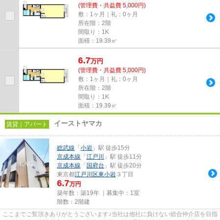
(管理費・共益費 5,000円)
敷：1ヶ月｜礼：0ヶ月
所在階：2階
間取り：1K
面積：19.39㎡
6.7
万
円
(管理費・共益費 5,000円)
敷：1ヶ月｜礼：0ヶ月
所在階：2階
間取り：1K
面積：19.39㎡
イーストヤマカ
賃貸｜アパート
総武線
「
小岩
」駅 徒歩15分
京成本線
「
江戸川
」駅 徒歩11分
京成本線
「
国府台
」駅 徒歩20分
東京都
江戸川区
東小岩
３丁目
6.7
万円
築年数：築19年 ｜募集中：
1室
階数：2階建
ここまでご覧頂きありがとうございます♪当社は他社に負けない総合仲介店を目指