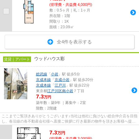
(管理費・共益費 4,000円)
敷：0.5ヶ月｜礼：1ヶ月
所在階：1階
間取り：1K
面積：23.09㎡
全4件を表示する
ウッドハウス彩
賃貸｜アパート
総武線
「
小岩
」駅 徒歩5分
京成本線
「
京成小岩
」駅 徒歩20分
京成本線
「
江戸川
」駅 徒歩22分
東京都
江戸川区
南小岩
７丁目
7.3
万円
築年数：築9年 ｜募集中：
2室
階数：2階建
ここまでご覧頂きありがとうございます♪当社は他社に負けない総合仲介店を目指
し、各沿線の各不動産会社様へ直接ご挨拶に行き最新の物件を頂きお客様へ提供
しております！最新の情報は...
7.3
万
円
(管理費・共益費 3,000円)