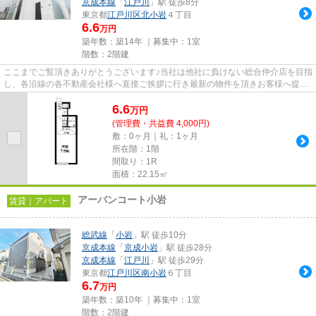
京成本線
「
江戸川
」駅 徒歩8分
東京都
江戸川区
北小岩
４丁目
6.6
万円
築年数：築14年 ｜募集中：
1室
階数：2階建
ここまでご覧頂きありがとうございます♪当社は他社に負けない総合仲介店を目指
し、各沿線の各不動産会社様へ直接ご挨拶に行き最新の物件を頂きお客様へ提供
しております！最新の情報は...
6.6
万
円
(管理費・共益費 4,000円)
敷：0ヶ月｜礼：1ヶ月
所在階：1階
間取り：1R
面積：22.15㎡
アーバンコート小岩
賃貸｜アパート
総武線
「
小岩
」駅 徒歩10分
京成本線
「
京成小岩
」駅 徒歩28分
京成本線
「
江戸川
」駅 徒歩29分
東京都
江戸川区
南小岩
６丁目
6.7
万円
築年数：築10年 ｜募集中：
1室
階数：2階建