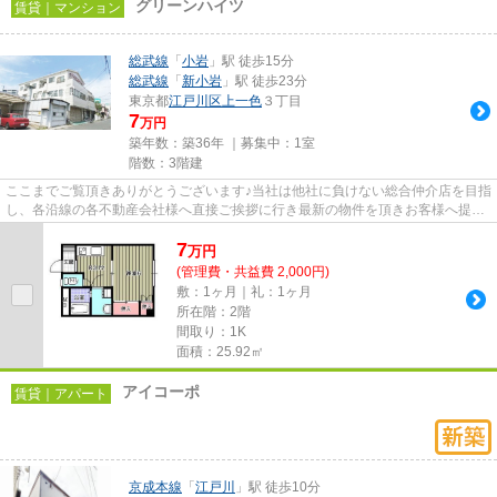
グリーンハイツ
賃貸｜マンション
総武線
「
小岩
」駅 徒歩15分
総武線
「
新小岩
」駅 徒歩23分
東京都
江戸川区
上一色
３丁目
7
万円
築年数：築36年 ｜募集中：
1室
階数：3階建
ここまでご覧頂きありがとうございます♪当社は他社に負けない総合仲介店を目指
し、各沿線の各不動産会社様へ直接ご挨拶に行き最新の物件を頂きお客様へ提供
しております！最新の情報は...
7
万
円
(管理費・共益費 2,000円)
敷：1ヶ月｜礼：1ヶ月
所在階：2階
間取り：1K
面積：25.92㎡
アイコーポ
賃貸｜アパート
京成本線
「
江戸川
」駅 徒歩10分