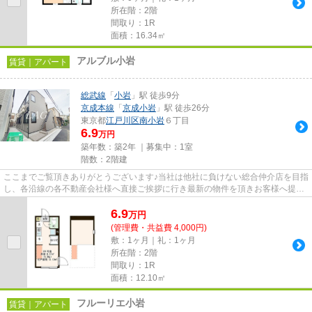
所在階：2階
間取り：1R
面積：16.34㎡
アルブル小岩
賃貸｜アパート
総武線
「
小岩
」駅 徒歩9分
京成本線
「
京成小岩
」駅 徒歩26分
東京都
江戸川区
南小岩
６丁目
6.9
万円
築年数：築2年 ｜募集中：
1室
階数：2階建
ここまでご覧頂きありがとうございます♪当社は他社に負けない総合仲介店を目指
し、各沿線の各不動産会社様へ直接ご挨拶に行き最新の物件を頂きお客様へ提供
しております！最新の情報は...
6.9
万
円
(管理費・共益費 4,000円)
敷：1ヶ月｜礼：1ヶ月
所在階：2階
間取り：1R
面積：12.10㎡
フルーリエ小岩
賃貸｜アパート