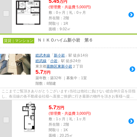
5.45
万
円
(管理費・共益費 5,000円)
敷：0ヶ月｜礼：0ヶ月
所在階：2階
間取り：1R
面積：9.02㎡
ＮＩＫＯハイム新小岩 第６
賃貸｜マンション
総武本線
「
新小岩
」駅 徒歩14分
総武線
「
小岩
」駅 徒歩24分
東京都
葛飾区
東新小岩
２丁目
5.7
万円
築年数：築32年 ｜募集中：
1室
階数：8階建
ここまでご覧頂きありがとうございます♪当社は他社に負けない総合仲介店を目指
し、各沿線の各不動産会社様へ直接ご挨拶に行き最新の物件を頂きお客様へ提供
しております！最新の情報は...
5.7
万
円
(管理費・共益費 3,000円)
敷：1ヶ月｜礼：1ヶ月
所在階：2階
間取り：1K
面積：20.25㎡