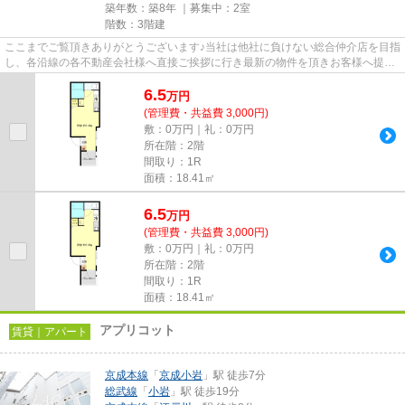
築年数：築8年 ｜募集中：
2室
階数：3階建
ここまでご覧頂きありがとうございます♪当社は他社に負けない総合仲介店を目指
し、各沿線の各不動産会社様へ直接ご挨拶に行き最新の物件を頂きお客様へ提供
しております！最新の情報は...
6.5
万
円
(管理費・共益費 3,000円)
敷：0万円｜礼：0万円
所在階：2階
間取り：1R
面積：18.41㎡
6.5
万
円
(管理費・共益費 3,000円)
敷：0万円｜礼：0万円
所在階：2階
間取り：1R
面積：18.41㎡
アプリコット
賃貸｜アパート
京成本線
「
京成小岩
」駅 徒歩7分
総武線
「
小岩
」駅 徒歩19分