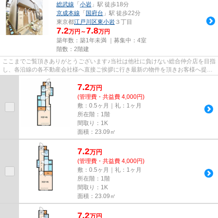
総武線
「
小岩
」駅 徒歩18分
京成本線
「
国府台
」駅 徒歩22分
東京都
江戸川区
東小岩
３丁目
7.2
7.8
万円～
万円
築年数：築1年未満 ｜募集中：
4室
階数：2階建
ここまでご覧頂きありがとうございます♪当社は他社に負けない総合仲介店を目指
し、各沿線の各不動産会社様へ直接ご挨拶に行き最新の物件を頂きお客様へ提供
しております！最新の情報は...
7.2
万
円
(管理費・共益費 4,000円)
敷：0.5ヶ月｜礼：1ヶ月
所在階：1階
間取り：1K
面積：23.09㎡
7.2
万
円
(管理費・共益費 4,000円)
敷：0.5ヶ月｜礼：1ヶ月
所在階：1階
間取り：1K
面積：23.09㎡
7.2
万
円