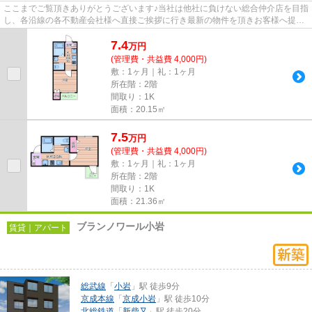
ここまでご覧頂きありがとうございます♪当社は他社に負けない総合仲介店を目指
し、各沿線の各不動産会社様へ直接ご挨拶に行き最新の物件を頂きお客様へ提供
しております！最新の情報は...
7.4
万
円
(管理費・共益費 4,000円)
敷：1ヶ月｜礼：1ヶ月
所在階：2階
間取り：1K
面積：20.15㎡
7.5
万
円
(管理費・共益費 4,000円)
敷：1ヶ月｜礼：1ヶ月
所在階：2階
間取り：1K
面積：21.36㎡
ブランノワール小岩
賃貸｜アパート
総武線
「
小岩
」駅 徒歩9分
京成本線
「
京成小岩
」駅 徒歩10分
北総鉄道
「
新柴又
」駅 徒歩20分