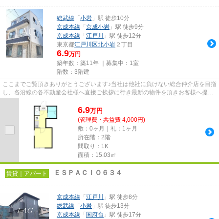
総武線
「
小岩
」駅 徒歩10分
京成本線
「
京成小岩
」駅 徒歩9分
京成本線
「
江戸川
」駅 徒歩12分
東京都
江戸川区
北小岩
２丁目
6.9
万円
築年数：築11年 ｜募集中：
1室
階数：3階建
ここまでご覧頂きありがとうございます♪当社は他社に負けない総合仲介店を目指
し、各沿線の各不動産会社様へ直接ご挨拶に行き最新の物件を頂きお客様へ提供
しております！最新の情報は...
6.9
万
円
(管理費・共益費 4,000円)
敷：0ヶ月｜礼：1ヶ月
所在階：2階
間取り：1K
面積：15.03㎡
ＥＳＰＡＣＩＯ６３４
賃貸｜アパート
京成本線
「
江戸川
」駅 徒歩8分
総武線
「
小岩
」駅 徒歩13分
京成本線
「
国府台
」駅 徒歩17分