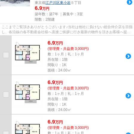
東京都
江戸川区
東小岩
５丁目
6.9
万円
築年数：築7年 ｜募集中：
3室
階数：2階建
ここまでご覧頂きありがとうございます♪当社は他社に負けない総合仲介店を目指
し、各沿線の各不動産会社様へ直接ご挨拶に行き最新の物件を頂きお客様へ提供
しております！最新の情報は...
6.9
万
円
(管理費・共益費 3,000円)
敷：1ヶ月｜礼：1ヶ月
所在階：1階
間取り：1K
面積：24.00㎡
6.9
万
円
(管理費・共益費 3,000円)
敷：1ヶ月｜礼：1ヶ月
所在階：1階
間取り：1K
面積：24.00㎡
6.9
万
円
(管理費・共益費 3,000円)
敷：1ヶ月｜礼：1ヶ月