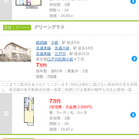
所在階：1階
間取り：1K
面積：24.00㎡
グリーングラス
賃貸｜アパート
総武線
「
小岩
」駅 徒歩5分
京成本線
「
京成小岩
」駅 徒歩14分
京成本線
「
江戸川
」駅 徒歩21分
東京都
江戸川区
西小岩
４丁目
7
万円
築年数：築61年 ｜募集中：
1室
階数：2階建
ここまでご覧頂きありがとうございます♪当社は他社に負けない総合仲介店を目指
し、各沿線の各不動産会社様へ直接ご挨拶に行き最新の物件を頂きお客様へ提供
しております！最新の情報は...
7
万
円
(管理費・共益費 2,000円)
敷：0ヶ月｜礼：0ヶ月
所在階：1階
間取り：1K
面積：19.87㎡