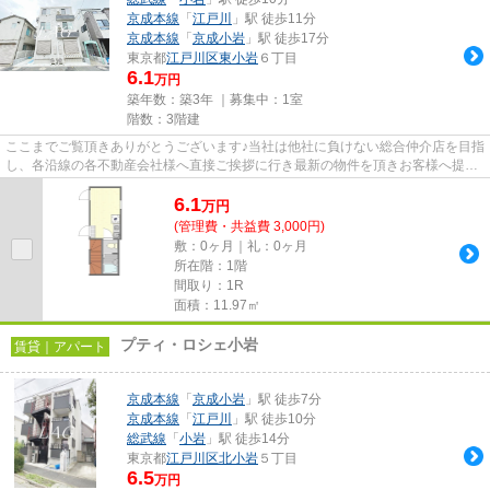
京成本線
「
江戸川
」駅 徒歩11分
京成本線
「
京成小岩
」駅 徒歩17分
東京都
江戸川区
東小岩
６丁目
6.1
万円
築年数：築3年 ｜募集中：
1室
階数：3階建
ここまでご覧頂きありがとうございます♪当社は他社に負けない総合仲介店を目指
し、各沿線の各不動産会社様へ直接ご挨拶に行き最新の物件を頂きお客様へ提供
しております！最新の情報は...
6.1
万
円
(管理費・共益費 3,000円)
敷：0ヶ月｜礼：0ヶ月
所在階：1階
間取り：1R
面積：11.97㎡
プティ・ロシェ小岩
賃貸｜アパート
京成本線
「
京成小岩
」駅 徒歩7分
京成本線
「
江戸川
」駅 徒歩10分
総武線
「
小岩
」駅 徒歩14分
東京都
江戸川区
北小岩
５丁目
6.5
万円