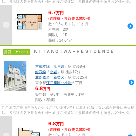
し、各沿線の各不動産会社様へ直接ご挨拶に行き最新の物件を頂きお客様へ提供
しております！最新の情報は...
6.7
万
円
(管理費・共益費 3,000円)
敷：0.5ヶ月｜礼：1ヶ月
所在階：2階
間取り：1R
面積：24.64㎡
ＫＩＴＡＫＯＩＷＡ－ＲＥＳＩＤＥＮＣＥ
賃貸｜アパート
京成本線
「
江戸川
」駅 徒歩8分
総武線
「
小岩
」駅 徒歩17分
北総鉄道
「
新柴又
」駅 徒歩25分
東京都
江戸川区
北小岩
５丁目
6.8
万円
築年数：築3年 ｜募集中：
1室
階数：3階建
ここまでご覧頂きありがとうございます♪当社は他社に負けない総合仲介店を目指
し、各沿線の各不動産会社様へ直接ご挨拶に行き最新の物件を頂きお客様へ提供
しております！最新の情報は...
6.8
万
円
(管理費・共益費 2,000円)
敷：0ヶ月｜礼：1ヶ月