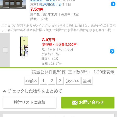
東京都
江戸川区
西小岩
３丁目
7.5
万円
築年数：築1年未満 ｜募集中：
1室
階数：3階建
ここまでご覧頂きありがとうございます♪当社は他社に負けない総合仲介店を目指
し、各沿線の各不動産会社様へ直接ご挨拶に行き最新の物件を頂きお客様へ提供
しております！最新の情報は...
7.5
万
円
(管理費・共益費 5,000円)
敷：1ヶ月｜礼：1ヶ月
所在階：1階
間取り：1K
面積：19.17㎡
該当公開件数
59
棟 空き数
86
件
1-20
棟表示
1
2
3
<<前へ
次へ>>
最初
チェックした物件をまとめて
検討リストに追加
お問い合わせ