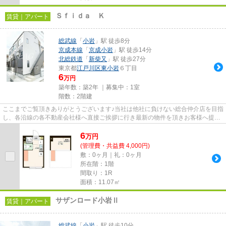
Ｓｆｉｄａ Ｋ
賃貸｜アパート
総武線
「
小岩
」駅 徒歩8分
京成本線
「
京成小岩
」駅 徒歩14分
北総鉄道
「
新柴又
」駅 徒歩27分
東京都
江戸川区
東小岩
６丁目
6
万円
築年数：築2年 ｜募集中：
1室
階数：2階建
ここまでご覧頂きありがとうございます♪当社は他社に負けない総合仲介店を目指
し、各沿線の各不動産会社様へ直接ご挨拶に行き最新の物件を頂きお客様へ提供
しております！最新の情報は...
6
万
円
(管理費・共益費 4,000円)
敷：0ヶ月｜礼：0ヶ月
所在階：1階
間取り：1R
面積：11.07㎡
サザンロード小岩Ⅱ
賃貸｜アパート
総武線
「
小岩
」駅 徒歩10分