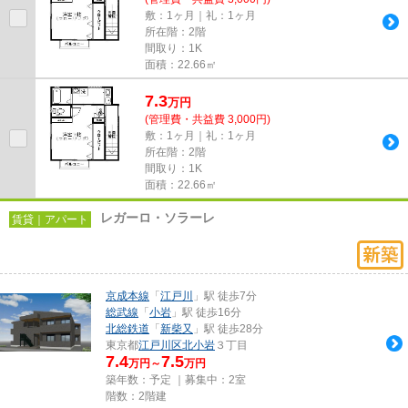
敷：1ヶ月｜礼：1ヶ月
所在階：2階
間取り：1K
面積：22.66㎡
7.3
万
円
(管理費・共益費 3,000円)
敷：1ヶ月｜礼：1ヶ月
所在階：2階
間取り：1K
面積：22.66㎡
レガーロ・ソラーレ
賃貸｜アパート
京成本線
「
江戸川
」駅 徒歩7分
総武線
「
小岩
」駅 徒歩16分
北総鉄道
「
新柴又
」駅 徒歩28分
東京都
江戸川区
北小岩
３丁目
7.4
7.5
万円～
万円
築年数：予定 ｜募集中：
2室
階数：2階建