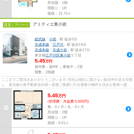
所在階：1階
間取り：1R
面積：15.73㎡
アミティエ東小岩
賃貸｜アパート
総武線
「
小岩
」駅 徒歩5分
京成本線
「
江戸川
」駅 徒歩14分
京成本線
「
京成小岩
」駅 徒歩17分
東京都
江戸川区
東小岩
５丁目
5.45
万円
築年数：築9年 ｜募集中：
2室
階数：2階建
ここまでご覧頂きありがとうございます♪当社は他社に負けない総合仲介店を目指
し、各沿線の各不動産会社様へ直接ご挨拶に行き最新の物件を頂きお客様へ提供
しております！最新の情報は...
5.45
万
円
(管理費・共益費 5,000円)
敷：0ヶ月｜礼：0ヶ月
所在階：2階
間取り：1R
面積：9.01㎡