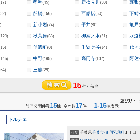
稲毛
新検見川
幕張
(17)
(45)
(58)
船橋
西船橋
下総
(32)
(156)
(60)
新小岩
平井
亀戸
)
(74)
(80)
秋葉原
御茶ノ水
水道
(120)
(63)
(31)
信濃町
千駄ケ谷
代々
(15)
(8)
(14)
中野
高円寺
阿佐
(145)
(165)
(137)
三鷹
(54)
(29)
15
件が該当
並び順：
15
17
1-15
該当公開件数
棟 空き数
件
棟表示
ドルチェ
千葉県
千葉市稲毛区
緑町
１丁目
住所