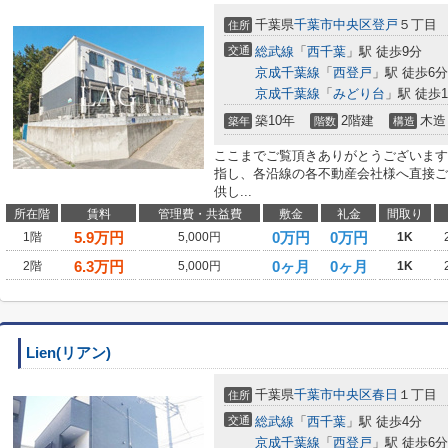
千葉県
千葉市中央区
登戸
５丁目
住所
交通
総武線
「
西千葉
」駅 徒歩9分
京成千葉線
「
西登戸
」駅 徒歩6分
京成千葉線
「
みどり台
」駅 徒歩1
築10年
2階建
木造
築年
階数
構造
ここまでご覧頂きありがとうございます
指し、各沿線の各不動産会社様へ直接ご
供し...
所在階
賃料
管理費・共益費
敷金
礼金
間取り
5.9
万円
0万円
0万円
1階
5,000円
1K
6.3
万円
0ヶ月
0ヶ月
2階
5,000円
1K
Lien(リアン)
千葉県
千葉市中央区
春日
１丁目
住所
交通
総武線
「
西千葉
」駅 徒歩4分
京成千葉線
「
西登戸
」駅 徒歩6分