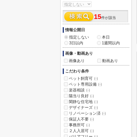
15
件が該当
情報公開日
指定しない
本日
3日以内
1週間以内
画像・動画あり
画像あり
動画あり
こだわり条件
ペット飼育可
(-)
ペット専用設備
(-)
楽器相談
(-)
陽当り良好
(-)
閑静な住宅地
(-)
デザイナーズ
(-)
リノベーション済
(-)
保証人不要
(-)
事務所可
(-)
２人入居可
(-)
バリアフリー
(-)