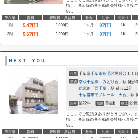
指し、各沿線の各不動産会社様へ直接ご
供し...
所在階
賃料
管理費・共益費
敷金
礼金
間取り
5.4
万円
0万円
1階
2,000円
1ヶ月
1K
2
5.6
万円
0万円
2階
2,000円
1ヶ月
1K
2
ＮＥＸＴ ＹＯＵ
千葉県
千葉市稲毛区
黒砂台
１丁
住所
交通
京成千葉線
「
みどり台
」駅 徒歩
総武線
「
西千葉
」駅 徒歩12分
千葉都市モノレール
「
天台
」駅 
築22年
3階建
鉄骨
築年
階数
構造
ここまでご覧頂きありがとうございます
指し、各沿線の各不動産会社様へ直接ご
供し...
所在階
賃料
管理費・共益費
敷金
礼金
間取り