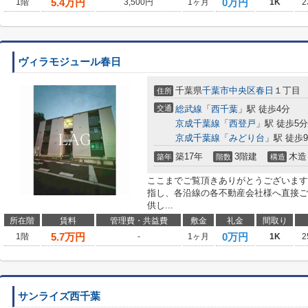
5.4
万円
0万円
1階
3,500円
1ヶ月
1K
2
ヴィラモジュール春日
千葉県
千葉市中央区
春日
１丁目
住所
交通
総武線
「
西千葉
」駅 徒歩4分
京成千葉線
「
西登戸
」駅 徒歩5分
京成千葉線
「
みどり台
」駅 徒歩
築17年
3階建
木造
築年
階数
構造
ここまでご覧頂きありがとうございます
指し、各沿線の各不動産会社様へ直接ご
供し...
所在階
賃料
管理費・共益費
敷金
礼金
間取り
5.7
万円
0万円
1階
-
1ヶ月
1K
2
サンライズ西千葉