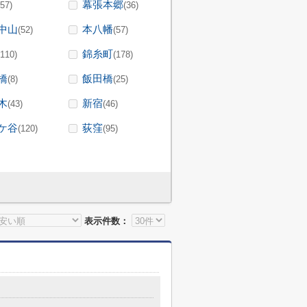
幕張本郷
(57)
(36)
中山
本八幡
(52)
(57)
錦糸町
(110)
(178)
橋
飯田橋
(8)
(25)
木
新宿
(43)
(46)
ケ谷
荻窪
(120)
(95)
表示件数：