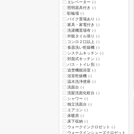
エレベーター
(-)
照明器具付き
(-)
駐輪場
(-)
バイク置場あり
(-)
家具・家電付き
(-)
洗濯機置場有
(-)
外観タイル張り
(-)
コンロ２口以上
(-)
食器洗い乾燥機
(-)
システムキッチン
(-)
対面式キッチン
(-)
バス・トイレ別
(-)
追焚機能浴室
(-)
浴室乾燥機
(-)
温水洗浄便座
(-)
洗面台
(-)
洗髪洗面化粧台
(-)
シャワー
(-)
独立洗面台
(-)
エアコン
(-)
床暖房
(-)
床下収納
(-)
ウォークインクロゼット
(-)
ウォークインシューズクロゼット