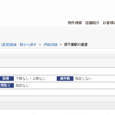
物件検索
店舗紹介
お客様
(賃貸)路線・駅から探す
>
JR総武線
>
西千葉駅の賃貸
面積
下限なし～上限なし
築年数
指定しない
間取り
指定なし