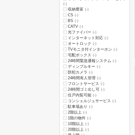
(-)
収納豊富
(-)
CS
(-)
BS
(-)
CATV
(-)
光ファイバー
(-)
インターネット対応
(-)
オートロック
(-)
TVモニタ付インターホン
(-)
宅配ボックス
(-)
24時間緊急通報システム
(-)
ディンプルキー
(-)
防犯カメラ
(-)
24時間有人管理
(-)
フロントサービス
(-)
24時間ゴミ出し可
(-)
住戸内覧可能
(-)
コンシェルジュサービス
(-)
駐車場あり
(-)
2階以上
(-)
1階の物件
(-)
10階以上
(-)
20階以上
(-)