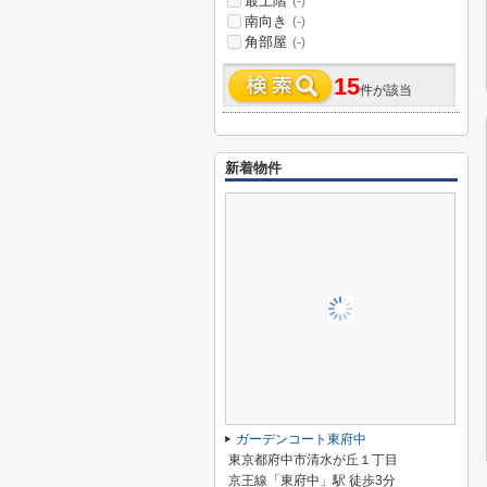
最上階
(-)
南向き
(-)
角部屋
(-)
15
件が該当
新着物件
ガーデンコート東府中
東京都府中市清水が丘１丁目
京王線「東府中」駅 徒歩3分