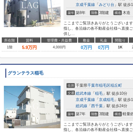
京成千葉線
「
みどり台
」駅 徒歩1
築8年
3階建
木造
築年
階数
構造
ここまでご覧頂きありがとうございます
指し、各沿線の各不動産会社様へ直接ご
供し...
所在階
賃料
管理費・共益費
敷金
礼金
間取り
5.9
万円
0万円
0万円
1階
4,000円
1K
グランテラス稲毛
千葉県
千葉市稲毛区
稲丘町
住所
交通
総武本線
「
稲毛
」駅 徒歩10分
京成千葉線
「
京成稲毛
」駅 徒歩1
総武線
「
西千葉
」駅 徒歩24分
築7年
3階建
軽量
築年
階数
構造
ここまでご覧頂きありがとうございます
指し、各沿線の各不動産会社様へ直接ご