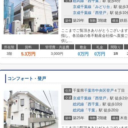
交通
総武線
「
西千葉
」駅 徒歩6分
京成千葉線
「
みどり台
」駅 徒歩
京成千葉線
「
西登戸
」駅 徒歩10
築29年
3階建
鉄筋
築年
階数
構造
ここまでご覧頂きありがとうございます
指し、各沿線の各不動産会社様へ直接ご
供し...
所在階
賃料
管理費・共益費
敷金
礼金
間取り
5.3
万円
0万円
0万円
3階
3,000円
1R
コンフォート・登戸
千葉県
千葉市中央区
登戸
４丁目
住所
交通
京成千葉線
「
西登戸
」駅 徒歩2分
総武線
「
西千葉
」駅 徒歩10分
総武線
「
千葉
」駅 徒歩20分
築25年
2階建
木造
築年
階数
構造
ここまでご覧頂きありがとうございます