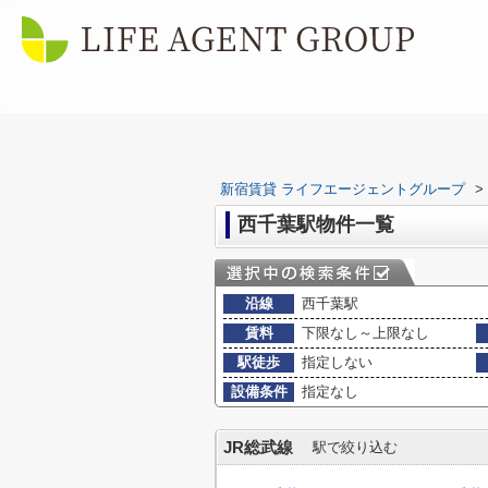
新宿賃貸 ライフエージェントグループ
>
西千葉駅物件一覧
沿線
西千葉駅
賃料
下限なし～上限なし
駅徒歩
指定しない
設備条件
指定なし
JR総武線
駅で絞り込む