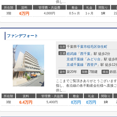
供し...
所在階
賃料
管理費・共益費
敷金
礼金
間取り
6
万円
3階
4,000円
0.5ヶ月
1ヶ月
1R
2
ファンデフォート
千葉県
千葉市稲毛区
弥生町
住所
交通
総武線
「
西千葉
」駅 徒歩2分
京成千葉線
「
みどり台
」駅 徒歩
京成千葉線
「
西登戸
」駅 徒歩12
築20年
7階建
鉄筋
築年
階数
構造
ここまでご覧頂きありがとうございます
指し、各沿線の各不動産会社様へ直接ご
供し...
所在階
賃料
管理費・共益費
敷金
礼金
間取り
6.4
万円
0万円
0万円
3階
5,400円
1R