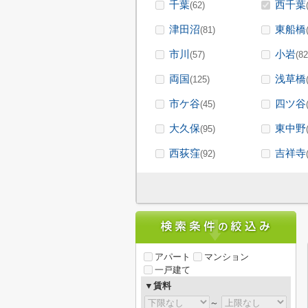
千葉
西千葉
(62)
津田沼
東船橋
(81)
市川
小岩
(57)
(82
両国
浅草橋
(125)
市ケ谷
四ツ谷
(45)
大久保
東中野
(95)
西荻窪
吉祥寺
(92)
アパート
マンション
一戸建て
▼賃料
～