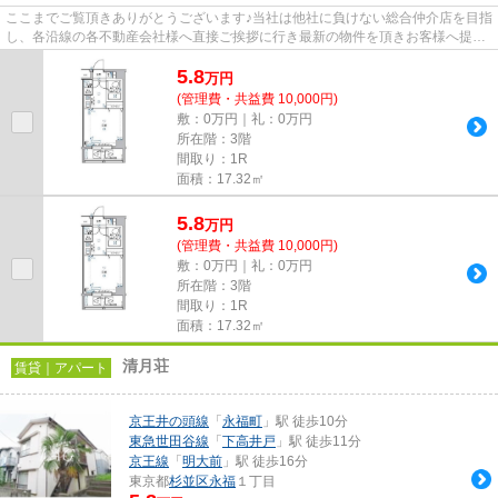
ここまでご覧頂きありがとうございます♪当社は他社に負けない総合仲介店を目指
し、各沿線の各不動産会社様へ直接ご挨拶に行き最新の物件を頂きお客様へ提供
しております！最新の情報は...
5.8
万
円
(管理費・共益費 10,000円)
敷：0万円｜礼：0万円
所在階：3階
間取り：1R
面積：17.32㎡
5.8
万
円
(管理費・共益費 10,000円)
敷：0万円｜礼：0万円
所在階：3階
間取り：1R
面積：17.32㎡
清月荘
賃貸｜アパート
京王井の頭線
「
永福町
」駅 徒歩10分
東急世田谷線
「
下高井戸
」駅 徒歩11分
京王線
「
明大前
」駅 徒歩16分
東京都
杉並区
永福
１丁目