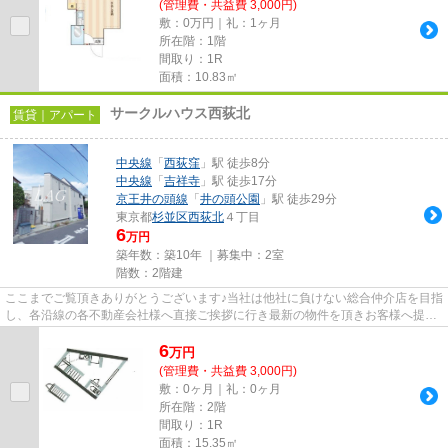
(管理費・共益費 3,000円)
敷：0万円｜礼：1ヶ月
所在階：1階
間取り：1R
面積：10.83㎡
サークルハウス西荻北
賃貸｜アパート
中央線
「
西荻窪
」駅 徒歩8分
中央線
「
吉祥寺
」駅 徒歩17分
京王井の頭線
「
井の頭公園
」駅 徒歩29分
東京都
杉並区
西荻北
４丁目
6
万円
築年数：築10年 ｜募集中：
2室
階数：2階建
ここまでご覧頂きありがとうございます♪当社は他社に負けない総合仲介店を目指
し、各沿線の各不動産会社様へ直接ご挨拶に行き最新の物件を頂きお客様へ提供
しております！最新の情報は...
6
万
円
(管理費・共益費 3,000円)
敷：0ヶ月｜礼：0ヶ月
所在階：2階
間取り：1R
面積：15.35㎡