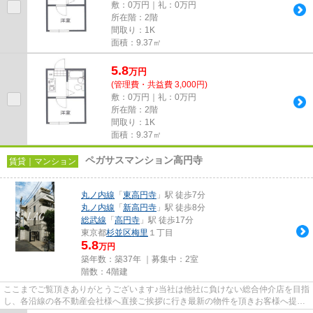
敷：0万円｜礼：0万円
所在階：2階
間取り：1K
面積：9.37㎡
5.8
万
円
(管理費・共益費 3,000円)
敷：0万円｜礼：0万円
所在階：2階
間取り：1K
面積：9.37㎡
ペガサスマンション高円寺
賃貸｜マンション
丸ノ内線
「
東高円寺
」駅 徒歩7分
丸ノ内線
「
新高円寺
」駅 徒歩8分
総武線
「
高円寺
」駅 徒歩17分
東京都
杉並区
梅里
１丁目
5.8
万円
築年数：築37年 ｜募集中：
2室
階数：4階建
ここまでご覧頂きありがとうございます♪当社は他社に負けない総合仲介店を目指
し、各沿線の各不動産会社様へ直接ご挨拶に行き最新の物件を頂きお客様へ提供
しております！最新の情報は...