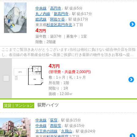
中央線
「
高円寺
」駅 徒歩5分
丸ノ内線
「
新高円寺
」駅 徒歩17分
総武線
「
阿佐ケ谷
」駅 徒歩17分
東京都
杉並区
高円寺北
３丁目
4
万円
築年数：築37年 ｜募集中：
1室
階数：2階建
ここまでご覧頂きありがとうございます♪当社は他社に負けない総合仲介店を目指
し、各沿線の各不動産会社様へ直接ご挨拶に行き最新の物件を頂きお客様へ提供
しております！最新の情報は...
4
万
円
(管理費・共益費 2,000円)
敷：1ヶ月｜礼：1ヶ月
所在階：1階
間取り：1R
面積：12.00㎡
荻野ハイツ
賃貸｜マンション
中央線
「
荻窪
」駅 徒歩15分
中央線
「
西荻窪
」駅 徒歩15分
京王井の頭線
「
久我山
」駅 徒歩24分
東京都
杉並区
南荻窪
２丁目