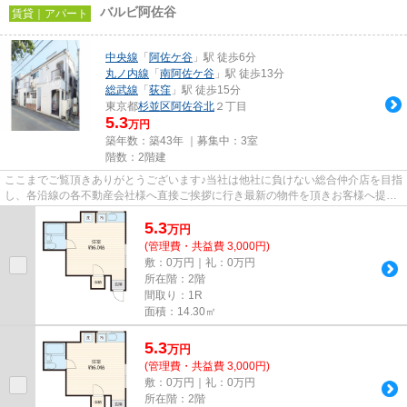
バルビ阿佐谷
賃貸｜アパート
中央線
「
阿佐ケ谷
」駅 徒歩6分
丸ノ内線
「
南阿佐ケ谷
」駅 徒歩13分
総武線
「
荻窪
」駅 徒歩15分
東京都
杉並区
阿佐谷北
２丁目
5.3
万円
築年数：築43年 ｜募集中：
3室
階数：2階建
ここまでご覧頂きありがとうございます♪当社は他社に負けない総合仲介店を目指
し、各沿線の各不動産会社様へ直接ご挨拶に行き最新の物件を頂きお客様へ提供
しております！最新の情報は...
5.3
万
円
(管理費・共益費 3,000円)
敷：0万円｜礼：0万円
所在階：2階
間取り：1R
面積：14.30㎡
5.3
万
円
(管理費・共益費 3,000円)
敷：0万円｜礼：0万円
所在階：2階