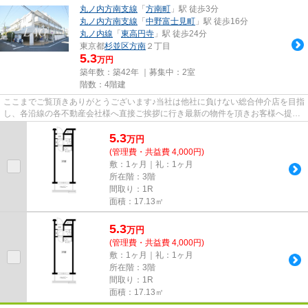
丸ノ内方南支線
「
方南町
」駅 徒歩3分
丸ノ内方南支線
「
中野富士見町
」駅 徒歩16分
丸ノ内線
「
東高円寺
」駅 徒歩24分
東京都
杉並区
方南
２丁目
5.3
万円
築年数：築42年 ｜募集中：
2室
階数：4階建
ここまでご覧頂きありがとうございます♪当社は他社に負けない総合仲介店を目指
し、各沿線の各不動産会社様へ直接ご挨拶に行き最新の物件を頂きお客様へ提供
しております！最新の情報は...
5.3
万
円
(管理費・共益費 4,000円)
敷：1ヶ月｜礼：1ヶ月
所在階：3階
間取り：1R
面積：17.13㎡
5.3
万
円
(管理費・共益費 4,000円)
敷：1ヶ月｜礼：1ヶ月
所在階：3階
間取り：1R
面積：17.13㎡