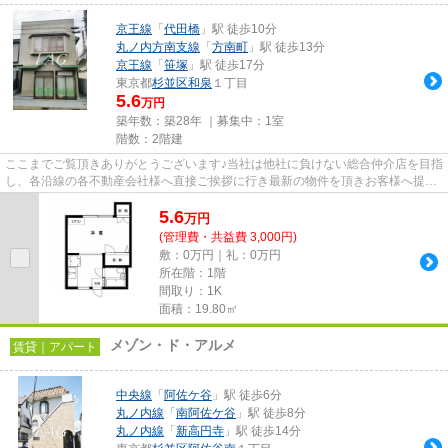
京王線
「
代田橋
」駅 徒歩10分
丸ノ内方南支線
「
方南町
」駅 徒歩13分
京王線
「
笹塚
」駅 徒歩17分
東京都
杉並区
和泉
１丁目
5.6
万円
築年数：築28年 ｜募集中：
1室
階数：2階建
ここまでご覧頂きありがとうございます♪当社は他社に負けない総合仲介店を目指
し、各沿線の各不動産会社様へ直接ご挨拶に行き最新の物件を頂きお客様へ提供
しております！最新の情報は...
5.6
万
円
(管理費・共益費 3,000円)
敷：0万円｜礼：0万円
所在階：1階
間取り：1K
面積：19.80㎡
メゾン・ド・アルメ
賃貸｜アパート
中央線
「
阿佐ケ谷
」駅 徒歩6分
丸ノ内線
「
南阿佐ケ谷
」駅 徒歩8分
丸ノ内線
「
新高円寺
」駅 徒歩14分