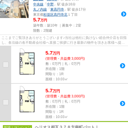
中央線
「
中野
」駅 徒歩16分
丸ノ内線
「
東高円寺
」駅 徒歩17分
東京都
杉並区
高円寺北
１丁目
5.7
万円
築年数：築10年 ｜募集中：
2室
階数：2階建
ここまでご覧頂きありがとうございます♪当社は他社に負けない総合仲介店を目指
し、各沿線の各不動産会社様へ直接ご挨拶に行き最新の物件を頂きお客様へ提供
しております！最新の情報は...
5.7
万
円
(管理費・共益費 3,000円)
敷：0万円｜礼：0万円
所在階：1階
間取り：1R
面積：10.03㎡
5.7
万
円
(管理費・共益費 3,000円)
敷：0万円｜礼：0万円
所在階：1階
間取り：1R
面積：10.03㎡
ヘリオス相互３７８方南町パートⅠ
賃貸｜マンション