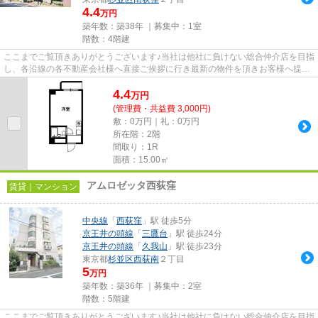
4.4
万円
築年数：築38年 ｜募集中：
1室
階数：4階建
ここまでご覧頂きありがとうございます♪当社は他社に負けない総合仲介店を目指
し、各沿線の各不動産会社様へ直接ご挨拶に行き最新の物件を頂きお客様へ提供
しております！最新の情報は...
4.4
万
円
(管理費・共益費 3,000円)
敷：0万円｜礼：0万円
所在階：2階
間取り：1R
面積：15.00㎡
アムロゼッタ西荻窪
賃貸｜マンション
中央線
「
西荻窪
」駅 徒歩5分
京王井の頭線
「
三鷹台
」駅 徒歩24分
京王井の頭線
「
久我山
」駅 徒歩23分
東京都
杉並区
西荻南
２丁目
5
万円
築年数：築36年 ｜募集中：
2室
階数：5階建
ここまでご覧頂きありがとうございます♪当社は他社に負けない総合仲介店を目指