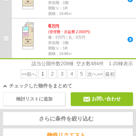
所在階：1階
間取り：1R
面積：19.86㎡
6
万
円
(管理費・共益費 2,000円)
敷：0万円｜礼：0万円
所在階：1階
間取り：1R
面積：19.86㎡
該当公開件数
208
棟 空き数
484
件
1-20
棟表示
1
2
3
4
5
<<前へ
次へ>>
最初
チェックした物件をまとめて
検討リストに追加
お問い合わせ
さらに条件を絞り込む
物件リクエスト