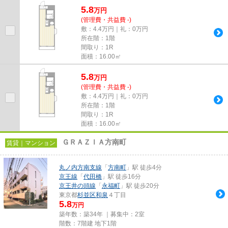
5.8
万
円
(管理費・共益費 -)
敷：4.4万円｜礼：0万円
所在階：1階
間取り：1R
面積：16.00㎡
5.8
万
円
(管理費・共益費 -)
敷：4.4万円｜礼：0万円
所在階：1階
間取り：1R
面積：16.00㎡
ＧＲＡＺＩＡ方南町
賃貸｜マンション
丸ノ内方南支線
「
方南町
」駅 徒歩4分
京王線
「
代田橋
」駅 徒歩16分
京王井の頭線
「
永福町
」駅 徒歩20分
東京都
杉並区
和泉
４丁目
5.8
万円
築年数：築34年 ｜募集中：
2室
階数：7階建 地下1階