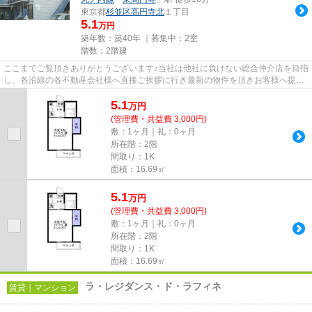
東京都
杉並区
高円寺北
１丁目
5.1
万円
築年数：築40年 ｜募集中：
2室
階数：2階建
ここまでご覧頂きありがとうございます♪当社は他社に負けない総合仲介店を目指
し、各沿線の各不動産会社様へ直接ご挨拶に行き最新の物件を頂きお客様へ提供
しております！最新の情報は...
5.1
万
円
(管理費・共益費 3,000円)
敷：1ヶ月｜礼：0ヶ月
所在階：2階
間取り：1K
面積：16.69㎡
5.1
万
円
(管理費・共益費 3,000円)
敷：1ヶ月｜礼：0ヶ月
所在階：2階
間取り：1K
面積：16.69㎡
ラ・レジダンス・ド・ラフィネ
賃貸｜マンション