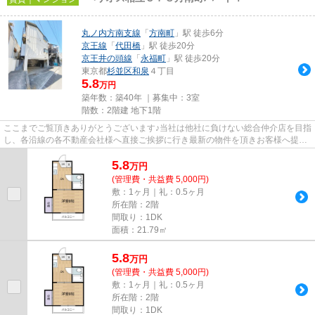
丸ノ内方南支線
「
方南町
」駅 徒歩6分
京王線
「
代田橋
」駅 徒歩20分
京王井の頭線
「
永福町
」駅 徒歩20分
東京都
杉並区
和泉
４丁目
5.8
万円
築年数：築40年 ｜募集中：
3室
階数：2階建 地下1階
ここまでご覧頂きありがとうございます♪当社は他社に負けない総合仲介店を目指
し、各沿線の各不動産会社様へ直接ご挨拶に行き最新の物件を頂きお客様へ提供
しております！最新の情報は...
5.8
万
円
(管理費・共益費 5,000円)
敷：1ヶ月｜礼：0.5ヶ月
所在階：2階
間取り：1DK
面積：21.79㎡
5.8
万
円
(管理費・共益費 5,000円)
敷：1ヶ月｜礼：0.5ヶ月
所在階：2階
間取り：1DK