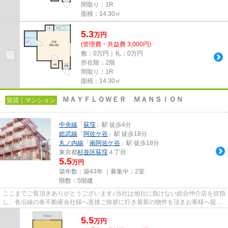
間取り：1R
面積：14.30㎡
5.3
万
円
(管理費・共益費 3,000円)
敷：0万円｜礼：0万円
所在階：2階
間取り：1R
面積：14.30㎡
ＭＡＹＦＬＯＷＥＲ ＭＡＮＳＩＯＮ
賃貸｜マンション
中央線
「
荻窪
」駅 徒歩4分
総武線
「
阿佐ケ谷
」駅 徒歩18分
丸ノ内線
「
南阿佐ケ谷
」駅 徒歩18分
東京都
杉並区
荻窪
４丁目
5.5
万円
築年数：築43年 ｜募集中：
2室
階数：5階建
ここまでご覧頂きありがとうございます♪当社は他社に負けない総合仲介店を目指
し、各沿線の各不動産会社様へ直接ご挨拶に行き最新の物件を頂きお客様へ提供
しております！最新の情報は...
5.5
万
円