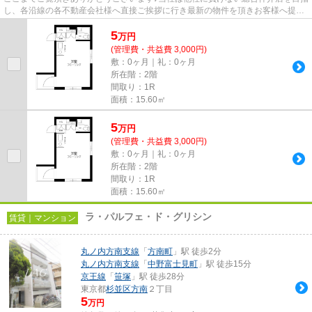
し、各沿線の各不動産会社様へ直接ご挨拶に行き最新の物件を頂きお客様へ提供
しております！最新の情報は...
5
万
円
(管理費・共益費 3,000円)
敷：0ヶ月｜礼：0ヶ月
所在階：2階
間取り：1R
面積：15.60㎡
5
万
円
(管理費・共益費 3,000円)
敷：0ヶ月｜礼：0ヶ月
所在階：2階
間取り：1R
面積：15.60㎡
ラ・パルフェ・ド・グリシン
賃貸｜マンション
丸ノ内方南支線
「
方南町
」駅 徒歩2分
丸ノ内方南支線
「
中野富士見町
」駅 徒歩15分
京王線
「
笹塚
」駅 徒歩28分
東京都
杉並区
方南
２丁目
5
万円