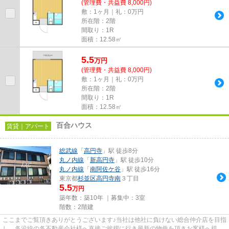
(管理費・共益費 8,000円)
敷：1ヶ月｜礼：0万円
所在階：2階
間取り：1R
面積：12.58㎡
5.5
万
円
(管理費・共益費 8,000円)
敷：1ヶ月｜礼：0万円
所在階：2階
間取り：1R
面積：12.58㎡
百合ハウス
賃貸｜アパート
総武線
「
高円寺
」駅 徒歩8分
丸ノ内線
「
新高円寺
」駅 徒歩10分
丸ノ内線
「
南阿佐ケ谷
」駅 徒歩16分
東京都
杉並区
高円寺南
３丁目
5.5
万円
築年数：築10年 ｜募集中：
3室
階数：2階建
ここまでご覧頂きありがとうございます♪当社は他社に負けない総合仲介店を目指
し、各沿線の各不動産会社様へ直接ご挨拶に行き最新の物件を頂きお客様へ提供