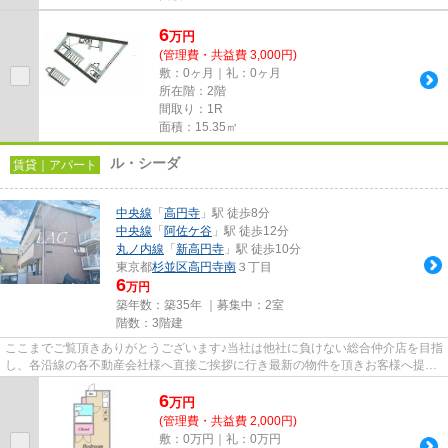
6
万
円
(管理費・共益費 3,000円)
敷：0ヶ月｜礼：0ヶ月
所在階：2階
間取り：1R
面積：15.35㎡
ル・シーダ
賃貸｜アパート
中央線
「
高円寺
」駅 徒歩8分
中央線
「
阿佐ケ谷
」駅 徒歩12分
丸ノ内線
「
新高円寺
」駅 徒歩10分
東京都
杉並区
高円寺南
３丁目
6
万円
築年数：築35年 ｜募集中：
2室
階数：3階建
ここまでご覧頂きありがとうございます♪当社は他社に負けない総合仲介店を目指
し、各沿線の各不動産会社様へ直接ご挨拶に行き最新の物件を頂きお客様へ提供
しております！最新の情報は...
6
万
円
(管理費・共益費 2,000円)
敷：0万円｜礼：0万円