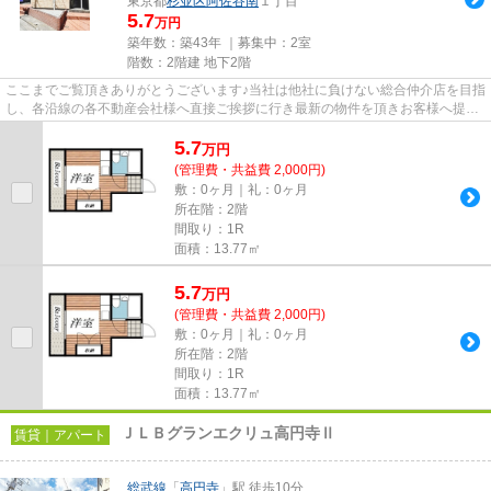
東京都
杉並区
阿佐谷南
１丁目
5.7
万円
築年数：築43年 ｜募集中：
2室
階数：2階建 地下2階
ここまでご覧頂きありがとうございます♪当社は他社に負けない総合仲介店を目指
し、各沿線の各不動産会社様へ直接ご挨拶に行き最新の物件を頂きお客様へ提供
しております！最新の情報は...
5.7
万
円
(管理費・共益費 2,000円)
敷：0ヶ月｜礼：0ヶ月
所在階：2階
間取り：1R
面積：13.77㎡
5.7
万
円
(管理費・共益費 2,000円)
敷：0ヶ月｜礼：0ヶ月
所在階：2階
間取り：1R
面積：13.77㎡
ＪＬＢグランエクリュ高円寺Ⅱ
賃貸｜アパート
総武線
「
高円寺
」駅 徒歩10分