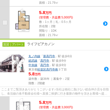
面積：21.79㎡
5.8
万
円
(管理費・共益費 5,000円)
敷：1ヶ月｜礼：0.5ヶ月
所在階：2階
間取り：1DK
面積：21.79㎡
ライフピアカノン
賃貸｜アパート
丸ノ内線
「
新高円寺
」駅 徒歩6分
総武線
「
高円寺
」駅 徒歩9分
中央線
「
高円寺
」駅 徒歩9分
東京都
杉並区
高円寺南
３丁目
5.8
万円
築年数：築36年 ｜募集中：
2室
階数：2階建
ここまでご覧頂きありがとうございます♪当社は他社に負けない総合仲介店を目指
し、各沿線の各不動産会社様へ直接ご挨拶に行き最新の物件を頂きお客様へ提供
しております！最新の情報は...
5.8
万
円
(管理費・共益費 3,000円)