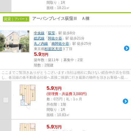
間取り：1R
面積：18.21㎡
アーバンプレイス荻窪Ⅲ Ａ棟
賃貸｜アパート
中央線
「
荻窪
」駅 徒歩8分
総武線
「
阿佐ケ谷
」駅 徒歩21分
丸ノ内線
「
南阿佐ケ谷
」駅 徒歩25分
東京都
杉並区
天沼
３丁目
5.9
万円
築年数：築11年 ｜募集中：
2室
階数：2階建
ここまでご覧頂きありがとうございます♪当社は他社に負けない総合仲介店を目指
し、各沿線の各不動産会社様へ直接ご挨拶に行き最新の物件を頂きお客様へ提供
しております！最新の情報は...
5.9
万
円
(管理費・共益費 3,000円)
敷：0万円｜礼：1ヶ月
所在階：1階
間取り：1R
面積：10.83㎡
5.9
万
円