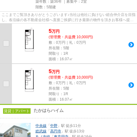
築年数：築36年 ｜募集中：
2室
階数：5階建
ここまでご覧頂きありがとうございます♪当社は他社に負けない総合仲介店を目指
し、各沿線の各不動産会社様へ直接ご挨拶に行き最新の物件を頂きお客様へ提供
しております！最新の情報は...
5
万
円
(管理費・共益費 10,000円)
敷：0万円｜礼：0万円
所在階：5階
間取り：1R
面積：16.07㎡
5
万
円
(管理費・共益費 10,000円)
敷：0万円｜礼：0万円
所在階：5階
間取り：1R
面積：16.07㎡
たかはらハイム
賃貸｜アパート
中央線
「
中野
」駅 徒歩11分
総武線
「
高円寺
」駅 徒歩13分
丸ノ内線
「
東高円寺
」駅 徒歩16分