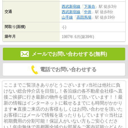
西武新宿線
「
下落合
」駅 徒歩3分
交通
西武新宿線
「
中井
」駅 徒歩8分
山手線
「
高田馬場
」駅 徒歩19分
間取り(面積)
-(-)
築年月
1987年 6月(築39年)
メールでお問い合わせする(無料)
電話でお問い合わせする
ここまでご覧頂きありがとうございます♪当社は他社に負
けない総合仲介店を目指し！各沿線の各不動産会社様へ直
接ご挨拶に行き最新の物件を提供して頂いています！！最
新の情報はインターネットに載せるまでにも時間がかかり
ます★直接ご来店のお客様もしくはお問い合わせを頂いた
お客様にはメールで情報を送ったりもしています☆当社は
初期費用の分割可能！保証人がいない方もご安心くださ
い！年中無休で首都圏全域のお部屋をご案内可能☆どんな