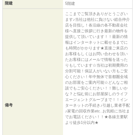
階建
5階建
ここまでご覧頂きありがとうござい
ます♪当社は他社に負けない総合仲介
店を目指し！各沿線の各不動産会社
様へ直接ご挨拶に行き最新の物件を
提供して頂いています！！最新の情
報はインターネットに載せるまでに
も時間がかかります★直接ご来店の
お客様もしくはお問い合わせを頂い
たお客様にはメールで情報を送った
りもしています☆当社は初期費用の
分割可能！保証人がいない方もご安
心ください！年中無休で首都圏全域
のお部屋をご案内可能☆どんなご相
談でもご安心ください！！難しいか
な？と悩む前にお部屋探しのライフ
エージェントグループまで！！イン
備考
ターネットの手続き♪引越し業者手配
♪家電の回収作業etc..お気軽に当社ま
でお電話ください！！★各線主要駅
より徒歩1分以内★