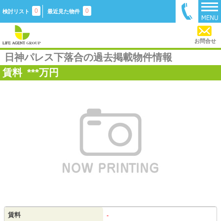
0
0
検討リスト
最近見た物件
お問合せ
日神パレス下落合の過去掲載物件情報
賃料
***
万円
賃料
-