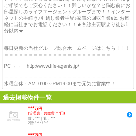
ご相談でもご安心ください！！難しいかな？と悩む前にお
部屋探しのライフエージェントグループまで！！インター
ネットの手続き♪引越し業者手配♪家電の回収作業etc..お気
軽に当社までお電話ください！！★各線主要駅より徒歩1
分以内★
毎日更新の当社グループ総合ホームページはこちら！！！
＝＝＝＝＝＝＝＝＝＝＝＝＝＝＝＝＝＝＝＝＝＝
PC→→→ http://www.life-agents.jp/
＝＝＝＝＝＝＝＝＝＝＝＝＝＝＝＝＝＝＝＝＝＝
水曜定休：AM10:00～PM19:00まで元気に営業中！
過去掲載物件一覧
***
万円
(管理費・共益費 ***円)
敷：***｜礼：***
2階 / *** / ***
***
万円