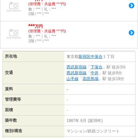
(管理費・共益費 ***円)
敷：***｜礼：***
2階 / *** / ***
***
万円
(管理費・共益費 ***円)
敷：***｜礼：***
2階 / *** / ***
所在地
東京都
新宿区
中落合
１丁目
西武新宿線
「
下落合
」駅 徒歩3分
交通
西武新宿線
「
中井
」駅 徒歩8分
山手線
「
高田馬場
」駅 徒歩19分
賃料
-
管理費等
-
面積
-
築年数
1987年 6月 (築39年)
種別/構造
マンション/鉄筋コンクリート