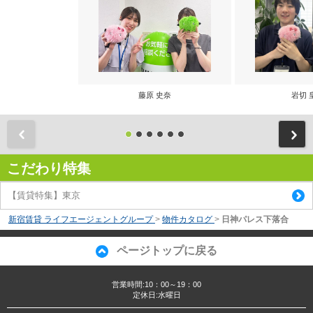
藤原 史奈
岩切 
前
こだわり特集
【賃貸特集】東京
新宿賃貸 ライフエージェントグループ
>
物件カタログ
>
日神パレス下落合
ページトップに戻る
営業時間:10：00～19：00
定休日:水曜日