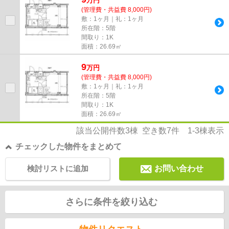
万
円
(管理費・共益費 8,000円)
敷：1ヶ月｜礼：1ヶ月
所在階：5階
間取り：1K
面積：26.69㎡
9
万
円
(管理費・共益費 8,000円)
敷：1ヶ月｜礼：1ヶ月
所在階：5階
間取り：1K
面積：26.69㎡
該当公開件数
3
棟 空き数
7
件
1-3
棟表示
チェックした物件をまとめて
検討リストに追加
お問い合わせ
さらに条件を絞り込む