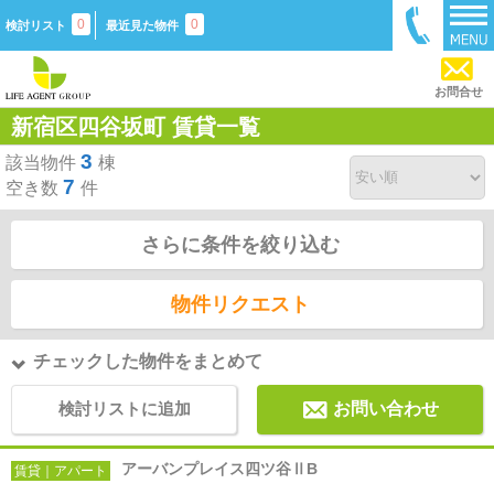
0
0
検討リスト
最近見た物件
お問合せ
新宿区四谷坂町 賃貸一覧
3
該当物件
棟
7
空き数
件
さらに条件を絞り込む
物件リクエスト
チェックした物件をまとめて
検討リストに追加
お問い合わせ
アーバンプレイス四ツ谷ⅡB
賃貸｜アパート