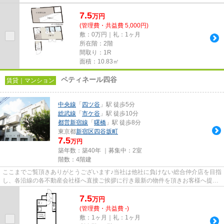
7.5
万
円
(管理費・共益費 5,000円)
敷：0万円｜礼：1ヶ月
所在階：2階
間取り：1R
面積：10.83㎡
ペティネール四谷
賃貸｜マンション
中央線
「
四ツ谷
」駅 徒歩5分
総武線
「
市ケ谷
」駅 徒歩10分
都営新宿線
「
曙橋
」駅 徒歩8分
東京都
新宿区
四谷坂町
7.5
万円
築年数：築40年 ｜募集中：
2室
階数：4階建
ここまでご覧頂きありがとうございます♪当社は他社に負けない総合仲介店を目指
し、各沿線の各不動産会社様へ直接ご挨拶に行き最新の物件を頂きお客様へ提供
しております！最新の情報は...
7.5
万
円
(管理費・共益費 -)
敷：1ヶ月｜礼：1ヶ月