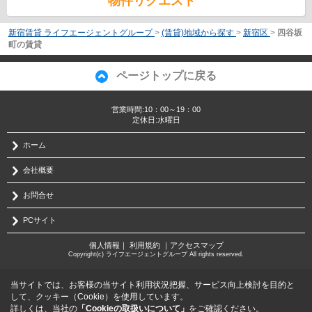
物件リクエスト
新宿賃貸 ライフエージェントグループ
>
(賃貸)地域から探す
>
新宿区
>
四谷坂
町の賃貸
ページトップに戻る
営業時間:10：00～19：00
定休日:水曜日
ホーム
会社概要
お問合せ
PCサイト
個人情報
｜
利用規約
｜
アクセスマップ
Copyright(c) ライフエージェントグループ All rights reserved.
当サイトでは、お客様の当サイト利用状況把握、サービス向上検討を目的と
して、クッキー（Cookie）を使用しています。
詳しくは、当社の
「Cookieの取扱いについて」
をご確認ください。