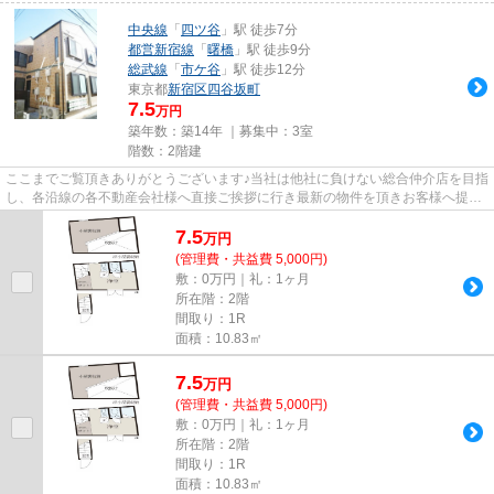
中央線
「
四ツ谷
」駅 徒歩7分
都営新宿線
「
曙橋
」駅 徒歩9分
総武線
「
市ケ谷
」駅 徒歩12分
東京都
新宿区
四谷坂町
7.5
万円
築年数：築14年 ｜募集中：
3室
階数：2階建
ここまでご覧頂きありがとうございます♪当社は他社に負けない総合仲介店を目指
し、各沿線の各不動産会社様へ直接ご挨拶に行き最新の物件を頂きお客様へ提供
しております！最新の情報は...
7.5
万
円
(管理費・共益費 5,000円)
敷：0万円｜礼：1ヶ月
所在階：2階
間取り：1R
面積：10.83㎡
7.5
万
円
(管理費・共益費 5,000円)
敷：0万円｜礼：1ヶ月
所在階：2階
間取り：1R
面積：10.83㎡