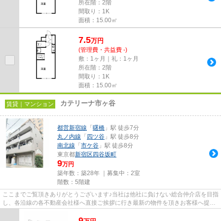
所在階：2階
間取り：1K
面積：15.00㎡
7.5
万
円
(管理費・共益費 -)
敷：1ヶ月｜礼：1ヶ月
所在階：2階
間取り：1K
面積：15.00㎡
カテリーナ市ヶ谷
賃貸｜マンション
都営新宿線
「
曙橋
」駅 徒歩7分
丸ノ内線
「
四ツ谷
」駅 徒歩8分
南北線
「
市ケ谷
」駅 徒歩8分
東京都
新宿区
四谷坂町
9
万円
築年数：築28年 ｜募集中：
2室
階数：5階建
ここまでご覧頂きありがとうございます♪当社は他社に負けない総合仲介店を目指
し、各沿線の各不動産会社様へ直接ご挨拶に行き最新の物件を頂きお客様へ提供
しております！最新の情報は...
9