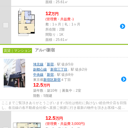
面積：25.61㎡
12
万
円
(管理費・共益費 -)
敷：1ヶ月｜礼：1ヶ月
所在階：2階
間取り：1K
面積：25.61㎡
アルバ新宿
賃貸｜マンション
埼京線
「
新宿
」駅 徒歩5分
副都心線
「
新宿三丁目
」駅 徒歩2分
中央線
「
新宿
」駅 徒歩8分
東京都
新宿区
新宿
４丁目
12.5
万円
築年数：築10年 ｜募集中：
2室
階数：5階建
ここまでご覧頂きありがとうございます♪当社は他社に負けない総合仲介店を目指
し、各沿線の各不動産会社様へ直接ご挨拶に行き最新の物件を頂きお客様へ提供
しております！最新の情報は...
12.5
万
円
(管理費・共益費 3,000円)