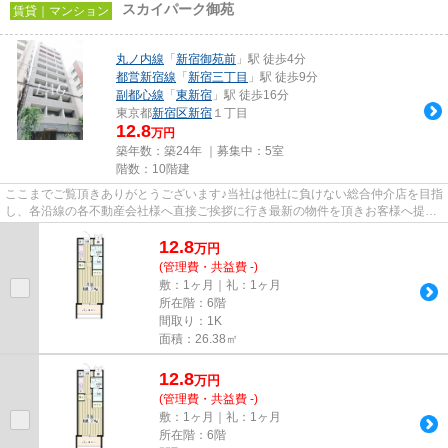
スカイパーク御苑
賃貸｜マンション
丸ノ内線
「
新宿御苑前
」駅 徒歩4分
都営新宿線
「
新宿三丁目
」駅 徒歩9分
副都心線
「
東新宿
」駅 徒歩16分
東京都
新宿区
新宿
１丁目
12.8
万円
築年数：築24年 ｜募集中：
5室
階数：10階建
ここまでご覧頂きありがとうございます♪当社は他社に負けない総合仲介店を目指
し、各沿線の各不動産会社様へ直接ご挨拶に行き最新の物件を頂きお客様へ提供
しております！最新の情報は...
12.8
万
円
(管理費・共益費 -)
敷：1ヶ月｜礼：1ヶ月
所在階：6階
間取り：1K
面積：26.38㎡
12.8
万
円
(管理費・共益費 -)
敷：1ヶ月｜礼：1ヶ月
所在階：6階