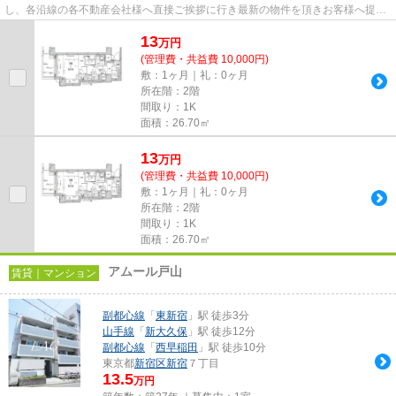
し、各沿線の各不動産会社様へ直接ご挨拶に行き最新の物件を頂きお客様へ提供
しております！最新の情報は...
13
万
円
(管理費・共益費 10,000円)
敷：1ヶ月｜礼：0ヶ月
所在階：2階
間取り：1K
面積：26.70㎡
13
万
円
(管理費・共益費 10,000円)
敷：1ヶ月｜礼：0ヶ月
所在階：2階
間取り：1K
面積：26.70㎡
アムール戸山
賃貸｜マンション
副都心線
「
東新宿
」駅 徒歩3分
山手線
「
新大久保
」駅 徒歩12分
副都心線
「
西早稲田
」駅 徒歩10分
東京都
新宿区
新宿
７丁目
13.5
万円