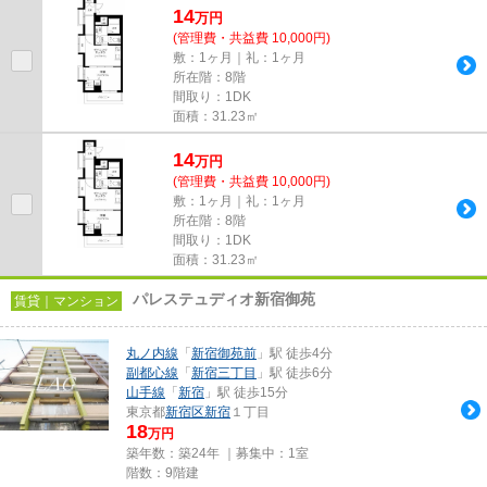
14
万
円
(管理費・共益費 10,000円)
敷：1ヶ月｜礼：1ヶ月
所在階：8階
間取り：1DK
面積：31.23㎡
14
万
円
(管理費・共益費 10,000円)
敷：1ヶ月｜礼：1ヶ月
所在階：8階
間取り：1DK
面積：31.23㎡
パレステュディオ新宿御苑
賃貸｜マンション
丸ノ内線
「
新宿御苑前
」駅 徒歩4分
副都心線
「
新宿三丁目
」駅 徒歩6分
山手線
「
新宿
」駅 徒歩15分
東京都
新宿区
新宿
１丁目
18
万円
築年数：築24年 ｜募集中：
1室
階数：9階建