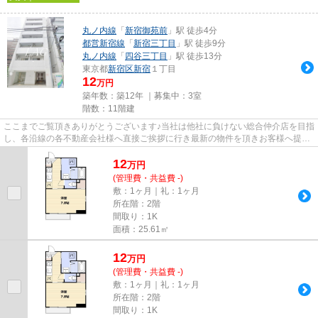
丸ノ内線
「
新宿御苑前
」駅 徒歩4分
都営新宿線
「
新宿三丁目
」駅 徒歩9分
丸ノ内線
「
四谷三丁目
」駅 徒歩13分
東京都
新宿区
新宿
１丁目
12
万円
築年数：築12年 ｜募集中：
3室
階数：11階建
ここまでご覧頂きありがとうございます♪当社は他社に負けない総合仲介店を目指
し、各沿線の各不動産会社様へ直接ご挨拶に行き最新の物件を頂きお客様へ提供
しております！最新の情報は...
12
万
円
(管理費・共益費 -)
敷：1ヶ月｜礼：1ヶ月
所在階：2階
間取り：1K
面積：25.61㎡
12
万
円
(管理費・共益費 -)
敷：1ヶ月｜礼：1ヶ月
所在階：2階
間取り：1K