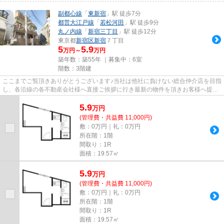
副都心線
「
東新宿
」駅 徒歩7分
都営大江戸線
「
若松河田
」駅 徒歩9分
丸ノ内線
「
新宿三丁目
」駅 徒歩12分
東京都
新宿区
新宿
７丁目
5
5.9
万円～
万円
築年数：築55年 ｜募集中：
6室
階数：3階建
ここまでご覧頂きありがとうございます♪当社は他社に負けない総合仲介店を目指
し、各沿線の各不動産会社様へ直接ご挨拶に行き最新の物件を頂きお客様へ提供
しております！最新の情報は...
5.9
万
円
(管理費・共益費 11,000円)
敷：0万円｜礼：0万円
所在階：1階
間取り：1R
面積：19.57㎡
5.9
万
円
(管理費・共益費 11,000円)
敷：0万円｜礼：0万円
所在階：1階
間取り：1R
面積：19.57㎡