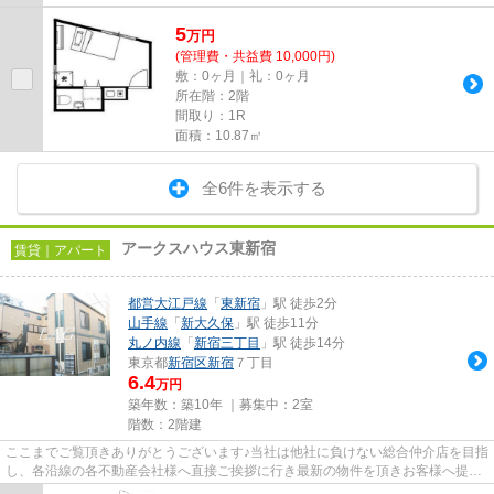
5
万
円
(管理費・共益費 10,000円)
敷：0ヶ月｜礼：0ヶ月
所在階：2階
間取り：1R
面積：10.87㎡
全6件を表示する
アークスハウス東新宿
賃貸｜アパート
都営大江戸線
「
東新宿
」駅 徒歩2分
山手線
「
新大久保
」駅 徒歩11分
丸ノ内線
「
新宿三丁目
」駅 徒歩14分
東京都
新宿区
新宿
７丁目
6.4
万円
築年数：築10年 ｜募集中：
2室
階数：2階建
ここまでご覧頂きありがとうございます♪当社は他社に負けない総合仲介店を目指
し、各沿線の各不動産会社様へ直接ご挨拶に行き最新の物件を頂きお客様へ提供
しております！最新の情報は...