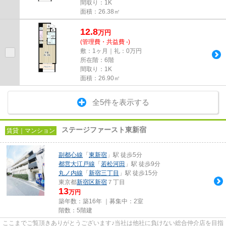
間取り：1K
面積：26.38㎡
12.8
万
円
(管理費・共益費 -)
敷：1ヶ月｜礼：0万円
所在階：6階
間取り：1K
面積：26.90㎡
全5件を表示する
ステージファースト東新宿
賃貸｜マンション
副都心線
「
東新宿
」駅 徒歩5分
都営大江戸線
「
若松河田
」駅 徒歩9分
丸ノ内線
「
新宿三丁目
」駅 徒歩15分
東京都
新宿区
新宿
７丁目
13
万円
築年数：築16年 ｜募集中：
2室
階数：5階建
ここまでご覧頂きありがとうございます♪当社は他社に負けない総合仲介店を目指