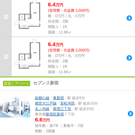
6.4
万
円
(管理費・共益費 3,000円)
敷：0万円｜礼：0万円
所在階：2階
間取り：1R
面積：11.88㎡
6.4
万
円
(管理費・共益費 3,000円)
敷：0万円｜礼：0万円
所在階：2階
間取り：1R
面積：11.88㎡
セブンス新宿
賃貸｜アパート
副都心線
「
東新宿
」駅 徒歩5分
都営大江戸線
「
若松河田
」駅 徒歩10分
丸ノ内線
「
新宿三丁目
」駅 徒歩10分
東京都
新宿区
新宿
７丁目
6.6
万円
築年数：築7年 ｜募集中：
2室
階数：2階建