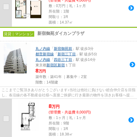
(管理費・共益費 4,000円)
敷：0万円｜礼：1ヶ月
所在階：1階
間取り：1R
面積：14.37㎡
新宿御苑ダイカンプラザ
賃貸｜マンション
丸ノ内線
「
新宿御苑前
」駅 徒歩3分
都営新宿線
「
新宿三丁目
」駅 徒歩5分
丸ノ内線
「
四谷三丁目
」駅 徒歩14分
東京都
新宿区
新宿
１丁目
8
万円
築年数：築41年 ｜募集中：
2室
階数：14階建
ここまでご覧頂きありがとうございます♪当社は他社に負けない総合仲介店を目指
し、各沿線の各不動産会社様へ直接ご挨拶に行き最新の物件を頂きお客様へ提供
しております！最新の情報は...
8
万
円
(管理費・共益費 8,000円)
敷：1ヶ月｜礼：1ヶ月
所在階：9階
間取り：1R
面積：18.38㎡