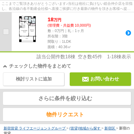
ここまでご覧頂きありがとうございます♪当社は他社に負けない総合仲介店を目指
し、各沿線の各不動産会社様へ直接ご挨拶に行き最新の物件を頂きお客様へ提供
しております！最新の情報は...
18
万
円
(管理費・共益費 10,000円)
敷：0万円｜礼：1ヶ月
所在階：3階
間取り：1LDK
面積：40.36㎡
該当公開件数
18
棟 空き数
45
件
1-18
棟表示
チェックした物件をまとめて
検討リストに追加
お問い合わせ
さらに条件を絞り込む
物件リクエスト
新宿賃貸 ライフエージェントグループ
>
(賃貸)地域から探す
>
新宿区
>
新宿の
賃貸