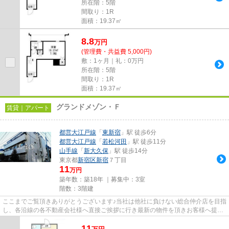
所在階：5階
間取り：1R
面積：19.37㎡
8.8
万
円
(管理費・共益費 5,000円)
敷：1ヶ月｜礼：0万円
所在階：5階
間取り：1R
面積：19.37㎡
グランドメゾン・Ｆ
賃貸｜アパート
都営大江戸線
「
東新宿
」駅 徒歩6分
都営大江戸線
「
若松河田
」駅 徒歩11分
山手線
「
新大久保
」駅 徒歩14分
東京都
新宿区
新宿
７丁目
11
万円
築年数：築18年 ｜募集中：
3室
階数：3階建
ここまでご覧頂きありがとうございます♪当社は他社に負けない総合仲介店を目指
し、各沿線の各不動産会社様へ直接ご挨拶に行き最新の物件を頂きお客様へ提供
しております！最新の情報は...
11