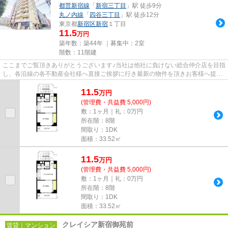
都営新宿線
「
新宿三丁目
」駅 徒歩9分
丸ノ内線
「
四谷三丁目
」駅 徒歩12分
東京都
新宿区
新宿
１丁目
11.5
万円
築年数：築44年 ｜募集中：
2室
階数：11階建
ここまでご覧頂きありがとうございます♪当社は他社に負けない総合仲介店を目指
し、各沿線の各不動産会社様へ直接ご挨拶に行き最新の物件を頂きお客様へ提供
しております！最新の情報は...
11.5
万
円
(管理費・共益費 5,000円)
敷：1ヶ月｜礼：0万円
所在階：8階
間取り：1DK
面積：33.52㎡
11.5
万
円
(管理費・共益費 5,000円)
敷：1ヶ月｜礼：0万円
所在階：8階
間取り：1DK
面積：33.52㎡
クレイシア新宿御苑前
賃貸｜マンション