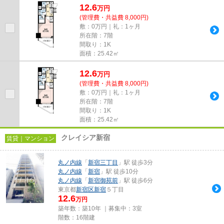
12.6
万
円
(管理費・共益費 8,000円)
敷：0万円｜礼：1ヶ月
所在階：7階
間取り：1K
面積：25.42㎡
12.6
万
円
(管理費・共益費 8,000円)
敷：0万円｜礼：1ヶ月
所在階：7階
間取り：1K
面積：25.42㎡
クレイシア新宿
賃貸｜マンション
丸ノ内線
「
新宿三丁目
」駅 徒歩3分
丸ノ内線
「
新宿
」駅 徒歩10分
丸ノ内線
「
新宿御苑前
」駅 徒歩6分
東京都
新宿区
新宿
５丁目
12.6
万円
築年数：築10年 ｜募集中：
3室
階数：16階建