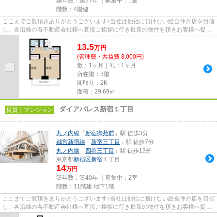
築年数：築27年 ｜募集中：
1室
階数：4階建
ここまでご覧頂きありがとうございます♪当社は他社に負けない総合仲介店を目指
し、各沿線の各不動産会社様へ直接ご挨拶に行き最新の物件を頂きお客様へ提供
しております！最新の情報は...
13.5
万
円
(管理費・共益費 8,000円)
敷：1ヶ月｜礼：1ヶ月
所在階：3階
間取り：2K
面積：29.69㎡
ダイアパレス新宿１丁目
賃貸｜マンション
丸ノ内線
「
新宿御苑前
」駅 徒歩3分
都営新宿線
「
新宿三丁目
」駅 徒歩7分
丸ノ内線
「
四谷三丁目
」駅 徒歩13分
東京都
新宿区
新宿
１丁目
14
万円
築年数：築40年 ｜募集中：
2室
階数：11階建 地下1階
ここまでご覧頂きありがとうございます♪当社は他社に負けない総合仲介店を目指
し、各沿線の各不動産会社様へ直接ご挨拶に行き最新の物件を頂きお客様へ提供
しております！最新の情報は...