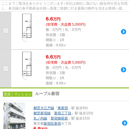
ここまでご覧頂きありがとうございます♪当社は他社に負けない総合仲介店を目指
し、各沿線の各不動産会社様へ直接ご挨拶に行き最新の物件を頂きお客様へ提供
しております！最新の情報は...
6.6
万
円
(管理費・共益費 5,000円)
敷：0万円｜礼：0万円
所在階：1階
間取り：1R
面積：9.09㎡
6.6
万
円
(管理費・共益費 5,000円)
敷：0万円｜礼：0万円
所在階：1階
間取り：1R
面積：9.09㎡
ルーブル新宿
賃貸｜マンション
都営大江戸線
「
東新宿
」駅 徒歩9分
都営新宿線
「
新宿三丁目
」駅 徒歩10分
丸ノ内線
「
新宿御苑前
」駅 徒歩15分
東京都
新宿区
新宿
６丁目
6.9