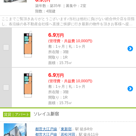
万円
築年数：築35年 ｜募集中：
2室
階数：4階建
ここまでご覧頂きありがとうございます♪当社は他社に負けない総合仲介店を目指
し、各沿線の各不動産会社様へ直接ご挨拶に行き最新の物件を頂きお客様へ提供
しております！最新の情報は...
6.9
万
円
(管理費・共益費 10,000円)
敷：1ヶ月｜礼：1ヶ月
所在階：3階
間取り：1R
面積：15.75㎡
6.9
万
円
(管理費・共益費 10,000円)
敷：1ヶ月｜礼：1ヶ月
所在階：3階
間取り：1R
面積：15.75㎡
ソレイユ新宿
賃貸｜アパート
都営大江戸線
「
東新宿
」駅 徒歩8分
都営大江戸線
「
若松河田
」駅 徒歩11分