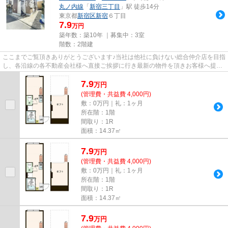
丸ノ内線
「
新宿三丁目
」駅 徒歩14分
東京都
新宿区
新宿
６丁目
7.9
万円
築年数：築10年 ｜募集中：
3室
階数：2階建
ここまでご覧頂きありがとうございます♪当社は他社に負けない総合仲介店を目指
し、各沿線の各不動産会社様へ直接ご挨拶に行き最新の物件を頂きお客様へ提供
しております！最新の情報は...
7.9
万
円
(管理費・共益費 4,000円)
敷：0万円｜礼：1ヶ月
所在階：1階
間取り：1R
面積：14.37㎡
7.9
万
円
(管理費・共益費 4,000円)
敷：0万円｜礼：1ヶ月
所在階：1階
間取り：1R
面積：14.37㎡
7.9
万
円