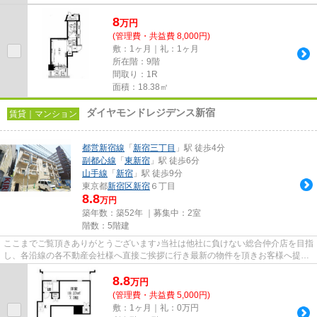
8
万
円
(管理費・共益費 8,000円)
敷：1ヶ月｜礼：1ヶ月
所在階：9階
間取り：1R
面積：18.38㎡
ダイヤモンドレジデンス新宿
賃貸｜マンション
都営新宿線
「
新宿三丁目
」駅 徒歩4分
副都心線
「
東新宿
」駅 徒歩6分
山手線
「
新宿
」駅 徒歩9分
東京都
新宿区
新宿
６丁目
8.8
万円
築年数：築52年 ｜募集中：
2室
階数：5階建
ここまでご覧頂きありがとうございます♪当社は他社に負けない総合仲介店を目指
し、各沿線の各不動産会社様へ直接ご挨拶に行き最新の物件を頂きお客様へ提供
しております！最新の情報は...
8.8
万
円
(管理費・共益費 5,000円)
敷：1ヶ月｜礼：0万円