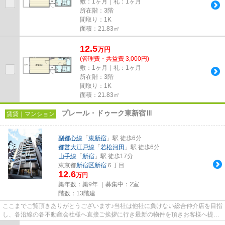
敷：1ヶ月｜礼：1ヶ月
所在階：3階
間取り：1K
面積：21.83㎡
12.5
万
円
(管理費・共益費 3,000円)
敷：1ヶ月｜礼：1ヶ月
所在階：3階
間取り：1K
面積：21.83㎡
プレール・ドゥーク東新宿Ⅲ
賃貸｜マンション
副都心線
「
東新宿
」駅 徒歩6分
都営大江戸線
「
若松河田
」駅 徒歩6分
山手線
「
新宿
」駅 徒歩17分
東京都
新宿区
新宿
６丁目
12.6
万円
築年数：築9年 ｜募集中：
2室
階数：13階建
ここまでご覧頂きありがとうございます♪当社は他社に負けない総合仲介店を目指
し、各沿線の各不動産会社様へ直接ご挨拶に行き最新の物件を頂きお客様へ提供
しております！最新の情報は...