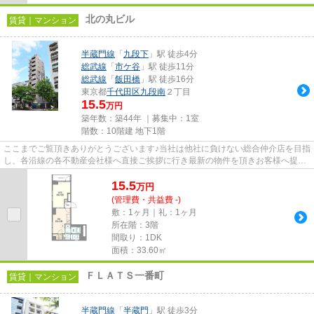
北の丸ビル
賃貸｜マンション
半蔵門線
「
九段下
」駅 徒歩4分
総武線
「
市ケ谷
」駅 徒歩11分
総武線
「
飯田橋
」駅 徒歩16分
東京都
千代田区
九段南
２丁目
15.5
万円
築年数：築44年 ｜募集中：
1室
階数：10階建 地下1階
ここまでご覧頂きありがとうございます♪当社は他社に負けない総合仲介店を目指
し、各沿線の各不動産会社様へ直接ご挨拶に行き最新の物件を頂きお客様へ提供
しております！最新の情報は...
15.5
万
円
(管理費・共益費 -)
敷：1ヶ月｜礼：1ヶ月
所在階：3階
間取り：1DK
面積：33.60㎡
ＦＬＡＴＳ一番町
賃貸｜マンション
半蔵門線
「
半蔵門
」駅 徒歩3分