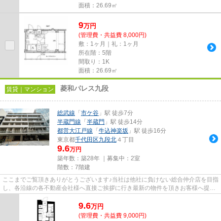
面積：26.69㎡
9
万
円
(管理費・共益費 8,000円)
敷：1ヶ月｜礼：1ヶ月
所在階：5階
間取り：1K
面積：26.69㎡
菱和パレス九段
賃貸｜マンション
総武線
「
市ケ谷
」駅 徒歩7分
半蔵門線
「
半蔵門
」駅 徒歩14分
都営大江戸線
「
牛込神楽坂
」駅 徒歩16分
東京都
千代田区
九段北
４丁目
9.6
万円
築年数：築28年 ｜募集中：
2室
階数：7階建
ここまでご覧頂きありがとうございます♪当社は他社に負けない総合仲介店を目指
し、各沿線の各不動産会社様へ直接ご挨拶に行き最新の物件を頂きお客様へ提供
しております！最新の情報は...
9.6
万
円
(管理費・共益費 9,000円)