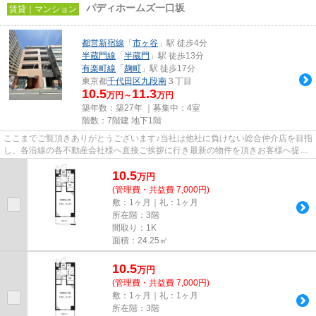
パディホームズ一口坂
賃貸｜マンション
都営新宿線
「
市ヶ谷
」駅 徒歩4分
半蔵門線
「
半蔵門
」駅 徒歩13分
有楽町線
「
麹町
」駅 徒歩17分
東京都
千代田区
九段南
３丁目
10.5
11.3
万円～
万円
築年数：築27年 ｜募集中：
4室
階数：7階建 地下1階
ここまでご覧頂きありがとうございます♪当社は他社に負けない総合仲介店を目指
し、各沿線の各不動産会社様へ直接ご挨拶に行き最新の物件を頂きお客様へ提供
しております！最新の情報は...
10.5
万
円
(管理費・共益費 7,000円)
敷：1ヶ月｜礼：1ヶ月
所在階：3階
間取り：1K
面積：24.25㎡
10.5
万
円
(管理費・共益費 7,000円)
敷：1ヶ月｜礼：1ヶ月
所在階：3階