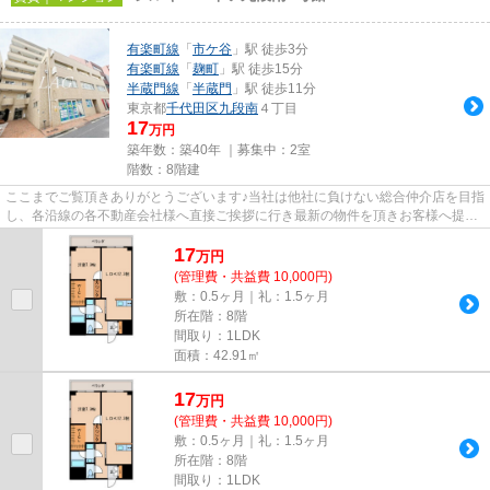
有楽町線
「
市ケ谷
」駅 徒歩3分
有楽町線
「
麹町
」駅 徒歩15分
半蔵門線
「
半蔵門
」駅 徒歩11分
東京都
千代田区
九段南
４丁目
17
万円
築年数：築40年 ｜募集中：
2室
階数：8階建
ここまでご覧頂きありがとうございます♪当社は他社に負けない総合仲介店を目指
し、各沿線の各不動産会社様へ直接ご挨拶に行き最新の物件を頂きお客様へ提供
しております！最新の情報は...
17
万
円
(管理費・共益費 10,000円)
敷：0.5ヶ月｜礼：1.5ヶ月
所在階：8階
間取り：1LDK
面積：42.91㎡
17
万
円
(管理費・共益費 10,000円)
敷：0.5ヶ月｜礼：1.5ヶ月
所在階：8階
間取り：1LDK