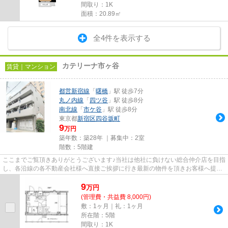
間取り：1K
面積：20.89㎡
全4件を表示する
カテリーナ市ヶ谷
賃貸｜マンション
都営新宿線
「
曙橋
」駅 徒歩7分
丸ノ内線
「
四ツ谷
」駅 徒歩8分
南北線
「
市ケ谷
」駅 徒歩8分
東京都
新宿区
四谷坂町
9
万円
築年数：築28年 ｜募集中：
2室
階数：5階建
ここまでご覧頂きありがとうございます♪当社は他社に負けない総合仲介店を目指
し、各沿線の各不動産会社様へ直接ご挨拶に行き最新の物件を頂きお客様へ提供
しております！最新の情報は...
9
万
円
(管理費・共益費 8,000円)
敷：1ヶ月｜礼：1ヶ月
所在階：5階
間取り：1K