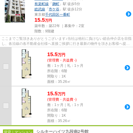
有楽町線
「
麹町
」駅 徒歩5分
総武線
「
市ケ谷
」駅 徒歩12分
東京都
千代田区
一番町
15.5
万円
築年数：築22年 ｜募集中：
2室
階数：9階建
ここまでご覧頂きありがとうございます♪当社は他社に負けない総合仲介店を目指
し、各沿線の各不動産会社様へ直接ご挨拶に行き最新の物件を頂きお客様へ提供
しております！最新の情報は...
15.5
万
円
(管理費・共益費 -)
敷：1ヶ月｜礼：1ヶ月
所在階：6階
間取り：1K
面積：35.26㎡
15.5
万
円
(管理費・共益費 -)
敷：1ヶ月｜礼：1ヶ月
所在階：6階
間取り：1K
面積：35.26㎡
シルキーハイツ九段南2号館
賃貸｜マンション