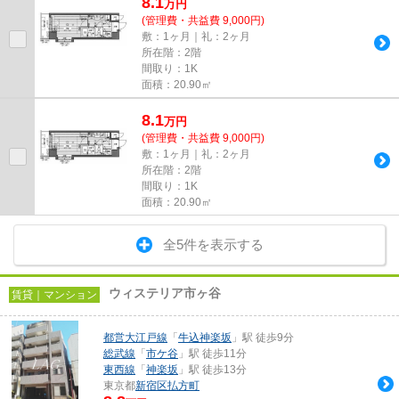
8.1
万
円
(管理費・共益費 9,000円)
敷：1ヶ月｜礼：2ヶ月
所在階：2階
間取り：1K
面積：20.90㎡
8.1
万
円
(管理費・共益費 9,000円)
敷：1ヶ月｜礼：2ヶ月
所在階：2階
間取り：1K
面積：20.90㎡
全5件を表示する
ウィステリア市ヶ谷
賃貸｜マンション
都営大江戸線
「
牛込神楽坂
」駅 徒歩9分
総武線
「
市ケ谷
」駅 徒歩11分
東西線
「
神楽坂
」駅 徒歩13分
東京都
新宿区
払方町