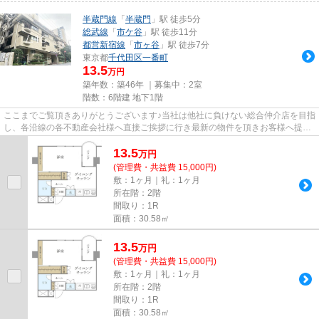
半蔵門線
「
半蔵門
」駅 徒歩5分
総武線
「
市ケ谷
」駅 徒歩11分
都営新宿線
「
市ヶ谷
」駅 徒歩7分
東京都
千代田区
一番町
13.5
万円
築年数：築46年 ｜募集中：
2室
階数：6階建 地下1階
ここまでご覧頂きありがとうございます♪当社は他社に負けない総合仲介店を目指
し、各沿線の各不動産会社様へ直接ご挨拶に行き最新の物件を頂きお客様へ提供
しております！最新の情報は...
13.5
万
円
(管理費・共益費 15,000円)
敷：1ヶ月｜礼：1ヶ月
所在階：2階
間取り：1R
面積：30.58㎡
13.5
万
円
(管理費・共益費 15,000円)
敷：1ヶ月｜礼：1ヶ月
所在階：2階
間取り：1R
面積：30.58㎡