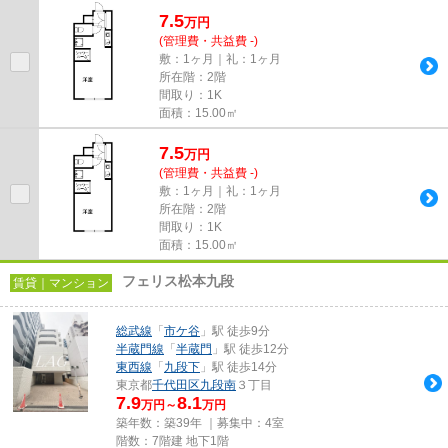
しております！最新の情報は...
7.5
万
円
(管理費・共益費 -)
敷：1ヶ月｜礼：1ヶ月
所在階：2階
間取り：1K
面積：15.00㎡
7.5
万
円
(管理費・共益費 -)
敷：1ヶ月｜礼：1ヶ月
所在階：2階
間取り：1K
面積：15.00㎡
フェリス松本九段
賃貸｜マンション
総武線
「
市ケ谷
」駅 徒歩9分
半蔵門線
「
半蔵門
」駅 徒歩12分
東西線
「
九段下
」駅 徒歩14分
東京都
千代田区
九段南
３丁目
7.9
8.1
万円～
万円
築年数：築39年 ｜募集中：
4室
階数：7階建 地下1階