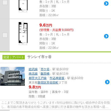
敷：1ヶ月｜礼：1ヶ月
所在階：3階
間取り：1K
面積：22.06㎡
9.6
万
円
(管理費・共益費 9,000円)
敷：1ヶ月｜礼：1ヶ月
所在階：3階
間取り：1K
面積：22.06㎡
サンレイ市ヶ谷
賃貸｜アパート
総武線
「
市ケ谷
」駅 徒歩10分
南北線
「
飯田橋
」駅 徒歩11分
都営大江戸線
「
牛込神楽坂
」駅 徒歩10分
東京都
新宿区
市谷田町
２丁目
9.8
万円
築年数：築8年 ｜募集中：
3室
階数：3階建
ここまでご覧頂きありがとうございます♪当社は他社に負けない総合仲介店を目指
し、各沿線の各不動産会社様へ直接ご挨拶に行き最新の物件を頂きお客様へ提供
しております！最新の情報は...