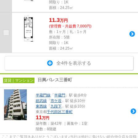
間取り：1K
面積：24.25㎡
11.3
万
円
(管理費・共益費 7,000円)
敷：1ヶ月｜礼：1ヶ月
所在階：5階
間取り：1K
面積：24.25㎡
全4件を表示する
日興パレス三番町
賃貸｜マンション
半蔵門線
「
半蔵門
」駅 徒歩8分
総武線
「
市ケ谷
」駅 徒歩10分
東西線
「
九段下
」駅 徒歩10分
東京都
千代田区
三番町
11
万円
築年数：築42年 ｜募集中：
1室
階数：8階建
ここまでご覧頂きありがとうございます♪当社は他社に負けない総合仲介店を目指