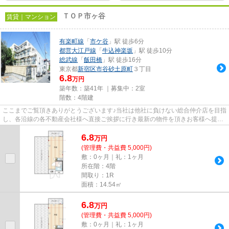
ＴＯＰ市ヶ谷
賃貸｜マンション
有楽町線
「
市ケ谷
」駅 徒歩6分
都営大江戸線
「
牛込神楽坂
」駅 徒歩10分
総武線
「
飯田橋
」駅 徒歩16分
東京都
新宿区
市谷砂土原町
３丁目
6.8
万円
築年数：築41年 ｜募集中：
2室
階数：4階建
ここまでご覧頂きありがとうございます♪当社は他社に負けない総合仲介店を目指
し、各沿線の各不動産会社様へ直接ご挨拶に行き最新の物件を頂きお客様へ提供
しております！最新の情報は...
6.8
万
円
(管理費・共益費 5,000円)
敷：0ヶ月｜礼：1ヶ月
所在階：4階
間取り：1R
面積：14.54㎡
6.8
万
円
(管理費・共益費 5,000円)
敷：0ヶ月｜礼：1ヶ月