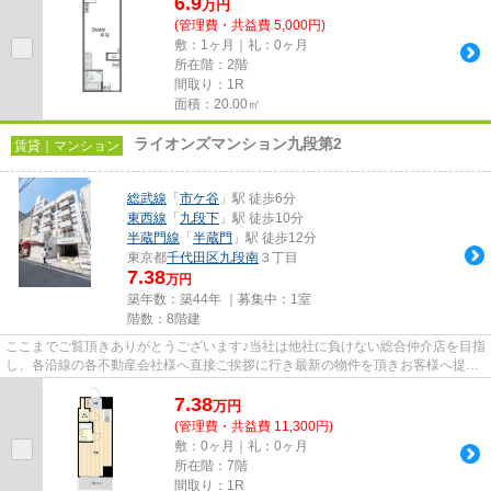
6.9
万
円
(管理費・共益費 5,000円)
敷：1ヶ月｜礼：0ヶ月
所在階：2階
間取り：1R
面積：20.00㎡
ライオンズマンション九段第2
賃貸｜マンション
総武線
「
市ケ谷
」駅 徒歩6分
東西線
「
九段下
」駅 徒歩10分
半蔵門線
「
半蔵門
」駅 徒歩12分
東京都
千代田区
九段南
３丁目
7.38
万円
築年数：築44年 ｜募集中：
1室
階数：8階建
ここまでご覧頂きありがとうございます♪当社は他社に負けない総合仲介店を目指
し、各沿線の各不動産会社様へ直接ご挨拶に行き最新の物件を頂きお客様へ提供
しております！最新の情報は...
7.38
万
円
(管理費・共益費 11,300円)
敷：0ヶ月｜礼：0ヶ月
所在階：7階
間取り：1R