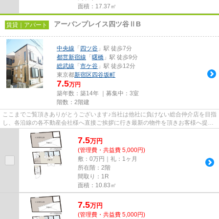
面積：17.37㎡
アーバンプレイス四ツ谷ⅡB
賃貸｜アパート
中央線
「
四ツ谷
」駅 徒歩7分
都営新宿線
「
曙橋
」駅 徒歩9分
総武線
「
市ケ谷
」駅 徒歩12分
東京都
新宿区
四谷坂町
7.5
万円
築年数：築14年 ｜募集中：
3室
階数：2階建
ここまでご覧頂きありがとうございます♪当社は他社に負けない総合仲介店を目指
し、各沿線の各不動産会社様へ直接ご挨拶に行き最新の物件を頂きお客様へ提供
しております！最新の情報は...
7.5
万
円
(管理費・共益費 5,000円)
敷：0万円｜礼：1ヶ月
所在階：2階
間取り：1R
面積：10.83㎡
7.5
万
円
(管理費・共益費 5,000円)