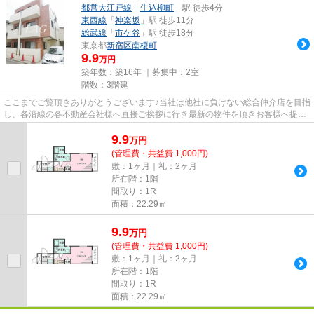
都営大江戸線
「
牛込柳町
」駅 徒歩4分
東西線
「
神楽坂
」駅 徒歩11分
総武線
「
市ケ谷
」駅 徒歩18分
東京都
新宿区
南榎町
9.9
万円
築年数：築16年 ｜募集中：
2室
階数：3階建
ここまでご覧頂きありがとうございます♪当社は他社に負けない総合仲介店を目指
し、各沿線の各不動産会社様へ直接ご挨拶に行き最新の物件を頂きお客様へ提供
しております！最新の情報は...
9.9
万
円
(管理費・共益費 1,000円)
敷：1ヶ月｜礼：2ヶ月
所在階：1階
間取り：1R
面積：22.29㎡
9.9
万
円
(管理費・共益費 1,000円)
敷：1ヶ月｜礼：2ヶ月
所在階：1階
間取り：1R
面積：22.29㎡