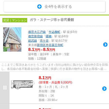
全4件を表示する
ガラ・ステージ市ヶ谷弐番館
賃貸｜マンション
都営大江戸線
「
牛込柳町
」駅 徒歩5分
都営新宿線
「
曙橋
」駅 徒歩6分
総武線
「
市ケ谷
」駅 徒歩17分
東京都
新宿区
市谷薬王寺町
8.1
8.5
万円～
万円
築年数：築24年 ｜募集中：
5室
階数：12階建
ここまでご覧頂きありがとうございます♪当社は他社に負けない総合仲介店を目指
し、各沿線の各不動産会社様へ直接ご挨拶に行き最新の物件を頂きお客様へ提供
しております！最新の情報は...
8.1
万
円
(管理費・共益費 9,000円)
敷：1ヶ月｜礼：2ヶ月
所在階：2階
間取り：1K
面積：20.90㎡