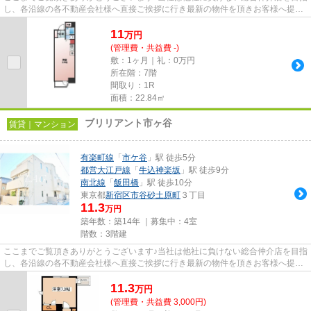
し、各沿線の各不動産会社様へ直接ご挨拶に行き最新の物件を頂きお客様へ提供
しております！最新の情報は...
11
万
円
(管理費・共益費 -)
敷：1ヶ月｜礼：0万円
所在階：7階
間取り：1R
面積：22.84㎡
ブリリアント市ヶ谷
賃貸｜マンション
有楽町線
「
市ケ谷
」駅 徒歩5分
都営大江戸線
「
牛込神楽坂
」駅 徒歩9分
南北線
「
飯田橋
」駅 徒歩10分
東京都
新宿区
市谷砂土原町
３丁目
11.3
万円
築年数：築14年 ｜募集中：
4室
階数：3階建
ここまでご覧頂きありがとうございます♪当社は他社に負けない総合仲介店を目指
し、各沿線の各不動産会社様へ直接ご挨拶に行き最新の物件を頂きお客様へ提供
しております！最新の情報は...
11.3
万
円
(管理費・共益費 3,000円)