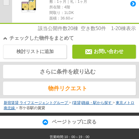
敷：1ヶ月｜礼：1ヶ月
所在階：4階
間取り：1LDK
面積：36.60㎡
該当公開件数
20
棟 空き数
50
件
1-20
棟表示
チェックした物件をまとめて
検討リストに追加
お問い合わせ
さらに条件を絞り込む
物件リクエスト
新宿賃貸 ライフエージェントグループ
>
(賃貸)路線・駅から探す
>
東京メトロ
南北線
>
市ケ谷駅の賃貸
ページトップに戻る
営業時間:10：00～19：00