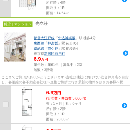
所在階：4階
間取り：1R
面積：14.54㎡
光立荘
賃貸｜マンション
都営大江戸線
「
牛込神楽坂
」駅 徒歩4分
東西線
「
神楽坂
」駅 徒歩8分
総武線
「
市ケ谷
」駅 徒歩8分
東京都
新宿区
納戸町
6.9
万円
築年数：築61年 ｜募集中：
2室
階数：3階建
ここまでご覧頂きありがとうございます♪当社は他社に負けない総合仲介店を目指
し、各沿線の各不動産会社様へ直接ご挨拶に行き最新の物件を頂きお客様へ提供
しております！最新の情報は...
6.9
万
円
(管理費・共益費 5,000円)
敷：1ヶ月｜礼：0ヶ月
所在階：2階
間取り：1R
面積：20.00㎡