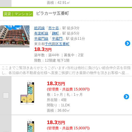
面積：42.91㎡
ビラカーサ五番町
賃貸｜マンション
総武線
「
市ケ谷
」駅 徒歩3分
有楽町線
「
麹町
」駅 徒歩5分
半蔵門線
「
半蔵門
」駅 徒歩11分
東京都
千代田区
五番町
18.3
万円
築年数：築44年 ｜募集中：
2室
階数：12階建 地下1階
ここまでご覧頂きありがとうございます♪当社は他社に負けない総合仲介店を目指
し、各沿線の各不動産会社様へ直接ご挨拶に行き最新の物件を頂きお客様へ提供
しております！最新の情報は...
18.3
万
円
(管理費・共益費 15,000円)
敷：1ヶ月｜礼：1ヶ月
所在階：4階
間取り：1LDK
面積：36.60㎡
18.3
万
円
(管理費・共益費 15,000円)