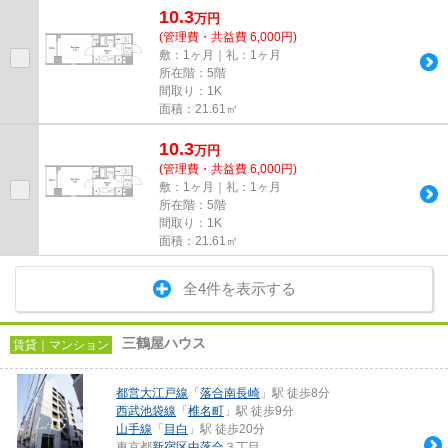
10.3
万
円
(管理費・共益費 6,000円)
敷：1ヶ月｜礼：1ヶ月
所在階：5階
間取り：1K
面積：21.61㎡
10.3
万
円
(管理費・共益費 6,000円)
敷：1ヶ月｜礼：1ヶ月
所在階：5階
間取り：1K
面積：21.61㎡
全4件を表示する
三鶴屋ハウス
賃貸｜マンション
都営大江戸線
「
落合南長崎
」駅 徒歩8分
西武池袋線
「
椎名町
」駅 徒歩9分
山手線
「
目白
」駅 徒歩20分
東京都
新宿区
中落合
３丁目