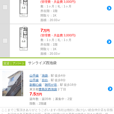
(管理費・共益費 3,000円)
敷：1ヶ月｜礼：1ヶ月
所在階：1階
間取り：1K
面積：20.03㎡
7
万
円
(管理費・共益費 3,000円)
敷：1ヶ月｜礼：1ヶ月
所在階：1階
間取り：1K
面積：20.03㎡
サンライズ西池袋
賃貸｜アパート
山手線
「
池袋
」駅 徒歩4分
山手線
「
目白
」駅 徒歩9分
副都心線
「
雑司が谷
」駅 徒歩16分
東京都
豊島区
西池袋
２丁目
7.5
万円
築年数：築35年 ｜募集中：
2室
階数：2階建
ここまでご覧頂きありがとうございます♪当社は他社に負けない総合仲介店を目指