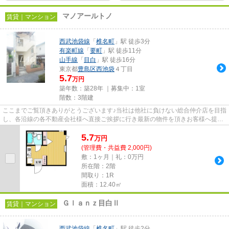
マノアールトノ
賃貸｜マンション
西武池袋線
「
椎名町
」駅 徒歩3分
有楽町線
「
要町
」駅 徒歩11分
山手線
「
目白
」駅 徒歩16分
東京都
豊島区
西池袋
４丁目
5.7
万円
築年数：築28年 ｜募集中：
1室
階数：3階建
ここまでご覧頂きありがとうございます♪当社は他社に負けない総合仲介店を目指
し、各沿線の各不動産会社様へ直接ご挨拶に行き最新の物件を頂きお客様へ提供
しております！最新の情報は...
5.7
万
円
(管理費・共益費 2,000円)
敷：1ヶ月｜礼：0万円
所在階：2階
間取り：1R
面積：12.40㎡
Ｇｌａｎｚ目白Ⅱ
賃貸｜マンション
西武池袋線
「
椎名町
」駅 徒歩2分