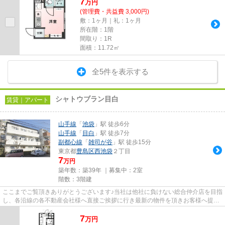
7
万
円
(管理費・共益費 3,000円)
敷：1ヶ月｜礼：1ヶ月
所在階：1階
間取り：1R
面積：11.72㎡
全5件を表示する
シャトウブラン目白
賃貸｜アパート
山手線
「
池袋
」駅 徒歩6分
山手線
「
目白
」駅 徒歩7分
副都心線
「
雑司が谷
」駅 徒歩15分
東京都
豊島区
西池袋
２丁目
7
万円
築年数：築39年 ｜募集中：
2室
階数：3階建
ここまでご覧頂きありがとうございます♪当社は他社に負けない総合仲介店を目指
し、各沿線の各不動産会社様へ直接ご挨拶に行き最新の物件を頂きお客様へ提供
しております！最新の情報は...
7
万
円