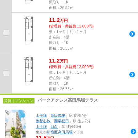
間取り：1K
面積：26.55㎡
11.2
万
円
(管理費・共益費 12,000円)
敷：1ヶ月｜礼：1ヶ月
所在階：4階
間取り：1K
面積：26.55㎡
11.2
万
円
(管理費・共益費 12,000円)
敷：1ヶ月｜礼：1ヶ月
所在階：4階
間取り：1K
面積：26.55㎡
パークアクシス高田馬場テラス
賃貸｜マンション
山手線
「
高田馬場
」駅 徒歩7分
副都心線
「
西早稲田
」駅 徒歩7分
山手線
「
目白
」駅 徒歩16分
東京都
新宿区
高田馬場
２丁目
11.5