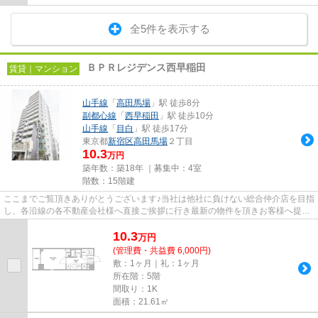
全5件を表示する
ＢＰＲレジデンス西早稲田
賃貸｜マンション
山手線
「
高田馬場
」駅 徒歩8分
副都心線
「
西早稲田
」駅 徒歩10分
山手線
「
目白
」駅 徒歩17分
東京都
新宿区
高田馬場
２丁目
10.3
万円
築年数：築18年 ｜募集中：
4室
階数：15階建
ここまでご覧頂きありがとうございます♪当社は他社に負けない総合仲介店を目指
し、各沿線の各不動産会社様へ直接ご挨拶に行き最新の物件を頂きお客様へ提供
しております！最新の情報は...
10.3
万
円
(管理費・共益費 6,000円)
敷：1ヶ月｜礼：1ヶ月
所在階：5階
間取り：1K
面積：21.61㎡