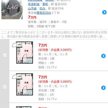
有楽町線
「
要町
」駅 徒歩14分
山手線
「
目白
」駅 徒歩15分
東京都
豊島区
目白
５丁目
7
万円
築年数：築5年 ｜募集中：
5室
階数：3階建 地下1階
ここまでご覧頂きありがとうございます♪当社は他社に負けない総合仲介店を目指
し、各沿線の各不動産会社様へ直接ご挨拶に行き最新の物件を頂きお客様へ提供
しております！最新の情報は...
7
万
円
(管理費・共益費 3,000円)
敷：1ヶ月｜礼：1ヶ月
所在階：1階
間取り：1R
面積：11.77㎡
7
万
円
(管理費・共益費 3,000円)
敷：1ヶ月｜礼：1ヶ月
所在階：1階
間取り：1R
面積：11.77㎡