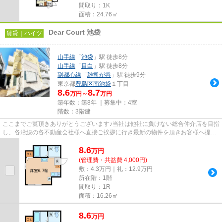
間取り：1K
面積：24.76㎡
Dear Court 池袋
賃貸｜ハイツ
山手線
「
池袋
」駅 徒歩8分
山手線
「
目白
」駅 徒歩8分
副都心線
「
雑司が谷
」駅 徒歩9分
東京都
豊島区
南池袋
１丁目
8.6
8.7
万円～
万円
築年数：築8年 ｜募集中：
4室
階数：3階建
ここまでご覧頂きありがとうございます♪当社は他社に負けない総合仲介店を目指
し、各沿線の各不動産会社様へ直接ご挨拶に行き最新の物件を頂きお客様へ提供
しております！最新の情報は...
8.6
万
円
(管理費・共益費 4,000円)
敷：4.3万円｜礼：12.9万円
所在階：1階
間取り：1R
面積：16.26㎡
8.6
万
円