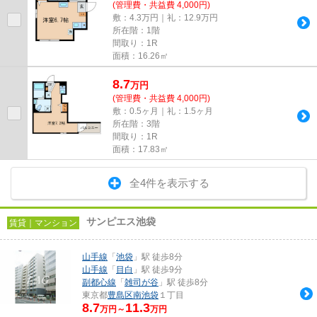
(管理費・共益費 4,000円)
敷：4.3万円｜礼：12.9万円
所在階：1階
間取り：1R
面積：16.26㎡
8.7
万
円
(管理費・共益費 4,000円)
敷：0.5ヶ月｜礼：1.5ヶ月
所在階：3階
間取り：1R
面積：17.83㎡
全4件を表示する
サンピエス池袋
賃貸｜マンション
山手線
「
池袋
」駅 徒歩8分
山手線
「
目白
」駅 徒歩9分
副都心線
「
雑司が谷
」駅 徒歩8分
東京都
豊島区
南池袋
１丁目
8.7
11.3
万円～
万円