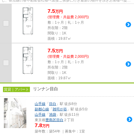
し、各沿線の各不動産会社様へ直接ご挨拶に行き最新の物件を頂きお客様へ提供
しております！最新の情報は...
7.5
万
円
(管理費・共益費 2,000円)
敷：1ヶ月｜礼：1ヶ月
所在階：2階
間取り：1K
面積：19.87㎡
7.5
万
円
(管理費・共益費 2,000円)
敷：1ヶ月｜礼：1ヶ月
所在階：2階
間取り：1K
面積：19.87㎡
リンナン目白
賃貸｜アパート
山手線
「
目白
」駅 徒歩8分
副都心線
「
雑司が谷
」駅 徒歩5分
山手線
「
池袋
」駅 徒歩11分
東京都
豊島区
目白
２丁目
7.8
万円
築年数：築54年 ｜募集中：
1室