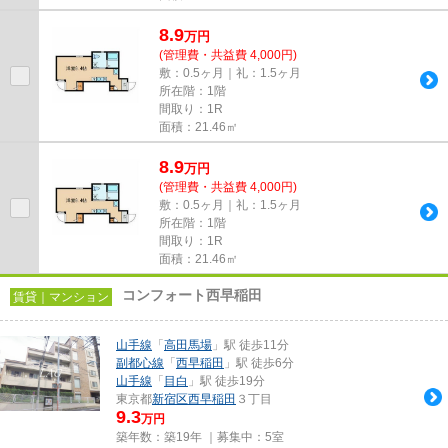
8.9
万
円
(管理費・共益費 4,000円)
敷：0.5ヶ月｜礼：1.5ヶ月
所在階：1階
間取り：1R
面積：21.46㎡
8.9
万
円
(管理費・共益費 4,000円)
敷：0.5ヶ月｜礼：1.5ヶ月
所在階：1階
間取り：1R
面積：21.46㎡
コンフォート西早稲田
賃貸｜マンション
山手線
「
高田馬場
」駅 徒歩11分
副都心線
「
西早稲田
」駅 徒歩6分
山手線
「
目白
」駅 徒歩19分
東京都
新宿区
西早稲田
３丁目
9.3
万円
築年数：築19年 ｜募集中：
5室