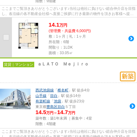
階数：9階建
ここまでご覧頂きありがとうございます♪当社は他社に負けない総合仲介店を目指
し、各沿線の各不動産会社様へ直接ご挨拶に行き最新の物件を頂きお客様へ提供
しております！最新の情報は...
14.1
万
円
(管理費・共益費 6,000円)
敷：1ヶ月｜礼：1ヶ月
所在階：6階
間取り：1LDK
面積：33.05㎡
ａＬＡＴＯ Ｍｅｊｉｒｏ
賃貸｜マンション
西武池袋線
「
椎名町
」駅 徒歩4分
山手線
「
目白
」駅 徒歩14分
有楽町線
「
池袋
」駅 徒歩23分
東京都
豊島区
目白
５丁目
14.5
14.7
万円～
万円
築年数：築1年未満 ｜募集中：
4室
階数：4階建
ここまでご覧頂きありがとうございます♪当社は他社に負けない総合仲介店を目指
し、各沿線の各不動産会社様へ直接ご挨拶に行き最新の物件を頂きお客様へ提供