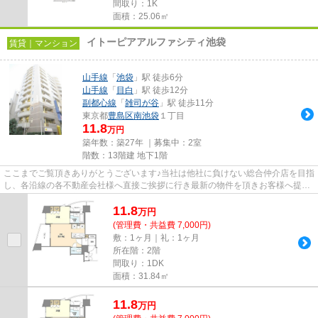
間取り：1K
面積：25.06㎡
イトーピアアルファシティ池袋
賃貸｜マンション
山手線
「
池袋
」駅 徒歩6分
山手線
「
目白
」駅 徒歩12分
副都心線
「
雑司が谷
」駅 徒歩11分
東京都
豊島区
南池袋
１丁目
11.8
万円
築年数：築27年 ｜募集中：
2室
階数：13階建 地下1階
ここまでご覧頂きありがとうございます♪当社は他社に負けない総合仲介店を目指
し、各沿線の各不動産会社様へ直接ご挨拶に行き最新の物件を頂きお客様へ提供
しております！最新の情報は...
11.8
万
円
(管理費・共益費 7,000円)
敷：1ヶ月｜礼：1ヶ月
所在階：2階
間取り：1DK
面積：31.84㎡
11.8
万
円