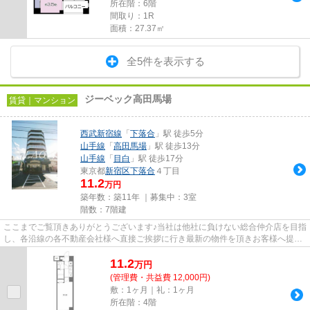
所在階：6階
間取り：1R
面積：27.37㎡
全5件を表示する
ジーベック高田馬場
賃貸｜マンション
西武新宿線
「
下落合
」駅 徒歩5分
山手線
「
高田馬場
」駅 徒歩13分
山手線
「
目白
」駅 徒歩17分
東京都
新宿区
下落合
４丁目
11.2
万円
築年数：築11年 ｜募集中：
3室
階数：7階建
ここまでご覧頂きありがとうございます♪当社は他社に負けない総合仲介店を目指
し、各沿線の各不動産会社様へ直接ご挨拶に行き最新の物件を頂きお客様へ提供
しております！最新の情報は...
11.2
万
円
(管理費・共益費 12,000円)
敷：1ヶ月｜礼：1ヶ月
所在階：4階