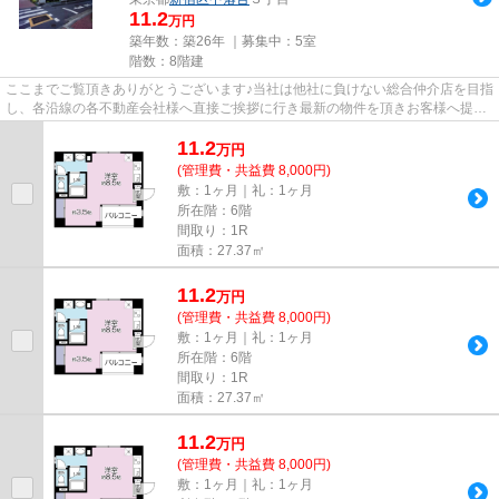
11.2
万円
築年数：築26年 ｜募集中：
5室
階数：8階建
ここまでご覧頂きありがとうございます♪当社は他社に負けない総合仲介店を目指
し、各沿線の各不動産会社様へ直接ご挨拶に行き最新の物件を頂きお客様へ提供
しております！最新の情報は...
11.2
万
円
(管理費・共益費 8,000円)
敷：1ヶ月｜礼：1ヶ月
所在階：6階
間取り：1R
面積：27.37㎡
11.2
万
円
(管理費・共益費 8,000円)
敷：1ヶ月｜礼：1ヶ月
所在階：6階
間取り：1R
面積：27.37㎡
11.2
万
円
(管理費・共益費 8,000円)
敷：1ヶ月｜礼：1ヶ月