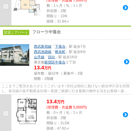
(管理費・共益費 7,000円)
敷：1ヶ月｜礼：1ヶ月
所在階：2階
間取り：1DK
面積：31.84㎡
フローラ中落合
賃貸｜アパート
西武新宿線
「
下落合
」駅 徒歩7分
西武池袋線
「
椎名町
」駅 徒歩8分
山手線
「
目白
」駅 徒歩16分
東京都
新宿区
中落合
２丁目
13.4
万円
築年数：築32年 ｜募集中：
3室
階数：2階建
ここまでご覧頂きありがとうございます♪当社は他社に負けない総合仲介店を目指
し、各沿線の各不動産会社様へ直接ご挨拶に行き最新の物件を頂きお客様へ提供
しております！最新の情報は...
13.4
万
円
(管理費・共益費 5,000円)
敷：0ヶ月｜礼：1ヶ月
所在階：2階
間取り：2LDK
面積：47.82㎡