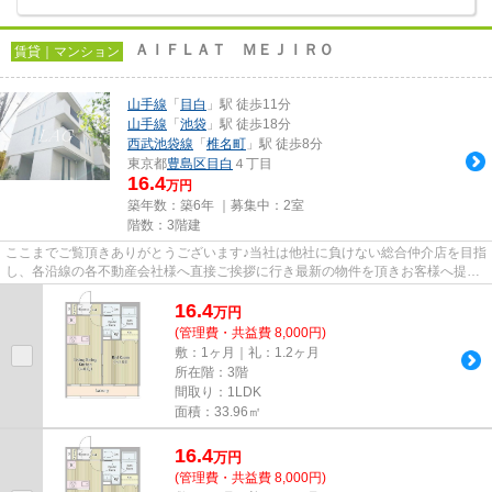
ＡＩＦＬＡＴ ＭＥＪＩＲＯ
賃貸｜マンション
山手線
「
目白
」駅 徒歩11分
山手線
「
池袋
」駅 徒歩18分
西武池袋線
「
椎名町
」駅 徒歩8分
東京都
豊島区
目白
４丁目
16.4
万円
築年数：築6年 ｜募集中：
2室
階数：3階建
ここまでご覧頂きありがとうございます♪当社は他社に負けない総合仲介店を目指
し、各沿線の各不動産会社様へ直接ご挨拶に行き最新の物件を頂きお客様へ提供
しております！最新の情報は...
16.4
万
円
(管理費・共益費 8,000円)
敷：1ヶ月｜礼：1.2ヶ月
所在階：3階
間取り：1LDK
面積：33.96㎡
16.4
万
円
(管理費・共益費 8,000円)