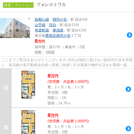
フォレストワカ
賃貸｜マンション
副都心線
「
雑司が谷
」駅 徒歩3分
山手線
「
目白
」駅 徒歩13分
有楽町線
「
東池袋
」駅 徒歩13分
東京都
豊島区
雑司が谷
２丁目
8
万円
築年数：築17年 ｜募集中：
2室
階数：3階建
ここまでご覧頂きありがとうございます♪当社は他社に負けない総合仲介店を目指
し、各沿線の各不動産会社様へ直接ご挨拶に行き最新の物件を頂きお客様へ提供
しております！最新の情報は...
8
万
円
(管理費・共益費 1,000円)
敷：1ヶ月｜礼：1ヶ月
所在階：2階
間取り：1K
面積：24.76㎡
8
万
円
(管理費・共益費 1,000円)
敷：1ヶ月｜礼：1ヶ月
所在階：2階