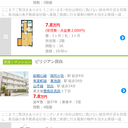
階数：2階建
ここまでご覧頂きありがとうございます♪当社は他社に負けない総合仲介店を目指
し、各沿線の各不動産会社様へ直接ご挨拶に行き最新の物件を頂きお客様へ提供
しております！最新の情報は...
7.8
万
円
(管理費・共益費 2,000円)
敷：1ヶ月｜礼：1ヶ月
所在階：2階
間取り：1K
面積：19.00㎡
ビリジアン目白
賃貸｜マンション
副都心線
「
雑司が谷
」駅 徒歩4分
有楽町線
「
東池袋
」駅 徒歩16分
山手線
「
目白
」駅 徒歩14分
東京都
豊島区
高田
２丁目
7.8
万円
築年数：築37年 ｜募集中：
5室
階数：4階建
ここまでご覧頂きありがとうございます♪当社は他社に負けない総合仲介店を目指
し、各沿線の各不動産会社様へ直接ご挨拶に行き最新の物件を頂きお客様へ提供
しております！最新の情報は...