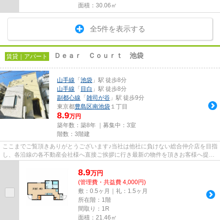
面積：30.06㎡
全5件を表示する
Ｄｅａｒ Ｃｏｕｒｔ 池袋
賃貸｜アパート
山手線
「
池袋
」駅 徒歩8分
山手線
「
目白
」駅 徒歩8分
副都心線
「
雑司が谷
」駅 徒歩9分
東京都
豊島区
南池袋
１丁目
8.9
万円
築年数：築8年 ｜募集中：
3室
階数：3階建
ここまでご覧頂きありがとうございます♪当社は他社に負けない総合仲介店を目指
し、各沿線の各不動産会社様へ直接ご挨拶に行き最新の物件を頂きお客様へ提供
しております！最新の情報は...
8.9
万
円
(管理費・共益費 4,000円)
敷：0.5ヶ月｜礼：1.5ヶ月
所在階：1階
間取り：1R
面積：21.46㎡