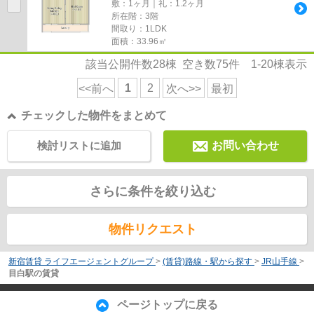
敷：1ヶ月｜礼：1.2ヶ月
所在階：3階
間取り：1LDK
面積：33.96㎡
該当公開件数
28
棟 空き数
75
件
1-20
棟表示
1
2
<<前へ
次へ>>
最初
チェックした物件をまとめて
検討リストに追加
お問い合わせ
さらに条件を絞り込む
物件リクエスト
新宿賃貸 ライフエージェントグループ
>
(賃貸)路線・駅から探す
>
JR山手線
>
目白駅の賃貸
ページトップに戻る