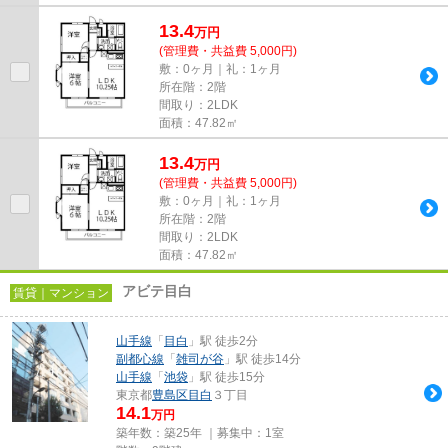
13.4
万
円
(管理費・共益費 5,000円)
敷：0ヶ月｜礼：1ヶ月
所在階：2階
間取り：2LDK
面積：47.82㎡
13.4
万
円
(管理費・共益費 5,000円)
敷：0ヶ月｜礼：1ヶ月
所在階：2階
間取り：2LDK
面積：47.82㎡
アビテ目白
賃貸｜マンション
山手線
「
目白
」駅 徒歩2分
副都心線
「
雑司が谷
」駅 徒歩14分
山手線
「
池袋
」駅 徒歩15分
東京都
豊島区
目白
３丁目
14.1
万円
築年数：築25年 ｜募集中：
1室