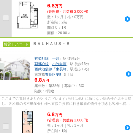
6.8
万
円
(管理費・共益費 2,000円)
敷：1ヶ月｜礼：0万円
所在階：2階
間取り：1R
面積：26.00㎡
ＢＡＵＨＡＵＳ・Ｂ
賃貸｜アパート
有楽町線
「
千川
」駅 徒歩2分
副都心線
「
小竹向原
」駅 徒歩16分
西武池袋線
「
東長崎
」駅 徒歩19分
東京都
豊島区
要町
３丁目
6.8
万円
築年数：築38年 ｜募集中：
3室
階数：2階建
ここまでご覧頂きありがとうございます♪当社は他社に負けない総合仲介店を目指
し、各沿線の各不動産会社様へ直接ご挨拶に行き最新の物件を頂きお客様へ提供
しております！最新の情報は...
6.8
万
円
(管理費・共益費 2,000円)
敷：1ヶ月｜礼：1ヶ月
所在階：1階