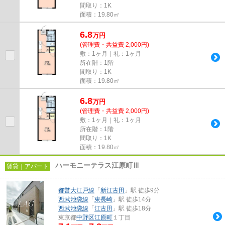
間取り：1K
面積：19.80㎡
6.8
万
円
(管理費・共益費 2,000円)
敷：1ヶ月｜礼：1ヶ月
所在階：1階
間取り：1K
面積：19.80㎡
6.8
万
円
(管理費・共益費 2,000円)
敷：1ヶ月｜礼：1ヶ月
所在階：1階
間取り：1K
面積：19.80㎡
ハーモニーテラス江原町Ⅲ
賃貸｜アパート
都営大江戸線
「
新江古田
」駅 徒歩9分
西武池袋線
「
東長崎
」駅 徒歩14分
西武池袋線
「
江古田
」駅 徒歩18分
東京都
中野区
江原町
１丁目