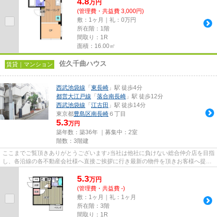
4.8
万
円
(管理費・共益費 3,000円)
敷：1ヶ月｜礼：0万円
所在階：1階
間取り：1R
面積：16.00㎡
佐久千曲ハウス
賃貸｜マンション
西武池袋線
「
東長崎
」駅 徒歩4分
都営大江戸線
「
落合南長崎
」駅 徒歩12分
西武池袋線
「
江古田
」駅 徒歩14分
東京都
豊島区
南長崎
６丁目
5.3
万円
築年数：築36年 ｜募集中：
2室
階数：3階建
ここまでご覧頂きありがとうございます♪当社は他社に負けない総合仲介店を目指
し、各沿線の各不動産会社様へ直接ご挨拶に行き最新の物件を頂きお客様へ提供
しております！最新の情報は...
5.3
万
円
(管理費・共益費 -)
敷：1ヶ月｜礼：1ヶ月
所在階：3階
間取り：1R