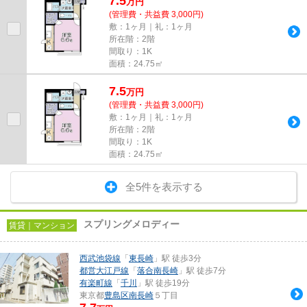
7.5
万
円
(管理費・共益費 3,000円)
敷：1ヶ月｜礼：1ヶ月
所在階：2階
間取り：1K
面積：24.75㎡
7.5
万
円
(管理費・共益費 3,000円)
敷：1ヶ月｜礼：1ヶ月
所在階：2階
間取り：1K
面積：24.75㎡
全5件を表示する
スプリングメロディー
賃貸｜マンション
西武池袋線
「
東長崎
」駅 徒歩3分
都営大江戸線
「
落合南長崎
」駅 徒歩7分
有楽町線
「
千川
」駅 徒歩19分
東京都
豊島区
南長崎
５丁目