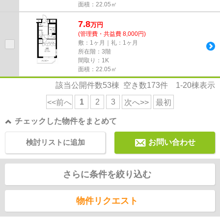
面積：22.05㎡
7.8
万
円
(管理費・共益費 8,000円)
敷：1ヶ月｜礼：1ヶ月
所在階：3階
間取り：1K
面積：22.05㎡
該当公開件数
53
棟 空き数
173
件
1-20
棟表示
1
2
3
<<前へ
次へ>>
最初
チェックした物件をまとめて
検討リストに追加
お問い合わせ
さらに条件を絞り込む
物件リクエスト