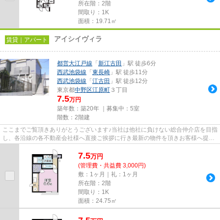
所在階：2階
間取り：1K
面積：19.71㎡
アイシイヴィラ
賃貸｜アパート
都営大江戸線
「
新江古田
」駅 徒歩6分
西武池袋線
「
東長崎
」駅 徒歩11分
西武池袋線
「
江古田
」駅 徒歩12分
東京都
中野区
江原町
３丁目
7.5
万円
築年数：築20年 ｜募集中：
5室
階数：2階建
ここまでご覧頂きありがとうございます♪当社は他社に負けない総合仲介店を目指
し、各沿線の各不動産会社様へ直接ご挨拶に行き最新の物件を頂きお客様へ提供
しております！最新の情報は...
7.5
万
円
(管理費・共益費 3,000円)
敷：1ヶ月｜礼：1ヶ月
所在階：2階
間取り：1K
面積：24.75㎡