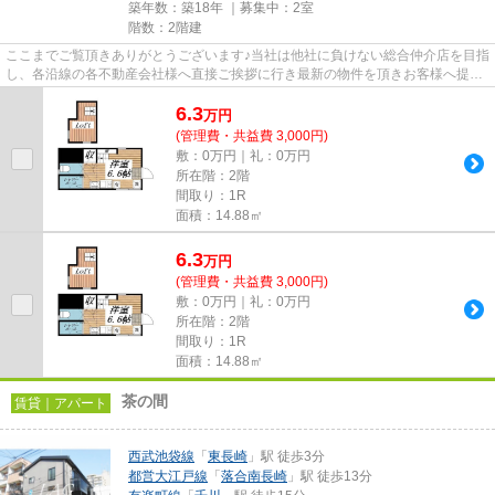
築年数：築18年 ｜募集中：
2室
階数：2階建
ここまでご覧頂きありがとうございます♪当社は他社に負けない総合仲介店を目指
し、各沿線の各不動産会社様へ直接ご挨拶に行き最新の物件を頂きお客様へ提供
しております！最新の情報は...
6.3
万
円
(管理費・共益費 3,000円)
敷：0万円｜礼：0万円
所在階：2階
間取り：1R
面積：14.88㎡
6.3
万
円
(管理費・共益費 3,000円)
敷：0万円｜礼：0万円
所在階：2階
間取り：1R
面積：14.88㎡
茶の間
賃貸｜アパート
西武池袋線
「
東長崎
」駅 徒歩3分
都営大江戸線
「
落合南長崎
」駅 徒歩13分