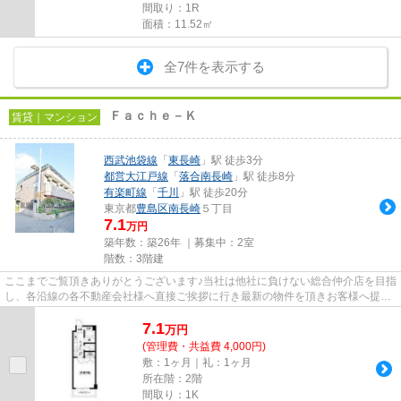
間取り：1R
面積：11.52㎡
全7件を表示する
Ｆａｃｈｅ－Ｋ
賃貸｜マンション
西武池袋線
「
東長崎
」駅 徒歩3分
都営大江戸線
「
落合南長崎
」駅 徒歩8分
有楽町線
「
千川
」駅 徒歩20分
東京都
豊島区
南長崎
５丁目
7.1
万円
築年数：築26年 ｜募集中：
2室
階数：3階建
ここまでご覧頂きありがとうございます♪当社は他社に負けない総合仲介店を目指
し、各沿線の各不動産会社様へ直接ご挨拶に行き最新の物件を頂きお客様へ提供
しております！最新の情報は...
7.1
万
円
(管理費・共益費 4,000円)
敷：1ヶ月｜礼：1ヶ月
所在階：2階
間取り：1K