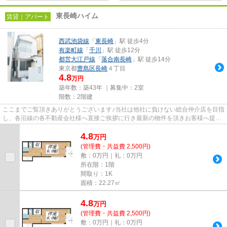
東長崎ハイム
賃貸｜アパート
西武池袋線
「
東長崎
」駅 徒歩4分
有楽町線
「
千川
」駅 徒歩12分
都営大江戸線
「
落合南長崎
」駅 徒歩14分
東京都
豊島区
長崎
４丁目
4.8
万円
築年数：築43年 ｜募集中：
2室
階数：2階建
ここまでご覧頂きありがとうございます♪当社は他社に負けない総合仲介店を目指
し、各沿線の各不動産会社様へ直接ご挨拶に行き最新の物件を頂きお客様へ提供
しております！最新の情報は...
4.8
万
円
(管理費・共益費 2,500円)
敷：0万円｜礼：0万円
所在階：1階
間取り：1K
面積：22.27㎡
4.8
万
円
(管理費・共益費 2,500円)
敷：0万円｜礼：0万円