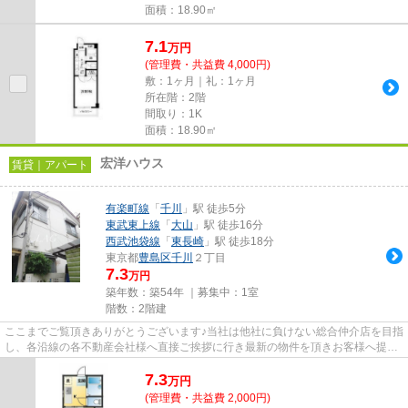
面積：18.90㎡
7.1
万
円
(管理費・共益費 4,000円)
敷：1ヶ月｜礼：1ヶ月
所在階：2階
間取り：1K
面積：18.90㎡
宏洋ハウス
賃貸｜アパート
有楽町線
「
千川
」駅 徒歩5分
東武東上線
「
大山
」駅 徒歩16分
西武池袋線
「
東長崎
」駅 徒歩18分
東京都
豊島区
千川
２丁目
7.3
万円
築年数：築54年 ｜募集中：
1室
階数：2階建
ここまでご覧頂きありがとうございます♪当社は他社に負けない総合仲介店を目指
し、各沿線の各不動産会社様へ直接ご挨拶に行き最新の物件を頂きお客様へ提供
しております！最新の情報は...
7.3
万
円
(管理費・共益費 2,000円)