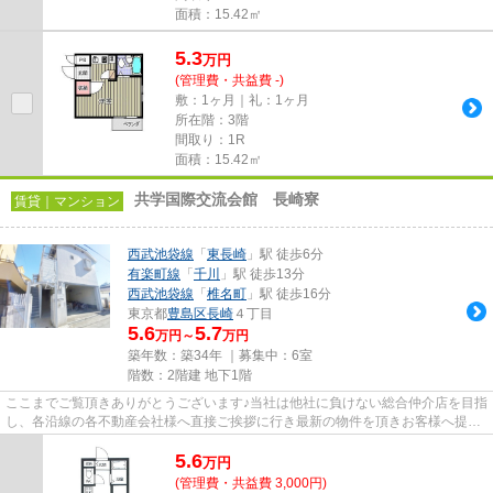
面積：15.42㎡
5.3
万
円
(管理費・共益費 -)
敷：1ヶ月｜礼：1ヶ月
所在階：3階
間取り：1R
面積：15.42㎡
共学国際交流会館 長崎寮
賃貸｜マンション
西武池袋線
「
東長崎
」駅 徒歩6分
有楽町線
「
千川
」駅 徒歩13分
西武池袋線
「
椎名町
」駅 徒歩16分
東京都
豊島区
長崎
４丁目
5.6
5.7
万円～
万円
築年数：築34年 ｜募集中：
6室
階数：2階建 地下1階
ここまでご覧頂きありがとうございます♪当社は他社に負けない総合仲介店を目指
し、各沿線の各不動産会社様へ直接ご挨拶に行き最新の物件を頂きお客様へ提供
しております！最新の情報は...
5.6
万
円
(管理費・共益費 3,000円)