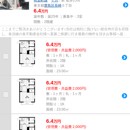
有楽町線
「
千川
」駅 徒歩15分
東京都
豊島区
長崎
５丁目
6.4
万円
築年数：築25年 ｜募集中：
3室
階数：2階建
ここまでご覧頂きありがとうございます♪当社は他社に負けない総合仲介店を目指
し、各沿線の各不動産会社様へ直接ご挨拶に行き最新の物件を頂きお客様へ提供
しております！最新の情報は...
6.4
万
円
(管理費・共益費 2,000円)
敷：1ヶ月｜礼：1ヶ月
所在階：2階
間取り：1K
面積：23.00㎡
6.4
万
円
(管理費・共益費 2,000円)
敷：1ヶ月｜礼：1ヶ月
所在階：2階
間取り：1K
面積：23.00㎡
6.4
万
円
(管理費・共益費 2,000円)