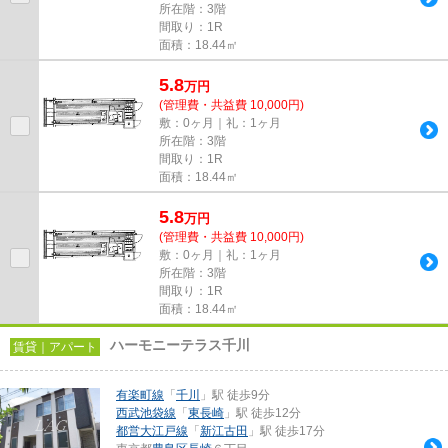
所在階：3階
間取り：1R
面積：18.44㎡
5.8
万
円
(管理費・共益費 10,000円)
敷：0ヶ月｜礼：1ヶ月
所在階：3階
間取り：1R
面積：18.44㎡
5.8
万
円
(管理費・共益費 10,000円)
敷：0ヶ月｜礼：1ヶ月
所在階：3階
間取り：1R
面積：18.44㎡
ハーモニーテラス千川
賃貸｜アパート
有楽町線
「
千川
」駅 徒歩9分
西武池袋線
「
東長崎
」駅 徒歩12分
都営大江戸線
「
新江古田
」駅 徒歩17分