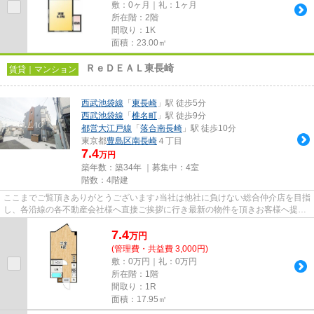
敷：0ヶ月｜礼：1ヶ月
所在階：2階
間取り：1K
面積：23.00㎡
ＲｅＤＥＡＬ東長崎
賃貸｜マンション
西武池袋線
「
東長崎
」駅 徒歩5分
西武池袋線
「
椎名町
」駅 徒歩9分
都営大江戸線
「
落合南長崎
」駅 徒歩10分
東京都
豊島区
南長崎
４丁目
7.4
万円
築年数：築34年 ｜募集中：
4室
階数：4階建
ここまでご覧頂きありがとうございます♪当社は他社に負けない総合仲介店を目指
し、各沿線の各不動産会社様へ直接ご挨拶に行き最新の物件を頂きお客様へ提供
しております！最新の情報は...
7.4
万
円
(管理費・共益費 3,000円)
敷：0万円｜礼：0万円
所在階：1階
間取り：1R
面積：17.95㎡