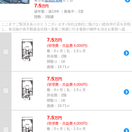
東京都
豊島区
長崎
６丁目
7.5
万円
築年数：築19年 ｜募集中：
3室
階数：3階建
ここまでご覧頂きありがとうございます♪当社は他社に負けない総合仲介店を目指
し、各沿線の各不動産会社様へ直接ご挨拶に行き最新の物件を頂きお客様へ提供
しております！最新の情報は...
7.5
万
円
(管理費・共益費 4,000円)
敷：0ヶ月｜礼：1.5ヶ月
所在階：2階
間取り：1K
面積：19.71㎡
7.5
万
円
(管理費・共益費 4,000円)
敷：0ヶ月｜礼：1.5ヶ月
所在階：2階
間取り：1K
面積：19.71㎡
7.5
万
円
(管理費・共益費 4,000円)
敷：0ヶ月｜礼：1.5ヶ月