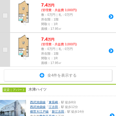
7.4
万
円
(管理費・共益費 3,000円)
敷：0万円｜礼：0万円
所在階：1階
間取り：1R
面積：17.95㎡
7.4
万
円
(管理費・共益費 3,000円)
敷：0万円｜礼：0万円
所在階：1階
間取り：1R
面積：17.95㎡
全4件を表示する
木津ハイツ
賃貸｜アパート
西武池袋線
「
東長崎
」駅 徒歩8分
西武池袋線
「
江古田
」駅 徒歩12分
都営大江戸線
「
新江古田
」駅 徒歩14分