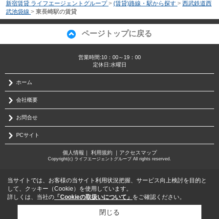
新宿賃貸 ライフエージェントグループ
>
(賃貸)路線・駅から探す
>
西武鉄道西
武池袋線
>
東長崎駅の賃貸
ページトップに戻る
営業時間:10：00～19：00
定休日:水曜日
ホーム
会社概要
お問合せ
PCサイト
個人情報
｜
利用規約
｜
アクセスマップ
Copyright(c) ライフエージェントグループ All rights reserved.
当サイトでは、お客様の当サイト利用状況把握、サービス向上検討を目的と
して、クッキー（Cookie）を使用しています。
詳しくは、当社の
「Cookieの取扱いについて」
をご確認ください。
閉じる