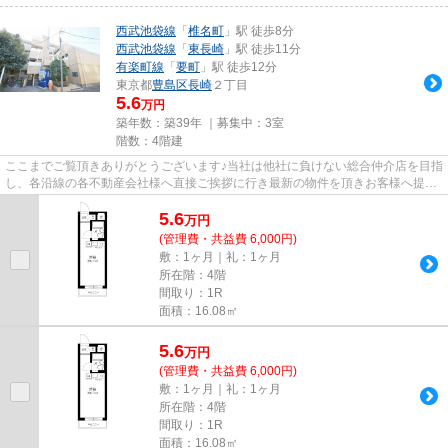
西武池袋線
「
椎名町
」駅 徒歩8分
西武池袋線
「
東長崎
」駅 徒歩11分
有楽町線
「
要町
」駅 徒歩12分
東京都
豊島区
長崎
２丁目
5.6
万円
築年数：築39年 ｜募集中：
3室
階数：4階建
ここまでご覧頂きありがとうございます♪当社は他社に負けない総合仲介店を目指
し、各沿線の各不動産会社様へ直接ご挨拶に行き最新の物件を頂きお客様へ提供
しております！最新の情報は...
5.6
万
円
(管理費・共益費 6,000円)
敷：1ヶ月｜礼：1ヶ月
所在階：4階
間取り：1R
面積：16.08㎡
5.6
万
円
(管理費・共益費 6,000円)
敷：1ヶ月｜礼：1ヶ月
所在階：4階
間取り：1R
面積：16.08㎡