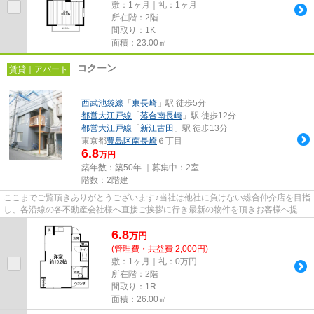
敷：1ヶ月｜礼：1ヶ月
所在階：2階
間取り：1K
面積：23.00㎡
コクーン
賃貸｜アパート
西武池袋線
「
東長崎
」駅 徒歩5分
都営大江戸線
「
落合南長崎
」駅 徒歩12分
都営大江戸線
「
新江古田
」駅 徒歩13分
東京都
豊島区
南長崎
６丁目
6.8
万円
築年数：築50年 ｜募集中：
2室
階数：2階建
ここまでご覧頂きありがとうございます♪当社は他社に負けない総合仲介店を目指
し、各沿線の各不動産会社様へ直接ご挨拶に行き最新の物件を頂きお客様へ提供
しております！最新の情報は...
6.8
万
円
(管理費・共益費 2,000円)
敷：1ヶ月｜礼：0万円
所在階：2階
間取り：1R
面積：26.00㎡