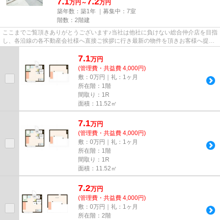
7.1
7.2
万円～
万円
築年数：築1年 ｜募集中：
7室
階数：2階建
ここまでご覧頂きありがとうございます♪当社は他社に負けない総合仲介店を目指
し、各沿線の各不動産会社様へ直接ご挨拶に行き最新の物件を頂きお客様へ提供
しております！最新の情報は...
7.1
万
円
(管理費・共益費 4,000円)
敷：0万円｜礼：1ヶ月
所在階：1階
間取り：1R
面積：11.52㎡
7.1
万
円
(管理費・共益費 4,000円)
敷：0万円｜礼：1ヶ月
所在階：1階
間取り：1R
面積：11.52㎡
7.2
万
円
(管理費・共益費 4,000円)
敷：0万円｜礼：1ヶ月
所在階：2階