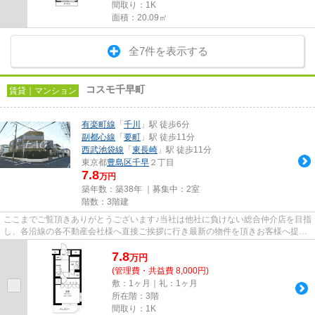
間取り：1K
面積：20.09㎡
全7件を表示する
コスモ千早町
賃貸｜マンション
有楽町線
「
千川
」駅 徒歩6分
副都心線
「
要町
」駅 徒歩11分
西武池袋線
「
東長崎
」駅 徒歩11分
東京都
豊島区
千早
２丁目
7.8
万円
築年数：築38年 ｜募集中：
2室
階数：3階建
ここまでご覧頂きありがとうございます♪当社は他社に負けない総合仲介店を目指
し、各沿線の各不動産会社様へ直接ご挨拶に行き最新の物件を頂きお客様へ提供
しております！最新の情報は...
7.8
万
円
(管理費・共益費 8,000円)
敷：1ヶ月｜礼：1ヶ月
所在階：3階
間取り：1K