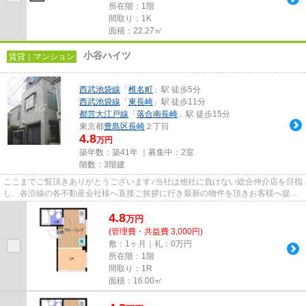
所在階：1階
間取り：1K
面積：22.27㎡
小谷ハイツ
賃貸｜マンション
西武池袋線
「
椎名町
」駅 徒歩5分
西武池袋線
「
東長崎
」駅 徒歩11分
都営大江戸線
「
落合南長崎
」駅 徒歩15分
東京都
豊島区
長崎
２丁目
4.8
万円
築年数：築41年 ｜募集中：
2室
階数：3階建
ここまでご覧頂きありがとうございます♪当社は他社に負けない総合仲介店を目指
し、各沿線の各不動産会社様へ直接ご挨拶に行き最新の物件を頂きお客様へ提供
しております！最新の情報は...
4.8
万
円
(管理費・共益費 3,000円)
敷：1ヶ月｜礼：0万円
所在階：1階
間取り：1R
面積：16.00㎡