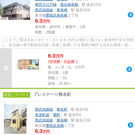
都営大江戸線
「
落合南長崎
」駅 徒歩13分
西武池袋線
「
東長崎
」駅 徒歩10分
東京都
豊島区
南長崎
２丁目
6.3
万円
築年数：築26年 ｜募集中：
1室
階数：2階建
ここまでご覧頂きありがとうございます♪当社は他社に負けない総合仲介店を目指
し、各沿線の各不動産会社様へ直接ご挨拶に行き最新の物件を頂きお客様へ提供
しております！最新の情報は...
6.3
万
円
(管理費・共益費 -)
敷：1ヶ月｜礼：0万円
所在階：1階
間取り：1K
面積：25.80㎡
プレステージ椎名町
賃貸｜アパート
西武池袋線
「
椎名町
」駅 徒歩3分
有楽町線
「
要町
」駅 徒歩9分
西武池袋線
「
東長崎
」駅 徒歩13分
東京都
豊島区
長崎
１丁目
6.3
万円