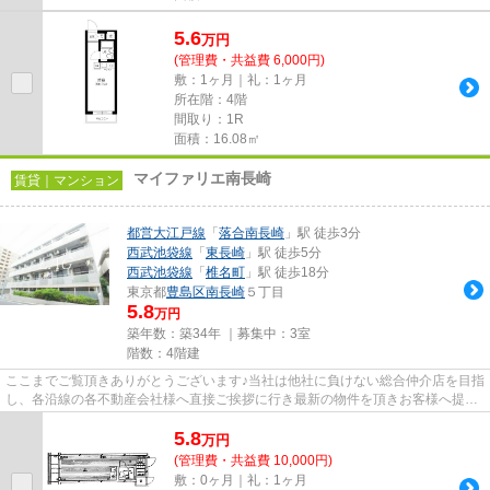
5.6
万
円
(管理費・共益費 6,000円)
敷：1ヶ月｜礼：1ヶ月
所在階：4階
間取り：1R
面積：16.08㎡
マイファリエ南長崎
賃貸｜マンション
都営大江戸線
「
落合南長崎
」駅 徒歩3分
西武池袋線
「
東長崎
」駅 徒歩5分
西武池袋線
「
椎名町
」駅 徒歩18分
東京都
豊島区
南長崎
５丁目
5.8
万円
築年数：築34年 ｜募集中：
3室
階数：4階建
ここまでご覧頂きありがとうございます♪当社は他社に負けない総合仲介店を目指
し、各沿線の各不動産会社様へ直接ご挨拶に行き最新の物件を頂きお客様へ提供
しております！最新の情報は...
5.8
万
円
(管理費・共益費 10,000円)
敷：0ヶ月｜礼：1ヶ月