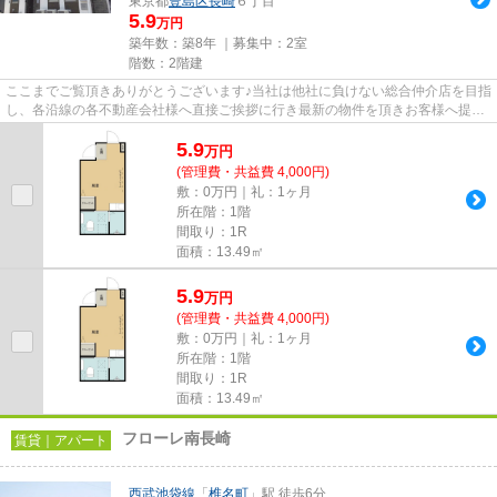
東京都
豊島区
長崎
６丁目
5.9
万円
築年数：築8年 ｜募集中：
2室
階数：2階建
ここまでご覧頂きありがとうございます♪当社は他社に負けない総合仲介店を目指
し、各沿線の各不動産会社様へ直接ご挨拶に行き最新の物件を頂きお客様へ提供
しております！最新の情報は...
5.9
万
円
(管理費・共益費 4,000円)
敷：0万円｜礼：1ヶ月
所在階：1階
間取り：1R
面積：13.49㎡
5.9
万
円
(管理費・共益費 4,000円)
敷：0万円｜礼：1ヶ月
所在階：1階
間取り：1R
面積：13.49㎡
フローレ南長崎
賃貸｜アパート
西武池袋線
「
椎名町
」駅 徒歩6分