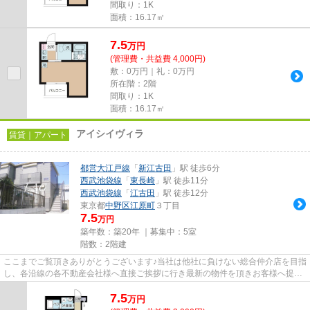
間取り：1K
面積：16.17㎡
7.5
万
円
(管理費・共益費 4,000円)
敷：0万円｜礼：0万円
所在階：2階
間取り：1K
面積：16.17㎡
アイシイヴィラ
賃貸｜アパート
都営大江戸線
「
新江古田
」駅 徒歩6分
西武池袋線
「
東長崎
」駅 徒歩11分
西武池袋線
「
江古田
」駅 徒歩12分
東京都
中野区
江原町
３丁目
7.5
万円
築年数：築20年 ｜募集中：
5室
階数：2階建
ここまでご覧頂きありがとうございます♪当社は他社に負けない総合仲介店を目指
し、各沿線の各不動産会社様へ直接ご挨拶に行き最新の物件を頂きお客様へ提供
しております！最新の情報は...
7.5
万
円