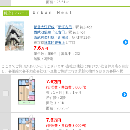
面積：25.51㎡
Ｕｒｂａｎ Ｎｅｓｔ
賃貸｜アパート
都営大江戸線
「
新江古田
」駅 徒歩4分
西武池袋線
「
江古田
」駅 徒歩6分
西武有楽町線
「
新桜台
」駅 徒歩11分
東京都
練馬区
豊玉上
１丁目
7.6
万円
築年数：築6年 ｜募集中：
2室
階数：3階建
ここまでご覧頂きありがとうございます♪当社は他社に負けない総合仲介店を目指
し、各沿線の各不動産会社様へ直接ご挨拶に行き最新の物件を頂きお客様へ提供
しております！最新の情報は...
7.6
万
円
(管理費・共益費 3,000円)
敷：1ヶ月｜礼：1ヶ月
所在階：3階
間取り：1K
面積：20.25㎡
7.6
万
円
(管理費・共益費 3,000円)