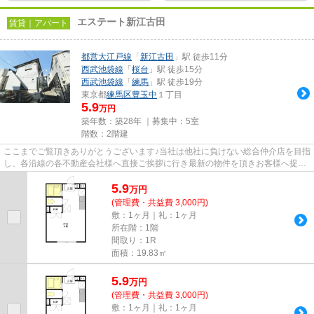
エステート新江古田
賃貸｜アパート
都営大江戸線
「
新江古田
」駅 徒歩11分
西武池袋線
「
桜台
」駅 徒歩15分
西武池袋線
「
練馬
」駅 徒歩19分
東京都
練馬区
豊玉中
１丁目
5.9
万円
築年数：築28年 ｜募集中：
5室
階数：2階建
ここまでご覧頂きありがとうございます♪当社は他社に負けない総合仲介店を目指
し、各沿線の各不動産会社様へ直接ご挨拶に行き最新の物件を頂きお客様へ提供
しております！最新の情報は...
5.9
万
円
(管理費・共益費 3,000円)
敷：1ヶ月｜礼：1ヶ月
所在階：1階
間取り：1R
面積：19.83㎡
5.9
万
円
(管理費・共益費 3,000円)
敷：1ヶ月｜礼：1ヶ月