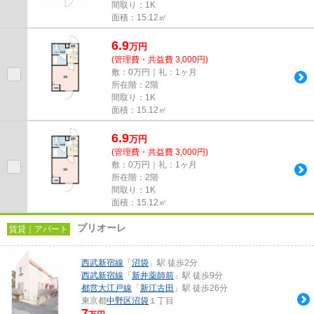
間取り：1K
面積：15.12㎡
6.9
万
円
(管理費・共益費 3,000円)
敷：0万円｜礼：1ヶ月
所在階：2階
間取り：1K
面積：15.12㎡
6.9
万
円
(管理費・共益費 3,000円)
敷：0万円｜礼：1ヶ月
所在階：2階
間取り：1K
面積：15.12㎡
プリオーレ
賃貸｜アパート
西武新宿線
「
沼袋
」駅 徒歩2分
西武新宿線
「
新井薬師前
」駅 徒歩9分
都営大江戸線
「
新江古田
」駅 徒歩26分
東京都
中野区
沼袋
１丁目
7