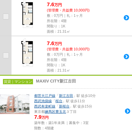
7.6
万
円
(管理費・共益費 10,000円)
敷：0万円｜礼：1ヶ月
所在階：4階
間取り：1K
面積：21.31㎡
7.6
万
円
(管理費・共益費 10,000円)
敷：0万円｜礼：1ヶ月
所在階：4階
間取り：1K
面積：21.31㎡
MAXIV CITY新江古田
賃貸｜マンション
都営大江戸線
「
新江古田
」駅 徒歩10分
西武池袋線
「
桜台
」駅 徒歩11分
西武有楽町線
「
新桜台
」駅 徒歩15分
東京都
練馬区
豊玉北
３丁目
7.9
万円
築年数：築1年未満 ｜募集中：
3室
階数：4階建