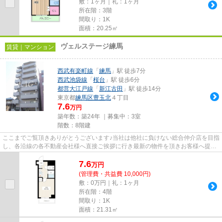
敷：1ヶ月｜礼：1ヶ月
所在階：3階
間取り：1K
面積：20.25㎡
ヴェルステージ練馬
賃貸｜マンション
西武有楽町線
「
練馬
」駅 徒歩7分
西武池袋線
「
桜台
」駅 徒歩6分
都営大江戸線
「
新江古田
」駅 徒歩14分
東京都
練馬区
豊玉北
４丁目
7.6
万円
築年数：築24年 ｜募集中：
3室
階数：8階建
ここまでご覧頂きありがとうございます♪当社は他社に負けない総合仲介店を目指
し、各沿線の各不動産会社様へ直接ご挨拶に行き最新の物件を頂きお客様へ提供
しております！最新の情報は...
7.6
万
円
(管理費・共益費 10,000円)
敷：0万円｜礼：1ヶ月
所在階：4階
間取り：1K
面積：21.31㎡