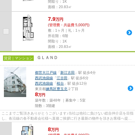
間取り：1K
面積：20.83㎡
7.9
万
円
(管理費・共益費 5,000円)
敷：1ヶ月｜礼：1ヶ月
所在階：6階
間取り：1K
面積：20.83㎡
ＧＬＡＮＤ
賃貸｜マンション
都営大江戸線
「
新江古田
」駅 徒歩4分
西武池袋線
「
江古田
」駅 徒歩6分
西武池袋線
「
桜台
」駅 徒歩12分
東京都
練馬区
豊玉北
２丁目
8
万円
築年数：築48年 ｜募集中：
5室
階数：3階建
ここまでご覧頂きありがとうございます♪当社は他社に負けない総合仲介店を目指
し、各沿線の各不動産会社様へ直接ご挨拶に行き最新の物件を頂きお客様へ提供
しております！最新の情報は...
8
万
円