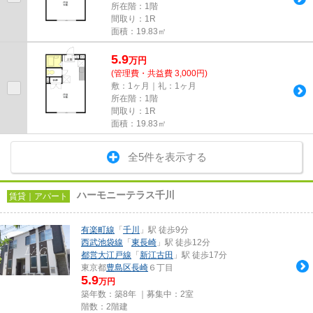
所在階：1階
間取り：1R
面積：19.83㎡
5.9
万
円
(管理費・共益費 3,000円)
敷：1ヶ月｜礼：1ヶ月
所在階：1階
間取り：1R
面積：19.83㎡
全5件を表示する
ハーモニーテラス千川
賃貸｜アパート
有楽町線
「
千川
」駅 徒歩9分
西武池袋線
「
東長崎
」駅 徒歩12分
都営大江戸線
「
新江古田
」駅 徒歩17分
東京都
豊島区
長崎
６丁目
5.9
万円
築年数：築8年 ｜募集中：
2室
階数：2階建