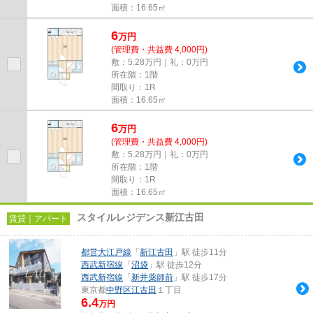
面積：16.65㎡
6
万
円
(管理費・共益費 4,000円)
敷：5.28万円｜礼：0万円
所在階：1階
間取り：1R
面積：16.65㎡
6
万
円
(管理費・共益費 4,000円)
敷：5.28万円｜礼：0万円
所在階：1階
間取り：1R
面積：16.65㎡
スタイルレジデンス新江古田
賃貸｜アパート
都営大江戸線
「
新江古田
」駅 徒歩11分
西武新宿線
「
沼袋
」駅 徒歩12分
西武新宿線
「
新井薬師前
」駅 徒歩17分
東京都
中野区
江古田
１丁目
6.4
万円