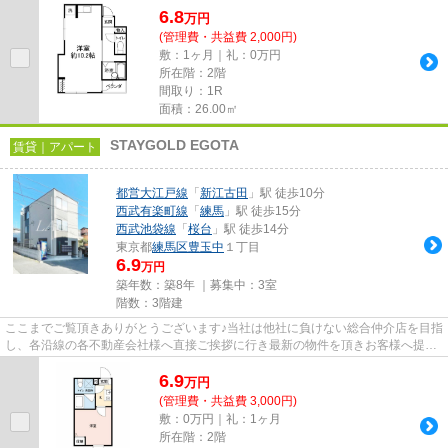
6.8
万
円
(管理費・共益費 2,000円)
敷：1ヶ月｜礼：0万円
所在階：2階
間取り：1R
面積：26.00㎡
STAYGOLD EGOTA
賃貸｜アパート
都営大江戸線
「
新江古田
」駅 徒歩10分
西武有楽町線
「
練馬
」駅 徒歩15分
西武池袋線
「
桜台
」駅 徒歩14分
東京都
練馬区
豊玉中
１丁目
6.9
万円
築年数：築8年 ｜募集中：
3室
階数：3階建
ここまでご覧頂きありがとうございます♪当社は他社に負けない総合仲介店を目指
し、各沿線の各不動産会社様へ直接ご挨拶に行き最新の物件を頂きお客様へ提供
しております！最新の情報は...
6.9
万
円
(管理費・共益費 3,000円)
敷：0万円｜礼：1ヶ月
所在階：2階