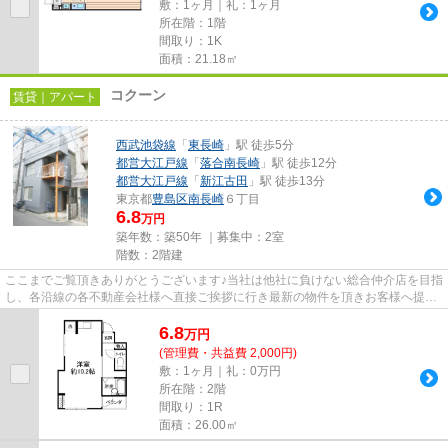
敷：1ヶ月｜礼：1ヶ月
所在階：1階
間取り：1K
面積：21.18㎡
コクーン
賃貸｜アパート
西武池袋線
「
東長崎
」駅 徒歩5分
都営大江戸線
「
落合南長崎
」駅 徒歩12分
都営大江戸線
「
新江古田
」駅 徒歩13分
東京都
豊島区
南長崎
６丁目
6.8
万円
築年数：築50年 ｜募集中：
2室
階数：2階建
ここまでご覧頂きありがとうございます♪当社は他社に負けない総合仲介店を目指
し、各沿線の各不動産会社様へ直接ご挨拶に行き最新の物件を頂きお客様へ提供
しております！最新の情報は...
6.8
万
円
(管理費・共益費 2,000円)
敷：1ヶ月｜礼：0万円
所在階：2階
間取り：1R
面積：26.00㎡