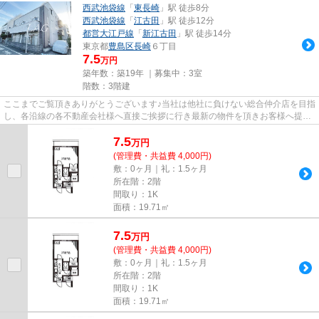
西武池袋線
「
東長崎
」駅 徒歩8分
西武池袋線
「
江古田
」駅 徒歩12分
都営大江戸線
「
新江古田
」駅 徒歩14分
東京都
豊島区
長崎
６丁目
7.5
万円
築年数：築19年 ｜募集中：
3室
階数：3階建
ここまでご覧頂きありがとうございます♪当社は他社に負けない総合仲介店を目指
し、各沿線の各不動産会社様へ直接ご挨拶に行き最新の物件を頂きお客様へ提供
しております！最新の情報は...
7.5
万
円
(管理費・共益費 4,000円)
敷：0ヶ月｜礼：1.5ヶ月
所在階：2階
間取り：1K
面積：19.71㎡
7.5
万
円
(管理費・共益費 4,000円)
敷：0ヶ月｜礼：1.5ヶ月
所在階：2階
間取り：1K
面積：19.71㎡