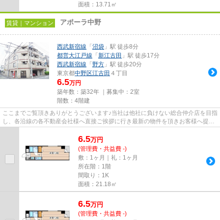
面積：13.71㎡
アポーラ中野
賃貸｜マンション
西武新宿線
「
沼袋
」駅 徒歩8分
都営大江戸線
「
新江古田
」駅 徒歩17分
西武新宿線
「
野方
」駅 徒歩20分
東京都
中野区
江古田
４丁目
6.5
万円
築年数：築32年 ｜募集中：
2室
階数：4階建
ここまでご覧頂きありがとうございます♪当社は他社に負けない総合仲介店を目指
し、各沿線の各不動産会社様へ直接ご挨拶に行き最新の物件を頂きお客様へ提供
しております！最新の情報は...
6.5
万
円
(管理費・共益費 -)
敷：1ヶ月｜礼：1ヶ月
所在階：1階
間取り：1K
面積：21.18㎡
6.5
万
円
(管理費・共益費 -)