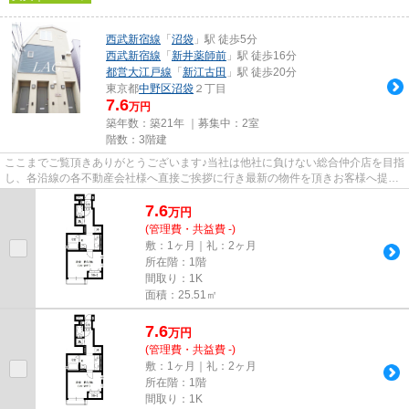
西武新宿線
「
沼袋
」駅 徒歩5分
西武新宿線
「
新井薬師前
」駅 徒歩16分
都営大江戸線
「
新江古田
」駅 徒歩20分
東京都
中野区
沼袋
２丁目
7.6
万円
築年数：築21年 ｜募集中：
2室
階数：3階建
ここまでご覧頂きありがとうございます♪当社は他社に負けない総合仲介店を目指
し、各沿線の各不動産会社様へ直接ご挨拶に行き最新の物件を頂きお客様へ提供
しております！最新の情報は...
7.6
万
円
(管理費・共益費 -)
敷：1ヶ月｜礼：2ヶ月
所在階：1階
間取り：1K
面積：25.51㎡
7.6
万
円
(管理費・共益費 -)
敷：1ヶ月｜礼：2ヶ月
所在階：1階
間取り：1K