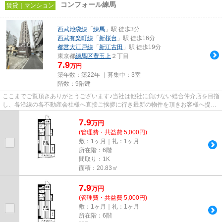
コンフォール練馬
賃貸｜マンション
西武池袋線
「
練馬
」駅 徒歩3分
西武有楽町線
「
新桜台
」駅 徒歩16分
都営大江戸線
「
新江古田
」駅 徒歩19分
東京都
練馬区
豊玉上
２丁目
7.9
万円
築年数：築22年 ｜募集中：
3室
階数：9階建
ここまでご覧頂きありがとうございます♪当社は他社に負けない総合仲介店を目指
し、各沿線の各不動産会社様へ直接ご挨拶に行き最新の物件を頂きお客様へ提供
しております！最新の情報は...
7.9
万
円
(管理費・共益費 5,000円)
敷：1ヶ月｜礼：1ヶ月
所在階：6階
間取り：1K
面積：20.83㎡
7.9
万
円
(管理費・共益費 5,000円)
敷：1ヶ月｜礼：1ヶ月
所在階：6階