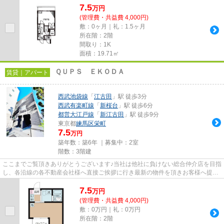
7.5
万
円
(管理費・共益費 4,000円)
敷：0ヶ月｜礼：1.5ヶ月
所在階：2階
間取り：1K
面積：19.71㎡
ＱＵＰＳ ＥＫＯＤＡ
賃貸｜アパート
西武池袋線
「
江古田
」駅 徒歩3分
西武有楽町線
「
新桜台
」駅 徒歩6分
都営大江戸線
「
新江古田
」駅 徒歩9分
東京都
練馬区
栄町
7.5
万円
築年数：築6年 ｜募集中：
2室
階数：3階建
ここまでご覧頂きありがとうございます♪当社は他社に負けない総合仲介店を目指
し、各沿線の各不動産会社様へ直接ご挨拶に行き最新の物件を頂きお客様へ提供
しております！最新の情報は...
7.5
万
円
(管理費・共益費 4,000円)
敷：0万円｜礼：0万円
所在階：2階