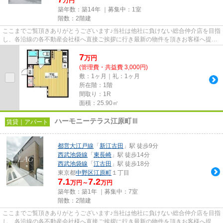
万円
築年数：築14年 ｜募集中：
1室
階数：2階建
ここまでご覧頂きありがとうございます♪当社は他社に負けない総合仲介店を目指
し、各沿線の各不動産会社様へ直接ご挨拶に行き最新の物件を頂きお客様へ提供
しております！最新の情報は...
7
万
円
(管理費・共益費 3,000円)
敷：1ヶ月｜礼：1ヶ月
所在階：1階
間取り：1R
面積：25.90㎡
ハーモニーテラス江原町Ⅲ
賃貸｜アパート
都営大江戸線
「
新江古田
」駅 徒歩9分
西武池袋線
「
東長崎
」駅 徒歩14分
西武池袋線
「
江古田
」駅 徒歩18分
東京都
中野区
江原町
１丁目
7.1
7.2
万円～
万円
築年数：築1年 ｜募集中：
7室
階数：2階建
ここまでご覧頂きありがとうございます♪当社は他社に負けない総合仲介店を目指
し、各沿線の各不動産会社様へ直接ご挨拶に行き最新の物件を頂きお客様へ提供