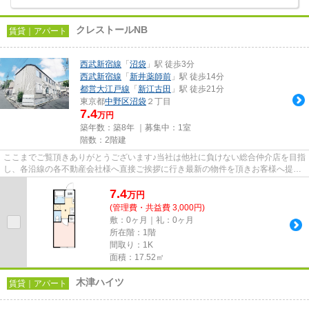
クレストールNB
賃貸｜アパート
西武新宿線
「
沼袋
」駅 徒歩3分
西武新宿線
「
新井薬師前
」駅 徒歩14分
都営大江戸線
「
新江古田
」駅 徒歩21分
東京都
中野区
沼袋
２丁目
7.4
万円
築年数：築8年 ｜募集中：
1室
階数：2階建
ここまでご覧頂きありがとうございます♪当社は他社に負けない総合仲介店を目指
し、各沿線の各不動産会社様へ直接ご挨拶に行き最新の物件を頂きお客様へ提供
しております！最新の情報は...
7.4
万
円
(管理費・共益費 3,000円)
敷：0ヶ月｜礼：0ヶ月
所在階：1階
間取り：1K
面積：17.52㎡
木津ハイツ
賃貸｜アパート