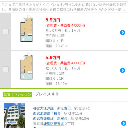
ここまでご覧頂きありがとうございます♪当社は他社に負けない総合仲介店を目指
し、各沿線の各不動産会社様へ直接ご挨拶に行き最新の物件を頂きお客様へ提供
しております！最新の情報は...
5.9
万
円
(管理費・共益費 4,000円)
敷：0万円｜礼：1ヶ月
所在階：1階
間取り：1R
面積：13.49㎡
5.9
万
円
(管理費・共益費 4,000円)
敷：0万円｜礼：1ヶ月
所在階：1階
間取り：1R
面積：13.49㎡
プレイス４０
賃貸｜マンション
都営大江戸線
「
新江古田
」駅 徒歩7分
西武池袋線
「
桜台
」駅 徒歩11分
西武有楽町線
「
新桜台
」駅 徒歩13分
東京都
練馬区
豊玉北
２丁目