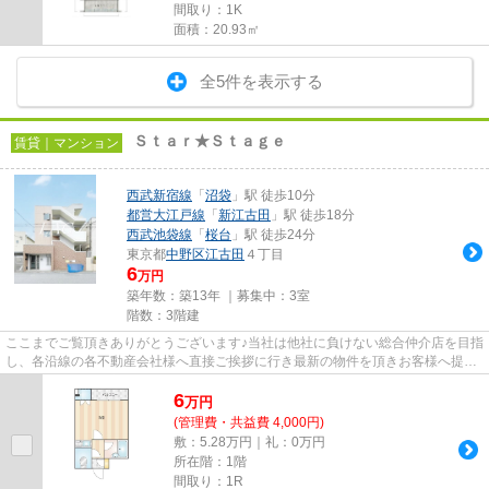
間取り：1K
面積：20.93㎡
全5件を表示する
Ｓｔａｒ★Ｓｔａｇｅ
賃貸｜マンション
西武新宿線
「
沼袋
」駅 徒歩10分
都営大江戸線
「
新江古田
」駅 徒歩18分
西武池袋線
「
桜台
」駅 徒歩24分
東京都
中野区
江古田
４丁目
6
万円
築年数：築13年 ｜募集中：
3室
階数：3階建
ここまでご覧頂きありがとうございます♪当社は他社に負けない総合仲介店を目指
し、各沿線の各不動産会社様へ直接ご挨拶に行き最新の物件を頂きお客様へ提供
しております！最新の情報は...
6
万
円
(管理費・共益費 4,000円)
敷：5.28万円｜礼：0万円
所在階：1階
間取り：1R