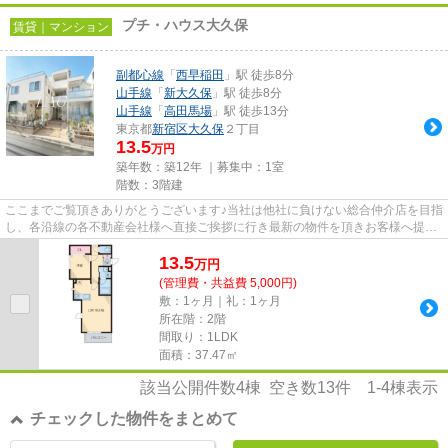
プチ・ハウス大久保
賃貸｜マンション
副都心線
「
西早稲田
」駅 徒歩8分
山手線
「
新大久保
」駅 徒歩8分
山手線
「
高田馬場
」駅 徒歩13分
東京都
新宿区
大久保
２丁目
13.5
万円
築年数：築12年 ｜募集中：
1室
階数：3階建
ここまでご覧頂きありがとうございます♪当社は他社に負けない総合仲介店を目指
し、各沿線の各不動産会社様へ直接ご挨拶に行き最新の物件を頂きお客様へ提供
しております！最新の情報は...
13.5
万
円
(管理費・共益費 5,000円)
敷：1ヶ月｜礼：1ヶ月
所在階：2階
間取り：1LDK
面積：37.47㎡
該当公開件数
4
棟 空き数
13
件
1-4
棟表示
チェックした物件をまとめて