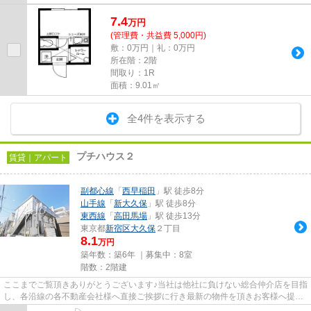
7.4
万
円
(管理費・共益費 5,000円)
敷：0万円｜礼：0万円
所在階：2階
間取り：1R
面積：9.01㎡
全4件を表示する
プチハウス２
賃貸｜アパート
副都心線
「
西早稲田
」駅 徒歩8分
山手線
「
新大久保
」駅 徒歩8分
東西線
「
高田馬場
」駅 徒歩13分
東京都
新宿区
大久保
２丁目
8.1
万円
築年数：築6年 ｜募集中：
8室
階数：2階建
ここまでご覧頂きありがとうございます♪当社は他社に負けない総合仲介店を目指
し、各沿線の各不動産会社様へ直接ご挨拶に行き最新の物件を頂きお客様へ提供
しております！最新の情報は...