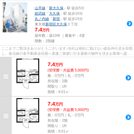
山手線
「
新大久保
」駅 徒歩5分
総武線
「
大久保
」駅 徒歩10分
丸ノ内線
「
新宿
」駅 徒歩15分
東京都
新宿区
大久保
２丁目
7.4
万円
築年数：築10年 ｜募集中：
4室
階数：2階建
ここまでご覧頂きありがとうございます♪当社は他社に負けない総合仲介店を目指
し、各沿線の各不動産会社様へ直接ご挨拶に行き最新の物件を頂きお客様へ提供
しております！最新の情報は...
7.4
万
円
(管理費・共益費 5,000円)
敷：0万円｜礼：0万円
所在階：2階
間取り：1R
面積：9.01㎡
7.4
万
円
(管理費・共益費 5,000円)
敷：0万円｜礼：0万円
所在階：2階
間取り：1R
面積：9.01㎡