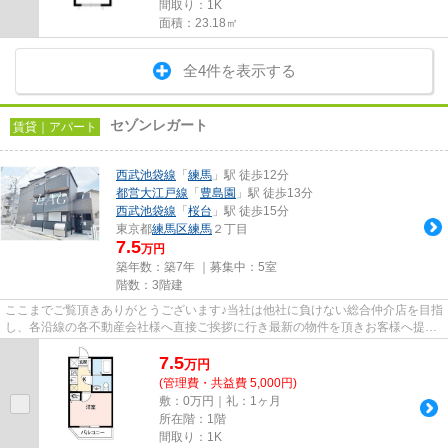
間取り：1K
面積：23.18㎡
全4件を表示する
セゾンレガート
賃貸｜アパート
西武池袋線
「
練馬
」駅 徒歩12分
都営大江戸線
「
豊島園
」駅 徒歩13分
西武池袋線
「
桜台
」駅 徒歩15分
東京都
練馬区
練馬
２丁目
7.5
万円
築年数：築7年 ｜募集中：
5室
階数：3階建
ここまでご覧頂きありがとうございます♪当社は他社に負けない総合仲介店を目指
し、各沿線の各不動産会社様へ直接ご挨拶に行き最新の物件を頂きお客様へ提供
しております！最新の情報は...
7.5
万
円
(管理費・共益費 5,000円)
敷：0万円｜礼：1ヶ月
所在階：1階
間取り：1K