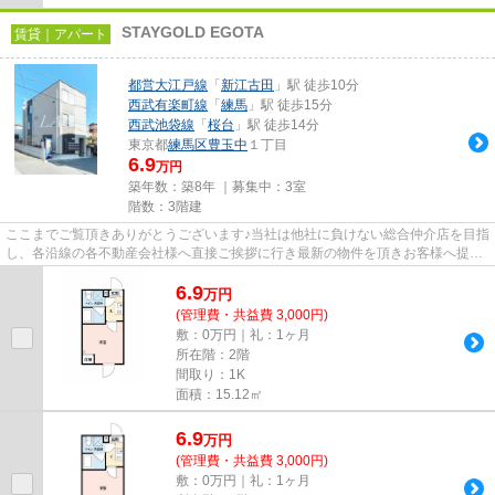
STAYGOLD EGOTA
賃貸｜アパート
都営大江戸線
「
新江古田
」駅 徒歩10分
西武有楽町線
「
練馬
」駅 徒歩15分
西武池袋線
「
桜台
」駅 徒歩14分
東京都
練馬区
豊玉中
１丁目
6.9
万円
築年数：築8年 ｜募集中：
3室
階数：3階建
ここまでご覧頂きありがとうございます♪当社は他社に負けない総合仲介店を目指
し、各沿線の各不動産会社様へ直接ご挨拶に行き最新の物件を頂きお客様へ提供
しております！最新の情報は...
6.9
万
円
(管理費・共益費 3,000円)
敷：0万円｜礼：1ヶ月
所在階：2階
間取り：1K
面積：15.12㎡
6.9
万
円
(管理費・共益費 3,000円)
敷：0万円｜礼：1ヶ月