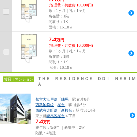
(管理費・共益費 10,000円)
敷：1ヶ月｜礼：1ヶ月
所在階：1階
間取り：1K
面積：16.18㎡
7.4
万
円
(管理費・共益費 10,000円)
敷：1ヶ月｜礼：1ヶ月
所在階：1階
間取り：1K
面積：16.18㎡
ＴＨＥ ＲＥＳＩＤＥＮＣＥ ＤＤＩ ＮＥＲＩＭ
賃貸｜マンション
Ａ
都営大江戸線
「
練馬
」駅 徒歩8分
西武池袋線
「
桜台
」駅 徒歩6分
西武有楽町線
「
新桜台
」駅 徒歩14分
東京都
練馬区
桜台
４丁目
7.4
万円
築年数：築6年 ｜募集中：
2室
階数：4階建