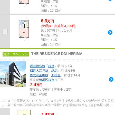
所在階：2階
間取り：1K
面積：15.12㎡
6.9
万
円
(管理費・共益費 3,000円)
敷：0万円｜礼：1ヶ月
所在階：2階
間取り：1K
面積：15.12㎡
THE RESIDENCE DDI NERIMA
賃貸｜マンション
西武池袋線
「
桜台
」駅 徒歩7分
都営大江戸線
「
練馬
」駅 徒歩8分
西武有楽町線
「
新桜台
」駅 徒歩14分
東京都
練馬区
桜台
４丁目
7.4
万円
築年数：築6年 ｜募集中：
2室
階数：4階建
ここまでご覧頂きありがとうございます♪当社は他社に負けない総合仲介店を目指
し、各沿線の各不動産会社様へ直接ご挨拶に行き最新の物件を頂きお客様へ提供
しております！最新の情報は...
7.4
万
円