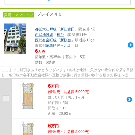
プレイス４０
賃貸｜マンション
都営大江戸線
「
新江古田
」駅 徒歩7分
西武池袋線
「
桜台
」駅 徒歩11分
西武有楽町線
「
新桜台
」駅 徒歩13分
東京都
練馬区
豊玉北
２丁目
6
万円
築年数：築35年 ｜募集中：
5室
階数：6階建
ここまでご覧頂きありがとうございます♪当社は他社に負けない総合仲介店を目指
し、各沿線の各不動産会社様へ直接ご挨拶に行き最新の物件を頂きお客様へ提供
しております！最新の情報は...
6
万
円
(管理費・共益費 5,000円)
敷：0万円｜礼：1ヶ月
所在階：2階
間取り：1K
面積：20.93㎡
6
万
円
(管理費・共益費 5,000円)