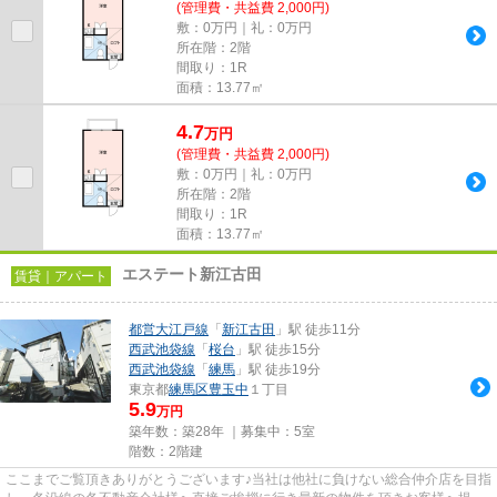
(管理費・共益費 2,000円)
敷：0万円｜礼：0万円
所在階：2階
間取り：1R
面積：13.77㎡
4.7
万
円
(管理費・共益費 2,000円)
敷：0万円｜礼：0万円
所在階：2階
間取り：1R
面積：13.77㎡
エステート新江古田
賃貸｜アパート
都営大江戸線
「
新江古田
」駅 徒歩11分
西武池袋線
「
桜台
」駅 徒歩15分
西武池袋線
「
練馬
」駅 徒歩19分
東京都
練馬区
豊玉中
１丁目
5.9
万円
築年数：築28年 ｜募集中：
5室
階数：2階建
ここまでご覧頂きありがとうございます♪当社は他社に負けない総合仲介店を目指