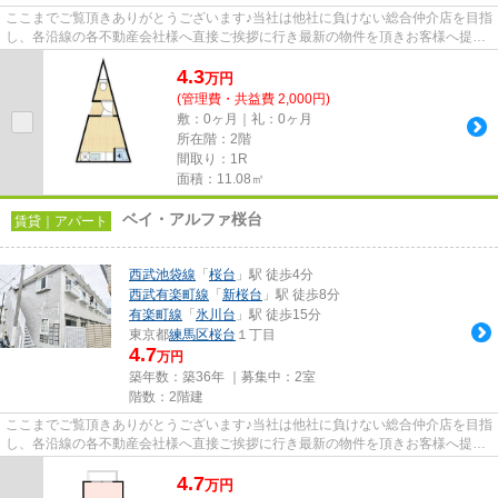
ここまでご覧頂きありがとうございます♪当社は他社に負けない総合仲介店を目指
し、各沿線の各不動産会社様へ直接ご挨拶に行き最新の物件を頂きお客様へ提供
しております！最新の情報は...
4.3
万
円
(管理費・共益費 2,000円)
敷：0ヶ月｜礼：0ヶ月
所在階：2階
間取り：1R
面積：11.08㎡
ベイ・アルファ桜台
賃貸｜アパート
西武池袋線
「
桜台
」駅 徒歩4分
西武有楽町線
「
新桜台
」駅 徒歩8分
有楽町線
「
氷川台
」駅 徒歩15分
東京都
練馬区
桜台
１丁目
4.7
万円
築年数：築36年 ｜募集中：
2室
階数：2階建
ここまでご覧頂きありがとうございます♪当社は他社に負けない総合仲介店を目指
し、各沿線の各不動産会社様へ直接ご挨拶に行き最新の物件を頂きお客様へ提供
しております！最新の情報は...
4.7
万
円