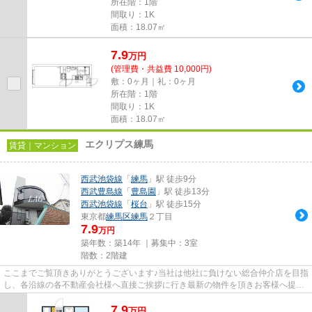
所在階：1階
間取り：1K
面積：18.07㎡
7.9
万
円
(管理費・共益費 10,000円)
敷：0ヶ月｜礼：0ヶ月
所在階：1階
間取り：1K
面積：18.07㎡
エクリプス練馬
賃貸｜マンション
西武池袋線
「
練馬
」駅 徒歩9分
西武豊島線
「
豊島園
」駅 徒歩13分
西武池袋線
「
桜台
」駅 徒歩15分
東京都
練馬区
練馬
２丁目
7.9
万円
築年数：築14年 ｜募集中：
3室
階数：2階建
ここまでご覧頂きありがとうございます♪当社は他社に負けない総合仲介店を目指
し、各沿線の各不動産会社様へ直接ご挨拶に行き最新の物件を頂きお客様へ提供
しております！最新の情報は...
7.9
万
円