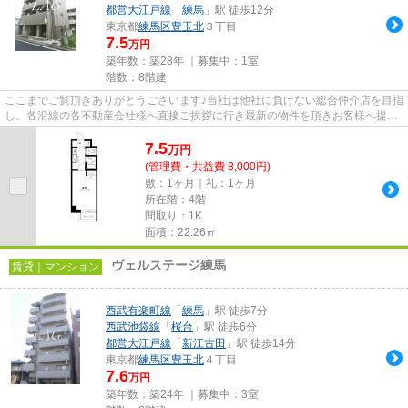
都営大江戸線
「
練馬
」駅 徒歩12分
東京都
練馬区
豊玉北
３丁目
7.5
万円
築年数：築28年 ｜募集中：
1室
階数：8階建
ここまでご覧頂きありがとうございます♪当社は他社に負けない総合仲介店を目指
し、各沿線の各不動産会社様へ直接ご挨拶に行き最新の物件を頂きお客様へ提供
しております！最新の情報は...
7.5
万
円
(管理費・共益費 8,000円)
敷：1ヶ月｜礼：1ヶ月
所在階：4階
間取り：1K
面積：22.26㎡
ヴェルステージ練馬
賃貸｜マンション
西武有楽町線
「
練馬
」駅 徒歩7分
西武池袋線
「
桜台
」駅 徒歩6分
都営大江戸線
「
新江古田
」駅 徒歩14分
東京都
練馬区
豊玉北
４丁目
7.6
万円
築年数：築24年 ｜募集中：
3室