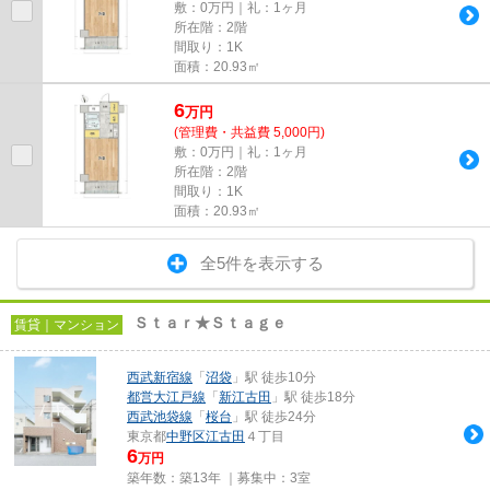
敷：0万円｜礼：1ヶ月
所在階：2階
間取り：1K
面積：20.93㎡
6
万
円
(管理費・共益費 5,000円)
敷：0万円｜礼：1ヶ月
所在階：2階
間取り：1K
面積：20.93㎡
全5件を表示する
Ｓｔａｒ★Ｓｔａｇｅ
賃貸｜マンション
西武新宿線
「
沼袋
」駅 徒歩10分
都営大江戸線
「
新江古田
」駅 徒歩18分
西武池袋線
「
桜台
」駅 徒歩24分
東京都
中野区
江古田
４丁目
6
万円
築年数：築13年 ｜募集中：
3室