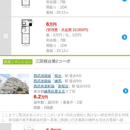
所在階：7階
間取り：1DK
面積：20.12㎡
6
万
円
(管理費・共益費 10,000円)
敷：0万円｜礼：0万円
所在階：7階
間取り：1DK
面積：20.12㎡
三田桜台第2コーポ
賃貸｜マンション
西武池袋線
「
桜台
」駅 徒歩4分
西武池袋線
「
練馬
」駅 徒歩9分
西武有楽町線
「
新桜台
」駅 徒歩10分
東京都
練馬区
豊玉北
３丁目
6.2
万円
築年数：築55年 ｜募集中：
2室
階数：6階建
ここまでご覧頂きありがとうございます♪当社は他社に負けない総合仲介店を目指
し、各沿線の各不動産会社様へ直接ご挨拶に行き最新の物件を頂きお客様へ提供
しております！最新の情報は...