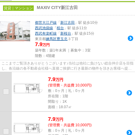
MAXIV CITY新江古田
賃貸｜マンション
都営大江戸線
「
新江古田
」駅 徒歩10分
西武池袋線
「
桜台
」駅 徒歩11分
西武有楽町線
「
新桜台
」駅 徒歩15分
東京都
練馬区
豊玉北
３丁目
7.9
万円
築年数：築1年未満 ｜募集中：
3室
階数：4階建
ここまでご覧頂きありがとうございます♪当社は他社に負けない総合仲介店を目指
し、各沿線の各不動産会社様へ直接ご挨拶に行き最新の物件を頂きお客様へ提供
しております！最新の情報は...
7.9
万
円
(管理費・共益費 10,000円)
敷：0ヶ月｜礼：0ヶ月
所在階：1階
間取り：1K
面積：18.07㎡
7.9
万
円
(管理費・共益費 10,000円)
敷：0ヶ月｜礼：0ヶ月