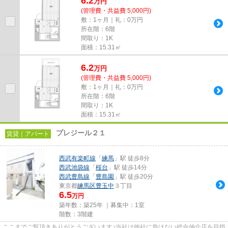
6.2
万
円
(管理費・共益費 5,000円)
敷：1ヶ月｜礼：0万円
所在階：6階
間取り：1K
面積：15.31㎡
6.2
万
円
(管理費・共益費 5,000円)
敷：1ヶ月｜礼：0万円
所在階：6階
間取り：1K
面積：15.31㎡
プレジール２１
賃貸｜アパート
西武有楽町線
「
練馬
」駅 徒歩8分
西武池袋線
「
桜台
」駅 徒歩14分
西武豊島線
「
豊島園
」駅 徒歩20分
東京都
練馬区
豊玉中
３丁目
6.5
万円
築年数：築25年 ｜募集中：
1室
階数：3階建
ここまでご覧頂きありがとうございます♪当社は他社に負けない総合仲介店を目指