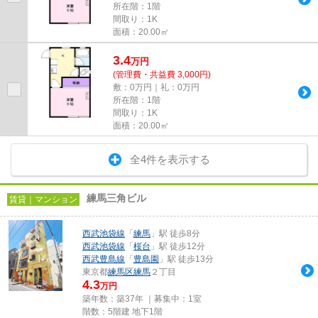
所在階：1階
間取り：1K
面積：20.00㎡
3.4
万
円
(管理費・共益費 3,000円)
敷：0万円｜礼：0万円
所在階：1階
間取り：1K
面積：20.00㎡
全4件を表示する
練馬三角ビル
賃貸｜マンション
西武池袋線
「
練馬
」駅 徒歩8分
西武池袋線
「
桜台
」駅 徒歩12分
西武豊島線
「
豊島園
」駅 徒歩13分
東京都
練馬区
練馬
２丁目
4.3
万円
築年数：築37年 ｜募集中：
1室
階数：5階建 地下1階