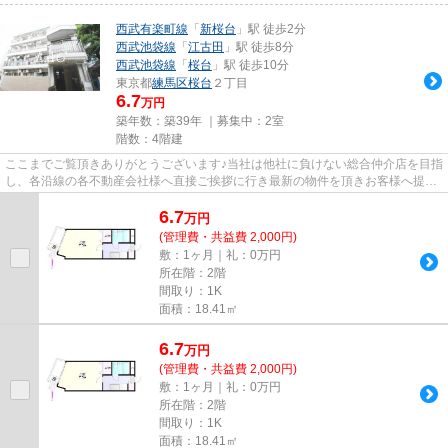
西武有楽町線
「
新桜台
」駅 徒歩2分
西武池袋線
「
江古田
」駅 徒歩8分
西武池袋線
「
桜台
」駅 徒歩10分
東京都
練馬区
桜台
２丁目
6.7
万円
築年数：築39年 ｜募集中：
2室
階数：4階建
ここまでご覧頂きありがとうございます♪当社は他社に負けない総合仲介店を目指
し、各沿線の各不動産会社様へ直接ご挨拶に行き最新の物件を頂きお客様へ提供
しております！最新の情報は...
6.7
万
円
(管理費・共益費 2,000円)
敷：1ヶ月｜礼：0万円
所在階：2階
間取り：1K
面積：18.41㎡
6.7
万
円
(管理費・共益費 2,000円)
敷：1ヶ月｜礼：0万円
所在階：2階
間取り：1K
面積：18.41㎡