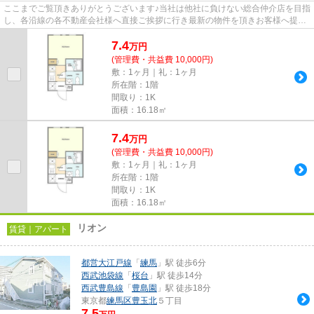
ここまでご覧頂きありがとうございます♪当社は他社に負けない総合仲介店を目指
し、各沿線の各不動産会社様へ直接ご挨拶に行き最新の物件を頂きお客様へ提供
しております！最新の情報は...
7.4
万
円
(管理費・共益費 10,000円)
敷：1ヶ月｜礼：1ヶ月
所在階：1階
間取り：1K
面積：16.18㎡
7.4
万
円
(管理費・共益費 10,000円)
敷：1ヶ月｜礼：1ヶ月
所在階：1階
間取り：1K
面積：16.18㎡
リオン
賃貸｜アパート
都営大江戸線
「
練馬
」駅 徒歩6分
西武池袋線
「
桜台
」駅 徒歩14分
西武豊島線
「
豊島園
」駅 徒歩18分
東京都
練馬区
豊玉北
５丁目
7.5