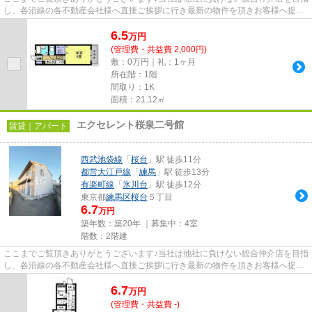
し、各沿線の各不動産会社様へ直接ご挨拶に行き最新の物件を頂きお客様へ提供
しております！最新の情報は...
6.5
万
円
(管理費・共益費 2,000円)
敷：0万円｜礼：1ヶ月
所在階：1階
間取り：1K
面積：21.12㎡
エクセレント桜泉二号館
賃貸｜アパート
西武池袋線
「
桜台
」駅 徒歩11分
都営大江戸線
「
練馬
」駅 徒歩13分
有楽町線
「
氷川台
」駅 徒歩12分
東京都
練馬区
桜台
５丁目
6.7
万円
築年数：築20年 ｜募集中：
4室
階数：2階建
ここまでご覧頂きありがとうございます♪当社は他社に負けない総合仲介店を目指
し、各沿線の各不動産会社様へ直接ご挨拶に行き最新の物件を頂きお客様へ提供
しております！最新の情報は...
6.7
万
円
(管理費・共益費 -)