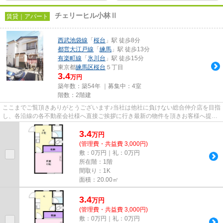
チェリーヒル小林Ⅱ
賃貸｜アパート
西武池袋線
「
桜台
」駅 徒歩8分
都営大江戸線
「
練馬
」駅 徒歩13分
有楽町線
「
氷川台
」駅 徒歩15分
東京都
練馬区
桜台
５丁目
3.4
万円
築年数：築54年 ｜募集中：
4室
階数：2階建
ここまでご覧頂きありがとうございます♪当社は他社に負けない総合仲介店を目指
し、各沿線の各不動産会社様へ直接ご挨拶に行き最新の物件を頂きお客様へ提供
しております！最新の情報は...
3.4
万
円
(管理費・共益費 3,000円)
敷：0万円｜礼：0万円
所在階：1階
間取り：1K
面積：20.00㎡
3.4
万
円
(管理費・共益費 3,000円)
敷：0万円｜礼：0万円