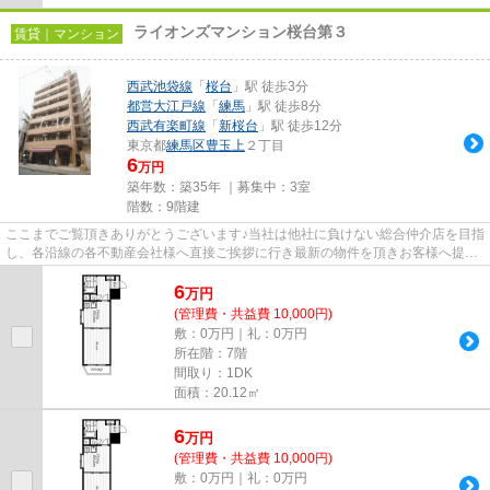
ライオンズマンション桜台第３
賃貸｜マンション
西武池袋線
「
桜台
」駅 徒歩3分
都営大江戸線
「
練馬
」駅 徒歩8分
西武有楽町線
「
新桜台
」駅 徒歩12分
東京都
練馬区
豊玉上
２丁目
6
万円
築年数：築35年 ｜募集中：
3室
階数：9階建
ここまでご覧頂きありがとうございます♪当社は他社に負けない総合仲介店を目指
し、各沿線の各不動産会社様へ直接ご挨拶に行き最新の物件を頂きお客様へ提供
しております！最新の情報は...
6
万
円
(管理費・共益費 10,000円)
敷：0万円｜礼：0万円
所在階：7階
間取り：1DK
面積：20.12㎡
6
万
円
(管理費・共益費 10,000円)
敷：0万円｜礼：0万円