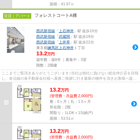
面積：41.97㎡
フォレストコートA棟
賃貸｜アパート
西武新宿線
「
上石神井
」駅 徒歩10分
西武新宿線
「
武蔵関
」駅 徒歩19分
西武新宿線
「
上井草
」駅 徒歩22分
東京都
練馬区
上石神井
１丁目
13.2
万円
築年数：築8年 ｜募集中：
3室
階数：2階建
ここまでご覧頂きありがとうございます♪当社は他社に負けない総合仲介店を目指
し、各沿線の各不動産会社様へ直接ご挨拶に行き最新の物件を頂きお客様へ提供
しております！最新の情報は...
13.2
万
円
(管理費・共益費 2,000円)
敷：0ヶ月｜礼：1.5ヶ月
所在階：2階
間取り：1LDK＋1S(納戸)
面積：53.51㎡
13.2
万
円
(管理費・共益費 2,000円)