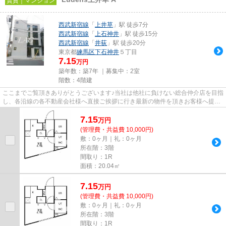
賃貸｜マンション
西武新宿線
「
上井草
」駅 徒歩7分
西武新宿線
「
上石神井
」駅 徒歩15分
西武新宿線
「
井荻
」駅 徒歩20分
東京都
練馬区
下石神井
５丁目
7.15
万円
築年数：築7年 ｜募集中：
2室
階数：4階建
ここまでご覧頂きありがとうございます♪当社は他社に負けない総合仲介店を目指
し、各沿線の各不動産会社様へ直接ご挨拶に行き最新の物件を頂きお客様へ提供
しております！最新の情報は...
7.15
万
円
(管理費・共益費 10,000円)
敷：0ヶ月｜礼：0ヶ月
所在階：3階
間取り：1R
面積：20.04㎡
7.15
万
円
(管理費・共益費 10,000円)
敷：0ヶ月｜礼：0ヶ月
所在階：3階
間取り：1R