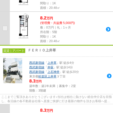
間取り：1K
面積：20.48㎡
8.2
万
円
(管理費・共益費 5,000円)
敷：0万円｜礼：1ヶ月
所在階：5階
間取り：1K
面積：20.48㎡
ＦＥＲＩＯ上井草
賃貸｜アパート
西武新宿線
「
上井草
」駅 徒歩4分
西武新宿線
「
井荻
」駅 徒歩14分
西武新宿線
「
上石神井
」駅 徒歩20分
東京都
杉並区
上井草
３丁目
8.3
万円
築年数：築1年未満 ｜募集中：
2室
階数：3階建
ここまでご覧頂きありがとうございます♪当社は他社に負けない総合仲介店を目指
し、各沿線の各不動産会社様へ直接ご挨拶に行き最新の物件を頂きお客様へ提供
しております！最新の情報は...
8.3
万
円