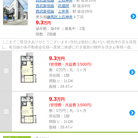
西武新宿線
「
上石神井
」駅 徒歩10分
西武新宿線
「
武蔵関
」駅 徒歩9分
西武新宿線
「
上井草
」駅 徒歩28分
東京都
練馬区
上石神井
４丁目
9.3
万円
築年数：築4年 ｜募集中：
2室
階数：2階建
ここまでご覧頂きありがとうございます♪当社は他社に負けない総合仲介店を目指
し、各沿線の各不動産会社様へ直接ご挨拶に行き最新の物件を頂きお客様へ提供
しております！最新の情報は...
9.3
万
円
(管理費・共益費 3,500円)
敷：0万円｜礼：1ヶ月
所在階：1階
間取り：1LDK
面積：28.47㎡
9.3
万
円
(管理費・共益費 3,500円)
敷：0万円｜礼：1ヶ月
所在階：1階
間取り：1LDK
面積：28.47㎡