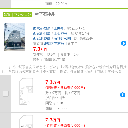
面積：20.04㎡
＠下石神井
賃貸｜マンション
西武新宿線
「
上井草
」駅 徒歩12分
西武新宿線
「
上石神井
」駅 徒歩17分
西武池袋線
「
石神井公園
」駅 徒歩22分
東京都
練馬区
下石神井
５丁目
7.3
万円
築年数：築1年 ｜募集中：
2室
階数：4階建 地下1階
ここまでご覧頂きありがとうございます♪当社は他社に負けない総合仲介店を目指
し、各沿線の各不動産会社様へ直接ご挨拶に行き最新の物件を頂きお客様へ提供
しております！最新の情報は...
7.3
万
円
(管理費・共益費 5,000円)
敷：0万円｜礼：0万円
所在階：1階
間取り：1K
面積：19.55㎡
7.3
万
円
(管理費・共益費 5,000円)