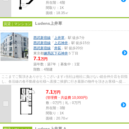
所在階：4階
間取り：1K
面積：18.35㎡
Ludens上井草
賃貸｜マンション
西武新宿線
「
上井草
」駅 徒歩7分
西武新宿線
「
上石神井
」駅 徒歩15分
西武新宿線
「
井荻
」駅 徒歩20分
東京都
練馬区
下石神井
５丁目
7.1
万円
築年数：築7年 ｜募集中：
1室
階数：4階建
ここまでご覧頂きありがとうございます♪当社は他社に負けない総合仲介店を目指
し、各沿線の各不動産会社様へ直接ご挨拶に行き最新の物件を頂きお客様へ提供
しております！最新の情報は...
7.1
万
円
(管理費・共益費 10,000円)
敷：0万円｜礼：0万円
所在階：3階
間取り：1K
面積：20.70㎡
Ludens上井草 A