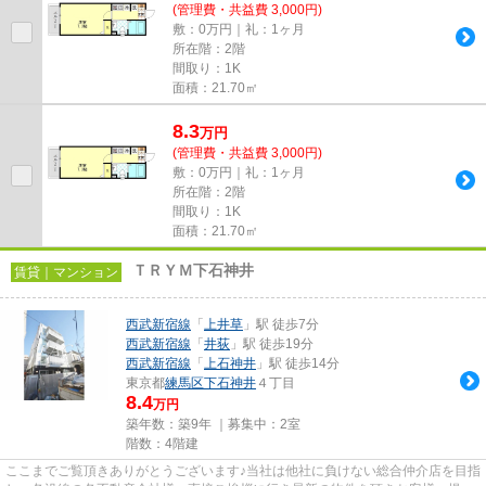
(管理費・共益費 3,000円)
敷：0万円｜礼：1ヶ月
所在階：2階
間取り：1K
面積：21.70㎡
8.3
万
円
(管理費・共益費 3,000円)
敷：0万円｜礼：1ヶ月
所在階：2階
間取り：1K
面積：21.70㎡
ＴＲＹＭ下石神井
賃貸｜マンション
西武新宿線
「
上井草
」駅 徒歩7分
西武新宿線
「
井荻
」駅 徒歩19分
西武新宿線
「
上石神井
」駅 徒歩14分
東京都
練馬区
下石神井
４丁目
8.4
万円
築年数：築9年 ｜募集中：
2室
階数：4階建
ここまでご覧頂きありがとうございます♪当社は他社に負けない総合仲介店を目指