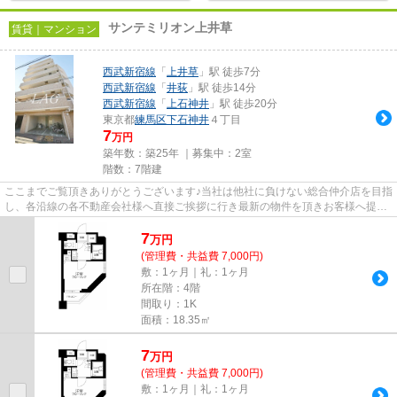
サンテミリオン上井草
賃貸｜マンション
西武新宿線
「
上井草
」駅 徒歩7分
西武新宿線
「
井荻
」駅 徒歩14分
西武新宿線
「
上石神井
」駅 徒歩20分
東京都
練馬区
下石神井
４丁目
7
万円
築年数：築25年 ｜募集中：
2室
階数：7階建
ここまでご覧頂きありがとうございます♪当社は他社に負けない総合仲介店を目指
し、各沿線の各不動産会社様へ直接ご挨拶に行き最新の物件を頂きお客様へ提供
しております！最新の情報は...
7
万
円
(管理費・共益費 7,000円)
敷：1ヶ月｜礼：1ヶ月
所在階：4階
間取り：1K
面積：18.35㎡
7
万
円
(管理費・共益費 7,000円)
敷：1ヶ月｜礼：1ヶ月