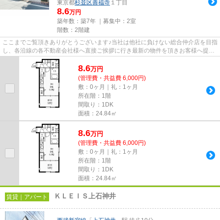
東京都
杉並区
善福寺
１丁目
8.6
万円
築年数：築7年 ｜募集中：
2室
階数：2階建
ここまでご覧頂きありがとうございます♪当社は他社に負けない総合仲介店を目指
し、各沿線の各不動産会社様へ直接ご挨拶に行き最新の物件を頂きお客様へ提供
しております！最新の情報は...
8.6
万
円
(管理費・共益費 6,000円)
敷：0ヶ月｜礼：1ヶ月
所在階：1階
間取り：1DK
面積：24.84㎡
8.6
万
円
(管理費・共益費 6,000円)
敷：0ヶ月｜礼：1ヶ月
所在階：1階
間取り：1DK
面積：24.84㎡
ＫＬＥＩＳ上石神井
賃貸｜アパート