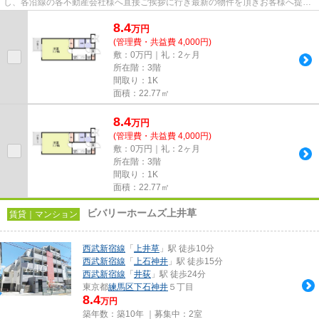
し、各沿線の各不動産会社様へ直接ご挨拶に行き最新の物件を頂きお客様へ提供
しております！最新の情報は...
8.4
万
円
(管理費・共益費 4,000円)
敷：0万円｜礼：2ヶ月
所在階：3階
間取り：1K
面積：22.77㎡
8.4
万
円
(管理費・共益費 4,000円)
敷：0万円｜礼：2ヶ月
所在階：3階
間取り：1K
面積：22.77㎡
ビバリーホームズ上井草
賃貸｜マンション
西武新宿線
「
上井草
」駅 徒歩10分
西武新宿線
「
上石神井
」駅 徒歩15分
西武新宿線
「
井荻
」駅 徒歩24分
東京都
練馬区
下石神井
５丁目
8.4
万円
築年数：築10年 ｜募集中：
2室