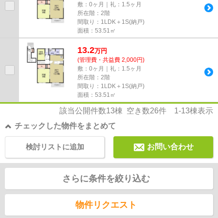
敷：0ヶ月｜礼：1.5ヶ月
所在階：2階
間取り：1LDK＋1S(納戸)
面積：53.51㎡
13.2
万
円
(管理費・共益費 2,000円)
敷：0ヶ月｜礼：1.5ヶ月
所在階：2階
間取り：1LDK＋1S(納戸)
面積：53.51㎡
該当公開件数
13
棟 空き数
26
件
1-13
棟表示
チェックした物件をまとめて
検討リストに追加
お問い合わせ
さらに条件を絞り込む
物件リクエスト