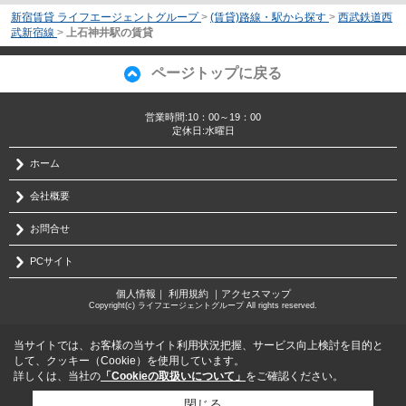
新宿賃貸 ライフエージェントグループ
>
(賃貸)路線・駅から探す
>
西武鉄道西
武新宿線
>
上石神井駅の賃貸
ページトップに戻る
営業時間:10：00～19：00
定休日:水曜日
ホーム
会社概要
お問合せ
PCサイト
個人情報
｜
利用規約
｜
アクセスマップ
Copyright(c) ライフエージェントグループ All rights reserved.
当サイトでは、お客様の当サイト利用状況把握、サービス向上検討を目的と
して、クッキー（Cookie）を使用しています。
詳しくは、当社の
「Cookieの取扱いについて」
をご確認ください。
閉じる