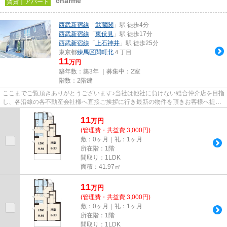
charme
賃貸｜アパート
西武新宿線
「
武蔵関
」駅 徒歩4分
西武新宿線
「
東伏見
」駅 徒歩17分
西武新宿線
「
上石神井
」駅 徒歩25分
東京都
練馬区
関町北
４丁目
11
万円
築年数：築3年 ｜募集中：
2室
階数：2階建
ここまでご覧頂きありがとうございます♪当社は他社に負けない総合仲介店を目指
し、各沿線の各不動産会社様へ直接ご挨拶に行き最新の物件を頂きお客様へ提供
しております！最新の情報は...
11
万
円
(管理費・共益費 3,000円)
敷：0ヶ月｜礼：1ヶ月
所在階：1階
間取り：1LDK
面積：41.97㎡
11
万
円
(管理費・共益費 3,000円)
敷：0ヶ月｜礼：1ヶ月
所在階：1階
間取り：1LDK