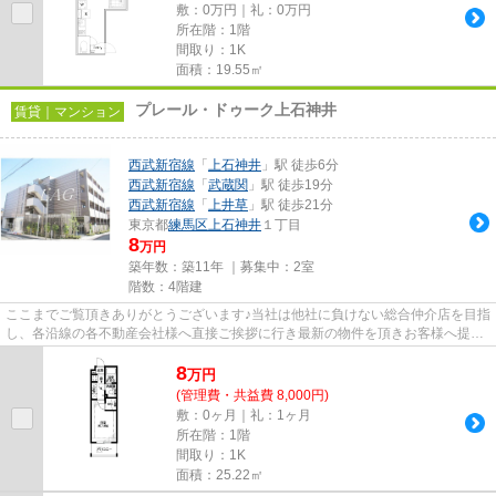
敷：0万円｜礼：0万円
所在階：1階
間取り：1K
面積：19.55㎡
プレール・ドゥーク上石神井
賃貸｜マンション
西武新宿線
「
上石神井
」駅 徒歩6分
西武新宿線
「
武蔵関
」駅 徒歩19分
西武新宿線
「
上井草
」駅 徒歩21分
東京都
練馬区
上石神井
１丁目
8
万円
築年数：築11年 ｜募集中：
2室
階数：4階建
ここまでご覧頂きありがとうございます♪当社は他社に負けない総合仲介店を目指
し、各沿線の各不動産会社様へ直接ご挨拶に行き最新の物件を頂きお客様へ提供
しております！最新の情報は...
8
万
円
(管理費・共益費 8,000円)
敷：0ヶ月｜礼：1ヶ月
所在階：1階
間取り：1K
面積：25.22㎡