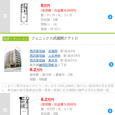
8
万
円
(管理費・共益費 8,000円)
敷：0ヶ月｜礼：1ヶ月
所在階：1階
間取り：1K
面積：25.22㎡
フェニックス武蔵関クアトロ
賃貸｜マンション
西武新宿線
「
武蔵関
」駅 徒歩3分
西武新宿線
「
上石神井
」駅 徒歩19分
西武新宿線
「
東伏見
」駅 徒歩21分
東京都
練馬区
関町北
１丁目
8.2
万円
築年数：築15年 ｜募集中：
2室
階数：8階建
ここまでご覧頂きありがとうございます♪当社は他社に負けない総合仲介店を目指
し、各沿線の各不動産会社様へ直接ご挨拶に行き最新の物件を頂きお客様へ提供
しております！最新の情報は...
8.2
万
円
(管理費・共益費 5,000円)
敷：0万円｜礼：1ヶ月
所在階：5階