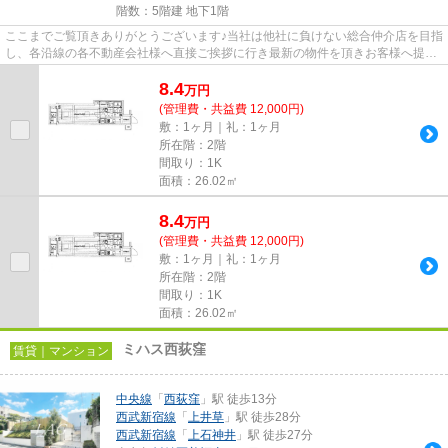
階数：5階建 地下1階
ここまでご覧頂きありがとうございます♪当社は他社に負けない総合仲介店を目指
し、各沿線の各不動産会社様へ直接ご挨拶に行き最新の物件を頂きお客様へ提供
しております！最新の情報は...
8.4
万
円
(管理費・共益費 12,000円)
敷：1ヶ月｜礼：1ヶ月
所在階：2階
間取り：1K
面積：26.02㎡
8.4
万
円
(管理費・共益費 12,000円)
敷：1ヶ月｜礼：1ヶ月
所在階：2階
間取り：1K
面積：26.02㎡
ミハス西荻窪
賃貸｜マンション
中央線
「
西荻窪
」駅 徒歩13分
西武新宿線
「
上井草
」駅 徒歩28分
西武新宿線
「
上石神井
」駅 徒歩27分