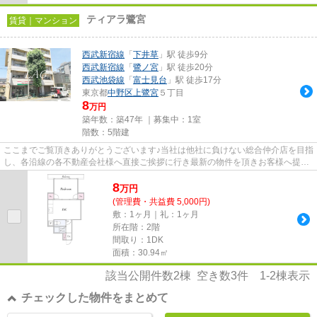
ティアラ鷺宮
賃貸｜マンション
西武新宿線
「
下井草
」駅 徒歩9分
西武新宿線
「
鷺ノ宮
」駅 徒歩20分
西武池袋線
「
富士見台
」駅 徒歩17分
東京都
中野区
上鷺宮
５丁目
8
万円
築年数：築47年 ｜募集中：
1室
階数：5階建
ここまでご覧頂きありがとうございます♪当社は他社に負けない総合仲介店を目指
し、各沿線の各不動産会社様へ直接ご挨拶に行き最新の物件を頂きお客様へ提供
しております！最新の情報は...
8
万
円
(管理費・共益費 5,000円)
敷：1ヶ月｜礼：1ヶ月
所在階：2階
間取り：1DK
面積：30.94㎡
該当公開件数
2
棟 空き数
3
件
1-2
棟表示
チェックした物件をまとめて