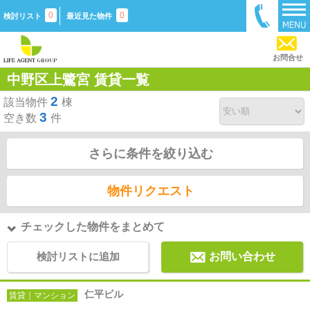
0
0
検討リスト
最近見た物件
お問合せ
中野区上鷺宮 賃貸一覧
2
該当物件
棟
3
空き数
件
さらに条件を絞り込む
物件リクエスト
チェックした物件をまとめて
検討リストに追加
お問い合わせ
仁平ビル
賃貸｜マンション