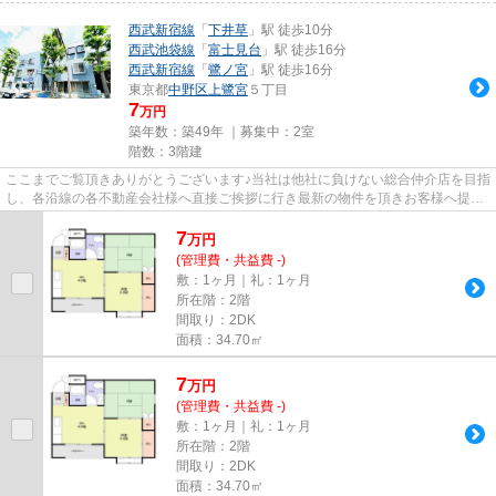
西武新宿線
「
下井草
」駅 徒歩10分
西武池袋線
「
富士見台
」駅 徒歩16分
西武新宿線
「
鷺ノ宮
」駅 徒歩16分
東京都
中野区
上鷺宮
５丁目
7
万円
築年数：築49年 ｜募集中：
2室
階数：3階建
ここまでご覧頂きありがとうございます♪当社は他社に負けない総合仲介店を目指
し、各沿線の各不動産会社様へ直接ご挨拶に行き最新の物件を頂きお客様へ提供
しております！最新の情報は...
7
万
円
(管理費・共益費 -)
敷：1ヶ月｜礼：1ヶ月
所在階：2階
間取り：2DK
面積：34.70㎡
7
万
円
(管理費・共益費 -)
敷：1ヶ月｜礼：1ヶ月
所在階：2階
間取り：2DK
面積：34.70㎡