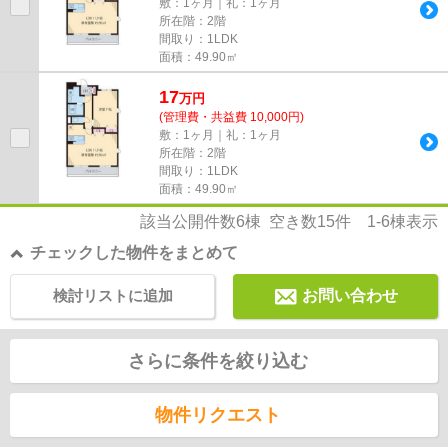
敷：1ヶ月｜礼：1ヶ月
所在階：2階
間取り：1LDK
面積：49.90㎡
17
万
円
(管理費・共益費 10,000円)
敷：1ヶ月｜礼：1ヶ月
所在階：2階
間取り：1LDK
面積：49.90㎡
該当公開件数
6
棟 空き数
15
件
1-6
棟表示
チェックした物件をまとめて
検討リストに追加
お問い合わせ
さらに条件を絞り込む
物件リクエスト