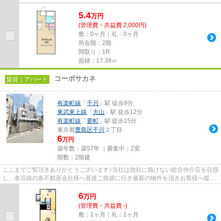
5.4
万
円
(管理費・共益費 2,000円)
敷：0ヶ月｜礼：0ヶ月
所在階：2階
間取り：1R
面積：17.39㎡
コーポサカネ
賃貸｜アパート
有楽町線
「
千川
」駅 徒歩9分
東武東上線
「
大山
」駅 徒歩12分
有楽町線
「
要町
」駅 徒歩15分
東京都
豊島区
千川
２丁目
6
万円
築年数：築57年 ｜募集中：
2室
階数：2階建
ここまでご覧頂きありがとうございます♪当社は他社に負けない総合仲介店を目指
し、各沿線の各不動産会社様へ直接ご挨拶に行き最新の物件を頂きお客様へ提供
しております！最新の情報は...
6
万
円
(管理費・共益費 -)
敷：1ヶ月｜礼：1ヶ月