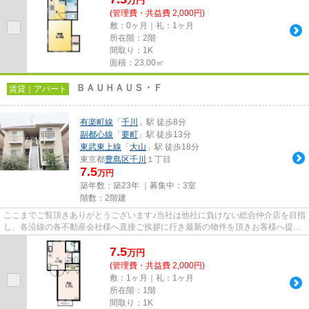
万
円
(管理費・共益費 2,000円)
敷：0ヶ月｜礼：1ヶ月
所在階：2階
間取り：1K
面積：23.00㎡
ＢＡＵＨＡＵＳ・Ｆ
賃貸｜アパート
有楽町線
「
千川
」駅 徒歩8分
副都心線
「
要町
」駅 徒歩13分
東武東上線
「
大山
」駅 徒歩18分
東京都
豊島区
千川
１丁目
7.5
万円
築年数：築23年 ｜募集中：
3室
階数：2階建
ここまでご覧頂きありがとうございます♪当社は他社に負けない総合仲介店を目指
し、各沿線の各不動産会社様へ直接ご挨拶に行き最新の物件を頂きお客様へ提供
しております！最新の情報は...
7.5
万
円
(管理費・共益費 2,000円)
敷：1ヶ月｜礼：1ヶ月
所在階：1階
間取り：1K