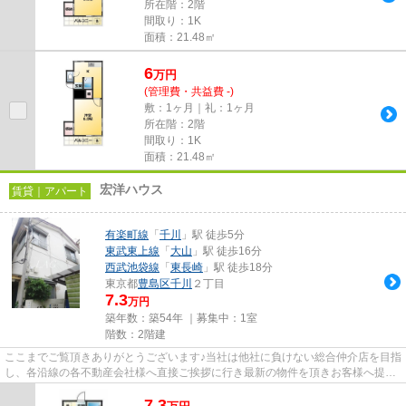
所在階：2階
間取り：1K
面積：21.48㎡
6
万
円
(管理費・共益費 -)
敷：1ヶ月｜礼：1ヶ月
所在階：2階
間取り：1K
面積：21.48㎡
宏洋ハウス
賃貸｜アパート
有楽町線
「
千川
」駅 徒歩5分
東武東上線
「
大山
」駅 徒歩16分
西武池袋線
「
東長崎
」駅 徒歩18分
東京都
豊島区
千川
２丁目
7.3
万円
築年数：築54年 ｜募集中：
1室
階数：2階建
ここまでご覧頂きありがとうございます♪当社は他社に負けない総合仲介店を目指
し、各沿線の各不動産会社様へ直接ご挨拶に行き最新の物件を頂きお客様へ提供
しております！最新の情報は...
7.3