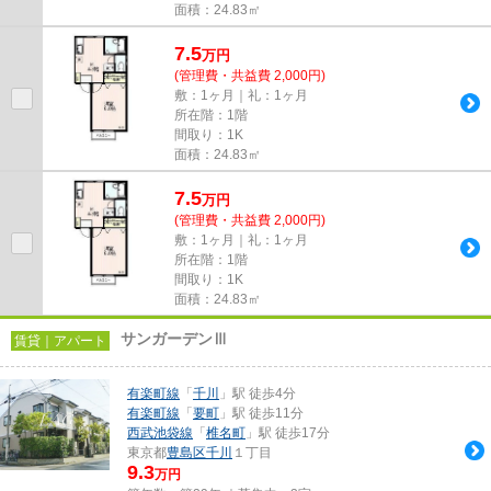
面積：24.83㎡
7.5
万
円
(管理費・共益費 2,000円)
敷：1ヶ月｜礼：1ヶ月
所在階：1階
間取り：1K
面積：24.83㎡
7.5
万
円
(管理費・共益費 2,000円)
敷：1ヶ月｜礼：1ヶ月
所在階：1階
間取り：1K
面積：24.83㎡
サンガーデンⅢ
賃貸｜アパート
有楽町線
「
千川
」駅 徒歩4分
有楽町線
「
要町
」駅 徒歩11分
西武池袋線
「
椎名町
」駅 徒歩17分
東京都
豊島区
千川
１丁目
9.3
万円