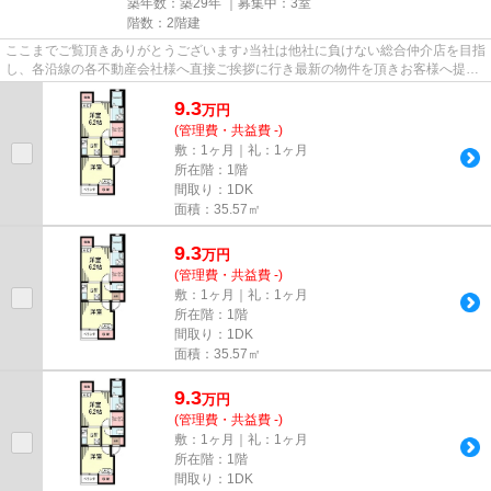
築年数：築29年 ｜募集中：
3室
階数：2階建
ここまでご覧頂きありがとうございます♪当社は他社に負けない総合仲介店を目指
し、各沿線の各不動産会社様へ直接ご挨拶に行き最新の物件を頂きお客様へ提供
しております！最新の情報は...
9.3
万
円
(管理費・共益費 -)
敷：1ヶ月｜礼：1ヶ月
所在階：1階
間取り：1DK
面積：35.57㎡
9.3
万
円
(管理費・共益費 -)
敷：1ヶ月｜礼：1ヶ月
所在階：1階
間取り：1DK
面積：35.57㎡
9.3
万
円
(管理費・共益費 -)
敷：1ヶ月｜礼：1ヶ月
所在階：1階
間取り：1DK