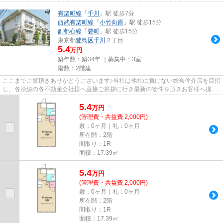
有楽町線
「
千川
」駅 徒歩7分
西武有楽町線
「
小竹向原
」駅 徒歩15分
副都心線
「
要町
」駅 徒歩15分
東京都
豊島区
千川
２丁目
5.4
万円
築年数：築34年 ｜募集中：
3室
階数：2階建
ここまでご覧頂きありがとうございます♪当社は他社に負けない総合仲介店を目指
し、各沿線の各不動産会社様へ直接ご挨拶に行き最新の物件を頂きお客様へ提供
しております！最新の情報は...
5.4
万
円
(管理費・共益費 2,000円)
敷：0ヶ月｜礼：0ヶ月
所在階：2階
間取り：1R
面積：17.39㎡
5.4
万
円
(管理費・共益費 2,000円)
敷：0ヶ月｜礼：0ヶ月
所在階：2階
間取り：1R
面積：17.39㎡