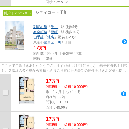
面積：35.57㎡
シティコート千川
賃貸｜マンション
副都心線
「
千川
」駅 徒歩5分
有楽町線
「
要町
」駅 徒歩10分
山手線
「
池袋
」駅 徒歩29分
東京都
豊島区
千川
１丁目
17
万円
築年数：築12年 ｜募集中：
3室
階数：4階建
ここまでご覧頂きありがとうございます♪当社は他社に負けない総合仲介店を目指
し、各沿線の各不動産会社様へ直接ご挨拶に行き最新の物件を頂きお客様へ提供
しております！最新の情報は...
17
万
円
(管理費・共益費 10,000円)
敷：1ヶ月｜礼：1ヶ月
所在階：2階
間取り：1LDK
面積：49.90㎡
17
万
円
(管理費・共益費 10,000円)