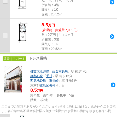
敷：0万円｜礼：1ヶ月
所在階：3階
間取り：1K
面積：20.52㎡
8.5
万
円
(管理費・共益費 7,000円)
敷：0万円｜礼：1ヶ月
所在階：3階
間取り：1K
面積：20.52㎡
トレス長崎
賃貸｜アパート
都営大江戸線
「
落合南長崎
」駅 徒歩14分
副都心線
「
千川
」駅 徒歩16分
西武池袋線
「
東長崎
」駅 徒歩3分
東京都
豊島区
長崎
４丁目
8.5
万円
築年数：築20年 ｜募集中：
5室
階数：2階建
ここまでご覧頂きありがとうございます♪当社は他社に負けない総合仲介店を目指
し、各沿線の各不動産会社様へ直接ご挨拶に行き最新の物件を頂きお客様へ提供
しております！最新の情報は...