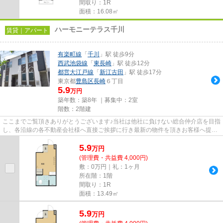
間取り：1R
面積：16.08㎡
ハーモニーテラス千川
賃貸｜アパート
有楽町線
「
千川
」駅 徒歩9分
西武池袋線
「
東長崎
」駅 徒歩12分
都営大江戸線
「
新江古田
」駅 徒歩17分
東京都
豊島区
長崎
６丁目
5.9
万円
築年数：築8年 ｜募集中：
2室
階数：2階建
ここまでご覧頂きありがとうございます♪当社は他社に負けない総合仲介店を目指
し、各沿線の各不動産会社様へ直接ご挨拶に行き最新の物件を頂きお客様へ提供
しております！最新の情報は...
5.9
万
円
(管理費・共益費 4,000円)
敷：0万円｜礼：1ヶ月
所在階：1階
間取り：1R
面積：13.49㎡
5.9
万
円