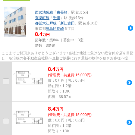
西武池袋線
「
東長崎
」駅 徒歩5分
有楽町線
「
千川
」駅 徒歩13分
都営大江戸線
「
新江古田
」駅 徒歩16分
東京都
豊島区
長崎
５丁目
8.4
万円
築年数：築8年 ｜募集中：
3室
階数：3階建
ここまでご覧頂きありがとうございます♪当社は他社に負けない総合仲介店を目指
し、各沿線の各不動産会社様へ直接ご挨拶に行き最新の物件を頂きお客様へ提供
しております！最新の情報は...
8.4
万
円
(管理費・共益費 15,000円)
敷：0万円｜礼：0万円
所在階：1-2階
間取り：1DK
面積：38.57㎡
8.4
万
円
(管理費・共益費 15,000円)
敷：0万円｜礼：0万円
所在階：1-2階
間取り：1DK