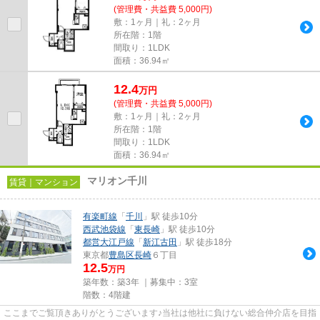
(管理費・共益費 5,000円)
敷：1ヶ月｜礼：2ヶ月
所在階：1階
間取り：1LDK
面積：36.94㎡
12.4
万
円
(管理費・共益費 5,000円)
敷：1ヶ月｜礼：2ヶ月
所在階：1階
間取り：1LDK
面積：36.94㎡
マリオン千川
賃貸｜マンション
有楽町線
「
千川
」駅 徒歩10分
西武池袋線
「
東長崎
」駅 徒歩10分
都営大江戸線
「
新江古田
」駅 徒歩18分
東京都
豊島区
長崎
６丁目
12.5
万円
築年数：築3年 ｜募集中：
3室
階数：4階建
ここまでご覧頂きありがとうございます♪当社は他社に負けない総合仲介店を目指