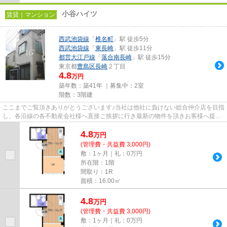
小谷ハイツ
賃貸｜マンション
西武池袋線
「
椎名町
」駅 徒歩5分
西武池袋線
「
東長崎
」駅 徒歩11分
都営大江戸線
「
落合南長崎
」駅 徒歩15分
東京都
豊島区
長崎
２丁目
4.8
万円
築年数：築41年 ｜募集中：
2室
階数：3階建
ここまでご覧頂きありがとうございます♪当社は他社に負けない総合仲介店を目指
し、各沿線の各不動産会社様へ直接ご挨拶に行き最新の物件を頂きお客様へ提供
しております！最新の情報は...
4.8
万
円
(管理費・共益費 3,000円)
敷：1ヶ月｜礼：0万円
所在階：1階
間取り：1R
面積：16.00㎡
4.8
万
円
(管理費・共益費 3,000円)
敷：1ヶ月｜礼：0万円