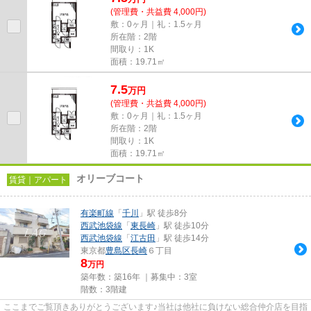
(管理費・共益費 4,000円)
敷：0ヶ月｜礼：1.5ヶ月
所在階：2階
間取り：1K
面積：19.71㎡
7.5
万
円
(管理費・共益費 4,000円)
敷：0ヶ月｜礼：1.5ヶ月
所在階：2階
間取り：1K
面積：19.71㎡
オリーブコート
賃貸｜アパート
有楽町線
「
千川
」駅 徒歩8分
西武池袋線
「
東長崎
」駅 徒歩10分
西武池袋線
「
江古田
」駅 徒歩14分
東京都
豊島区
長崎
６丁目
8
万円
築年数：築16年 ｜募集中：
3室
階数：3階建
ここまでご覧頂きありがとうございます♪当社は他社に負けない総合仲介店を目指