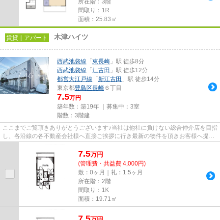
所在階：3階
間取り：1R
面積：25.83㎡
木津ハイツ
賃貸｜アパート
西武池袋線
「
東長崎
」駅 徒歩8分
西武池袋線
「
江古田
」駅 徒歩12分
都営大江戸線
「
新江古田
」駅 徒歩14分
東京都
豊島区
長崎
６丁目
7.5
万円
築年数：築19年 ｜募集中：
3室
階数：3階建
ここまでご覧頂きありがとうございます♪当社は他社に負けない総合仲介店を目指
し、各沿線の各不動産会社様へ直接ご挨拶に行き最新の物件を頂きお客様へ提供
しております！最新の情報は...
7.5
万
円
(管理費・共益費 4,000円)
敷：0ヶ月｜礼：1.5ヶ月
所在階：2階
間取り：1K
面積：19.71㎡
7.5
万
円