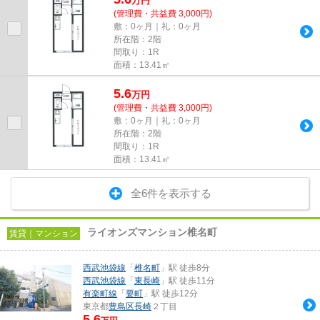
万
円
(管理費・共益費 3,000円)
敷：0ヶ月｜礼：0ヶ月
所在階：2階
間取り：1R
面積：13.41㎡
5.6
万
円
(管理費・共益費 3,000円)
敷：0ヶ月｜礼：0ヶ月
所在階：2階
間取り：1R
面積：13.41㎡
全6件を表示する
ライオンズマンション椎名町
賃貸｜マンション
西武池袋線
「
椎名町
」駅 徒歩8分
西武池袋線
「
東長崎
」駅 徒歩11分
有楽町線
「
要町
」駅 徒歩12分
東京都
豊島区
長崎
２丁目
5.6