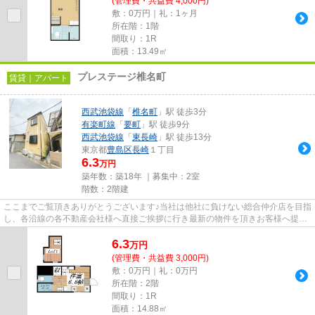
(管理費・共益費 4,000円)
敷：0万円｜礼：1ヶ月
所在階：1階
間取り：1R
面積：13.49㎡
プレステージ椎名町
賃貸｜アパート
西武池袋線
「
椎名町
」駅 徒歩3分
有楽町線
「
要町
」駅 徒歩9分
西武池袋線
「
東長崎
」駅 徒歩13分
東京都
豊島区
長崎
１丁目
6.3
万円
築年数：築18年 ｜募集中：
2室
階数：2階建
ここまでご覧頂きありがとうございます♪当社は他社に負けない総合仲介店を目指
し、各沿線の各不動産会社様へ直接ご挨拶に行き最新の物件を頂きお客様へ提供
しております！最新の情報は...
6.3
万
円
(管理費・共益費 3,000円)
敷：0万円｜礼：0万円
所在階：2階
間取り：1R
面積：14.88㎡