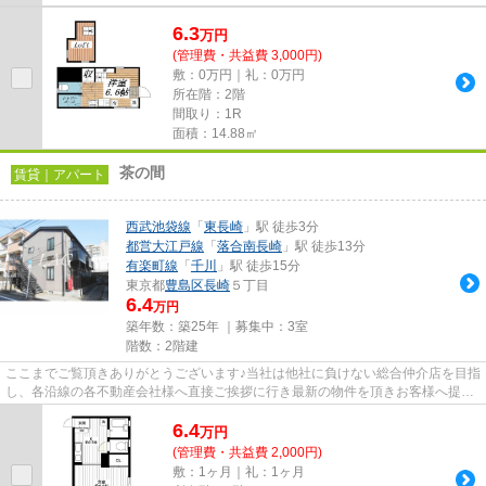
6.3
万
円
(管理費・共益費 3,000円)
敷：0万円｜礼：0万円
所在階：2階
間取り：1R
面積：14.88㎡
茶の間
賃貸｜アパート
西武池袋線
「
東長崎
」駅 徒歩3分
都営大江戸線
「
落合南長崎
」駅 徒歩13分
有楽町線
「
千川
」駅 徒歩15分
東京都
豊島区
長崎
５丁目
6.4
万円
築年数：築25年 ｜募集中：
3室
階数：2階建
ここまでご覧頂きありがとうございます♪当社は他社に負けない総合仲介店を目指
し、各沿線の各不動産会社様へ直接ご挨拶に行き最新の物件を頂きお客様へ提供
しております！最新の情報は...
6.4
万
円
(管理費・共益費 2,000円)
敷：1ヶ月｜礼：1ヶ月