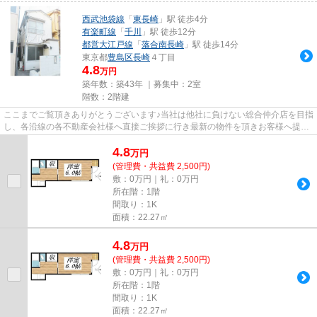
西武池袋線
「
東長崎
」駅 徒歩4分
有楽町線
「
千川
」駅 徒歩12分
都営大江戸線
「
落合南長崎
」駅 徒歩14分
東京都
豊島区
長崎
４丁目
4.8
万円
築年数：築43年 ｜募集中：
2室
階数：2階建
ここまでご覧頂きありがとうございます♪当社は他社に負けない総合仲介店を目指
し、各沿線の各不動産会社様へ直接ご挨拶に行き最新の物件を頂きお客様へ提供
しております！最新の情報は...
4.8
万
円
(管理費・共益費 2,500円)
敷：0万円｜礼：0万円
所在階：1階
間取り：1K
面積：22.27㎡
4.8
万
円
(管理費・共益費 2,500円)
敷：0万円｜礼：0万円
所在階：1階
間取り：1K
面積：22.27㎡