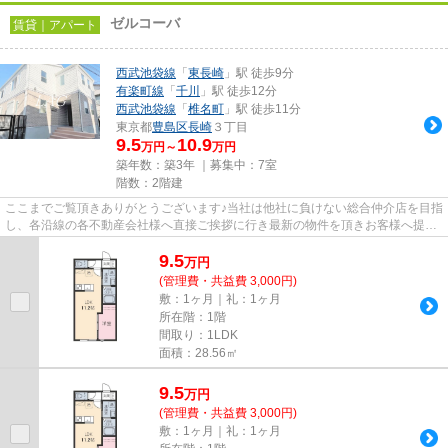
ゼルコーバ
賃貸｜アパート
西武池袋線
「
東長崎
」駅 徒歩9分
有楽町線
「
千川
」駅 徒歩12分
西武池袋線
「
椎名町
」駅 徒歩11分
東京都
豊島区
長崎
３丁目
9.5
10.9
万円～
万円
築年数：築3年 ｜募集中：
7室
階数：2階建
ここまでご覧頂きありがとうございます♪当社は他社に負けない総合仲介店を目指
し、各沿線の各不動産会社様へ直接ご挨拶に行き最新の物件を頂きお客様へ提供
しております！最新の情報は...
9.5
万
円
(管理費・共益費 3,000円)
敷：1ヶ月｜礼：1ヶ月
所在階：1階
間取り：1LDK
面積：28.56㎡
9.5
万
円
(管理費・共益費 3,000円)
敷：1ヶ月｜礼：1ヶ月