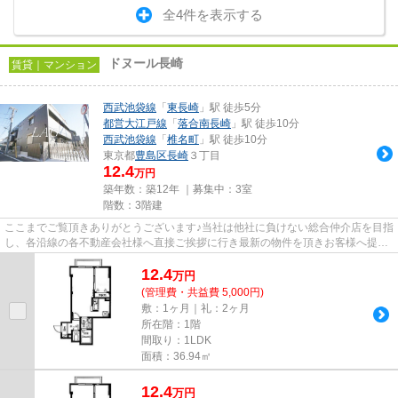
全4件を表示する
ドヌール長崎
賃貸｜マンション
西武池袋線
「
東長崎
」駅 徒歩5分
都営大江戸線
「
落合南長崎
」駅 徒歩10分
西武池袋線
「
椎名町
」駅 徒歩10分
東京都
豊島区
長崎
３丁目
12.4
万円
築年数：築12年 ｜募集中：
3室
階数：3階建
ここまでご覧頂きありがとうございます♪当社は他社に負けない総合仲介店を目指
し、各沿線の各不動産会社様へ直接ご挨拶に行き最新の物件を頂きお客様へ提供
しております！最新の情報は...
12.4
万
円
(管理費・共益費 5,000円)
敷：1ヶ月｜礼：2ヶ月
所在階：1階
間取り：1LDK
面積：36.94㎡
12.4
万
円