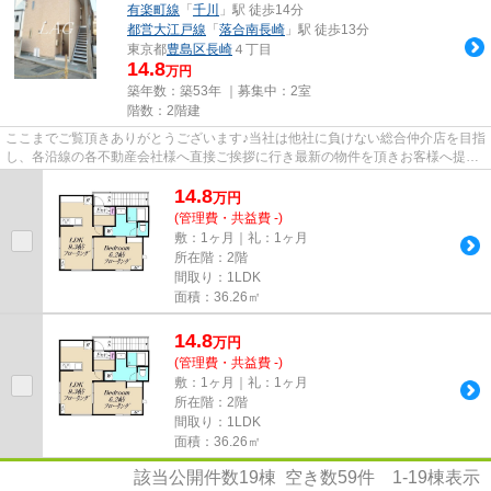
有楽町線
「
千川
」駅 徒歩14分
都営大江戸線
「
落合南長崎
」駅 徒歩13分
東京都
豊島区
長崎
４丁目
14.8
万円
築年数：築53年 ｜募集中：
2室
階数：2階建
ここまでご覧頂きありがとうございます♪当社は他社に負けない総合仲介店を目指
し、各沿線の各不動産会社様へ直接ご挨拶に行き最新の物件を頂きお客様へ提供
しております！最新の情報は...
14.8
万
円
(管理費・共益費 -)
敷：1ヶ月｜礼：1ヶ月
所在階：2階
間取り：1LDK
面積：36.26㎡
14.8
万
円
(管理費・共益費 -)
敷：1ヶ月｜礼：1ヶ月
所在階：2階
間取り：1LDK
面積：36.26㎡
該当公開件数
19
棟 空き数
59
件
1-19
棟表示