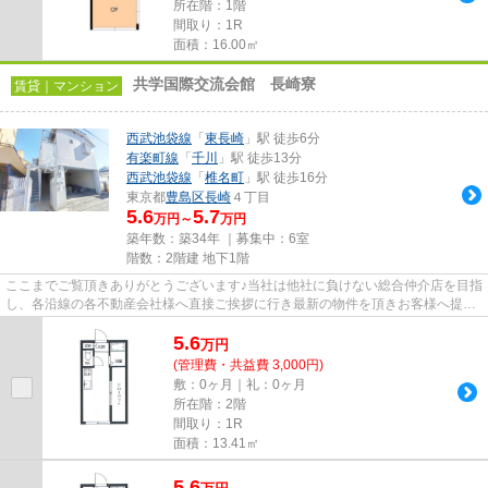
所在階：1階
間取り：1R
面積：16.00㎡
共学国際交流会館 長崎寮
賃貸｜マンション
西武池袋線
「
東長崎
」駅 徒歩6分
有楽町線
「
千川
」駅 徒歩13分
西武池袋線
「
椎名町
」駅 徒歩16分
東京都
豊島区
長崎
４丁目
5.6
5.7
万円～
万円
築年数：築34年 ｜募集中：
6室
階数：2階建 地下1階
ここまでご覧頂きありがとうございます♪当社は他社に負けない総合仲介店を目指
し、各沿線の各不動産会社様へ直接ご挨拶に行き最新の物件を頂きお客様へ提供
しております！最新の情報は...
5.6
万
円
(管理費・共益費 3,000円)
敷：0ヶ月｜礼：0ヶ月
所在階：2階
間取り：1R
面積：13.41㎡
5.6