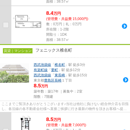
面積：38.57㎡
8.4
万
円
(管理費・共益費 15,000円)
敷：0万円｜礼：0万円
所在階：1-2階
間取り：1DK
面積：38.57㎡
フェニックス椎名町
賃貸｜マンション
西武池袋線
「
椎名町
」駅 徒歩3分
有楽町線
「
要町
」駅 徒歩12分
西武池袋線
「
東長崎
」駅 徒歩15分
東京都
豊島区
長崎
１丁目
8.5
万円
築年数：築17年 ｜募集中：
2室
階数：7階建
ここまでご覧頂きありがとうございます♪当社は他社に負けない総合仲介店を目指
し、各沿線の各不動産会社様へ直接ご挨拶に行き最新の物件を頂きお客様へ提供
しております！最新の情報は...
8.5
万
円
(管理費・共益費 7,000円)