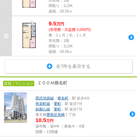
所在階：1階
間取り：1LDK
面積：28.56㎡
9.5
万
円
(管理費・共益費 3,000円)
敷：1ヶ月｜礼：1ヶ月
所在階：1階
間取り：1LDK
面積：28.56㎡
全7件を表示する
ＺＯＯＭ椎名町
賃貸｜マンション
西武池袋線
「
椎名町
」駅 徒歩4分
有楽町線
「
要町
」駅 徒歩7分
副都心線
「
要町
」駅 徒歩7分
東京都
豊島区
長崎
１丁目
10.5
万円
築年数：築4年 ｜募集中：
4室
階数：15階建