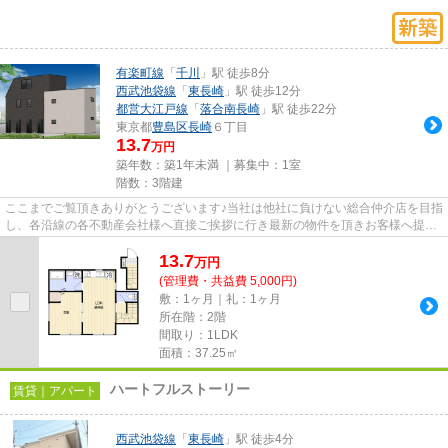
有楽町線
「
千川
」駅 徒歩8分
西武池袋線
「
東長崎
」駅 徒歩12分
都営大江戸線
「
落合南長崎
」駅 徒歩22分
東京都
豊島区
長崎
６丁目
13.7
万円
築年数：築1年未満 ｜募集中：
1室
階数：3階建
ここまでご覧頂きありがとうございます♪当社は他社に負けない総合仲介店を目指
し、各沿線の各不動産会社様へ直接ご挨拶に行き最新の物件を頂きお客様へ提供
しております！最新の情報は...
13.7
万
円
(管理費・共益費 5,000円)
敷：1ヶ月｜礼：1ヶ月
所在階：2階
間取り：1LDK
面積：37.25㎡
ハートフルストーリー
賃貸｜アパート
西武池袋線
「
東長崎
」駅 徒歩4分