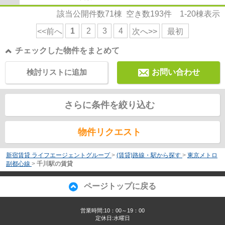
該当公開件数
71
棟 空き数
193
件
1-20
棟表示
1
2
3
4
<<前へ
次へ>>
最初
チェックした物件をまとめて
検討リストに追加
お問い合わせ
さらに条件を絞り込む
物件リクエスト
新宿賃貸 ライフエージェントグループ
>
(賃貸)路線・駅から探す
>
東京メトロ
副都心線
>
千川駅の賃貸
ページトップに戻る
営業時間:10：00～19：00
定休日:水曜日