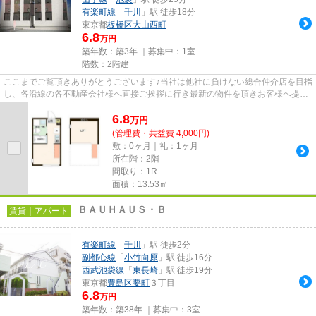
有楽町線
「
千川
」駅 徒歩18分
東京都
板橋区
大山西町
6.8
万円
築年数：築3年 ｜募集中：
1室
階数：2階建
ここまでご覧頂きありがとうございます♪当社は他社に負けない総合仲介店を目指
し、各沿線の各不動産会社様へ直接ご挨拶に行き最新の物件を頂きお客様へ提供
しております！最新の情報は...
6.8
万
円
(管理費・共益費 4,000円)
敷：0ヶ月｜礼：1ヶ月
所在階：2階
間取り：1R
面積：13.53㎡
ＢＡＵＨＡＵＳ・Ｂ
賃貸｜アパート
有楽町線
「
千川
」駅 徒歩2分
副都心線
「
小竹向原
」駅 徒歩16分
西武池袋線
「
東長崎
」駅 徒歩19分
東京都
豊島区
要町
３丁目
6.8
万円
築年数：築38年 ｜募集中：
3室