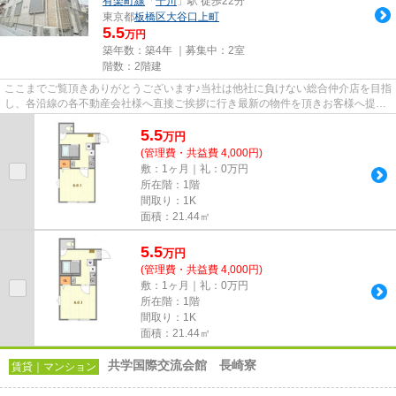
有楽町線
「
千川
」駅 徒歩22分
東京都
板橋区
大谷口上町
5.5
万円
築年数：築4年 ｜募集中：
2室
階数：2階建
ここまでご覧頂きありがとうございます♪当社は他社に負けない総合仲介店を目指
し、各沿線の各不動産会社様へ直接ご挨拶に行き最新の物件を頂きお客様へ提供
しております！最新の情報は...
5.5
万
円
(管理費・共益費 4,000円)
敷：1ヶ月｜礼：0万円
所在階：1階
間取り：1K
面積：21.44㎡
5.5
万
円
(管理費・共益費 4,000円)
敷：1ヶ月｜礼：0万円
所在階：1階
間取り：1K
面積：21.44㎡
共学国際交流会館 長崎寮
賃貸｜マンション