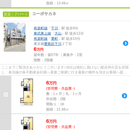
面積：13.49㎡
コーポサカネ
賃貸｜アパート
有楽町線
「
千川
」駅 徒歩9分
東武東上線
「
大山
」駅 徒歩12分
有楽町線
「
要町
」駅 徒歩15分
東京都
豊島区
千川
２丁目
6
万円
築年数：築57年 ｜募集中：
2室
階数：2階建
ここまでご覧頂きありがとうございます♪当社は他社に負けない総合仲介店を目指
し、各沿線の各不動産会社様へ直接ご挨拶に行き最新の物件を頂きお客様へ提供
しております！最新の情報は...
6
万
円
(管理費・共益費 -)
敷：1ヶ月｜礼：1ヶ月
所在階：2階
間取り：1K
面積：21.48㎡
6
万
円
(管理費・共益費 -)