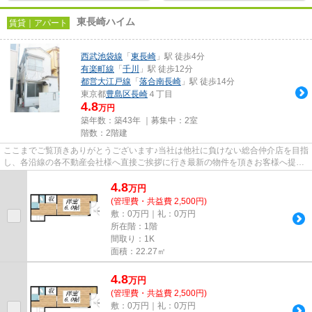
東長崎ハイム
賃貸｜アパート
西武池袋線
「
東長崎
」駅 徒歩4分
有楽町線
「
千川
」駅 徒歩12分
都営大江戸線
「
落合南長崎
」駅 徒歩14分
東京都
豊島区
長崎
４丁目
4.8
万円
築年数：築43年 ｜募集中：
2室
階数：2階建
ここまでご覧頂きありがとうございます♪当社は他社に負けない総合仲介店を目指
し、各沿線の各不動産会社様へ直接ご挨拶に行き最新の物件を頂きお客様へ提供
しております！最新の情報は...
4.8
万
円
(管理費・共益費 2,500円)
敷：0万円｜礼：0万円
所在階：1階
間取り：1K
面積：22.27㎡
4.8
万
円
(管理費・共益費 2,500円)
敷：0万円｜礼：0万円