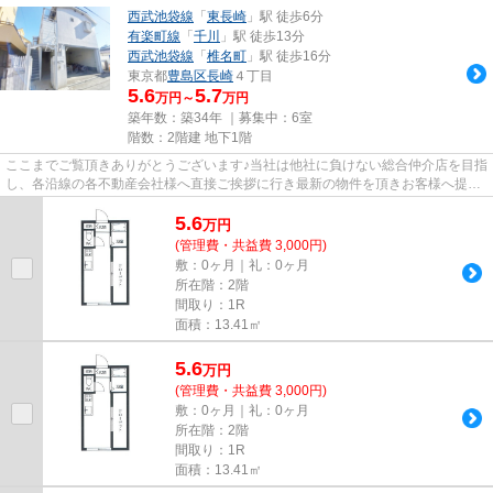
西武池袋線
「
東長崎
」駅 徒歩6分
有楽町線
「
千川
」駅 徒歩13分
西武池袋線
「
椎名町
」駅 徒歩16分
東京都
豊島区
長崎
４丁目
5.6
5.7
万円～
万円
築年数：築34年 ｜募集中：
6室
階数：2階建 地下1階
ここまでご覧頂きありがとうございます♪当社は他社に負けない総合仲介店を目指
し、各沿線の各不動産会社様へ直接ご挨拶に行き最新の物件を頂きお客様へ提供
しております！最新の情報は...
5.6
万
円
(管理費・共益費 3,000円)
敷：0ヶ月｜礼：0ヶ月
所在階：2階
間取り：1R
面積：13.41㎡
5.6
万
円
(管理費・共益費 3,000円)
敷：0ヶ月｜礼：0ヶ月
所在階：2階
間取り：1R
面積：13.41㎡