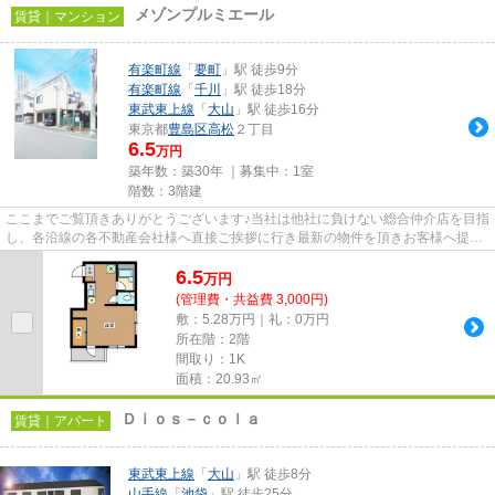
メゾンプルミエール
賃貸｜マンション
有楽町線
「
要町
」駅 徒歩9分
有楽町線
「
千川
」駅 徒歩18分
東武東上線
「
大山
」駅 徒歩16分
東京都
豊島区
高松
２丁目
6.5
万円
築年数：築30年 ｜募集中：
1室
階数：3階建
ここまでご覧頂きありがとうございます♪当社は他社に負けない総合仲介店を目指
し、各沿線の各不動産会社様へ直接ご挨拶に行き最新の物件を頂きお客様へ提供
しております！最新の情報は...
6.5
万
円
(管理費・共益費 3,000円)
敷：5.28万円｜礼：0万円
所在階：2階
間取り：1K
面積：20.93㎡
Ｄｉｏｓ－ｃｏｌａ
賃貸｜アパート
東武東上線
「
大山
」駅 徒歩8分
山手線
「
池袋
」駅 徒歩25分