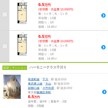
6.5
万
円
(管理費・共益費 10,000円)
敷：1ヶ月｜礼：1ヶ月
所在階：11階
間取り：1R
面積：16.80㎡
6.5
万
円
(管理費・共益費 10,000円)
敷：1ヶ月｜礼：1ヶ月
所在階：11階
間取り：1R
面積：16.80㎡
ハーモニーテラス千川Ⅱ
賃貸｜マンション
有楽町線
「
千川
」駅 徒歩10分
東武東上線
「
大山
」駅 徒歩10分
副都心線
「
小竹向原
」駅 徒歩19分
東京都
板橋区
幸町
6.5
万円
築年数：築4年 ｜募集中：
3室
階数：2階建