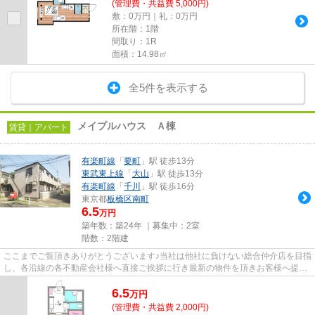
(管理費・共益費 5,000円)
敷：0万円｜礼：0万円
所在階：1階
間取り：1R
面積：14.98㎡
全5件を表示する
メイプルハウス Ａ棟
賃貸｜アパート
有楽町線
「
要町
」駅 徒歩13分
東武東上線
「
大山
」駅 徒歩13分
有楽町線
「
千川
」駅 徒歩16分
東京都
板橋区
南町
6.5
万円
築年数：築24年 ｜募集中：
2室
階数：2階建
ここまでご覧頂きありがとうございます♪当社は他社に負けない総合仲介店を目指
し、各沿線の各不動産会社様へ直接ご挨拶に行き最新の物件を頂きお客様へ提供
しております！最新の情報は...
6.5
万
円
(管理費・共益費 2,000円)