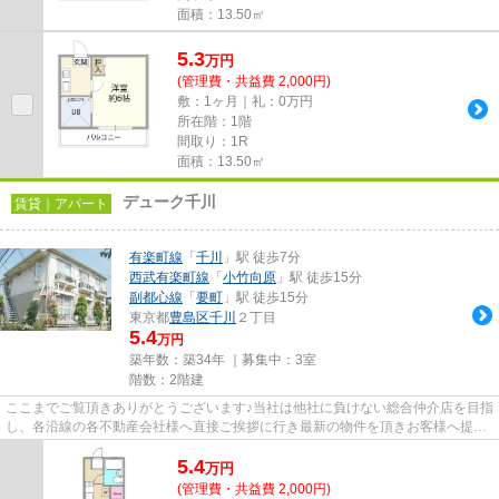
面積：13.50㎡
5.3
万
円
(管理費・共益費 2,000円)
敷：1ヶ月｜礼：0万円
所在階：1階
間取り：1R
面積：13.50㎡
デューク千川
賃貸｜アパート
有楽町線
「
千川
」駅 徒歩7分
西武有楽町線
「
小竹向原
」駅 徒歩15分
副都心線
「
要町
」駅 徒歩15分
東京都
豊島区
千川
２丁目
5.4
万円
築年数：築34年 ｜募集中：
3室
階数：2階建
ここまでご覧頂きありがとうございます♪当社は他社に負けない総合仲介店を目指
し、各沿線の各不動産会社様へ直接ご挨拶に行き最新の物件を頂きお客様へ提供
しております！最新の情報は...
5.4
万
円
(管理費・共益費 2,000円)