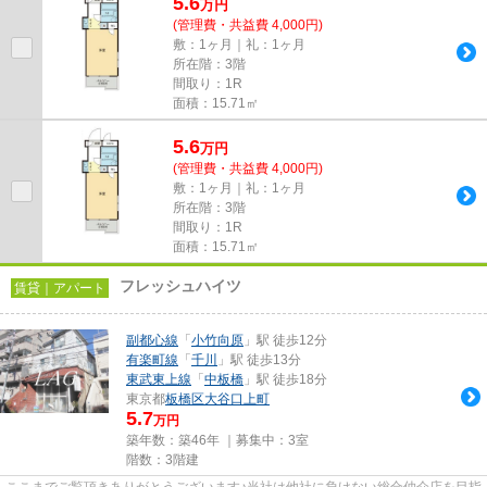
5.6
万
円
(管理費・共益費 4,000円)
敷：1ヶ月｜礼：1ヶ月
所在階：3階
間取り：1R
面積：15.71㎡
5.6
万
円
(管理費・共益費 4,000円)
敷：1ヶ月｜礼：1ヶ月
所在階：3階
間取り：1R
面積：15.71㎡
フレッシュハイツ
賃貸｜アパート
副都心線
「
小竹向原
」駅 徒歩12分
有楽町線
「
千川
」駅 徒歩13分
東武東上線
「
中板橋
」駅 徒歩18分
東京都
板橋区
大谷口上町
5.7
万円
築年数：築46年 ｜募集中：
3室
階数：3階建
ここまでご覧頂きありがとうございます♪当社は他社に負けない総合仲介店を目指