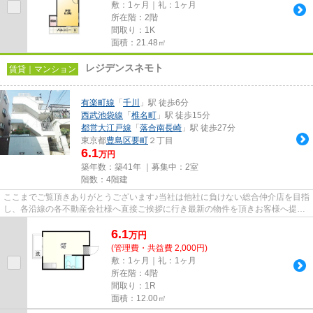
敷：1ヶ月｜礼：1ヶ月
所在階：2階
間取り：1K
面積：21.48㎡
レジデンスネモト
賃貸｜マンション
有楽町線
「
千川
」駅 徒歩6分
西武池袋線
「
椎名町
」駅 徒歩15分
都営大江戸線
「
落合南長崎
」駅 徒歩27分
東京都
豊島区
要町
２丁目
6.1
万円
築年数：築41年 ｜募集中：
2室
階数：4階建
ここまでご覧頂きありがとうございます♪当社は他社に負けない総合仲介店を目指
し、各沿線の各不動産会社様へ直接ご挨拶に行き最新の物件を頂きお客様へ提供
しております！最新の情報は...
6.1
万
円
(管理費・共益費 2,000円)
敷：1ヶ月｜礼：1ヶ月
所在階：4階
間取り：1R
面積：12.00㎡