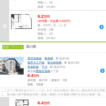
間取り：1R
面積：10.49㎡
6.2
万
円
(管理費・共益費 4,000円)
敷：0万円｜礼：1ヶ月
所在階：1階
間取り：1R
面積：10.49㎡
茶の間
賃貸｜アパート
西武池袋線
「
東長崎
」駅 徒歩3分
都営大江戸線
「
落合南長崎
」駅 徒歩13分
有楽町線
「
千川
」駅 徒歩15分
東京都
豊島区
長崎
５丁目
6.4
万円
築年数：築25年 ｜募集中：
3室
階数：2階建
ここまでご覧頂きありがとうございます♪当社は他社に負けない総合仲介店を目指
し、各沿線の各不動産会社様へ直接ご挨拶に行き最新の物件を頂きお客様へ提供
しております！最新の情報は...
6.4
万
円