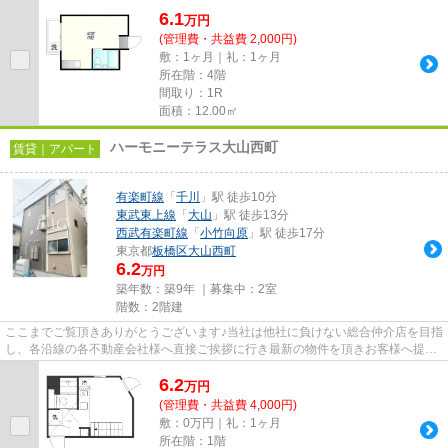
6.1
万
円
(管理費・共益費 2,000円)
敷：1ヶ月｜礼：1ヶ月
所在階：4階
間取り：1R
面積：12.00㎡
ハーモニーテラス大山西町
賃貸｜アパート
有楽町線
「
千川
」駅 徒歩10分
東武東上線
「
大山
」駅 徒歩13分
西武有楽町線
「
小竹向原
」駅 徒歩17分
東京都
板橋区
大山西町
6.2
万円
築年数：築9年 ｜募集中：
2室
階数：2階建
ここまでご覧頂きありがとうございます♪当社は他社に負けない総合仲介店を目指
し、各沿線の各不動産会社様へ直接ご挨拶に行き最新の物件を頂きお客様へ提供
しております！最新の情報は...
6.2
万
円
(管理費・共益費 4,000円)
敷：0万円｜礼：1ヶ月
所在階：1階