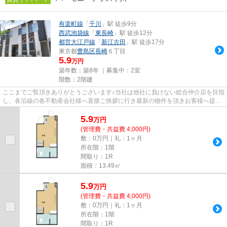
有楽町線
「
千川
」駅 徒歩9分
西武池袋線
「
東長崎
」駅 徒歩12分
都営大江戸線
「
新江古田
」駅 徒歩17分
東京都
豊島区
長崎
６丁目
5.9
万円
築年数：築8年 ｜募集中：
2室
階数：2階建
ここまでご覧頂きありがとうございます♪当社は他社に負けない総合仲介店を目指
し、各沿線の各不動産会社様へ直接ご挨拶に行き最新の物件を頂きお客様へ提供
しております！最新の情報は...
5.9
万
円
(管理費・共益費 4,000円)
敷：0万円｜礼：1ヶ月
所在階：1階
間取り：1R
面積：13.49㎡
5.9
万
円
(管理費・共益費 4,000円)
敷：0万円｜礼：1ヶ月
所在階：1階
間取り：1R