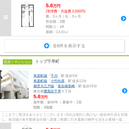
5.6
万
円
(管理費・共益費 3,000円)
敷：0ヶ月｜礼：0ヶ月
所在階：2階
間取り：1R
面積：13.41㎡
全6件を表示する
トップ千早町
賃貸｜マンション
有楽町線
「
千川
」駅 徒歩3分
有楽町線
「
小竹向原
」駅 徒歩12分
都営大江戸線
「
落合南長崎
」駅 徒歩25分
東京都
豊島区
千早
４丁目
5.6
万円
築年数：築40年 ｜募集中：
2室
階数：4階建
ここまでご覧頂きありがとうございます♪当社は他社に負けない総合仲介店を目指
し、各沿線の各不動産会社様へ直接ご挨拶に行き最新の物件を頂きお客様へ提供
しております！最新の情報は...