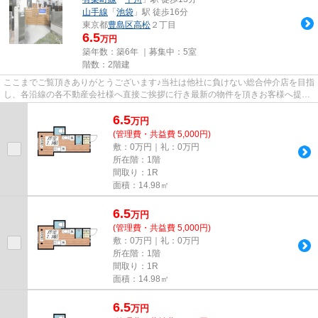
山手線
「
池袋
」駅 徒歩16分
東京都
豊島区
高松
２丁目
6.5
万円
築年数：築6年 ｜募集中：
5室
階数：2階建
ここまでご覧頂きありがとうございます♪当社は他社に負けない総合仲介店を目指
し、各沿線の各不動産会社様へ直接ご挨拶に行き最新の物件を頂きお客様へ提供
しております！最新の情報は...
6.5
万
円
(管理費・共益費 5,000円)
敷：0万円｜礼：0万円
所在階：1階
間取り：1R
面積：14.98㎡
6.5
万
円
(管理費・共益費 5,000円)
敷：0万円｜礼：0万円
所在階：1階
間取り：1R
面積：14.98㎡
6.5
万
円