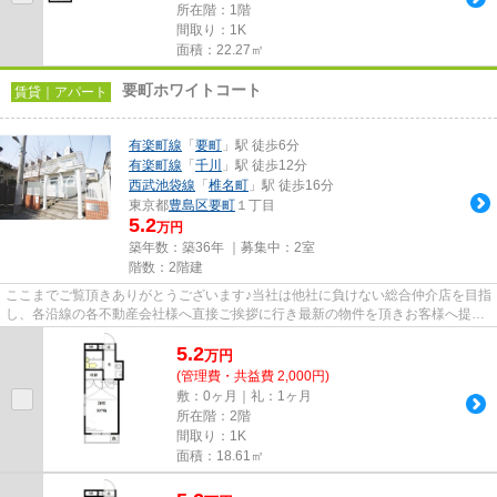
所在階：1階
間取り：1K
面積：22.27㎡
要町ホワイトコート
賃貸｜アパート
有楽町線
「
要町
」駅 徒歩6分
有楽町線
「
千川
」駅 徒歩12分
西武池袋線
「
椎名町
」駅 徒歩16分
東京都
豊島区
要町
１丁目
5.2
万円
築年数：築36年 ｜募集中：
2室
階数：2階建
ここまでご覧頂きありがとうございます♪当社は他社に負けない総合仲介店を目指
し、各沿線の各不動産会社様へ直接ご挨拶に行き最新の物件を頂きお客様へ提供
しております！最新の情報は...
5.2
万
円
(管理費・共益費 2,000円)
敷：0ヶ月｜礼：1ヶ月
所在階：2階
間取り：1K
面積：18.61㎡