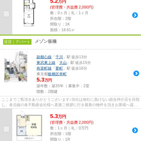
5.2
万
円
(管理費・共益費 2,000円)
敷：0ヶ月｜礼：1ヶ月
所在階：2階
間取り：1K
面積：18.61㎡
メゾン板橋
賃貸｜アパート
副都心線
「
千川
」駅 徒歩13分
東武東上線
「
大山
」駅 徒歩15分
有楽町線
「
要町
」駅 徒歩16分
東京都
板橋区
幸町
5.3
万円
築年数：築35年 ｜募集中：
2室
階数：2階建
ここまでご覧頂きありがとうございます♪当社は他社に負けない総合仲介店を目指
し、各沿線の各不動産会社様へ直接ご挨拶に行き最新の物件を頂きお客様へ提供
しております！最新の情報は...
5.3
万
円
(管理費・共益費 2,000円)
敷：1ヶ月｜礼：0万円
所在階：1階
間取り：1R