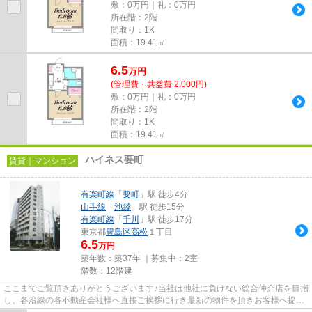
敷：0万円｜礼：0万円
所在階：2階
間取り：1K
面積：19.41㎡
6.5
万
円
(管理費・共益費 2,000円)
敷：0万円｜礼：0万円
所在階：2階
間取り：1K
面積：19.41㎡
ハイネス要町
賃貸｜マンション
有楽町線
「
要町
」駅 徒歩4分
山手線
「
池袋
」駅 徒歩15分
有楽町線
「
千川
」駅 徒歩17分
東京都
豊島区
高松
１丁目
6.5
万円
築年数：築37年 ｜募集中：
2室
階数：12階建
ここまでご覧頂きありがとうございます♪当社は他社に負けない総合仲介店を目指
し、各沿線の各不動産会社様へ直接ご挨拶に行き最新の物件を頂きお客様へ提供
しております！最新の情報は...