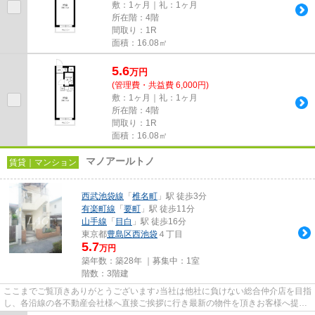
敷：1ヶ月｜礼：1ヶ月
所在階：4階
間取り：1R
面積：16.08㎡
5.6
万
円
(管理費・共益費 6,000円)
敷：1ヶ月｜礼：1ヶ月
所在階：4階
間取り：1R
面積：16.08㎡
マノアールトノ
賃貸｜マンション
西武池袋線
「
椎名町
」駅 徒歩3分
有楽町線
「
要町
」駅 徒歩11分
山手線
「
目白
」駅 徒歩16分
東京都
豊島区
西池袋
４丁目
5.7
万円
築年数：築28年 ｜募集中：
1室
階数：3階建
ここまでご覧頂きありがとうございます♪当社は他社に負けない総合仲介店を目指
し、各沿線の各不動産会社様へ直接ご挨拶に行き最新の物件を頂きお客様へ提供
しております！最新の情報は...