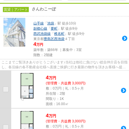
さんわこーぽ
賃貸｜アパート
山手線
「
池袋
」駅 徒歩10分
副都心線
「
要町
」駅 徒歩9分
西武池袋線
「
椎名町
」駅 徒歩9分
東京都
豊島区
西池袋
４丁目
4
万円
築年数：築66年 ｜募集中：
3室
階数：2階建
ここまでご覧頂きありがとうございます♪当社は他社に負けない総合仲介店を目指
し、各沿線の各不動産会社様へ直接ご挨拶に行き最新の物件を頂きお客様へ提供
しております！最新の情報は...
4
万
円
(管理費・共益費 3,000円)
敷：0万円｜礼：0.5ヶ月
所在階：2階
間取り：1K
面積：16.00㎡
4
万
円
(管理費・共益費 3,000円)
敷：0万円｜礼：0.5ヶ月