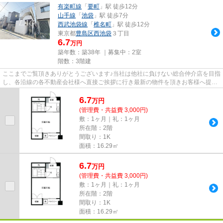
有楽町線
「
要町
」駅 徒歩12分
山手線
「
池袋
」駅 徒歩7分
西武池袋線
「
椎名町
」駅 徒歩12分
東京都
豊島区
西池袋
３丁目
6.7
万円
築年数：築38年 ｜募集中：
2室
階数：3階建
ここまでご覧頂きありがとうございます♪当社は他社に負けない総合仲介店を目指
し、各沿線の各不動産会社様へ直接ご挨拶に行き最新の物件を頂きお客様へ提供
しております！最新の情報は...
6.7
万
円
(管理費・共益費 3,000円)
敷：1ヶ月｜礼：1ヶ月
所在階：2階
間取り：1K
面積：16.29㎡
6.7
万
円
(管理費・共益費 3,000円)
敷：1ヶ月｜礼：1ヶ月
所在階：2階
間取り：1K
面積：16.29㎡