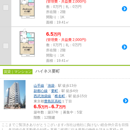
(管理費・共益費 2,000円)
敷：0万円｜礼：0万円
所在階：2階
間取り：1K
面積：19.41㎡
6.5
万
円
(管理費・共益費 2,000円)
敷：0万円｜礼：0万円
所在階：2階
間取り：1K
面積：19.41㎡
ハイネス要町
賃貸｜マンション
山手線
「
池袋
」駅 徒歩13分
副都心線
「
要町
」駅 徒歩4分
西武池袋線
「
椎名町
」駅 徒歩15分
東京都
豊島区
高松
１丁目
6.5
6.7
万円～
万円
築年数：築37年 ｜募集中：
5室
階数：12階建
ここまでご覧頂きありがとうございます♪当社は他社に負けない総合仲介店を目指
し、各沿線の各不動産会社様へ直接ご挨拶に行き最新の物件を頂きお客様へ提供