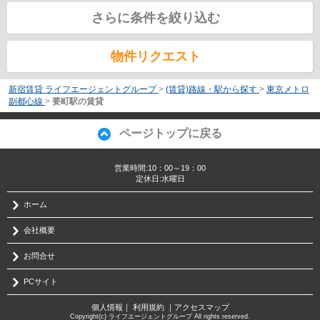
さらに条件を絞り込む
物件リクエスト
新宿賃貸 ライフエージェントグループ
>
(賃貸)路線・駅から探す
>
東京メトロ
副都心線
>
要町駅の賃貸
ページトップに戻る
営業時間:10：00～19：00
定休日:水曜日
ホーム
会社概要
お問合せ
PCサイト
個人情報
｜
利用規約
｜
アクセスマップ
Copyright(c) ライフエージェントグループ All rights reserved.