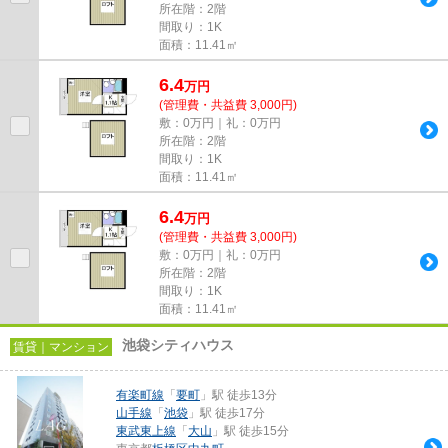
所在階：2階
間取り：1K
面積：11.41㎡
6.4
万
円
(管理費・共益費 3,000円)
敷：0万円｜礼：0万円
所在階：2階
間取り：1K
面積：11.41㎡
6.4
万
円
(管理費・共益費 3,000円)
敷：0万円｜礼：0万円
所在階：2階
間取り：1K
面積：11.41㎡
池袋シティハウス
賃貸｜マンション
有楽町線
「
要町
」駅 徒歩13分
山手線
「
池袋
」駅 徒歩17分
東武東上線
「
大山
」駅 徒歩15分