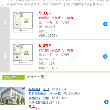
し、各沿線の各不動産会社様へ直接ご挨拶に行き最新の物件を頂きお客様へ提供
しております！最新の情報は...
5.3
万
円
(管理費・共益費 2,000円)
敷：1ヶ月｜礼：0万円
所在階：1階
間取り：1R
面積：13.50㎡
5.3
万
円
(管理費・共益費 2,000円)
敷：1ヶ月｜礼：0万円
所在階：1階
間取り：1R
面積：13.50㎡
デューク千川
賃貸｜アパート
有楽町線
「
千川
」駅 徒歩7分
西武有楽町線
「
小竹向原
」駅 徒歩15分
副都心線
「
要町
」駅 徒歩15分
東京都
豊島区
千川
２丁目
5.4
万円