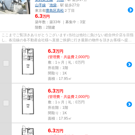
山手線
「
池袋
」駅 徒歩27分
東京都
豊島区
高松
２丁目
6.3
万円
築年数：築33年 ｜募集中：
3室
階数：2階建
ここまでご覧頂きありがとうございます♪当社は他社に負けない総合仲介店を目指
し、各沿線の各不動産会社様へ直接ご挨拶に行き最新の物件を頂きお客様へ提供
しております！最新の情報は...
6.3
万
円
(管理費・共益費 2,000円)
敷：1ヶ月｜礼：0万円
所在階：1階
間取り：1K
面積：17.95㎡
6.3
万
円
(管理費・共益費 2,000円)
敷：1ヶ月｜礼：0万円
所在階：1階
間取り：1K
面積：17.95㎡
6.3
万
円