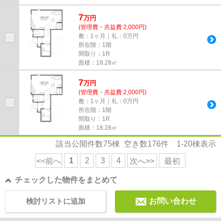
7
万
円
(管理費・共益費 2,000円)
敷：1ヶ月｜礼：0万円
所在階：1階
間取り：1R
面積：18.28㎡
7
万
円
(管理費・共益費 2,000円)
敷：1ヶ月｜礼：0万円
所在階：1階
間取り：1R
面積：18.28㎡
該当公開件数
75
棟 空き数
176
件
1-20
棟表示
1
2
3
4
<<前へ
次へ>>
最初
チェックした物件をまとめて
検討リストに追加
お問い合わせ