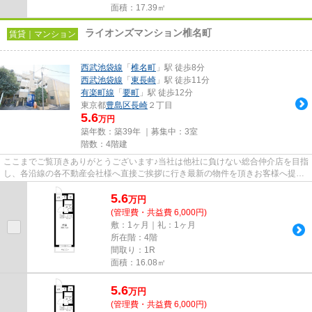
面積：17.39㎡
ライオンズマンション椎名町
賃貸｜マンション
西武池袋線
「
椎名町
」駅 徒歩8分
西武池袋線
「
東長崎
」駅 徒歩11分
有楽町線
「
要町
」駅 徒歩12分
東京都
豊島区
長崎
２丁目
5.6
万円
築年数：築39年 ｜募集中：
3室
階数：4階建
ここまでご覧頂きありがとうございます♪当社は他社に負けない総合仲介店を目指
し、各沿線の各不動産会社様へ直接ご挨拶に行き最新の物件を頂きお客様へ提供
しております！最新の情報は...
5.6
万
円
(管理費・共益費 6,000円)
敷：1ヶ月｜礼：1ヶ月
所在階：4階
間取り：1R
面積：16.08㎡
5.6
万
円
(管理費・共益費 6,000円)