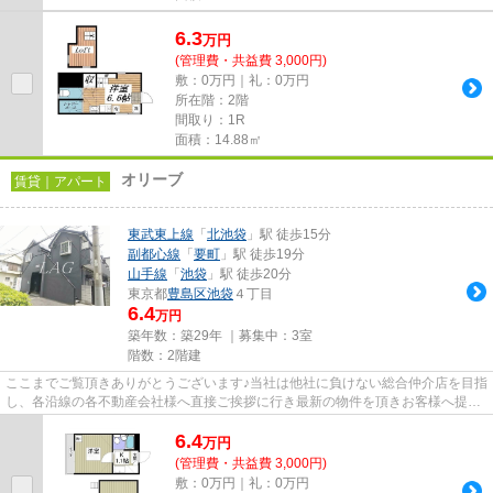
6.3
万
円
(管理費・共益費 3,000円)
敷：0万円｜礼：0万円
所在階：2階
間取り：1R
面積：14.88㎡
オリーブ
賃貸｜アパート
東武東上線
「
北池袋
」駅 徒歩15分
副都心線
「
要町
」駅 徒歩19分
山手線
「
池袋
」駅 徒歩20分
東京都
豊島区
池袋
４丁目
6.4
万円
築年数：築29年 ｜募集中：
3室
階数：2階建
ここまでご覧頂きありがとうございます♪当社は他社に負けない総合仲介店を目指
し、各沿線の各不動産会社様へ直接ご挨拶に行き最新の物件を頂きお客様へ提供
しております！最新の情報は...
6.4
万
円
(管理費・共益費 3,000円)
敷：0万円｜礼：0万円