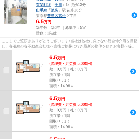
有楽町線
「
千川
」駅 徒歩13分
山手線
「
池袋
」駅 徒歩16分
東京都
豊島区
高松
２丁目
6.5
万円
築年数：築6年 ｜募集中：
5室
階数：2階建
ここまでご覧頂きありがとうございます♪当社は他社に負けない総合仲介店を目指
し、各沿線の各不動産会社様へ直接ご挨拶に行き最新の物件を頂きお客様へ提供
しております！最新の情報は...
6.5
万
円
(管理費・共益費 5,000円)
敷：0万円｜礼：0万円
所在階：1階
間取り：1R
面積：14.98㎡
6.5
万
円
(管理費・共益費 5,000円)
敷：0万円｜礼：0万円
所在階：1階
間取り：1R
面積：14.98㎡