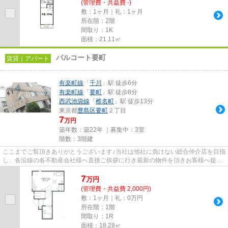
(管理費・共益費 -)
敷：1ヶ月｜礼：1ヶ月
所在階：2階
間取り：1K
面積：21.11㎡
パルコート要町
賃貸｜アパート
有楽町線
「
千川
」駅 徒歩6分
有楽町線
「
要町
」駅 徒歩8分
西武池袋線
「
椎名町
」駅 徒歩13分
東京都
豊島区
要町
２丁目
7
万円
築年数：築22年 ｜募集中：
3室
階数：3階建
ここまでご覧頂きありがとうございます♪当社は他社に負けない総合仲介店を目指
し、各沿線の各不動産会社様へ直接ご挨拶に行き最新の物件を頂きお客様へ提供
しております！最新の情報は...
7
万
円
(管理費・共益費 2,000円)
敷：1ヶ月｜礼：0万円
所在階：1階
間取り：1R
面積：18.28㎡