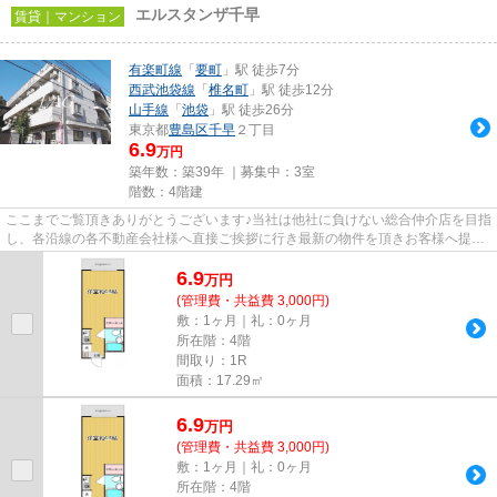
エルスタンザ千早
賃貸｜マンション
有楽町線
「
要町
」駅 徒歩7分
西武池袋線
「
椎名町
」駅 徒歩12分
山手線
「
池袋
」駅 徒歩26分
東京都
豊島区
千早
２丁目
6.9
万円
築年数：築39年 ｜募集中：
3室
階数：4階建
ここまでご覧頂きありがとうございます♪当社は他社に負けない総合仲介店を目指
し、各沿線の各不動産会社様へ直接ご挨拶に行き最新の物件を頂きお客様へ提供
しております！最新の情報は...
6.9
万
円
(管理費・共益費 3,000円)
敷：1ヶ月｜礼：0ヶ月
所在階：4階
間取り：1R
面積：17.29㎡
6.9
万
円
(管理費・共益費 3,000円)
敷：1ヶ月｜礼：0ヶ月
所在階：4階