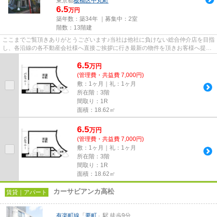
東京都
板橋区
中丸町
6.5
万円
築年数：築34年 ｜募集中：
2室
階数：13階建
ここまでご覧頂きありがとうございます♪当社は他社に負けない総合仲介店を目指
し、各沿線の各不動産会社様へ直接ご挨拶に行き最新の物件を頂きお客様へ提供
しております！最新の情報は...
6.5
万
円
(管理費・共益費 7,000円)
敷：1ヶ月｜礼：1ヶ月
所在階：3階
間取り：1R
面積：18.62㎡
6.5
万
円
(管理費・共益費 7,000円)
敷：1ヶ月｜礼：1ヶ月
所在階：3階
間取り：1R
面積：18.62㎡
カーサビアンカ高松
賃貸｜アパート
有楽町線
「
要町
」駅 徒歩9分