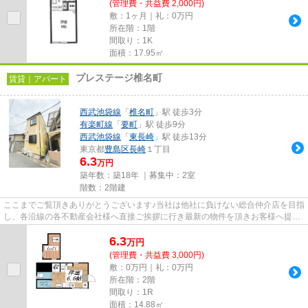
(管理費・共益費 2,000円)
敷：1ヶ月｜礼：0万円
所在階：1階
間取り：1K
面積：17.95㎡
プレステージ椎名町
賃貸｜アパート
西武池袋線
「
椎名町
」駅 徒歩3分
有楽町線
「
要町
」駅 徒歩9分
西武池袋線
「
東長崎
」駅 徒歩13分
東京都
豊島区
長崎
１丁目
6.3
万円
築年数：築18年 ｜募集中：
2室
階数：2階建
ここまでご覧頂きありがとうございます♪当社は他社に負けない総合仲介店を目指
し、各沿線の各不動産会社様へ直接ご挨拶に行き最新の物件を頂きお客様へ提供
しております！最新の情報は...
6.3
万
円
(管理費・共益費 3,000円)
敷：0万円｜礼：0万円
所在階：2階
間取り：1R
面積：14.88㎡