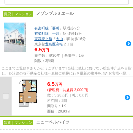
メゾンプルミエール
賃貸｜マンション
有楽町線
「
要町
」駅 徒歩9分
有楽町線
「
千川
」駅 徒歩18分
東武東上線
「
大山
」駅 徒歩16分
東京都
豊島区
高松
２丁目
6.5
万円
築年数：築30年 ｜募集中：
1室
階数：3階建
ここまでご覧頂きありがとうございます♪当社は他社に負けない総合仲介店を目指
し、各沿線の各不動産会社様へ直接ご挨拶に行き最新の物件を頂きお客様へ提供
しております！最新の情報は...
6.5
万
円
(管理費・共益費 3,000円)
敷：5.28万円｜礼：0万円
所在階：2階
間取り：1K
面積：20.93㎡
ニューベルハイツ
賃貸｜マンション