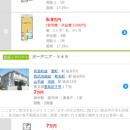
間取り：1R
面積：17.29㎡
6.9
万
円
(管理費・共益費 3,000円)
敷：1ヶ月｜礼：0ヶ月
所在階：4階
間取り：1R
面積：17.29㎡
ガーデニア・ＶＡＮ
賃貸｜アパート
有楽町線
「
要町
」駅 徒歩5分
西武池袋線
「
椎名町
」駅 徒歩9分
山手線
「
池袋
」駅 徒歩13分
東京都
豊島区
千早
１丁目
7
万円
築年数：築35年 ｜募集中：
1室
階数：2階建
ここまでご覧頂きありがとうございます♪当社は他社に負けない総合仲介店を目指
し、各沿線の各不動産会社様へ直接ご挨拶に行き最新の物件を頂きお客様へ提供
しております！最新の情報は...
7
万
円