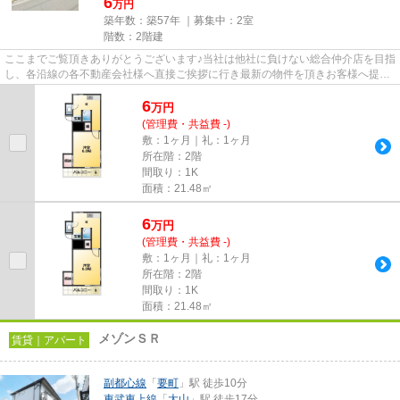
6
万円
築年数：築57年 ｜募集中：
2室
階数：2階建
ここまでご覧頂きありがとうございます♪当社は他社に負けない総合仲介店を目指
し、各沿線の各不動産会社様へ直接ご挨拶に行き最新の物件を頂きお客様へ提供
しております！最新の情報は...
6
万
円
(管理費・共益費 -)
敷：1ヶ月｜礼：1ヶ月
所在階：2階
間取り：1K
面積：21.48㎡
6
万
円
(管理費・共益費 -)
敷：1ヶ月｜礼：1ヶ月
所在階：2階
間取り：1K
面積：21.48㎡
メゾンＳＲ
賃貸｜アパート
副都心線
「
要町
」駅 徒歩10分
東武東上線
「
大山
」駅 徒歩17分