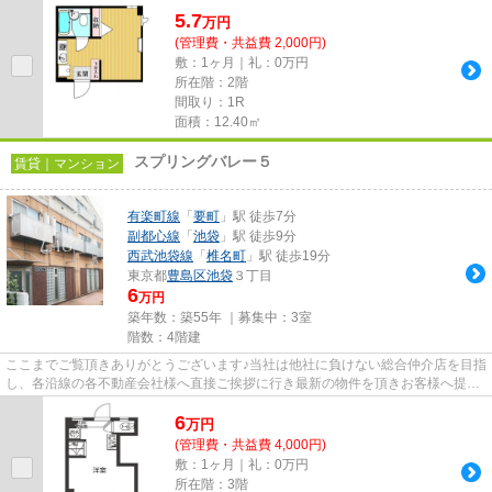
5.7
万
円
(管理費・共益費 2,000円)
敷：1ヶ月｜礼：0万円
所在階：2階
間取り：1R
面積：12.40㎡
スプリングバレー５
賃貸｜マンション
有楽町線
「
要町
」駅 徒歩7分
副都心線
「
池袋
」駅 徒歩9分
西武池袋線
「
椎名町
」駅 徒歩19分
東京都
豊島区
池袋
３丁目
6
万円
築年数：築55年 ｜募集中：
3室
階数：4階建
ここまでご覧頂きありがとうございます♪当社は他社に負けない総合仲介店を目指
し、各沿線の各不動産会社様へ直接ご挨拶に行き最新の物件を頂きお客様へ提供
しております！最新の情報は...
6
万
円
(管理費・共益費 4,000円)
敷：1ヶ月｜礼：0万円
所在階：3階