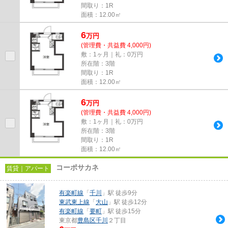
間取り：1R
面積：12.00㎡
6
万
円
(管理費・共益費 4,000円)
敷：1ヶ月｜礼：0万円
所在階：3階
間取り：1R
面積：12.00㎡
6
万
円
(管理費・共益費 4,000円)
敷：1ヶ月｜礼：0万円
所在階：3階
間取り：1R
面積：12.00㎡
コーポサカネ
賃貸｜アパート
有楽町線
「
千川
」駅 徒歩9分
東武東上線
「
大山
」駅 徒歩12分
有楽町線
「
要町
」駅 徒歩15分
東京都
豊島区
千川
２丁目