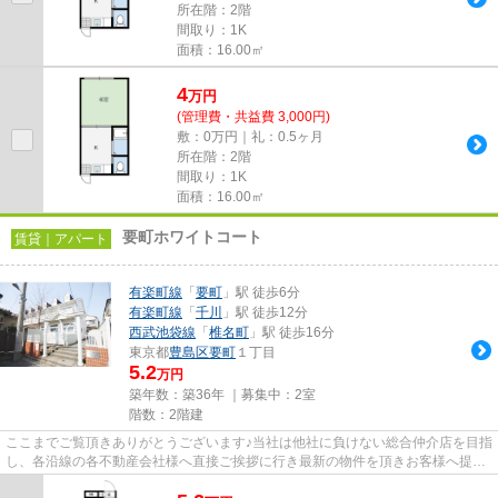
所在階：2階
間取り：1K
面積：16.00㎡
4
万
円
(管理費・共益費 3,000円)
敷：0万円｜礼：0.5ヶ月
所在階：2階
間取り：1K
面積：16.00㎡
要町ホワイトコート
賃貸｜アパート
有楽町線
「
要町
」駅 徒歩6分
有楽町線
「
千川
」駅 徒歩12分
西武池袋線
「
椎名町
」駅 徒歩16分
東京都
豊島区
要町
１丁目
5.2
万円
築年数：築36年 ｜募集中：
2室
階数：2階建
ここまでご覧頂きありがとうございます♪当社は他社に負けない総合仲介店を目指
し、各沿線の各不動産会社様へ直接ご挨拶に行き最新の物件を頂きお客様へ提供
しております！最新の情報は...