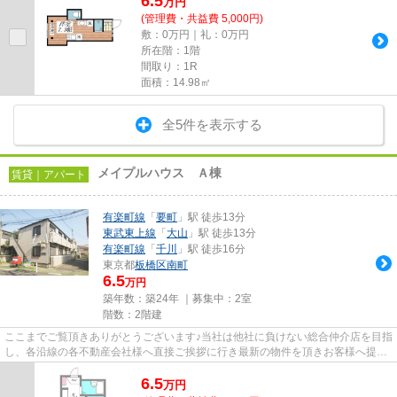
6.5
万
円
(管理費・共益費 5,000円)
敷：0万円｜礼：0万円
所在階：1階
間取り：1R
面積：14.98㎡
全5件を表示する
メイプルハウス Ａ棟
賃貸｜アパート
有楽町線
「
要町
」駅 徒歩13分
東武東上線
「
大山
」駅 徒歩13分
有楽町線
「
千川
」駅 徒歩16分
東京都
板橋区
南町
6.5
万円
築年数：築24年 ｜募集中：
2室
階数：2階建
ここまでご覧頂きありがとうございます♪当社は他社に負けない総合仲介店を目指
し、各沿線の各不動産会社様へ直接ご挨拶に行き最新の物件を頂きお客様へ提供
しております！最新の情報は...
6.5
万
円