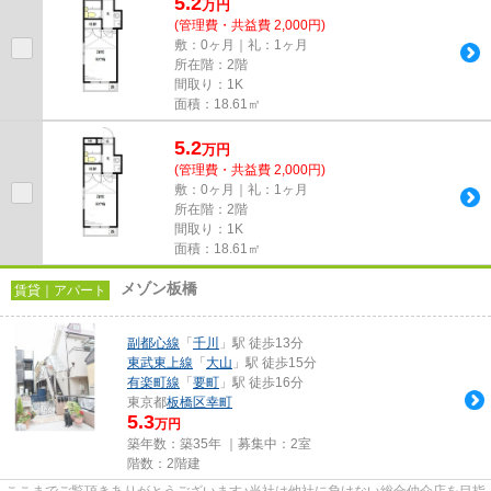
5.2
万
円
(管理費・共益費 2,000円)
敷：0ヶ月｜礼：1ヶ月
所在階：2階
間取り：1K
面積：18.61㎡
5.2
万
円
(管理費・共益費 2,000円)
敷：0ヶ月｜礼：1ヶ月
所在階：2階
間取り：1K
面積：18.61㎡
メゾン板橋
賃貸｜アパート
副都心線
「
千川
」駅 徒歩13分
東武東上線
「
大山
」駅 徒歩15分
有楽町線
「
要町
」駅 徒歩16分
東京都
板橋区
幸町
5.3
万円
築年数：築35年 ｜募集中：
2室
階数：2階建
ここまでご覧頂きありがとうございます♪当社は他社に負けない総合仲介店を目指