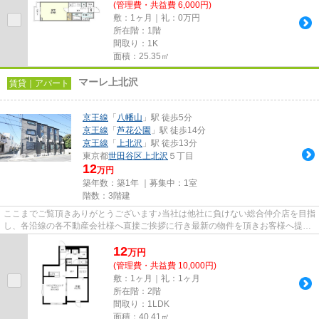
(管理費・共益費 6,000円)
敷：1ヶ月｜礼：0万円
所在階：1階
間取り：1K
面積：25.35㎡
マーレ上北沢
賃貸｜アパート
京王線
「
八幡山
」駅 徒歩5分
京王線
「
芦花公園
」駅 徒歩14分
京王線
「
上北沢
」駅 徒歩13分
東京都
世田谷区
上北沢
５丁目
12
万円
築年数：築1年 ｜募集中：
1室
階数：3階建
ここまでご覧頂きありがとうございます♪当社は他社に負けない総合仲介店を目指
し、各沿線の各不動産会社様へ直接ご挨拶に行き最新の物件を頂きお客様へ提供
しております！最新の情報は...
12
万
円
(管理費・共益費 10,000円)
敷：1ヶ月｜礼：1ヶ月
所在階：2階
間取り：1LDK
面積：40.41㎡