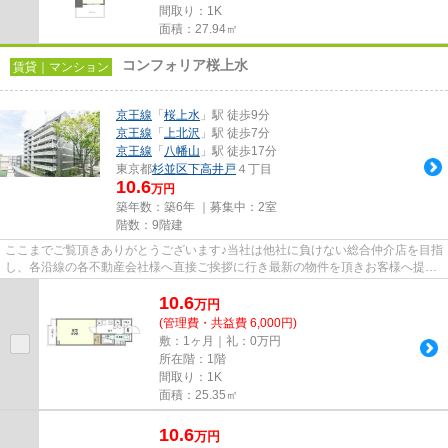
間取り：1K
面積：27.94㎡
コンフォリア桜上水
賃貸｜マンション
京王線
「
桜上水
」駅 徒歩9分
京王線
「
上北沢
」駅 徒歩7分
京王線
「
八幡山
」駅 徒歩17分
東京都
杉並区
下高井戸
４丁目
10.6
万円
築年数：築6年 ｜募集中：
2室
階数：9階建
ここまでご覧頂きありがとうございます♪当社は他社に負けない総合仲介店を目指
し、各沿線の各不動産会社様へ直接ご挨拶に行き最新の物件を頂きお客様へ提供
しております！最新の情報は...
10.6
万
円
(管理費・共益費 6,000円)
敷：1ヶ月｜礼：0万円
所在階：1階
間取り：1K
面積：25.35㎡
10.6
万
円