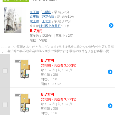
京王線
「
八幡山
」駅 徒歩3分
京王線
「
芦花公園
」駅 徒歩11分
京王線
「
上北沢
」駅 徒歩12分
東京都
杉並区
上高井戸
１丁目
6.7
万円
築年数：築29年 ｜募集中：
2室
階数：5階建
ここまでご覧頂きありがとうございます♪当社は他社に負けない総合仲介店を目指
し、各沿線の各不動産会社様へ直接ご挨拶に行き最新の物件を頂きお客様へ提供
しております！最新の情報は...
6.7
万
円
(管理費・共益費 3,000円)
敷：1ヶ月｜礼：1ヶ月
所在階：3階
間取り：1K
面積：19.71㎡
6.7
万
円
(管理費・共益費 3,000円)
敷：1ヶ月｜礼：1ヶ月
所在階：3階
間取り：1K