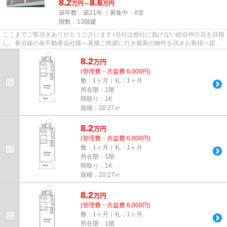
8.2
8.6
万円～
万円
築年数：築21年 ｜募集中：
8室
階数：13階建
ここまでご覧頂きありがとうございます♪当社は他社に負けない総合仲介店を目指
し、各沿線の各不動産会社様へ直接ご挨拶に行き最新の物件を頂きお客様へ提供
しております！最新の情報は...
8.2
万
円
(管理費・共益費 6,000円)
敷：1ヶ月｜礼：1ヶ月
所在階：1階
間取り：1K
面積：20.27㎡
8.2
万
円
(管理費・共益費 6,000円)
敷：1ヶ月｜礼：1ヶ月
所在階：1階
間取り：1K
面積：20.27㎡
8.2
万
円
(管理費・共益費 6,000円)
敷：1ヶ月｜礼：1ヶ月
所在階：1階