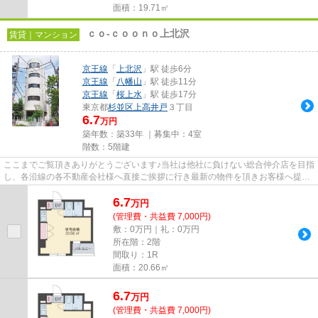
面積：19.71㎡
ｃｏ-ｃｏｏｎｏ上北沢
賃貸｜マンション
京王線
「
上北沢
」駅 徒歩6分
京王線
「
八幡山
」駅 徒歩11分
京王線
「
桜上水
」駅 徒歩17分
東京都
杉並区
上高井戸
３丁目
6.7
万円
築年数：築33年 ｜募集中：
4室
階数：5階建
ここまでご覧頂きありがとうございます♪当社は他社に負けない総合仲介店を目指
し、各沿線の各不動産会社様へ直接ご挨拶に行き最新の物件を頂きお客様へ提供
しております！最新の情報は...
6.7
万
円
(管理費・共益費 7,000円)
敷：0万円｜礼：0万円
所在階：2階
間取り：1R
面積：20.66㎡
6.7
万
円
(管理費・共益費 7,000円)