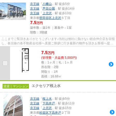
京王線
「
八幡山
」駅 徒歩5分
京王線
「
芦花公園
」駅 徒歩14分
京王線
「
上北沢
」駅 徒歩13分
東京都
世田谷区
上北沢
５丁目
7.5
万円
築年数：築1年 ｜募集中：
1室
階数：3階建
ここまでご覧頂きありがとうございます♪当社は他社に負けない総合仲介店を目指
し、各沿線の各不動産会社様へ直接ご挨拶に行き最新の物件を頂きお客様へ提供
しております！最新の情報は...
7.5
万
円
(管理費・共益費 5,000円)
敷：1ヶ月｜礼：1ヶ月
所在階：2階
間取り：1R
面積：16.68㎡
エクセリア桜上水
賃貸｜マンション
京王線
「
桜上水
」駅 徒歩5分
京王線
「
下高井戸
」駅 徒歩11分
京王線
「
上北沢
」駅 徒歩15分
東京都
杉並区
下高井戸
２丁目