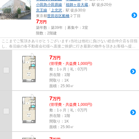
小田急小田原線
「
祖師ヶ谷大蔵
」駅 徒歩20分
京王線
「
上北沢
」駅 徒歩30分
東京都
世田谷区
船橋
２丁目
7
万円
築年数：築39年 ｜募集中：
3室
階数：2階建
ここまでご覧頂きありがとうございます♪当社は他社に負けない総合仲介店を目指
し、各沿線の各不動産会社様へ直接ご挨拶に行き最新の物件を頂きお客様へ提供
しております！最新の情報は...
7
万
円
(管理費・共益費 1,000円)
敷：1ヶ月｜礼：0万円
所在階：1階
間取り：1K
面積：25.90㎡
7
万
円
(管理費・共益費 1,000円)
敷：1ヶ月｜礼：0万円
所在階：1階
間取り：1K
面積：25.90㎡