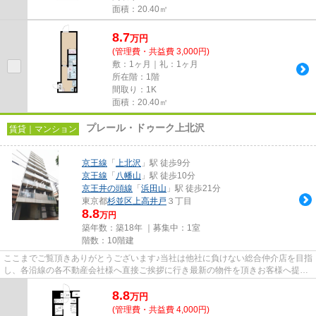
面積：20.40㎡
8.7
万
円
(管理費・共益費 3,000円)
敷：1ヶ月｜礼：1ヶ月
所在階：1階
間取り：1K
面積：20.40㎡
プレール・ドゥーク上北沢
賃貸｜マンション
京王線
「
上北沢
」駅 徒歩9分
京王線
「
八幡山
」駅 徒歩10分
京王井の頭線
「
浜田山
」駅 徒歩21分
東京都
杉並区
上高井戸
３丁目
8.8
万円
築年数：築18年 ｜募集中：
1室
階数：10階建
ここまでご覧頂きありがとうございます♪当社は他社に負けない総合仲介店を目指
し、各沿線の各不動産会社様へ直接ご挨拶に行き最新の物件を頂きお客様へ提供
しております！最新の情報は...
8.8
万
円
(管理費・共益費 4,000円)