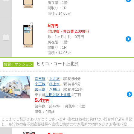
所在階：1階
間取り：1R
面積：14.05㎡
5
万
円
(管理費・共益費 2,000円)
敷：1ヶ月｜礼：0万円
所在階：1階
間取り：1R
面積：14.05㎡
ヒミコ・コート上北沢
賃貸｜マンション
京王線
「
上北沢
」駅 徒歩4分
京王線
「
桜上水
」駅 徒歩9分
京王線
「
八幡山
」駅 徒歩12分
東京都
世田谷区
上北沢
４丁目
5.4
万円
築年数：築42年 ｜募集中：
3室
階数：4階建
ここまでご覧頂きありがとうございます♪当社は他社に負けない総合仲介店を目指
し、各沿線の各不動産会社様へ直接ご挨拶に行き最新の物件を頂きお客様へ提供
しております！最新の情報は...