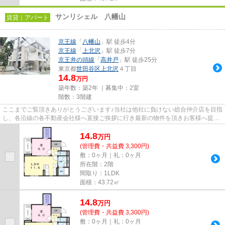
サンリシェル 八幡山
賃貸｜アパート
京王線
「
八幡山
」駅 徒歩4分
京王線
「
上北沢
」駅 徒歩7分
京王井の頭線
「
高井戸
」駅 徒歩25分
東京都
世田谷区
上北沢
４丁目
14.8
万円
築年数：築2年 ｜募集中：
2室
階数：3階建
ここまでご覧頂きありがとうございます♪当社は他社に負けない総合仲介店を目指
し、各沿線の各不動産会社様へ直接ご挨拶に行き最新の物件を頂きお客様へ提供
しております！最新の情報は...
14.8
万
円
(管理費・共益費 3,300円)
敷：0ヶ月｜礼：0ヶ月
所在階：2階
間取り：1LDK
面積：43.72㎡
14.8
万
円
(管理費・共益費 3,300円)
敷：0ヶ月｜礼：0ヶ月