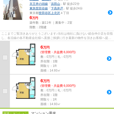
京王井の頭線
「
浜田山
」駅 徒歩22分
東急世田谷線
「
下高井戸
」駅 徒歩24分
東京都
世田谷区
上北沢
４丁目
6
万円
築年数：築11年 ｜募集中：
2室
階数：2階建
ここまでご覧頂きありがとうございます♪当社は他社に負けない総合仲介店を目指
し、各沿線の各不動産会社様へ直接ご挨拶に行き最新の物件を頂きお客様へ提供
しております！最新の情報は...
6
万
円
(管理費・共益費 6,000円)
敷：0万円｜礼：0万円
所在階：1階
間取り：1R
面積：14.93㎡
6
万
円
(管理費・共益費 6,000円)
敷：0万円｜礼：0万円
所在階：1階
間取り：1R
面積：14.93㎡
マンション黒米
賃貸｜マンション