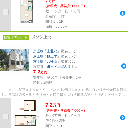
7
万
円
(管理費・共益費 1,000円)
敷：1ヶ月｜礼：0万円
所在階：1階
間取り：1K
面積：25.90㎡
メゾン上北
賃貸｜アパート
京王線
「
上北沢
」駅 徒歩5分
京王線
「
桜上水
」駅 徒歩9分
京王線
「
八幡山
」駅 徒歩13分
東京都
世田谷区
上北沢
３丁目
7.2
万円
築年数：築10年 ｜募集中：
1室
階数：2階建
ここまでご覧頂きありがとうございます♪当社は他社に負けない総合仲介店を目指
し、各沿線の各不動産会社様へ直接ご挨拶に行き最新の物件を頂きお客様へ提供
しております！最新の情報は...
7.2
万
円
(管理費・共益費 4,000円)
敷：0万円｜礼：0ヶ月
所在階：2階
間取り：1R