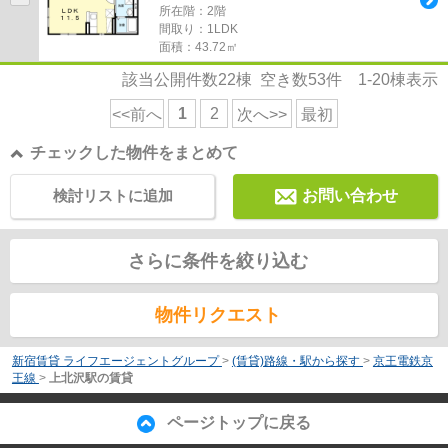
所在階：2階
間取り：1LDK
面積：43.72㎡
該当公開件数
22
棟 空き数
53
件
1-20
棟表示
1
2
<<前へ
次へ>>
最初
チェックした物件をまとめて
検討リストに追加
お問い合わせ
さらに条件を絞り込む
物件リクエスト
新宿賃貸 ライフエージェントグループ
>
(賃貸)路線・駅から探す
>
京王電鉄京
王線
>
上北沢駅の賃貸
ページトップに戻る