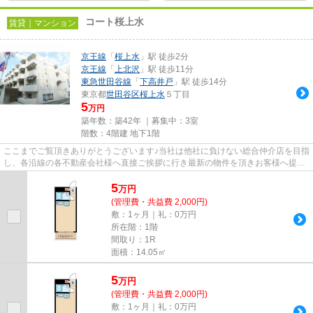
コート桜上水
賃貸｜マンション
京王線
「
桜上水
」駅 徒歩2分
京王線
「
上北沢
」駅 徒歩11分
東急世田谷線
「
下高井戸
」駅 徒歩14分
東京都
世田谷区
桜上水
５丁目
5
万円
築年数：築42年 ｜募集中：
3室
階数：4階建 地下1階
ここまでご覧頂きありがとうございます♪当社は他社に負けない総合仲介店を目指
し、各沿線の各不動産会社様へ直接ご挨拶に行き最新の物件を頂きお客様へ提供
しております！最新の情報は...
5
万
円
(管理費・共益費 2,000円)
敷：1ヶ月｜礼：0万円
所在階：1階
間取り：1R
面積：14.05㎡
5
万
円
(管理費・共益費 2,000円)
敷：1ヶ月｜礼：0万円