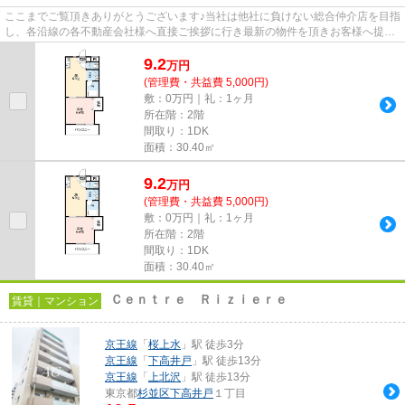
ここまでご覧頂きありがとうございます♪当社は他社に負けない総合仲介店を目指
し、各沿線の各不動産会社様へ直接ご挨拶に行き最新の物件を頂きお客様へ提供
しております！最新の情報は...
9.2
万
円
(管理費・共益費 5,000円)
敷：0万円｜礼：1ヶ月
所在階：2階
間取り：1DK
面積：30.40㎡
9.2
万
円
(管理費・共益費 5,000円)
敷：0万円｜礼：1ヶ月
所在階：2階
間取り：1DK
面積：30.40㎡
Ｃｅｎｔｒｅ Ｒｉｚｉｅｒｅ
賃貸｜マンション
京王線
「
桜上水
」駅 徒歩3分
京王線
「
下高井戸
」駅 徒歩13分
京王線
「
上北沢
」駅 徒歩13分
東京都
杉並区
下高井戸
１丁目