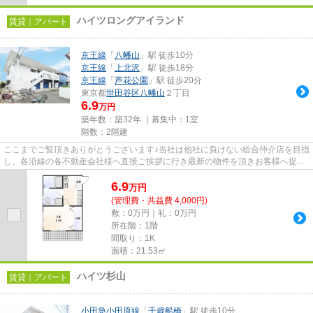
ハイツロングアイランド
賃貸｜アパート
京王線
「
八幡山
」駅 徒歩10分
京王線
「
上北沢
」駅 徒歩18分
京王線
「
芦花公園
」駅 徒歩20分
東京都
世田谷区
八幡山
２丁目
6.9
万円
築年数：築32年 ｜募集中：
1室
階数：2階建
ここまでご覧頂きありがとうございます♪当社は他社に負けない総合仲介店を目指
し、各沿線の各不動産会社様へ直接ご挨拶に行き最新の物件を頂きお客様へ提供
しております！最新の情報は...
6.9
万
円
(管理費・共益費 4,000円)
敷：0万円｜礼：0万円
所在階：1階
間取り：1K
面積：21.53㎡
ハイツ杉山
賃貸｜アパート
小田急小田原線
「
千歳船橋
」駅 徒歩10分