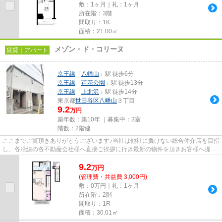
敷：1ヶ月｜礼：1ヶ月
所在階：3階
間取り：1K
面積：21.00㎡
メゾン・ド・コリーヌ
賃貸｜アパート
京王線
「
八幡山
」駅 徒歩6分
京王線
「
芦花公園
」駅 徒歩13分
京王線
「
上北沢
」駅 徒歩14分
東京都
世田谷区
八幡山
３丁目
9.2
万円
築年数：築10年 ｜募集中：
3室
階数：2階建
ここまでご覧頂きありがとうございます♪当社は他社に負けない総合仲介店を目指
し、各沿線の各不動産会社様へ直接ご挨拶に行き最新の物件を頂きお客様へ提供
しております！最新の情報は...
9.2
万
円
(管理費・共益費 3,000円)
敷：0万円｜礼：1ヶ月
所在階：2階
間取り：1R
面積：30.01㎡