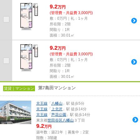
9.2
万
円
(管理費・共益費 3,000円)
敷：0万円｜礼：1ヶ月
所在階：2階
間取り：1R
面積：30.01㎡
9.2
万
円
(管理費・共益費 3,000円)
敷：0万円｜礼：1ヶ月
所在階：2階
間取り：1R
面積：30.01㎡
第7島田マンション
賃貸｜マンション
京王線
「
八幡山
」駅 徒歩5分
京王線
「
上北沢
」駅 徒歩14分
京王線
「
芦花公園
」駅 徒歩14分
東京都
世田谷区
八幡山
３丁目
9.2
万円
築年数：築21年 ｜募集中：
2室
階数：3階建