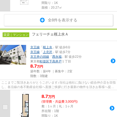
間取り：1K
面積：20.27㎡
全8件を表示する
フェリーチェ桜上水Ａ
賃貸｜マンション
京王線
「
桜上水
」駅 徒歩6分
京王線
「
上北沢
」駅 徒歩7分
京王井の頭線
「
西永福
」駅 徒歩22分
東京都
杉並区
下高井戸
１丁目
8.7
万円
築年数：築4年 ｜募集中：
2室
階数：3階建
ここまでご覧頂きありがとうございます♪当社は他社に負けない総合仲介店を目指
し、各沿線の各不動産会社様へ直接ご挨拶に行き最新の物件を頂きお客様へ提供
しております！最新の情報は...
8.7
万
円
(管理費・共益費 3,000円)
敷：1ヶ月｜礼：1ヶ月
所在階：1階
間取り：1K