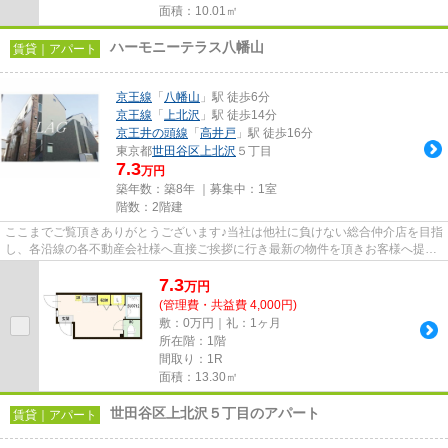
面積：10.01㎡
ハーモニーテラス八幡山
賃貸｜アパート
京王線
「
八幡山
」駅 徒歩6分
京王線
「
上北沢
」駅 徒歩14分
京王井の頭線
「
高井戸
」駅 徒歩16分
東京都
世田谷区
上北沢
５丁目
7.3
万円
築年数：築8年 ｜募集中：
1室
階数：2階建
ここまでご覧頂きありがとうございます♪当社は他社に負けない総合仲介店を目指
し、各沿線の各不動産会社様へ直接ご挨拶に行き最新の物件を頂きお客様へ提供
しております！最新の情報は...
7.3
万
円
(管理費・共益費 4,000円)
敷：0万円｜礼：1ヶ月
所在階：1階
間取り：1R
面積：13.30㎡
世田谷区上北沢５丁目のアパート
賃貸｜アパート