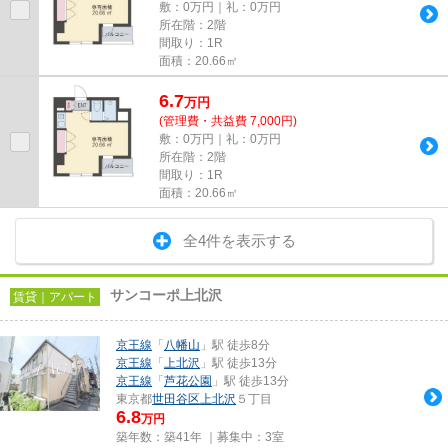
敷：0万円｜礼：0万円
所在階：2階
間取り：1R
面積：20.66㎡
6.7
万
円
(管理費・共益費 7,000円)
敷：0万円｜礼：0万円
所在階：2階
間取り：1R
面積：20.66㎡
全4件を表示する
サンコーポ上北沢
賃貸｜アパート
京王線
「
八幡山
」駅 徒歩8分
京王線
「
上北沢
」駅 徒歩13分
京王線
「
芦花公園
」駅 徒歩13分
東京都
世田谷区
上北沢
５丁目
6.8
万円
築年数：築41年 ｜募集中：
3室