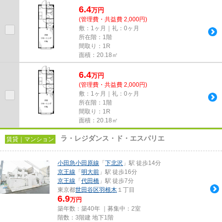
6.4
万
円
(管理費・共益費 2,000円)
敷：1ヶ月｜礼：0ヶ月
所在階：1階
間取り：1R
面積：20.18㎡
6.4
万
円
(管理費・共益費 2,000円)
敷：1ヶ月｜礼：0ヶ月
所在階：1階
間取り：1R
面積：20.18㎡
ラ・レジダンス・ド・エスパリエ
賃貸｜マンション
小田急小田原線
「
下北沢
」駅 徒歩14分
京王線
「
明大前
」駅 徒歩16分
京王線
「
代田橋
」駅 徒歩7分
東京都
世田谷区
羽根木
１丁目
6.9
万円
築年数：築40年 ｜募集中：
2室
階数：3階建 地下1階