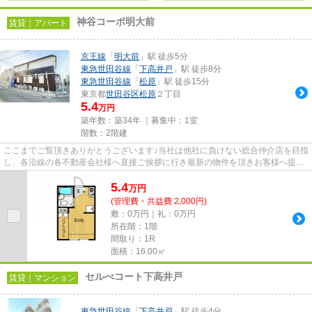
神谷コーポ明大前
賃貸｜アパート
京王線
「
明大前
」駅 徒歩5分
東急世田谷線
「
下高井戸
」駅 徒歩8分
東急世田谷線
「
松原
」駅 徒歩15分
東京都
世田谷区
松原
２丁目
5.4
万円
築年数：築34年 ｜募集中：
1室
階数：2階建
ここまでご覧頂きありがとうございます♪当社は他社に負けない総合仲介店を目指
し、各沿線の各不動産会社様へ直接ご挨拶に行き最新の物件を頂きお客様へ提供
しております！最新の情報は...
5.4
万
円
(管理費・共益費 2,000円)
敷：0万円｜礼：0万円
所在階：1階
間取り：1R
面積：16.00㎡
セルべコート下高井戸
賃貸｜マンション
東急世田谷線
「
下高井戸
」駅 徒歩4分