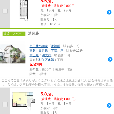
5.5
万
円
(管理費・共益費 9,000円)
敷：1ヶ月｜礼：2ヶ月
所在階：3階
間取り：1K
面積：18.20㎡
清月荘
賃貸｜アパート
京王井の頭線
「
永福町
」駅 徒歩10分
東急世田谷線
「
下高井戸
」駅 徒歩11分
京王線
「
明大前
」駅 徒歩16分
東京都
杉並区
永福
１丁目
5.8
万円
築年数：築56年 ｜募集中：
3室
階数：2階建
ここまでご覧頂きありがとうございます♪当社は他社に負けない総合仲介店を目指
し、各沿線の各不動産会社様へ直接ご挨拶に行き最新の物件を頂きお客様へ提供
しております！最新の情報は...
5.8
万
円
(管理費・共益費 1,000円)
敷：1ヶ月｜礼：1ヶ月
所在階：2階
間取り：1R