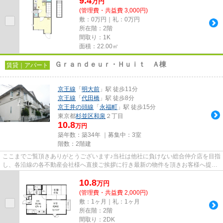
9.4
万
円
(管理費・共益費 3,000円)
敷：0万円｜礼：0万円
所在階：2階
間取り：1K
面積：22.00㎡
Ｇｒａｎｄｅｕｒ・Ｈｕｉｔ Ａ棟
賃貸｜アパート
京王線
「
明大前
」駅 徒歩11分
京王線
「
代田橋
」駅 徒歩8分
京王井の頭線
「
永福町
」駅 徒歩15分
東京都
杉並区
和泉
２丁目
10.8
万円
築年数：築34年 ｜募集中：
3室
階数：2階建
ここまでご覧頂きありがとうございます♪当社は他社に負けない総合仲介店を目指
し、各沿線の各不動産会社様へ直接ご挨拶に行き最新の物件を頂きお客様へ提供
しております！最新の情報は...
10.8
万
円
(管理費・共益費 2,000円)
敷：1ヶ月｜礼：1ヶ月
所在階：2階
間取り：2DK