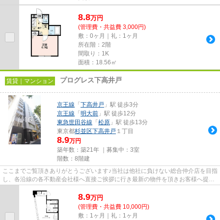
8.8
万
円
(管理費・共益費 3,000円)
敷：0ヶ月｜礼：1ヶ月
所在階：2階
間取り：1K
面積：18.56㎡
プログレス下高井戸
賃貸｜マンション
京王線
「
下高井戸
」駅 徒歩3分
京王線
「
明大前
」駅 徒歩12分
東急世田谷線
「
松原
」駅 徒歩13分
東京都
杉並区
下高井戸
１丁目
8.9
万円
築年数：築21年 ｜募集中：
3室
階数：8階建
ここまでご覧頂きありがとうございます♪当社は他社に負けない総合仲介店を目指
し、各沿線の各不動産会社様へ直接ご挨拶に行き最新の物件を頂きお客様へ提供
しております！最新の情報は...
8.9
万
円
(管理費・共益費 10,000円)
敷：1ヶ月｜礼：1ヶ月