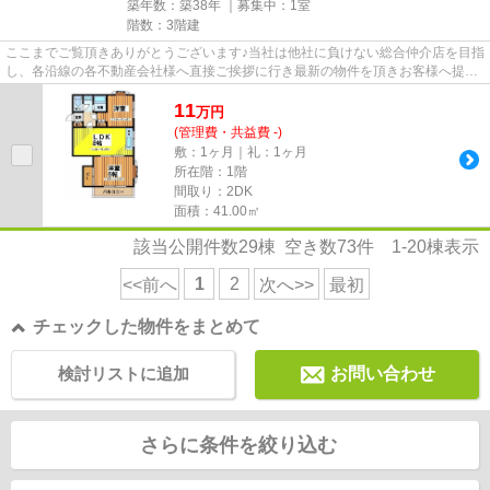
築年数：築38年 ｜募集中：
1室
階数：3階建
ここまでご覧頂きありがとうございます♪当社は他社に負けない総合仲介店を目指
し、各沿線の各不動産会社様へ直接ご挨拶に行き最新の物件を頂きお客様へ提供
しております！最新の情報は...
11
万
円
(管理費・共益費 -)
敷：1ヶ月｜礼：1ヶ月
所在階：1階
間取り：2DK
面積：41.00㎡
該当公開件数
29
棟 空き数
73
件
1-20
棟表示
1
2
<<前へ
次へ>>
最初
チェックした物件をまとめて
検討リストに追加
お問い合わせ
さらに条件を絞り込む