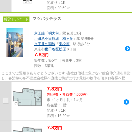
間取り：1K
面積：20.59㎡
マツバラテラス
賃貸｜アパート
京王線
「
明大前
」駅 徒歩13分
小田急小田原線
「
梅ヶ丘
」駅 徒歩9分
京王井の頭線
「
東松原
」駅 徒歩8分
東京都
世田谷区
松原
６丁目
7.8
万円
築年数：築5年 ｜募集中：
3室
階数：3階建
ここまでご覧頂きありがとうございます♪当社は他社に負けない総合仲介店を目指
し、各沿線の各不動産会社様へ直接ご挨拶に行き最新の物件を頂きお客様へ提供
しております！最新の情報は...
7.8
万
円
(管理費・共益費 4,000円)
敷：1ヶ月｜礼：1ヶ月
所在階：1階
間取り：1R
面積：16.20㎡
7.8
万
円