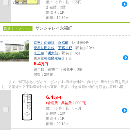
敷：1ヶ月｜礼：0万円
所在階：2階
間取り：1K
面積：19.80㎡
サンシャレイ永福町
賃貸｜マンション
京王井の頭線
「
永福町
」駅 徒歩6分
東急世田谷線
「
下高井戸
」駅 徒歩10分
京王線
「
明大前
」駅 徒歩16分
東京都
杉並区
永福
１丁目
6.4
万円
築年数：築38年 ｜募集中：
3室
階数：2階建
ここまでご覧頂きありがとうございます♪当社は他社に負けない総合仲介店を目指
し、各沿線の各不動産会社様へ直接ご挨拶に行き最新の物件を頂きお客様へ提供
しております！最新の情報は...
6.4
万
円
(管理費・共益費 2,000円)
敷：1ヶ月｜礼：0ヶ月
所在階：1階
間取り：1R
面積：20.18㎡