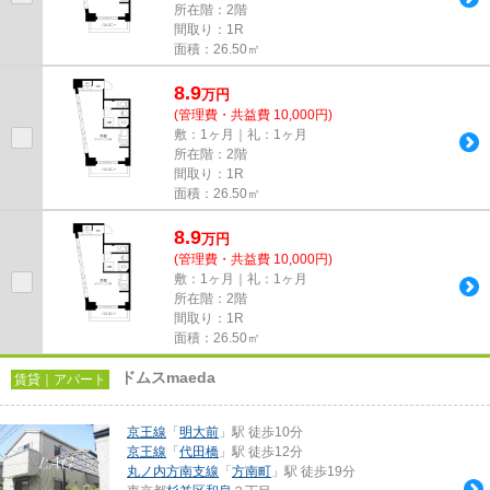
所在階：2階
間取り：1R
面積：26.50㎡
8.9
万
円
(管理費・共益費 10,000円)
敷：1ヶ月｜礼：1ヶ月
所在階：2階
間取り：1R
面積：26.50㎡
8.9
万
円
(管理費・共益費 10,000円)
敷：1ヶ月｜礼：1ヶ月
所在階：2階
間取り：1R
面積：26.50㎡
ドムスmaeda
賃貸｜アパート
京王線
「
明大前
」駅 徒歩10分
京王線
「
代田橋
」駅 徒歩12分
丸ノ内方南支線
「
方南町
」駅 徒歩19分