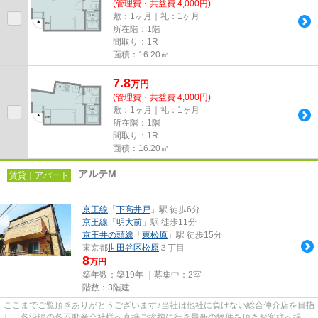
(管理費・共益費 4,000円)
敷：1ヶ月｜礼：1ヶ月
所在階：1階
間取り：1R
面積：16.20㎡
7.8
万
円
(管理費・共益費 4,000円)
敷：1ヶ月｜礼：1ヶ月
所在階：1階
間取り：1R
面積：16.20㎡
アルテM
賃貸｜アパート
京王線
「
下高井戸
」駅 徒歩6分
京王線
「
明大前
」駅 徒歩11分
京王井の頭線
「
東松原
」駅 徒歩15分
東京都
世田谷区
松原
３丁目
8
万円
築年数：築19年 ｜募集中：
2室
階数：3階建
ここまでご覧頂きありがとうございます♪当社は他社に負けない総合仲介店を目指
し、各沿線の各不動産会社様へ直接ご挨拶に行き最新の物件を頂きお客様へ提供