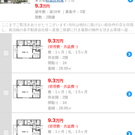
東京都
杉並区
和泉
２丁目
9.3
万円
築年数：築16年 ｜募集中：
3室
階数：2階建
ここまでご覧頂きありがとうございます♪当社は他社に負けない総合仲介店を目指
し、各沿線の各不動産会社様へ直接ご挨拶に行き最新の物件を頂きお客様へ提供
しております！最新の情報は...
9.3
万
円
(管理費・共益費 -)
敷：1ヶ月｜礼：1.5ヶ月
所在階：2階
間取り：1K
面積：28.00㎡
9.3
万
円
(管理費・共益費 -)
敷：1ヶ月｜礼：1.5ヶ月
所在階：2階
間取り：1K
面積：28.00㎡
9.3
万
円
(管理費・共益費 -)
敷：1ヶ月｜礼：1.5ヶ月