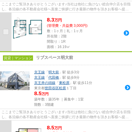
ここまでご覧頂きありがとうございます♪当社は他社に負けない総合仲介店を目指
し、各沿線の各不動産会社様へ直接ご挨拶に行き最新の物件を頂きお客様へ提供
しております！最新の情報は...
8.3
万
円
(管理費・共益費 3,000円)
敷：1ヶ月｜礼：1ヶ月
所在階：2階
間取り：1R
面積：16.19㎡
リブスペース明大前
賃貸｜マンション
京王線
「
明大前
」駅 徒歩3分
京王線
「
代田橋
」駅 徒歩9分
京王井の頭線
「
東松原
」駅 徒歩11分
東京都
世田谷区
松原
１丁目
8.5
万円
築年数：築35年 ｜募集中：
1室
階数：3階建
ここまでご覧頂きありがとうございます♪当社は他社に負けない総合仲介店を目指
し、各沿線の各不動産会社様へ直接ご挨拶に行き最新の物件を頂きお客様へ提供
しております！最新の情報は...
8.5
万
円