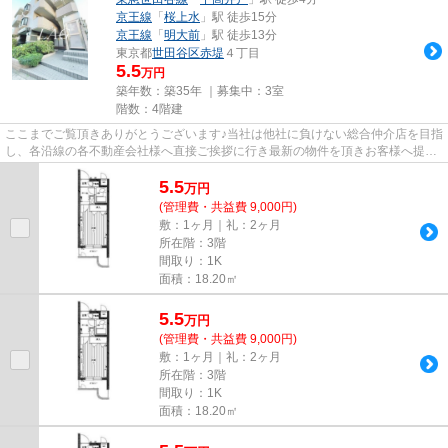
京王線
「
桜上水
」駅 徒歩15分
京王線
「
明大前
」駅 徒歩13分
東京都
世田谷区
赤堤
４丁目
5.5
万円
築年数：築35年 ｜募集中：
3室
階数：4階建
ここまでご覧頂きありがとうございます♪当社は他社に負けない総合仲介店を目指
し、各沿線の各不動産会社様へ直接ご挨拶に行き最新の物件を頂きお客様へ提供
しております！最新の情報は...
5.5
万
円
(管理費・共益費 9,000円)
敷：1ヶ月｜礼：2ヶ月
所在階：3階
間取り：1K
面積：18.20㎡
5.5
万
円
(管理費・共益費 9,000円)
敷：1ヶ月｜礼：2ヶ月
所在階：3階
間取り：1K
面積：18.20㎡