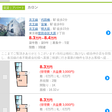
カロン
賃貸｜アパート
京王線
「
代田橋
」駅 徒歩2分
京王線
「
笹塚
」駅 徒歩9分
京王線
「
明大前
」駅 徒歩15分
東京都
世田谷区
大原
２丁目
8.3
8.4
万円～
万円
築年数：築9年 ｜募集中：
5室
階数：3階建
ここまでご覧頂きありがとうございます♪当社は他社に負けない総合仲介店を目指
し、各沿線の各不動産会社様へ直接ご挨拶に行き最新の物件を頂きお客様へ提供
しております！最新の情報は...
8.3
万
円
(管理費・共益費 3,000円)
敷：0万円｜礼：0万円
所在階：2階
間取り：1K
面積：16.32㎡
8.3
万
円
(管理費・共益費 3,000円)
敷：0万円｜礼：0万円