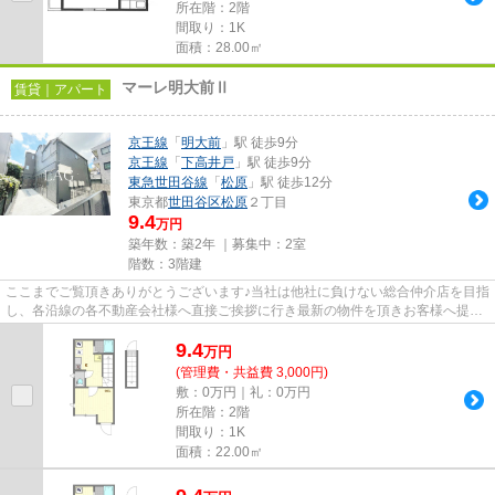
所在階：2階
間取り：1K
面積：28.00㎡
マーレ明大前Ⅱ
賃貸｜アパート
京王線
「
明大前
」駅 徒歩9分
京王線
「
下高井戸
」駅 徒歩9分
東急世田谷線
「
松原
」駅 徒歩12分
東京都
世田谷区
松原
２丁目
9.4
万円
築年数：築2年 ｜募集中：
2室
階数：3階建
ここまでご覧頂きありがとうございます♪当社は他社に負けない総合仲介店を目指
し、各沿線の各不動産会社様へ直接ご挨拶に行き最新の物件を頂きお客様へ提供
しております！最新の情報は...
9.4
万
円
(管理費・共益費 3,000円)
敷：0万円｜礼：0万円
所在階：2階
間取り：1K
面積：22.00㎡