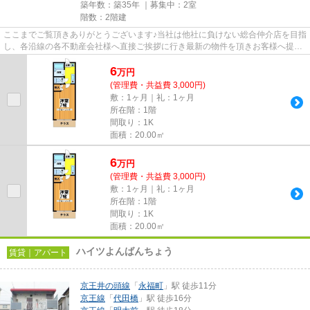
築年数：築35年 ｜募集中：
2室
階数：2階建
ここまでご覧頂きありがとうございます♪当社は他社に負けない総合仲介店を目指
し、各沿線の各不動産会社様へ直接ご挨拶に行き最新の物件を頂きお客様へ提供
しております！最新の情報は...
6
万
円
(管理費・共益費 3,000円)
敷：1ヶ月｜礼：1ヶ月
所在階：1階
間取り：1K
面積：20.00㎡
6
万
円
(管理費・共益費 3,000円)
敷：1ヶ月｜礼：1ヶ月
所在階：1階
間取り：1K
面積：20.00㎡
ハイツよんばんちょう
賃貸｜アパート
京王井の頭線
「
永福町
」駅 徒歩11分
京王線
「
代田橋
」駅 徒歩16分