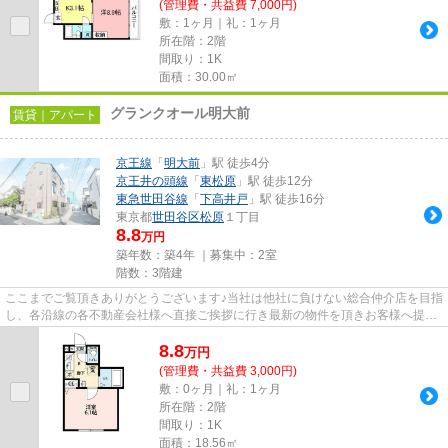
(管理費・共益費 7,000円)
敷：1ヶ月｜礼：1ヶ月
所在階：2階
間取り：1K
面積：30.00㎡
グランクオール明大前
賃貸｜アパート
京王線
「
明大前
」駅 徒歩4分
京王井の頭線
「
東松原
」駅 徒歩12分
東急世田谷線
「
下高井戸
」駅 徒歩16分
東京都
世田谷区
松原
１丁目
8.8
万円
築年数：築4年 ｜募集中：
2室
階数：3階建
ここまでご覧頂きありがとうございます♪当社は他社に負けない総合仲介店を目指
し、各沿線の各不動産会社様へ直接ご挨拶に行き最新の物件を頂きお客様へ提供
しております！最新の情報は...
8.8
万
円
(管理費・共益費 3,000円)
敷：0ヶ月｜礼：1ヶ月
所在階：2階
間取り：1K
面積：18.56㎡