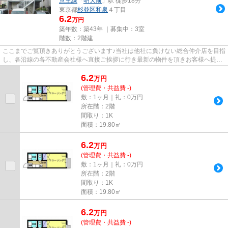
京王線
「
明大前
」駅 徒歩18分
東京都
杉並区
和泉
４丁目
6.2
万円
築年数：築43年 ｜募集中：
3室
階数：2階建
ここまでご覧頂きありがとうございます♪当社は他社に負けない総合仲介店を目指
し、各沿線の各不動産会社様へ直接ご挨拶に行き最新の物件を頂きお客様へ提供
しております！最新の情報は...
6.2
万
円
(管理費・共益費 -)
敷：1ヶ月｜礼：0万円
所在階：2階
間取り：1K
面積：19.80㎡
6.2
万
円
(管理費・共益費 -)
敷：1ヶ月｜礼：0万円
所在階：2階
間取り：1K
面積：19.80㎡
6.2
万
円
(管理費・共益費 -)