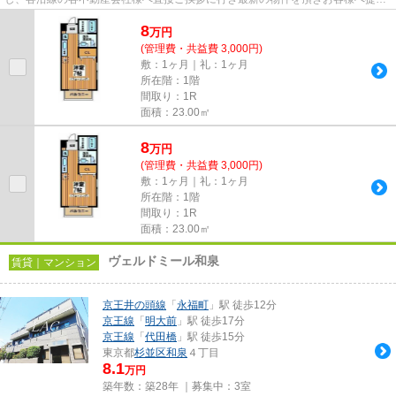
しております！最新の情報は...
8
万
円
(管理費・共益費 3,000円)
敷：1ヶ月｜礼：1ヶ月
所在階：1階
間取り：1R
面積：23.00㎡
8
万
円
(管理費・共益費 3,000円)
敷：1ヶ月｜礼：1ヶ月
所在階：1階
間取り：1R
面積：23.00㎡
ヴェルドミール和泉
賃貸｜マンション
京王井の頭線
「
永福町
」駅 徒歩12分
京王線
「
明大前
」駅 徒歩17分
京王線
「
代田橋
」駅 徒歩15分
東京都
杉並区
和泉
４丁目
8.1
万円
築年数：築28年 ｜募集中：
3室