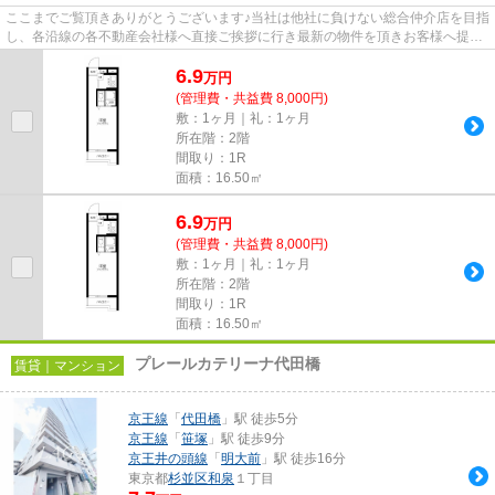
ここまでご覧頂きありがとうございます♪当社は他社に負けない総合仲介店を目指
し、各沿線の各不動産会社様へ直接ご挨拶に行き最新の物件を頂きお客様へ提供
しております！最新の情報は...
6.9
万
円
(管理費・共益費 8,000円)
敷：1ヶ月｜礼：1ヶ月
所在階：2階
間取り：1R
面積：16.50㎡
6.9
万
円
(管理費・共益費 8,000円)
敷：1ヶ月｜礼：1ヶ月
所在階：2階
間取り：1R
面積：16.50㎡
プレールカテリーナ代田橋
賃貸｜マンション
京王線
「
代田橋
」駅 徒歩5分
京王線
「
笹塚
」駅 徒歩9分
京王井の頭線
「
明大前
」駅 徒歩16分
東京都
杉並区
和泉
１丁目