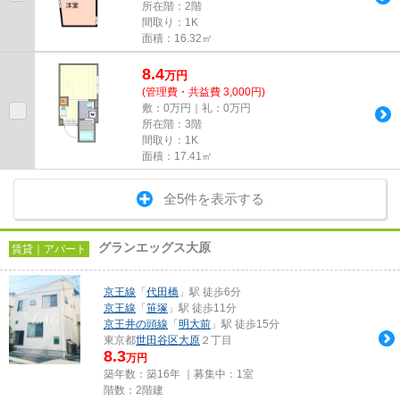
所在階：2階
間取り：1K
面積：16.32㎡
8.4
万
円
(管理費・共益費 3,000円)
敷：0万円｜礼：0万円
所在階：3階
間取り：1K
面積：17.41㎡
全5件を表示する
グランエッグス大原
賃貸｜アパート
京王線
「
代田橋
」駅 徒歩6分
京王線
「
笹塚
」駅 徒歩11分
京王井の頭線
「
明大前
」駅 徒歩15分
東京都
世田谷区
大原
２丁目
8.3
万円
築年数：築16年 ｜募集中：
1室
階数：2階建