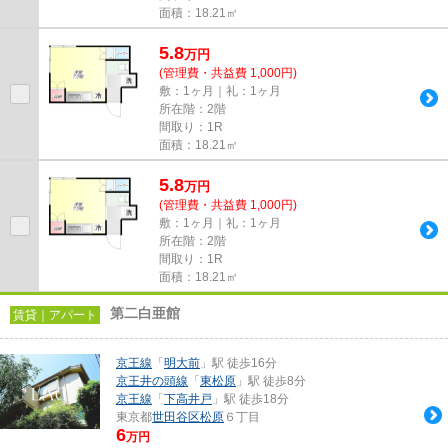
面積：18.21㎡
5.8
万
円
(管理費・共益費 1,000円)
敷：1ヶ月｜礼：1ヶ月
所在階：2階
間取り：1R
面積：18.21㎡
5.8
万
円
(管理費・共益費 1,000円)
敷：1ヶ月｜礼：1ヶ月
所在階：2階
間取り：1R
面積：18.21㎡
第二白亜館
賃貸｜アパート
京王線
「
明大前
」駅 徒歩16分
京王井の頭線
「
東松原
」駅 徒歩8分
京王線
「
下高井戸
」駅 徒歩18分
東京都
世田谷区
松原
６丁目
6
万円