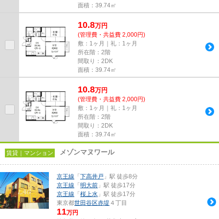
面積：39.74㎡
10.8
万
円
(管理費・共益費 2,000円)
敷：1ヶ月｜礼：1ヶ月
所在階：2階
間取り：2DK
面積：39.74㎡
10.8
万
円
(管理費・共益費 2,000円)
敷：1ヶ月｜礼：1ヶ月
所在階：2階
間取り：2DK
面積：39.74㎡
メゾンマヌワール
賃貸｜マンション
京王線
「
下高井戸
」駅 徒歩8分
京王線
「
明大前
」駅 徒歩17分
京王線
「
桜上水
」駅 徒歩17分
東京都
世田谷区
赤堤
４丁目
11
万円