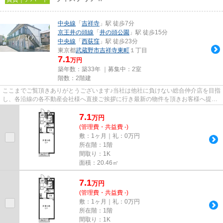
中央線
「
吉祥寺
」駅 徒歩7分
京王井の頭線
「
井の頭公園
」駅 徒歩15分
中央線
「
西荻窪
」駅 徒歩23分
東京都
武蔵野市
吉祥寺東町
１丁目
7.1
万円
築年数：築33年 ｜募集中：
2室
階数：2階建
ここまでご覧頂きありがとうございます♪当社は他社に負けない総合仲介店を目指
し、各沿線の各不動産会社様へ直接ご挨拶に行き最新の物件を頂きお客様へ提供
しております！最新の情報は...
7.1
万
円
(管理費・共益費 -)
敷：1ヶ月｜礼：0万円
所在階：1階
間取り：1K
面積：20.46㎡
7.1
万
円
(管理費・共益費 -)
敷：1ヶ月｜礼：0万円
所在階：1階
間取り：1K