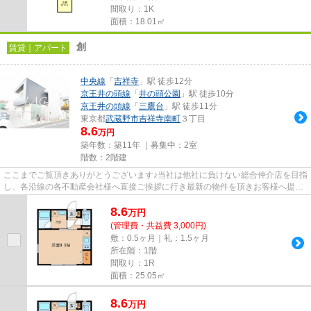
間取り：1K
面積：18.01㎡
創
賃貸｜アパート
中央線
「
吉祥寺
」駅 徒歩12分
京王井の頭線
「
井の頭公園
」駅 徒歩10分
京王井の頭線
「
三鷹台
」駅 徒歩11分
東京都
武蔵野市
吉祥寺南町
３丁目
8.6
万円
築年数：築11年 ｜募集中：
2室
階数：2階建
ここまでご覧頂きありがとうございます♪当社は他社に負けない総合仲介店を目指
し、各沿線の各不動産会社様へ直接ご挨拶に行き最新の物件を頂きお客様へ提供
しております！最新の情報は...
8.6
万
円
(管理費・共益費 3,000円)
敷：0.5ヶ月｜礼：1.5ヶ月
所在階：1階
間取り：1R
面積：25.05㎡
8.6
万
円