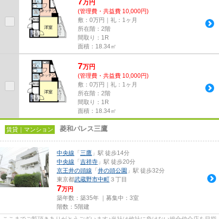
7
万
円
(管理費・共益費 10,000円)
敷：0万円｜礼：1ヶ月
所在階：2階
間取り：1R
面積：18.34㎡
7
万
円
(管理費・共益費 10,000円)
敷：0万円｜礼：1ヶ月
所在階：2階
間取り：1R
面積：18.34㎡
菱和パレス三鷹
賃貸｜マンション
中央線
「
三鷹
」駅 徒歩14分
中央線
「
吉祥寺
」駅 徒歩20分
京王井の頭線
「
井の頭公園
」駅 徒歩32分
東京都
武蔵野市
中町
３丁目
7
万円
築年数：築35年 ｜募集中：
3室
階数：5階建
ここまでご覧頂きありがとうございます♪当社は他社に負けない総合仲介店を目指