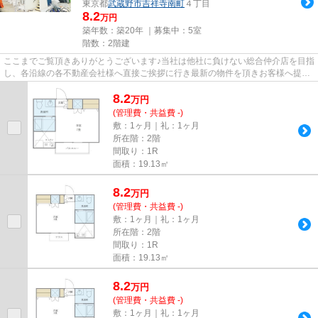
東京都
武蔵野市
吉祥寺南町
４丁目
8.2
万円
築年数：築20年 ｜募集中：
5室
階数：2階建
ここまでご覧頂きありがとうございます♪当社は他社に負けない総合仲介店を目指
し、各沿線の各不動産会社様へ直接ご挨拶に行き最新の物件を頂きお客様へ提供
しております！最新の情報は...
8.2
万
円
(管理費・共益費 -)
敷：1ヶ月｜礼：1ヶ月
所在階：2階
間取り：1R
面積：19.13㎡
8.2
万
円
(管理費・共益費 -)
敷：1ヶ月｜礼：1ヶ月
所在階：2階
間取り：1R
面積：19.13㎡
8.2
万
円
(管理費・共益費 -)
敷：1ヶ月｜礼：1ヶ月