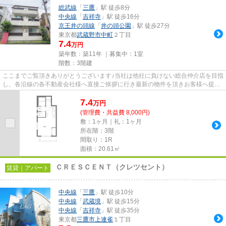
総武線
「
三鷹
」駅 徒歩8分
中央線
「
吉祥寺
」駅 徒歩16分
京王井の頭線
「
井の頭公園
」駅 徒歩27分
東京都
武蔵野市
中町
２丁目
7.4
万円
築年数：築11年 ｜募集中：
1室
階数：3階建
ここまでご覧頂きありがとうございます♪当社は他社に負けない総合仲介店を目指
し、各沿線の各不動産会社様へ直接ご挨拶に行き最新の物件を頂きお客様へ提供
しております！最新の情報は...
7.4
万
円
(管理費・共益費 8,000円)
敷：1ヶ月｜礼：1ヶ月
所在階：3階
間取り：1R
面積：20.61㎡
ＣＲＥＳＣＥＮＴ（クレツセント）
賃貸｜アパート
中央線
「
三鷹
」駅 徒歩10分
中央線
「
武蔵境
」駅 徒歩15分
中央線
「
吉祥寺
」駅 徒歩35分
東京都
三鷹市
上連雀
１丁目