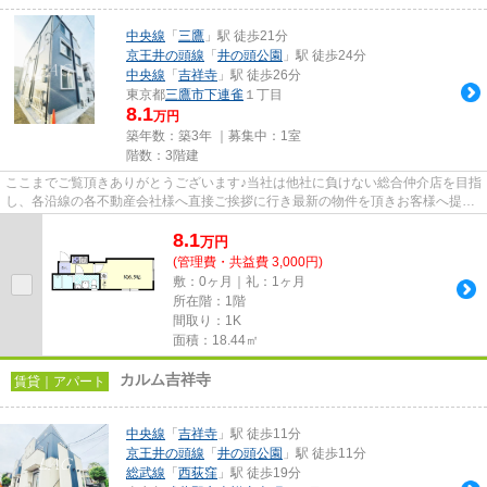
中央線
「
三鷹
」駅 徒歩21分
京王井の頭線
「
井の頭公園
」駅 徒歩24分
中央線
「
吉祥寺
」駅 徒歩26分
東京都
三鷹市
下連雀
１丁目
8.1
万円
築年数：築3年 ｜募集中：
1室
階数：3階建
ここまでご覧頂きありがとうございます♪当社は他社に負けない総合仲介店を目指
し、各沿線の各不動産会社様へ直接ご挨拶に行き最新の物件を頂きお客様へ提供
しております！最新の情報は...
8.1
万
円
(管理費・共益費 3,000円)
敷：0ヶ月｜礼：1ヶ月
所在階：1階
間取り：1K
面積：18.44㎡
カルム吉祥寺
賃貸｜アパート
中央線
「
吉祥寺
」駅 徒歩11分
京王井の頭線
「
井の頭公園
」駅 徒歩11分
総武線
「
西荻窪
」駅 徒歩19分