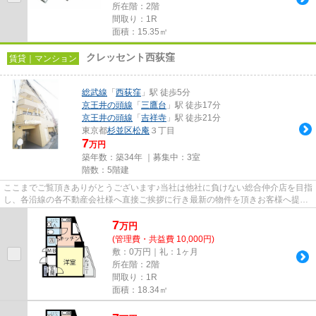
所在階：2階
間取り：1R
面積：15.35㎡
クレッセント西荻窪
賃貸｜マンション
総武線
「
西荻窪
」駅 徒歩5分
京王井の頭線
「
三鷹台
」駅 徒歩17分
京王井の頭線
「
吉祥寺
」駅 徒歩21分
東京都
杉並区
松庵
３丁目
7
万円
築年数：築34年 ｜募集中：
3室
階数：5階建
ここまでご覧頂きありがとうございます♪当社は他社に負けない総合仲介店を目指
し、各沿線の各不動産会社様へ直接ご挨拶に行き最新の物件を頂きお客様へ提供
しております！最新の情報は...
7
万
円
(管理費・共益費 10,000円)
敷：0万円｜礼：1ヶ月
所在階：2階
間取り：1R
面積：18.34㎡