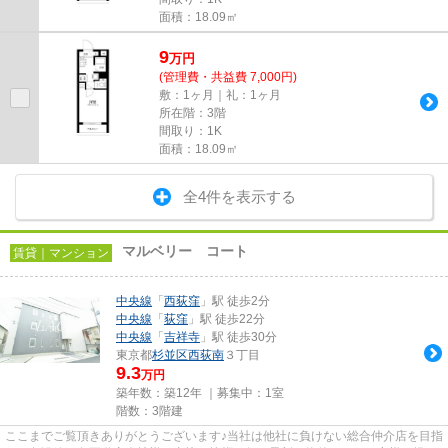
面積：18.09㎡
9
万
円
(管理費・共益費 7,000円)
敷：1ヶ月｜礼：1ヶ月
所在階：3階
間取り：1K
面積：18.09㎡
全4件を表示する
マルベリー コート
賃貸｜マンション
中央線
「
西荻窪
」駅 徒歩2分
中央線
「
荻窪
」駅 徒歩22分
中央線
「
吉祥寺
」駅 徒歩30分
東京都
杉並区
西荻南
３丁目
9.3
万円
築年数：築12年 ｜募集中：
1室
階数：3階建
ここまでご覧頂きありがとうございます♪当社は他社に負けない総合仲介店を目指