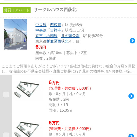
サークルハウス西荻北
賃貸｜アパート
中央線
「
西荻窪
」駅 徒歩8分
中央線
「
吉祥寺
」駅 徒歩17分
京王井の頭線
「
井の頭公園
」駅 徒歩29分
東京都
杉並区
西荻北
４丁目
6
万円
築年数：築10年 ｜募集中：
2室
階数：2階建
ここまでご覧頂きありがとうございます♪当社は他社に負けない総合仲介店を目指
し、各沿線の各不動産会社様へ直接ご挨拶に行き最新の物件を頂きお客様へ提供
しております！最新の情報は...
6
万
円
(管理費・共益費 3,000円)
敷：0ヶ月｜礼：0ヶ月
所在階：2階
間取り：1R
面積：15.35㎡
6
万
円
(管理費・共益費 3,000円)
敷：0ヶ月｜礼：0ヶ月