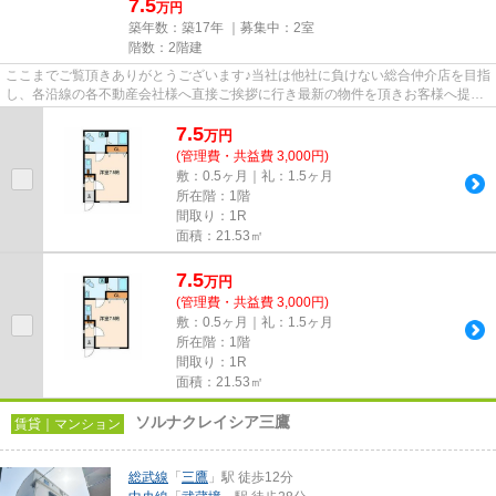
7.5
万円
築年数：築17年 ｜募集中：
2室
階数：2階建
ここまでご覧頂きありがとうございます♪当社は他社に負けない総合仲介店を目指
し、各沿線の各不動産会社様へ直接ご挨拶に行き最新の物件を頂きお客様へ提供
しております！最新の情報は...
7.5
万
円
(管理費・共益費 3,000円)
敷：0.5ヶ月｜礼：1.5ヶ月
所在階：1階
間取り：1R
面積：21.53㎡
7.5
万
円
(管理費・共益費 3,000円)
敷：0.5ヶ月｜礼：1.5ヶ月
所在階：1階
間取り：1R
面積：21.53㎡
ソルナクレイシア三鷹
賃貸｜マンション
総武線
「
三鷹
」駅 徒歩12分