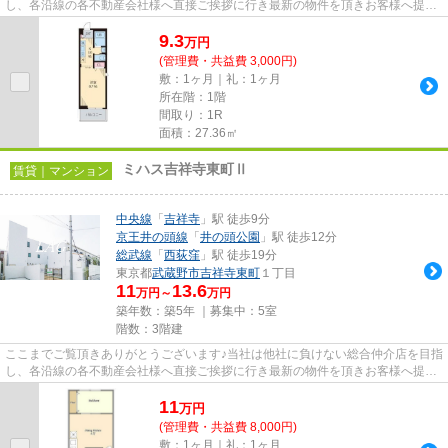
し、各沿線の各不動産会社様へ直接ご挨拶に行き最新の物件を頂きお客様へ提供
しております！最新の情報は...
9.3
万
円
(管理費・共益費 3,000円)
敷：1ヶ月｜礼：1ヶ月
所在階：1階
間取り：1R
面積：27.36㎡
ミハス吉祥寺東町Ⅱ
賃貸｜マンション
中央線
「
吉祥寺
」駅 徒歩9分
京王井の頭線
「
井の頭公園
」駅 徒歩12分
総武線
「
西荻窪
」駅 徒歩19分
東京都
武蔵野市
吉祥寺東町
１丁目
11
13.6
万円～
万円
築年数：築5年 ｜募集中：
5室
階数：3階建
ここまでご覧頂きありがとうございます♪当社は他社に負けない総合仲介店を目指
し、各沿線の各不動産会社様へ直接ご挨拶に行き最新の物件を頂きお客様へ提供
しております！最新の情報は...
11
万
円
(管理費・共益費 8,000円)
敷：1ヶ月｜礼：1ヶ月