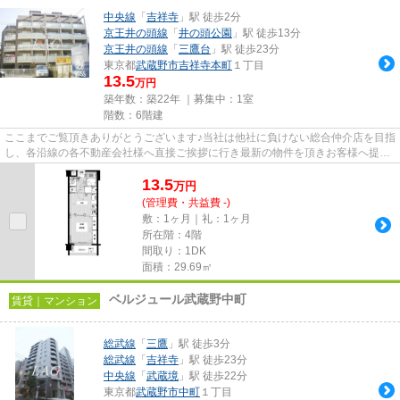
中央線
「
吉祥寺
」駅 徒歩2分
京王井の頭線
「
井の頭公園
」駅 徒歩13分
京王井の頭線
「
三鷹台
」駅 徒歩23分
東京都
武蔵野市
吉祥寺本町
１丁目
13.5
万円
築年数：築22年 ｜募集中：
1室
階数：6階建
ここまでご覧頂きありがとうございます♪当社は他社に負けない総合仲介店を目指
し、各沿線の各不動産会社様へ直接ご挨拶に行き最新の物件を頂きお客様へ提供
しております！最新の情報は...
13.5
万
円
(管理費・共益費 -)
敷：1ヶ月｜礼：1ヶ月
所在階：4階
間取り：1DK
面積：29.69㎡
ベルジュール武蔵野中町
賃貸｜マンション
総武線
「
三鷹
」駅 徒歩3分
総武線
「
吉祥寺
」駅 徒歩23分
中央線
「
武蔵境
」駅 徒歩22分
東京都
武蔵野市
中町
１丁目