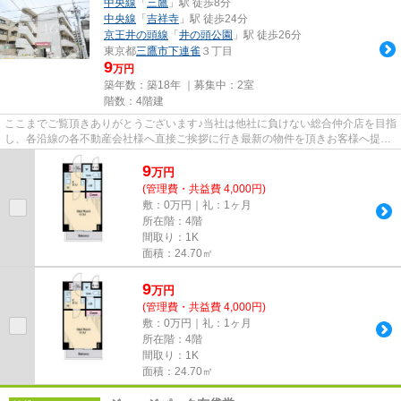
中央線
「
三鷹
」駅 徒歩8分
中央線
「
吉祥寺
」駅 徒歩24分
京王井の頭線
「
井の頭公園
」駅 徒歩26分
東京都
三鷹市
下連雀
３丁目
9
万円
築年数：築18年 ｜募集中：
2室
階数：4階建
ここまでご覧頂きありがとうございます♪当社は他社に負けない総合仲介店を目指
し、各沿線の各不動産会社様へ直接ご挨拶に行き最新の物件を頂きお客様へ提供
しております！最新の情報は...
9
万
円
(管理費・共益費 4,000円)
敷：0万円｜礼：1ヶ月
所在階：4階
間取り：1K
面積：24.70㎡
9
万
円
(管理費・共益費 4,000円)
敷：0万円｜礼：1ヶ月
所在階：4階
間取り：1K
面積：24.70㎡