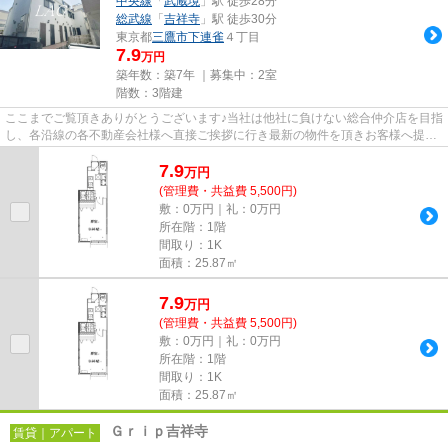
中央線
「
武蔵境
」駅 徒歩28分
総武線
「
吉祥寺
」駅 徒歩30分
東京都
三鷹市
下連雀
４丁目
7.9
万円
築年数：築7年 ｜募集中：
2室
階数：3階建
ここまでご覧頂きありがとうございます♪当社は他社に負けない総合仲介店を目指
し、各沿線の各不動産会社様へ直接ご挨拶に行き最新の物件を頂きお客様へ提供
しております！最新の情報は...
7.9
万
円
(管理費・共益費 5,500円)
敷：0万円｜礼：0万円
所在階：1階
間取り：1K
面積：25.87㎡
7.9
万
円
(管理費・共益費 5,500円)
敷：0万円｜礼：0万円
所在階：1階
間取り：1K
面積：25.87㎡
Ｇｒｉｐ吉祥寺
賃貸｜アパート