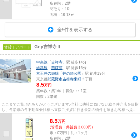
所在階：2階
間取り：1R
面積：19.13㎡
全5件を表示する
Grip吉祥寺Ⅱ
賃貸｜アパート
中央線
「
吉祥寺
」駅 徒歩14分
総武線
「
西荻窪
」駅 徒歩16分
京王井の頭線
「
井の頭公園
」駅 徒歩19分
東京都
武蔵野市
吉祥寺東町
３丁目
8.5
万円
築年数：築1年 ｜募集中：
1室
階数：2階建
ここまでご覧頂きありがとうございます♪当社は他社に負けない総合仲介店を目指
し、各沿線の各不動産会社様へ直接ご挨拶に行き最新の物件を頂きお客様へ提供
しております！最新の情報は...
8.5
万
円
(管理費・共益費 3,000円)
敷：0万円｜礼：1ヶ月
所在階：2階