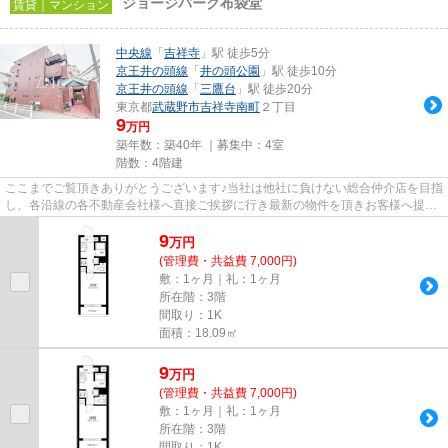
ジョージパーク布袋堂
賃貸｜マンション
中央線
「
吉祥寺
」駅 徒歩5分
京王井の頭線
「
井の頭公園
」駅 徒歩10分
京王井の頭線
「
三鷹台
」駅 徒歩20分
東京都
武蔵野市
吉祥寺南町
２丁目
9
万円
築年数：築40年 ｜募集中：
4室
階数：4階建
ここまでご覧頂きありがとうございます♪当社は他社に負けない総合仲介店を目指
し、各沿線の各不動産会社様へ直接ご挨拶に行き最新の物件を頂きお客様へ提供
しております！最新の情報は...
9
万
円
(管理費・共益費 7,000円)
敷：1ヶ月｜礼：1ヶ月
所在階：3階
間取り：1K
面積：18.09㎡
9
万
円
(管理費・共益費 7,000円)
敷：1ヶ月｜礼：1ヶ月
所在階：3階
間取り：1K