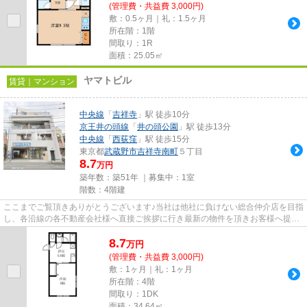
(管理費・共益費 3,000円)
敷：0.5ヶ月｜礼：1.5ヶ月
所在階：1階
間取り：1R
面積：25.05㎡
ヤマトビル
賃貸｜マンション
中央線
「
吉祥寺
」駅 徒歩10分
京王井の頭線
「
井の頭公園
」駅 徒歩13分
中央線
「
西荻窪
」駅 徒歩15分
東京都
武蔵野市
吉祥寺南町
５丁目
8.7
万円
築年数：築51年 ｜募集中：
1室
階数：4階建
ここまでご覧頂きありがとうございます♪当社は他社に負けない総合仲介店を目指
し、各沿線の各不動産会社様へ直接ご挨拶に行き最新の物件を頂きお客様へ提供
しております！最新の情報は...
8.7
万
円
(管理費・共益費 3,000円)
敷：1ヶ月｜礼：1ヶ月
所在階：4階
間取り：1DK
面積：34.64㎡