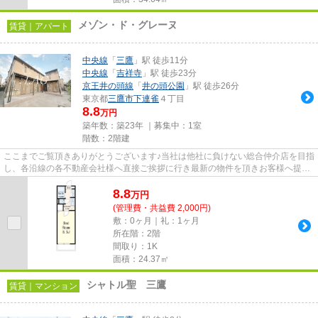
メゾン・ド・グレーヌ
賃貸｜アパート
中央線
「
三鷹
」駅 徒歩11分
中央線
「
吉祥寺
」駅 徒歩23分
京王井の頭線
「
井の頭公園
」駅 徒歩26分
東京都
三鷹市
下連雀
４丁目
8.8
万円
築年数：築23年 ｜募集中：
1室
階数：2階建
ここまでご覧頂きありがとうございます♪当社は他社に負けない総合仲介店を目指
し、各沿線の各不動産会社様へ直接ご挨拶に行き最新の物件を頂きお客様へ提供
しております！最新の情報は...
8.8
万
円
(管理費・共益費 2,000円)
敷：0ヶ月｜礼：1ヶ月
所在階：2階
間取り：1K
面積：24.37㎡
シャトル聖 三鷹
賃貸｜マンション