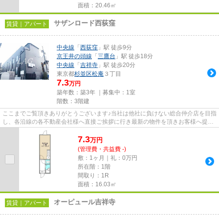
面積：20.46㎡
サザンロード西荻窪
賃貸｜アパート
中央線
「
西荻窪
」駅 徒歩9分
京王井の頭線
「
三鷹台
」駅 徒歩18分
中央線
「
吉祥寺
」駅 徒歩20分
東京都
杉並区
松庵
３丁目
7.3
万円
築年数：築3年 ｜募集中：
1室
階数：3階建
ここまでご覧頂きありがとうございます♪当社は他社に負けない総合仲介店を目指
し、各沿線の各不動産会社様へ直接ご挨拶に行き最新の物件を頂きお客様へ提供
しております！最新の情報は...
7.3
万
円
(管理費・共益費 -)
敷：1ヶ月｜礼：0万円
所在階：1階
間取り：1R
面積：16.03㎡
オーピュール吉祥寺
賃貸｜アパート