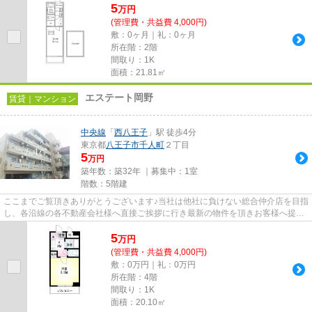
5
万
円
(管理費・共益費 4,000円)
敷：0ヶ月｜礼：0ヶ月
所在階：2階
間取り：1K
面積：21.81㎡
エステート岡野
賃貸｜マンション
中央線
「
西八王子
」駅 徒歩4分
東京都
八王子市
千人町
２丁目
5
万円
築年数：築32年 ｜募集中：
1室
階数：5階建
ここまでご覧頂きありがとうございます♪当社は他社に負けない総合仲介店を目指
し、各沿線の各不動産会社様へ直接ご挨拶に行き最新の物件を頂きお客様へ提供
しております！最新の情報は...
5
万
円
(管理費・共益費 4,000円)
敷：0万円｜礼：0万円
所在階：4階
間取り：1K
面積：20.10㎡