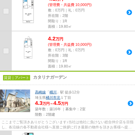
(管理費・共益費 10,000円)
敷：0万円｜礼：0万円
所在階：2階
間取り：1R
面積：19.80㎡
4.2
万
円
(管理費・共益費 10,000円)
敷：0万円｜礼：0万円
所在階：3階
間取り：1R
面積：19.80㎡
カタリナガーデン
賃貸｜アパート
高崎線
「
桶川
」駅 徒歩12分
埼玉県
桶川市
北
１丁目
4.3
4.5
万円～
万円
築年数：築16年 ｜募集中：
2室
階数：2階建
ここまでご覧頂きありがとうございます♪当社は他社に負けない総合仲介店を目指
し、各沿線の各不動産会社様へ直接ご挨拶に行き最新の物件を頂きお客様へ提供
しております！最新の情報は...