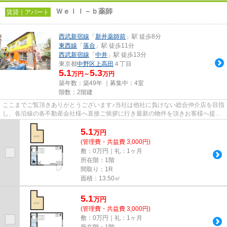
Ｗｅｌｌ－ｂ薬師
賃貸｜アパート
西武新宿線
「
新井薬師前
」駅 徒歩8分
東西線
「
落合
」駅 徒歩11分
西武新宿線
「
中井
」駅 徒歩13分
東京都
中野区
上高田
４丁目
5.1
5.3
万円～
万円
築年数：築49年 ｜募集中：
4室
階数：2階建
ここまでご覧頂きありがとうございます♪当社は他社に負けない総合仲介店を目指
し、各沿線の各不動産会社様へ直接ご挨拶に行き最新の物件を頂きお客様へ提供
しております！最新の情報は...
5.1
万
円
(管理費・共益費 3,000円)
敷：0万円｜礼：1ヶ月
所在階：1階
間取り：1R
面積：13.50㎡
5.1
万
円
(管理費・共益費 3,000円)
敷：0万円｜礼：1ヶ月
所在階：1階