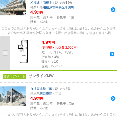
相模線
「
南橋本
」駅 徒歩19分
神奈川県
相模原市中央区
氷川町
4.9
万円
築年数：築36年 ｜募集中：
1室
階数：4階建
ここまでご覧頂きありがとうございます♪当社は他社に負けない総合仲介店を目指
し、各沿線の各不動産会社様へ直接ご挨拶に行き最新の物件を頂きお客様へ提供
しております！最新の情報は...
4.9
万
円
(管理費・共益費 2,000円)
敷：0万円｜礼：0万円
所在階：3階
間取り：1K
面積：22.61㎡
サンライズMW
賃貸｜アパート
京浜東北線
「
蕨
」駅 徒歩8分
埼玉県
川口市
芝
４丁目
4.9
万円
築年数：築10年 ｜募集中：
2室
階数：2階建
ここまでご覧頂きありがとうございます♪当社は他社に負けない総合仲介店を目指