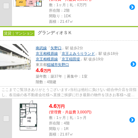
敷：1ヶ月｜礼：0万円
所在階：2階
間取り：1DK
面積：21.47㎡
グランディオＳＫ
賃貸｜マンション
南武線
「
矢野口
」駅 徒歩2分
京王相模原線
「
京王よみうりランド
」駅 徒歩18分
京王相模原線
「
京王稲田堤
」駅 徒歩19分
東京都
稲城市
矢野口
4.6
万円
築年数：築37年 ｜募集中：
1室
階数：4階建
ここまでご覧頂きありがとうございます♪当社は他社に負けない総合仲介店を目指
し、各沿線の各不動産会社様へ直接ご挨拶に行き最新の物件を頂きお客様へ提供
しております！最新の情報は...
4.6
万
円
(管理費・共益費 3,000円)
敷：1ヶ月｜礼：1ヶ月
所在階：4階
間取り：1R
面積：21.87㎡