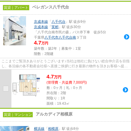
ベレガンス八千代台
賃貸｜アパート
京成本線
「
八千代台
」駅 徒歩9分
京成本線
「
実籾
」駅 徒歩30分
「八千代台南市民の森」バス停下車 徒歩5分
千葉県
八千代市
八千代台南
３丁目
4.7
万円
築年数：築2年 ｜募集中：
1室
階数：2階建
ここまでご覧頂きありがとうございます♪当社は他社に負けない総合仲介店を目指
し、各沿線の各不動産会社様へ直接ご挨拶に行き最新の物件を頂きお客様へ提供
しております！最新の情報は...
4.7
万
円
(管理費・共益費 7,000円)
敷：0ヶ月｜礼：0ヶ月
所在階：2階
間取り：1R
面積：19.43㎡
アルカディア相模原
賃貸｜マンション
横浜線
「
相模原
」駅 徒歩8分