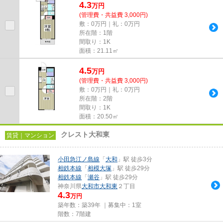
4.3
万
円
(管理費・共益費 3,000円)
敷：0万円｜礼：0万円
所在階：1階
間取り：1K
面積：21.11㎡
4.5
万
円
(管理費・共益費 3,000円)
敷：0万円｜礼：0万円
所在階：2階
間取り：1K
面積：20.50㎡
クレスト大和東
賃貸｜マンション
小田急江ノ島線
「
大和
」駅 徒歩3分
相鉄本線
「
相模大塚
」駅 徒歩29分
相鉄本線
「
瀬谷
」駅 徒歩29分
神奈川県
大和市
大和東
２丁目
4.3
万円
築年数：築39年 ｜募集中：
1室
階数：7階建