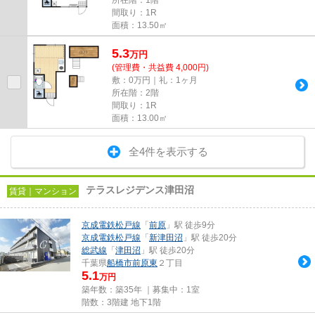
間取り：1R
面積：13.50㎡
5.3
万
円
(管理費・共益費 4,000円)
敷：0万円｜礼：1ヶ月
所在階：2階
間取り：1R
面積：13.00㎡
全4件を表示する
テラスレジデンス津田沼
賃貸｜マンション
京成電鉄松戸線
「
前原
」駅 徒歩9分
京成電鉄松戸線
「
新津田沼
」駅 徒歩20分
総武線
「
津田沼
」駅 徒歩20分
千葉県
船橋市
前原東
２丁目
5.1
万円
築年数：築35年 ｜募集中：
1室
階数：3階建 地下1階