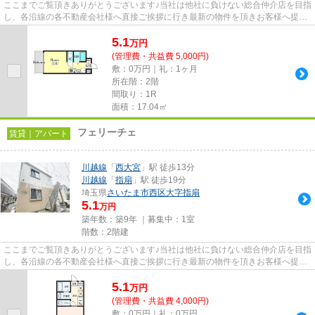
ここまでご覧頂きありがとうございます♪当社は他社に負けない総合仲介店を目指
し、各沿線の各不動産会社様へ直接ご挨拶に行き最新の物件を頂きお客様へ提供
しております！最新の情報は...
5.1
万
円
(管理費・共益費 5,000円)
敷：0万円｜礼：1ヶ月
所在階：2階
間取り：1R
面積：17.04㎡
フェリーチェ
賃貸｜アパート
川越線
「
西大宮
」駅 徒歩13分
川越線
「
指扇
」駅 徒歩19分
埼玉県
さいたま市西区
大字指扇
5.1
万円
築年数：築9年 ｜募集中：
1室
階数：2階建
ここまでご覧頂きありがとうございます♪当社は他社に負けない総合仲介店を目指
し、各沿線の各不動産会社様へ直接ご挨拶に行き最新の物件を頂きお客様へ提供
しております！最新の情報は...
5.1
万
円
(管理費・共益費 4,000円)
敷：0万円｜礼：0万円