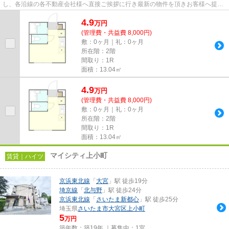
し、各沿線の各不動産会社様へ直接ご挨拶に行き最新の物件を頂きお客様へ提供
しております！最新の情報は...
4.9
万
円
(管理費・共益費 8,000円)
敷：0ヶ月｜礼：0ヶ月
所在階：2階
間取り：1R
面積：13.04㎡
4.9
万
円
(管理費・共益費 8,000円)
敷：0ヶ月｜礼：0ヶ月
所在階：2階
間取り：1R
面積：13.04㎡
マイシティ上小町
賃貸｜ハイツ
京浜東北線
「
大宮
」駅 徒歩19分
埼京線
「
北与野
」駅 徒歩24分
京浜東北線
「
さいたま新都心
」駅 徒歩25分
埼玉県
さいたま市大宮区
上小町
5
万円
築年数：築19年 ｜募集中：
1室