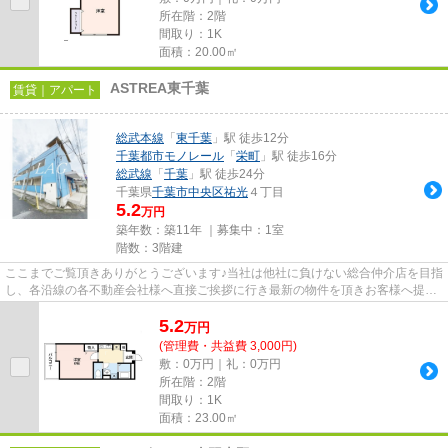
所在階：2階
間取り：1K
面積：20.00㎡
ASTREA東千葉
賃貸｜アパート
総武本線
「
東千葉
」駅 徒歩12分
千葉都市モノレール
「
栄町
」駅 徒歩16分
総武線
「
千葉
」駅 徒歩24分
千葉県
千葉市中央区
祐光
４丁目
5.2
万円
築年数：築11年 ｜募集中：
1室
階数：3階建
ここまでご覧頂きありがとうございます♪当社は他社に負けない総合仲介店を目指
し、各沿線の各不動産会社様へ直接ご挨拶に行き最新の物件を頂きお客様へ提供
しております！最新の情報は...
5.2
万
円
(管理費・共益費 3,000円)
敷：0万円｜礼：0万円
所在階：2階
間取り：1K
面積：23.00㎡