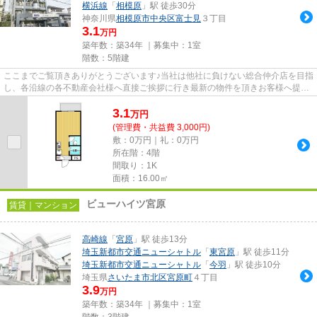
横浜線
「
相模原
」駅 徒歩30分
神奈川県
相模原市中央区
富士見
３丁目
3.1
万円
築年数：築34年 ｜募集中：
1室
階数：5階建
ここまでご覧頂きありがとうございます♪当社は他社に負けない総合仲介店を目指
し、各沿線の各不動産会社様へ直接ご挨拶に行き最新の物件を頂きお客様へ提供
しております！最新の情報は...
3.1
万
円
(管理費・共益費 3,000円)
敷：0万円｜礼：0万円
所在階：4階
間取り：1K
面積：16.00㎡
ビューハイツ宮原
賃貸｜マンション
高崎線
「
宮原
」駅 徒歩13分
埼玉新都市交通ニューシャトル
「
東宮原
」駅 徒歩11分
埼玉新都市交通ニューシャトル
「
今羽
」駅 徒歩10分
埼玉県
さいたま市北区
宮原町
４丁目
3.9
万円
築年数：築34年 ｜募集中：
1室
階数：3階建