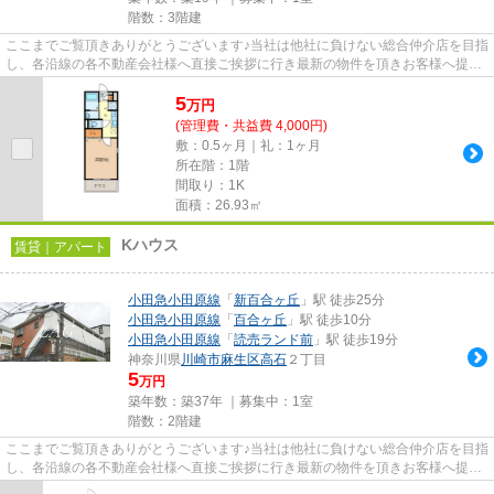
階数：3階建
ここまでご覧頂きありがとうございます♪当社は他社に負けない総合仲介店を目指
し、各沿線の各不動産会社様へ直接ご挨拶に行き最新の物件を頂きお客様へ提供
しております！最新の情報は...
5
万
円
(管理費・共益費 4,000円)
敷：0.5ヶ月｜礼：1ヶ月
所在階：1階
間取り：1K
面積：26.93㎡
Kハウス
賃貸｜アパート
小田急小田原線
「
新百合ヶ丘
」駅 徒歩25分
小田急小田原線
「
百合ヶ丘
」駅 徒歩10分
小田急小田原線
「
読売ランド前
」駅 徒歩19分
神奈川県
川崎市麻生区
高石
２丁目
5
万円
築年数：築37年 ｜募集中：
1室
階数：2階建
ここまでご覧頂きありがとうございます♪当社は他社に負けない総合仲介店を目指
し、各沿線の各不動産会社様へ直接ご挨拶に行き最新の物件を頂きお客様へ提供
しております！最新の情報は...