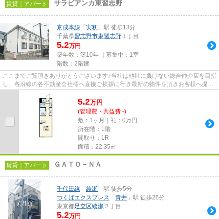
サラビアンカ東習志野
賃貸｜アパート
京成本線
「
実籾
」駅 徒歩13分
千葉県
習志野市
東習志野
１丁目
5.2
万円
築年数：築10年 ｜募集中：
1室
階数：2階建
ここまでご覧頂きありがとうございます♪当社は他社に負けない総合仲介店を目指
し、各沿線の各不動産会社様へ直接ご挨拶に行き最新の物件を頂きお客様へ提供
しております！最新の情報は...
5.2
万
円
(管理費・共益費 -)
敷：1ヶ月｜礼：0万円
所在階：1階
間取り：1R
面積：22.35㎡
ＧＡＴＯ－ＮＡ
賃貸｜アパート
千代田線
「
綾瀬
」駅 徒歩5分
つくばエクスプレス
「
青井
」駅 徒歩26分
東京都
足立区
綾瀬
２丁目
5.2
万円