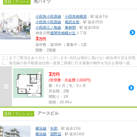
光ハイツ
賃貸｜アパート
小田急小田原線
「
小田急相模原
」駅 徒歩7分
小田急小田原線
「
相武台前
」駅 徒歩25分
小田急江ノ島線
「
東林間
」駅 徒歩28分
神奈川県
座間市
相模が丘
２丁目
3
万円
築年数：築38年 ｜募集中：
1室
階数：2階建
ここまでご覧頂きありがとうございます♪当社は他社に負けない総合仲介店を目指
し、各沿線の各不動産会社様へ直接ご挨拶に行き最新の物件を頂きお客様へ提供
しております！最新の情報は...
3
万
円
(管理費・共益費 2,000円)
敷：0ヶ月｜礼：0ヶ月
所在階：2階
間取り：1R
面積：20.49㎡
アースビル
賃貸｜マンション
横浜線
「
矢部
」駅 徒歩13分
横浜線
「
淵野辺
」駅 徒歩18分