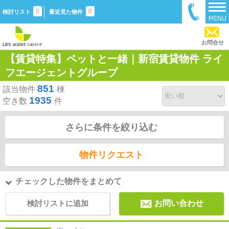
0
0
検討リスト
最近見た物件
お問合せ
【賃貸特集】ペットと一緒｜新宿賃貸物件 ライ
フエージェントグループ
851
該当物件
棟
1935
空き数
件
さらに条件を絞り込む
物件リクエスト
チェックした物件をまとめて
検討リストに追加
お問い合わせ