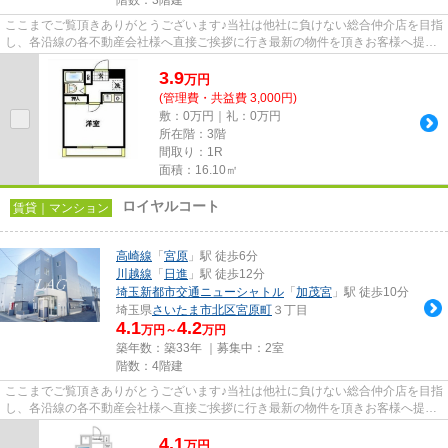
ここまでご覧頂きありがとうございます♪当社は他社に負けない総合仲介店を目指
し、各沿線の各不動産会社様へ直接ご挨拶に行き最新の物件を頂きお客様へ提供
しております！最新の情報は...
3.9
万
円
(管理費・共益費 3,000円)
敷：0万円｜礼：0万円
所在階：3階
間取り：1R
面積：16.10㎡
ロイヤルコート
賃貸｜マンション
高崎線
「
宮原
」駅 徒歩6分
川越線
「
日進
」駅 徒歩12分
埼玉新都市交通ニューシャトル
「
加茂宮
」駅 徒歩10分
埼玉県
さいたま市北区
宮原町
３丁目
4.1
4.2
万円～
万円
築年数：築33年 ｜募集中：
2室
階数：4階建
ここまでご覧頂きありがとうございます♪当社は他社に負けない総合仲介店を目指
し、各沿線の各不動産会社様へ直接ご挨拶に行き最新の物件を頂きお客様へ提供
しております！最新の情報は...
4.1
万
円