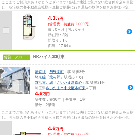
ここまでご覧頂きありがとうございます♪当社は他社に負けない総合仲介店を目指
し、各沿線の各不動産会社様へ直接ご挨拶に行き最新の物件を頂きお客様へ提供
しております！最新の情報は...
4.3
万
円
(管理費・共益費 2,000円)
敷：0ヶ月｜礼：0ヶ月
所在階：3階
間取り：1K
面積：17.64㎡
NKハイム本町東
賃貸｜アパート
埼京線
「
与野本町
」駅 徒歩8分
埼京線
「
北与野
」駅 徒歩13分
京浜東北線
「
さいたま新都心
」駅 徒歩21分
埼玉県
さいたま市中央区
本町東
４丁目
4.6
万円
築年数：築36年 ｜募集中：
1室
階数：2階建
ここまでご覧頂きありがとうございます♪当社は他社に負けない総合仲介店を目指
し、各沿線の各不動産会社様へ直接ご挨拶に行き最新の物件を頂きお客様へ提供
しております！最新の情報は...
4.6
万
円
(管理費・共益費 3,000円)