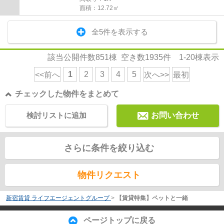
面積：12.72㎡
全5件を表示する
該当公開件数
851
棟 空き数
1935
件
1-20
棟表示
1
2
3
4
5
<<前へ
次へ>>
最初
チェックした物件をまとめて
検討リストに追加
お問い合わせ
さらに条件を絞り込む
物件リクエスト
新宿賃貸 ライフエージェントグループ
>
【賃貸特集】ペットと一緒
ページトップに戻る