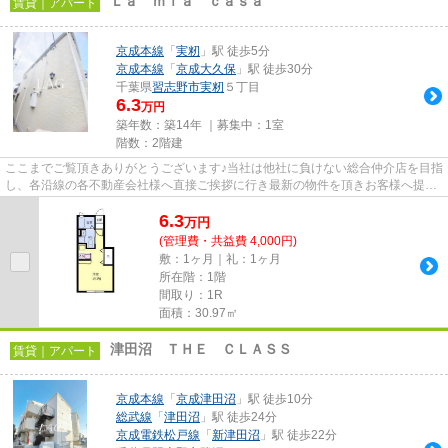
Ｌａ ｍｉａ ｃａｓａ
賃貸｜アパート
京成本線
「
実籾
」駅 徒歩5分
京成本線
「
京成大久保
」駅 徒歩30分
千葉県
習志野市
実籾
５丁目
6.3
万円
築年数：築14年 ｜募集中：
1室
階数：2階建
ここまでご覧頂きありがとうございます♪当社は他社に負けない総合仲介店を目指
し、各沿線の各不動産会社様へ直接ご挨拶に行き最新の物件を頂きお客様へ提供
しております！最新の情報は...
6.3
万
円
(管理費・共益費 4,000円)
敷：1ヶ月｜礼：1ヶ月
所在階：1階
間取り：1R
面積：30.97㎡
津田沼 ＴＨＥ ＣＬＡＳＳ
賃貸｜アパート
京成本線
「
京成津田沼
」駅 徒歩10分
総武線
「
津田沼
」駅 徒歩24分
京成電鉄松戸線
「
新津田沼
」駅 徒歩22分