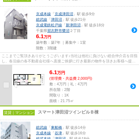
京成本線
「
京成津田沼
」駅 徒歩9分
総武線
「
津田沼
」駅 徒歩21分
京成電鉄松戸線
「
新津田沼
」駅 徒歩18分
千葉県
習志野市
鷺沼
２丁目
6.1
万円
築年数：築7年 ｜募集中：
1室
階数：3階建
ここまでご覧頂きありがとうございます♪当社は他社に負けない総合仲介店を目指
し、各沿線の各不動産会社様へ直接ご挨拶に行き最新の物件を頂きお客様へ提供
しております！最新の情報は...
6.1
万
円
(管理費・共益費 2,000円)
敷：4万円｜礼：4万円
所在階：2階
間取り：1K
面積：21.75㎡
スマート津田沼ツインビルＢ棟
賃貸｜マンション
総武線
「
東船橋
」駅 徒歩14分
京成本線
「
谷津
」駅 徒歩16分
総武本線
「
津田沼
」駅 徒歩18分