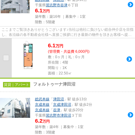
千葉県
習志野市
谷津
６丁目
6.1
万円
築年数：築16年 ｜募集中：
1室
階数：5階建
ここまでご覧頂きありがとうございます♪当社は他社に負けない総合仲介店を目指
し、各沿線の各不動産会社様へ直接ご挨拶に行き最新の物件を頂きお客様へ提供
しております！最新の情報は...
6.1
万
円
(管理費・共益費 6,000円)
敷：0ヶ月｜礼：0ヶ月
所在階：4階
間取り：1K
面積：22.50㎡
フォルトゥーナ津田沼
賃貸｜アパート
総武本線
「
津田沼
」駅 徒歩13分
京成本線
「
京成津田沼
」駅 徒歩2分
京成本線
「
谷津
」駅 徒歩20分
千葉県
習志野市
津田沼
３丁目
6.2
万円
築年数：築4年 ｜募集中：
1室
階数：3階建