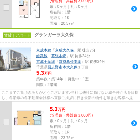
(管理費・共益費 3,000円)
敷：0ヶ月｜礼：0ヶ月
所在階：1階
間取り：1K
面積：20.57㎡
グランガーラ大久保
賃貸｜アパート
京成本線
「
京成大久保
」駅 徒歩7分
総武線
「
幕張本郷
」駅 徒歩24分
京成千葉線
「
京成幕張本郷
」駅 徒歩24分
千葉県
習志野市
本大久保
１丁目
5.3
万円
築年数：築14年 ｜募集中：
1室
階数：2階建
ここまでご覧頂きありがとうございます♪当社は他社に負けない総合仲介店を目指
し、各沿線の各不動産会社様へ直接ご挨拶に行き最新の物件を頂きお客様へ提供
しております！最新の情報は...
5.3
万
円
(管理費・共益費 3,000円)
敷：0ヶ月｜礼：0ヶ月
所在階：1階
間取り：1R
面積：23.75㎡