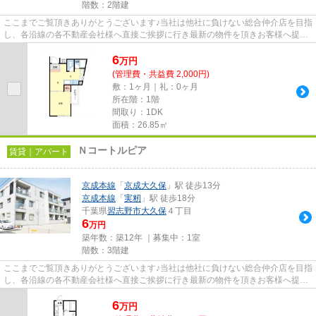
階数：2階建
ここまでご覧頂きありがとうございます♪当社は他社に負けない総合仲介店を目指
し、各沿線の各不動産会社様へ直接ご挨拶に行き最新の物件を頂きお客様へ提供
しております！最新の情報は...
6
万
円
(管理費・共益費 2,000円)
敷：1ヶ月｜礼：0ヶ月
所在階：1階
間取り：1DK
面積：26.85㎡
Ｎコートルピア
賃貸｜アパート
京成本線
「
京成大久保
」駅 徒歩13分
京成本線
「
実籾
」駅 徒歩18分
千葉県
習志野市
大久保
４丁目
6
万円
築年数：築12年 ｜募集中：
1室
階数：3階建
ここまでご覧頂きありがとうございます♪当社は他社に負けない総合仲介店を目指
し、各沿線の各不動産会社様へ直接ご挨拶に行き最新の物件を頂きお客様へ提供
しております！最新の情報は...
6
万
円