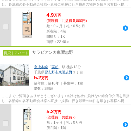
し、各沿線の各不動産会社様へ直接ご挨拶に行き最新の物件を頂きお客様へ提供
しております！最新の情報は...
4.9
万
円
(管理費・共益費 5,000円)
敷：0ヶ月｜礼：0.5ヶ月
所在階：4階
間取り：1K
面積：22.40㎡
サラビアンカ東習志野
賃貸｜アパート
京成本線
「
実籾
」駅 徒歩13分
千葉県
習志野市
東習志野
１丁目
5.2
万円
築年数：築10年 ｜募集中：
1室
階数：2階建
ここまでご覧頂きありがとうございます♪当社は他社に負けない総合仲介店を目指
し、各沿線の各不動産会社様へ直接ご挨拶に行き最新の物件を頂きお客様へ提供
しております！最新の情報は...
5.2
万
円
(管理費・共益費 -)
敷：1ヶ月｜礼：0万円
所在階：1階