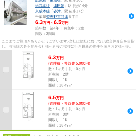
総武線
「
東船橋
」駅 徒歩10分
総武本線
「
津田沼
」駅 徒歩14分
京成本線
「
谷津
」駅 徒歩17分
千葉県
習志野市
谷津
６丁目
6.3
6.5
万円～
万円
築年数：築4年 ｜募集中：
2室
階数：3階建
ここまでご覧頂きありがとうございます♪当社は他社に負けない総合仲介店を目指
し、各沿線の各不動産会社様へ直接ご挨拶に行き最新の物件を頂きお客様へ提供
しております！最新の情報は...
6.3
万
円
(管理費・共益費 5,000円)
敷：1ヶ月｜礼：0ヶ月
所在階：2階
間取り：1K
面積：18.49㎡
6.5
万
円
(管理費・共益費 5,000円)
敷：1ヶ月｜礼：0ヶ月
所在階：3階
間取り：1K
面積：18.49㎡