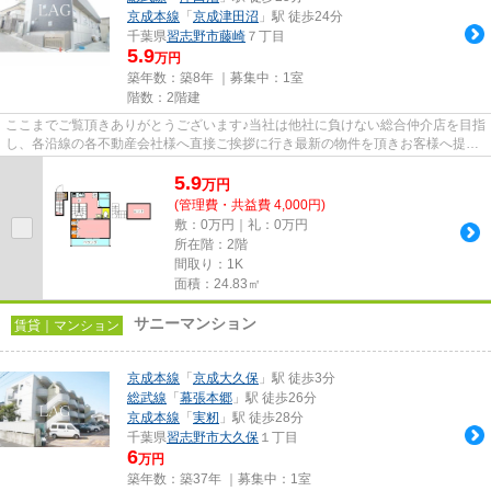
京成本線
「
京成津田沼
」駅 徒歩24分
千葉県
習志野市
藤崎
７丁目
5.9
万円
築年数：築8年 ｜募集中：
1室
階数：2階建
ここまでご覧頂きありがとうございます♪当社は他社に負けない総合仲介店を目指
し、各沿線の各不動産会社様へ直接ご挨拶に行き最新の物件を頂きお客様へ提供
しております！最新の情報は...
5.9
万
円
(管理費・共益費 4,000円)
敷：0万円｜礼：0万円
所在階：2階
間取り：1K
面積：24.83㎡
サニーマンション
賃貸｜マンション
京成本線
「
京成大久保
」駅 徒歩3分
総武線
「
幕張本郷
」駅 徒歩26分
京成本線
「
実籾
」駅 徒歩28分
千葉県
習志野市
大久保
１丁目
6
万円
築年数：築37年 ｜募集中：
1室