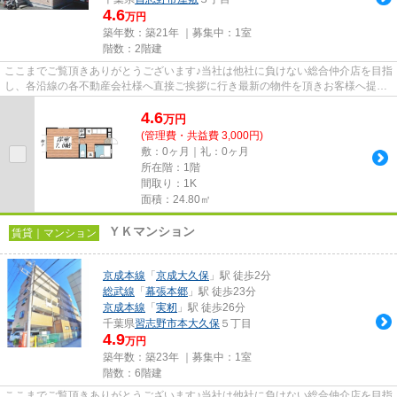
4.6
万円
築年数：築21年 ｜募集中：
1室
階数：2階建
ここまでご覧頂きありがとうございます♪当社は他社に負けない総合仲介店を目指
し、各沿線の各不動産会社様へ直接ご挨拶に行き最新の物件を頂きお客様へ提供
しております！最新の情報は...
4.6
万
円
(管理費・共益費 3,000円)
敷：0ヶ月｜礼：0ヶ月
所在階：1階
間取り：1K
面積：24.80㎡
ＹＫマンション
賃貸｜マンション
京成本線
「
京成大久保
」駅 徒歩2分
総武線
「
幕張本郷
」駅 徒歩23分
京成本線
「
実籾
」駅 徒歩26分
千葉県
習志野市
本大久保
５丁目
4.9
万円
築年数：築23年 ｜募集中：
1室
階数：6階建
ここまでご覧頂きありがとうございます♪当社は他社に負けない総合仲介店を目指