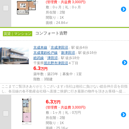
(管理費・共益費 3,000円)
敷：0ヶ月｜礼：0ヶ月
所在階：2階
間取り：1K
面積：24.84㎡
コンフォート吉野
賃貸｜マンション
京成本線
「
京成津田沼
」駅 徒歩4分
京成電鉄松戸線
「
新津田沼
」駅 徒歩16分
総武線
「
津田沼
」駅 徒歩18分
千葉県
習志野市
津田沼
４丁目
6.3
万円
築年数：築23年 ｜募集中：
1室
階数：3階建
ここまでご覧頂きありがとうございます♪当社は他社に負けない総合仲介店を目指
し、各沿線の各不動産会社様へ直接ご挨拶に行き最新の物件を頂きお客様へ提供
しております！最新の情報は...
6.3
万
円
(管理費・共益費 3,000円)
敷：1ヶ月｜礼：0万円
所在階：2階
間取り：1K
面積：25.16㎡