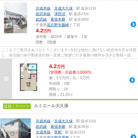
京成本線
「
京成大久保
」駅 徒歩12分
総武本線
「
津田沼
」駅 徒歩23分
総武線
「
幕張本郷
」駅 徒歩28分
千葉県
習志野市
藤崎
７丁目
4.2
万円
築年数：築26年 ｜募集中：
1室
階数：2階建
ここまでご覧頂きありがとうございます♪当社は他社に負けない総合仲介店を目指
し、各沿線の各不動産会社様へ直接ご挨拶に行き最新の物件を頂きお客様へ提供
しております！最新の情報は...
4.2
万
円
(管理費・共益費 3,000円)
敷：5.5万円｜礼：0万円
所在階：1階
間取り：1K
面積：21.20㎡
ルミエール大久保
賃貸｜アパート
京成本線
「
京成大久保
」駅 徒歩10分
総武線
「
幕張本郷
」駅 徒歩26分
京成本線
「
実籾
」駅 徒歩22分
千葉県
習志野市
屋敷
３丁目