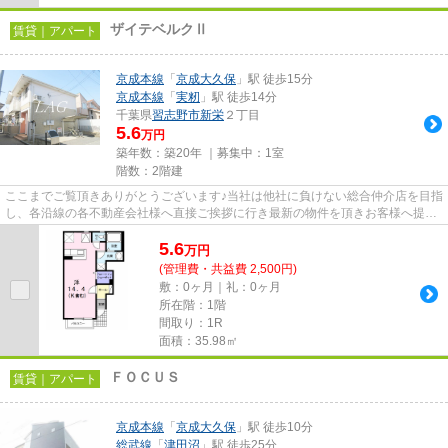
ザイテベルクⅡ
賃貸｜アパート
京成本線
「
京成大久保
」駅 徒歩15分
京成本線
「
実籾
」駅 徒歩14分
千葉県
習志野市
新栄
２丁目
5.6
万円
築年数：築20年 ｜募集中：
1室
階数：2階建
ここまでご覧頂きありがとうございます♪当社は他社に負けない総合仲介店を目指
し、各沿線の各不動産会社様へ直接ご挨拶に行き最新の物件を頂きお客様へ提供
しております！最新の情報は...
5.6
万
円
(管理費・共益費 2,500円)
敷：0ヶ月｜礼：0ヶ月
所在階：1階
間取り：1R
面積：35.98㎡
ＦＯＣＵＳ
賃貸｜アパート
京成本線
「
京成大久保
」駅 徒歩10分
総武線
「
津田沼
」駅 徒歩25分