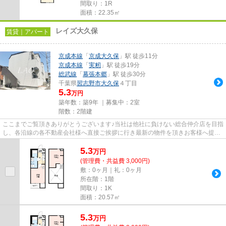
間取り：1R
面積：22.35㎡
レイズ大久保
賃貸｜アパート
京成本線
「
京成大久保
」駅 徒歩11分
京成本線
「
実籾
」駅 徒歩19分
総武線
「
幕張本郷
」駅 徒歩30分
千葉県
習志野市
大久保
４丁目
5.3
万円
築年数：築9年 ｜募集中：
2室
階数：2階建
ここまでご覧頂きありがとうございます♪当社は他社に負けない総合仲介店を目指
し、各沿線の各不動産会社様へ直接ご挨拶に行き最新の物件を頂きお客様へ提供
しております！最新の情報は...
5.3
万
円
(管理費・共益費 3,000円)
敷：0ヶ月｜礼：0ヶ月
所在階：1階
間取り：1K
面積：20.57㎡
5.3
万
円