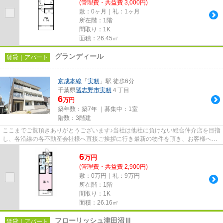
(管理費・共益費 3,000円)
敷：0ヶ月｜礼：1ヶ月
所在階：1階
間取り：1K
面積：26.45㎡
グランディール
賃貸｜アパート
京成本線
「
実籾
」駅 徒歩6分
千葉県
習志野市
実籾
４丁目
6
万円
築年数：築7年 ｜募集中：
1室
階数：3階建
ここまでご覧頂きありがとうございます♪当社は他社に負けない総合仲介店を目指
し、各沿線の各不動産会社様へ直接ご挨拶に行き最新の物件を頂き、お客様へ提
供しております！最新の情報...
6
万
円
(管理費・共益費 2,900円)
敷：0万円｜礼：9万円
所在階：1階
間取り：1K
面積：26.16㎡
フローリッシュ津田沼Ⅲ
賃貸｜アパート