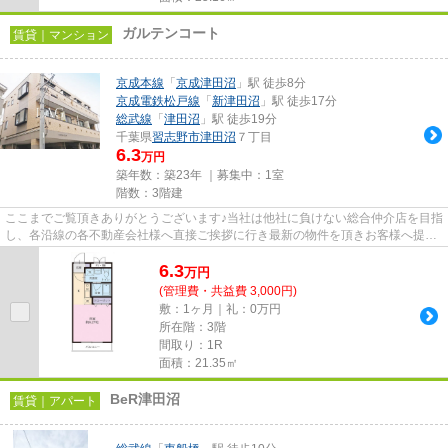
ガルテンコート
賃貸｜マンション
京成本線
「
京成津田沼
」駅 徒歩8分
京成電鉄松戸線
「
新津田沼
」駅 徒歩17分
総武線
「
津田沼
」駅 徒歩19分
千葉県
習志野市
津田沼
７丁目
6.3
万円
築年数：築23年 ｜募集中：
1室
階数：3階建
ここまでご覧頂きありがとうございます♪当社は他社に負けない総合仲介店を目指
し、各沿線の各不動産会社様へ直接ご挨拶に行き最新の物件を頂きお客様へ提供
しております！最新の情報は...
6.3
万
円
(管理費・共益費 3,000円)
敷：1ヶ月｜礼：0万円
所在階：3階
間取り：1R
面積：21.35㎡
BeR津田沼
賃貸｜アパート