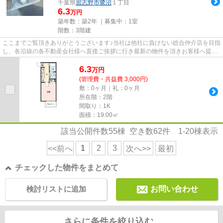
千葉県
習志野市
鷺沼
１丁目
6.3
万円
築年数：築2年 ｜募集中：
1室
階数：3階建
ここまでご覧頂きありがとうございます♪当社は他社に負けない総合仲介店を目指
し、各沿線の各不動産会社様へ直接ご挨拶に行き最新の物件を頂きお客様へ提供
しております！最新の情報は...
6.3
万
円
(管理費・共益費 3,000円)
敷：0ヶ月｜礼：0ヶ月
所在階：2階
間取り：1K
面積：19.00㎡
該当公開件数
55
棟 空き数
62
件
1-20
棟表示
1
2
3
<<前へ
次へ>>
最初
チェックした物件をまとめて
検討リストに追加
お問い合わせ
さらに条件を絞り込む