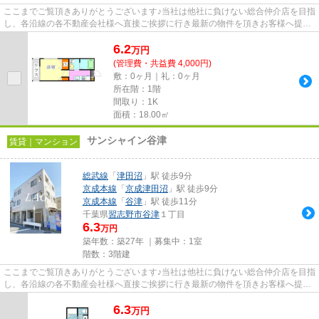
ここまでご覧頂きありがとうございます♪当社は他社に負けない総合仲介店を目指
し、各沿線の各不動産会社様へ直接ご挨拶に行き最新の物件を頂きお客様へ提供
しております！最新の情報は...
6.2
万
円
(管理費・共益費 4,000円)
敷：0ヶ月｜礼：0ヶ月
所在階：1階
間取り：1K
面積：18.00㎡
サンシャイン谷津
賃貸｜マンション
総武線
「
津田沼
」駅 徒歩9分
京成本線
「
京成津田沼
」駅 徒歩9分
京成本線
「
谷津
」駅 徒歩11分
千葉県
習志野市
谷津
１丁目
6.3
万円
築年数：築27年 ｜募集中：
1室
階数：3階建
ここまでご覧頂きありがとうございます♪当社は他社に負けない総合仲介店を目指
し、各沿線の各不動産会社様へ直接ご挨拶に行き最新の物件を頂きお客様へ提供
しております！最新の情報は...
6.3
万
円