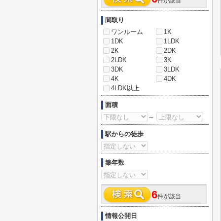
件が該当
間取り
ワンルーム
1K
1DK
1LDK
2K
2DK
2LDK
3K
3DK
3LDK
4K
4DK
4LDK以上
面積
～
駅からの徒歩
築年数
6
件が該当
情報公開日