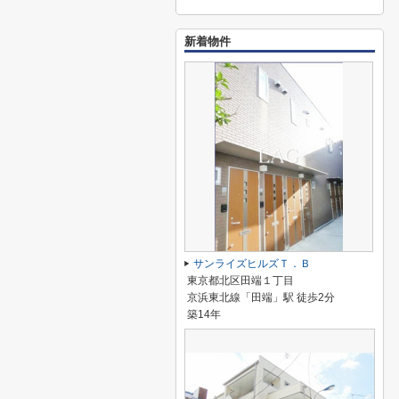
新着物件
サンライズヒルズＴ．Ｂ
東京都北区田端１丁目
京浜東北線「田端」駅 徒歩2分
築14年