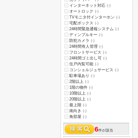
インターネット対応
(-)
オートロック
(-)
TVモニタ付インターホン
(-)
宅配ボックス
(-)
24時間緊急通報システム
(-)
ディンプルキー
(-)
防犯カメラ
(-)
24時間有人管理
(-)
フロントサービス
(-)
24時間ゴミ出し可
(-)
住戸内覧可能
(-)
コンシェルジュサービス
(-)
駐車場あり
(-)
2階以上
(-)
1階の物件
(-)
10階以上
(-)
20階以上
(-)
最上階
(-)
南向き
(-)
角部屋
(-)
6
件が該当