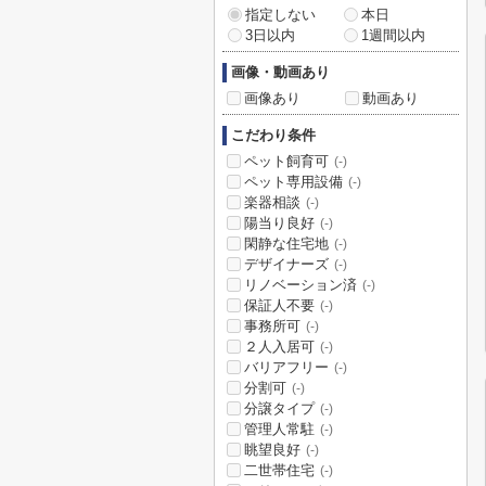
指定しない
本日
3日以内
1週間以内
画像・動画あり
画像あり
動画あり
こだわり条件
ペット飼育可
(-)
ペット専用設備
(-)
楽器相談
(-)
陽当り良好
(-)
閑静な住宅地
(-)
デザイナーズ
(-)
リノベーション済
(-)
保証人不要
(-)
事務所可
(-)
２人入居可
(-)
バリアフリー
(-)
分割可
(-)
分譲タイプ
(-)
管理人常駐
(-)
眺望良好
(-)
二世帯住宅
(-)