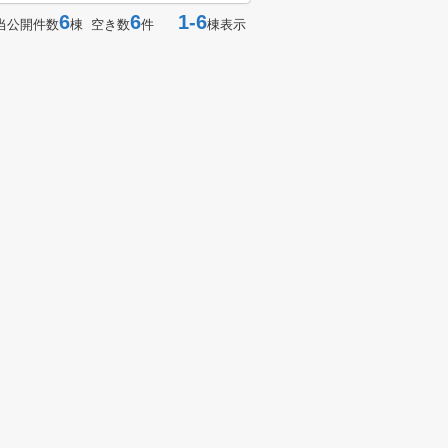
6
6
1-6
当公開件数
棟 空き数
件
棟表示