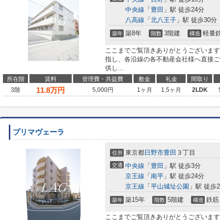
中央線
「
豊田
」駅 徒歩24分
八高線
「
北八王子
」駅 徒歩30分
築8年
3階建
軽量
築年
階数
構造
ここまでご覧頂きありがとうございます
指し、各沿線の各不動産会社様へ直接ご
供し...
所在階
賃料
管理費・共益費
敷金
礼金
間取り
11.8
万円
3階
5,000円
1ヶ月
1.5ヶ月
2LDK
プリマヴェーラ
東京都
日野市
豊田
３丁目
住所
交通
中央線
「
豊田
」駅 徒歩3分
京王線
「
南平
」駅 徒歩24分
京王線
「
平山城址公園
」駅 徒歩2
築15年
5階建
鉄筋
築年
階数
構造
ここまでご覧頂きありがとうございます