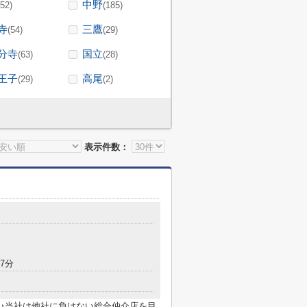
中野
(52)
(185)
寺
三鷹
(54)
(29)
分寺
国立
(63)
(28)
王子
高尾
(29)
(2)
表示件数：
7分
♪当社は他社に負けない総合仲介店を目