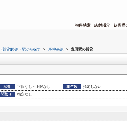
物件検索
店舗紹介
お客様
(賃貸)路線・駅から探す
>
JR中央線
>
豊田駅の賃貸
面積
下限なし～上限なし
築年数
指定しない
間取り
指定なし