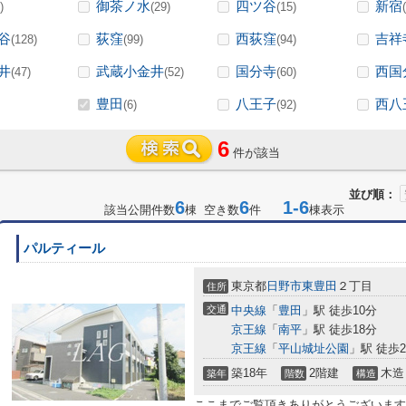
御茶ノ水
四ツ谷
新宿
)
(29)
(15)
谷
荻窪
西荻窪
吉祥
(128)
(99)
(94)
井
武蔵小金井
国分寺
西国
(47)
(52)
(60)
豊田
八王子
西八
(6)
(92)
6
件が該当
並び順：
6
6
1-6
該当公開件数
棟 空き数
件
棟表示
パルティール
東京都
日野市
東豊田
２丁目
住所
交通
中央線
「
豊田
」駅 徒歩10分
京王線
「
南平
」駅 徒歩18分
京王線
「
平山城址公園
」駅 徒歩2
築18年
2階建
木造
築年
階数
構造
ここまでご覧頂きありがとうございます