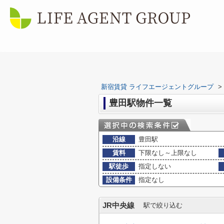
新宿賃貸 ライフエージェントグループ
>
豊田駅物件一覧
沿線
豊田駅
賃料
下限なし～上限なし
駅徒歩
指定しない
設備条件
指定なし
JR中央線
駅で絞り込む