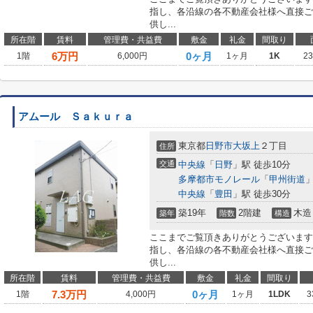
指し、各沿線の各不動産会社様へ直接ご
供し...
所在階
賃料
管理費・共益費
敷金
礼金
間取り
6
万円
0ヶ月
1階
6,000円
1ヶ月
1K
2
アムール Ｓａｋｕｒａ
東京都
日野市
大坂上
２丁目
住所
交通
中央線
「
日野
」駅 徒歩10分
多摩都市モノレール
「
甲州街道
」
中央線
「
豊田
」駅 徒歩30分
築19年
2階建
木造
築年
階数
構造
ここまでご覧頂きありがとうございます
指し、各沿線の各不動産会社様へ直接ご
供し...
所在階
賃料
管理費・共益費
敷金
礼金
間取り
7.3
万円
0ヶ月
1階
4,000円
1ヶ月
1LDK
3