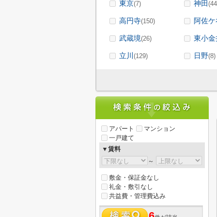
東京
神田
(7)
(44
高円寺
阿佐ケ
(150)
武蔵境
東小金
(26)
立川
日野
(129)
(8)
アパート
マンション
一戸建て
▼賃料
～
敷金・保証金なし
礼金・敷引なし
共益費・管理費込み
6