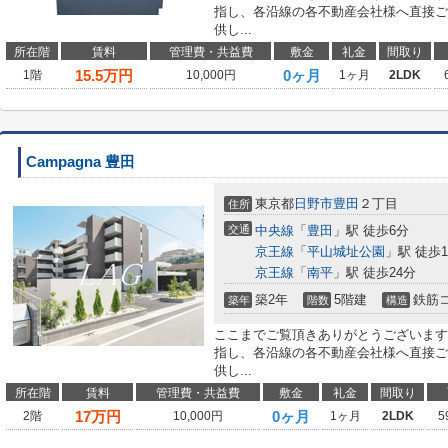
指し、各沿線の各不動産会社様へ直接ご
供し...
所在階
賃料
管理費・共益費
敷金
礼金
間取り
15.5
万円
0ヶ月
1階
10,000円
1ヶ月
2LDK
Campagna 豊田
東京都
日野市
豊田
２丁目
住所
交通
中央線
「
豊田
」駅 徒歩6分
京王線
「
平山城址公園
」駅 徒歩1
京王線
「
南平
」駅 徒歩24分
築2年
5階建
鉄筋
築年
階数
構造
ここまでご覧頂きありがとうございます
指し、各沿線の各不動産会社様へ直接ご
供し...
所在階
賃料
管理費・共益費
敷金
礼金
間取り
17
万円
0ヶ月
2階
10,000円
1ヶ月
2LDK
5