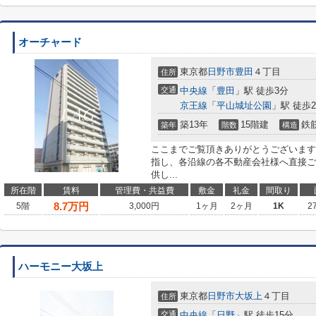
オーチャード
東京都
日野市
豊田
４丁目
住所
交通
中央線
「
豊田
」駅 徒歩3分
京王線
「
平山城址公園
」駅 徒歩2
築13年
15階建
鉄
築年
階数
構造
ここまでご覧頂きありがとうございます
指し、各沿線の各不動産会社様へ直接ご
供し...
所在階
賃料
管理費・共益費
敷金
礼金
間取り
8.7
万円
5階
3,000円
1ヶ月
2ヶ月
1K
2
ハーモニー大坂上
東京都
日野市
大坂上
４丁目
住所
交通
中央線
「
日野
」駅 徒歩15分