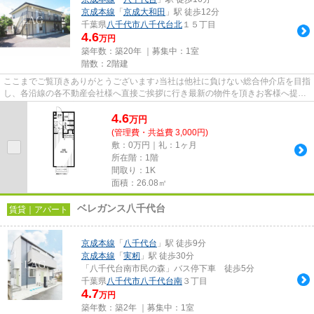
京成本線
「
京成大和田
」駅 徒歩12分
千葉県
八千代市
八千代台北
１５丁目
4.6
万円
築年数：築20年 ｜募集中：
1室
階数：2階建
ここまでご覧頂きありがとうございます♪当社は他社に負けない総合仲介店を目指
し、各沿線の各不動産会社様へ直接ご挨拶に行き最新の物件を頂きお客様へ提供
しております！最新の情報は...
4.6
万
円
(管理費・共益費 3,000円)
敷：0万円｜礼：1ヶ月
所在階：1階
間取り：1K
面積：26.08㎡
ベレガンス八千代台
賃貸｜アパート
京成本線
「
八千代台
」駅 徒歩9分
京成本線
「
実籾
」駅 徒歩30分
「八千代台南市民の森」バス停下車 徒歩5分
千葉県
八千代市
八千代台南
３丁目
4.7
万円
築年数：築2年 ｜募集中：
1室