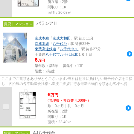
所在階：2階
間取り：1K
面積：20.08㎡
パラシアⅡ
賃貸｜マンション
京成本線
「
京成大和田
」駅 徒歩11分
京成本線
「
八千代台
」駅 徒歩22分
東葉高速鉄道
「
八千代中央
」駅 徒歩27分
千葉県
八千代市
八千代台北
１６丁目
6
万円
築年数：築6年 ｜募集中：
1室
階数：2階建
ここまでご覧頂きありがとうございます♪当社は他社に負けない総合仲介店を目指
し、各沿線の各不動産会社様へ直接ご挨拶に行き最新の物件を頂きお客様へ提供
しております！最新の情報は...
6
万
円
(管理費・共益費 4,000円)
敷：0ヶ月｜礼：0ヶ月
所在階：2階
間取り：1K
面積：23.40㎡
AJ八千代台
賃貸｜アパート