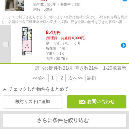
築年数：築5年 ｜募集中：
1室
階数：5階建
ここまでご覧頂きありがとうございます♪当社は他社に負けない総合仲介店を目指
し、各沿線の各不動産会社様へ直接ご挨拶に行き最新の物件を頂きお客様へ提供
しております！最新の情報は...
8.4
万
円
(管理費・共益費 6,000円)
敷：0万円｜礼：1ヶ月
所在階：4階
間取り：1K
面積：30.79㎡
該当公開件数
21
棟 空き数
21
件
1-20
棟表示
1
2
<<前へ
次へ>>
最初
チェックした物件をまとめて
検討リストに追加
お問い合わせ
さらに条件を絞り込む