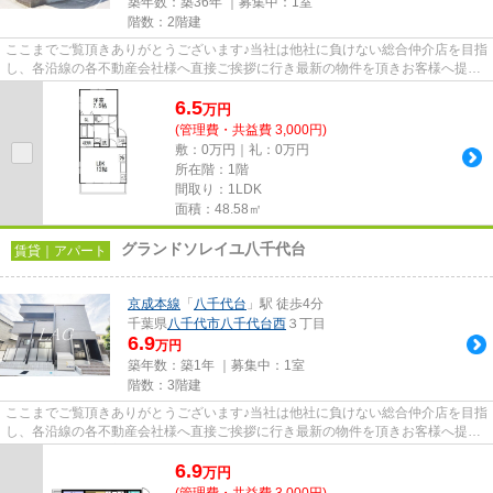
築年数：築36年 ｜募集中：
1室
階数：2階建
ここまでご覧頂きありがとうございます♪当社は他社に負けない総合仲介店を目指
し、各沿線の各不動産会社様へ直接ご挨拶に行き最新の物件を頂きお客様へ提供
しております！最新の情報は...
6.5
万
円
(管理費・共益費 3,000円)
敷：0万円｜礼：0万円
所在階：1階
間取り：1LDK
面積：48.58㎡
グランドソレイユ八千代台
賃貸｜アパート
京成本線
「
八千代台
」駅 徒歩4分
千葉県
八千代市
八千代台西
３丁目
6.9
万円
築年数：築1年 ｜募集中：
1室
階数：3階建
ここまでご覧頂きありがとうございます♪当社は他社に負けない総合仲介店を目指
し、各沿線の各不動産会社様へ直接ご挨拶に行き最新の物件を頂きお客様へ提供
しております！最新の情報は...
6.9
万
円
(管理費・共益費 3,000円)