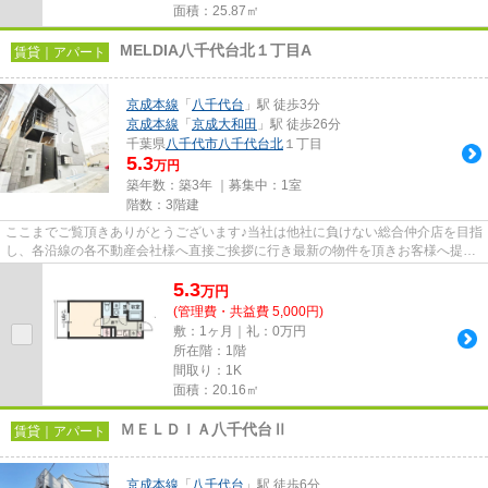
面積：25.87㎡
MELDIA八千代台北１丁目A
賃貸｜アパート
京成本線
「
八千代台
」駅 徒歩3分
京成本線
「
京成大和田
」駅 徒歩26分
千葉県
八千代市
八千代台北
１丁目
5.3
万円
築年数：築3年 ｜募集中：
1室
階数：3階建
ここまでご覧頂きありがとうございます♪当社は他社に負けない総合仲介店を目指
し、各沿線の各不動産会社様へ直接ご挨拶に行き最新の物件を頂きお客様へ提供
しております！最新の情報は...
5.3
万
円
(管理費・共益費 5,000円)
敷：1ヶ月｜礼：0万円
所在階：1階
間取り：1K
面積：20.16㎡
ＭＥＬＤＩＡ八千代台Ⅱ
賃貸｜アパート
京成本線
「
八千代台
」駅 徒歩6分