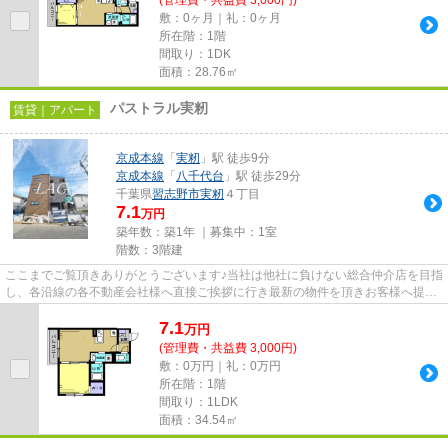
敷：0ヶ月｜礼：0ヶ月
所在階：1階
間取り：1DK
面積：28.76㎡
パストラル実籾
賃貸｜アパート
京成本線
「
実籾
」駅 徒歩9分
京成本線
「
八千代台
」駅 徒歩29分
千葉県
習志野市
実籾
４丁目
7.1
万円
築年数：築1年 ｜募集中：
1室
階数：3階建
ここまでご覧頂きありがとうございます♪当社は他社に負けない総合仲介店を目指
し、各沿線の各不動産会社様へ直接ご挨拶に行き最新の物件を頂きお客様へ提供
しております！最新の情報は...
7.1
万
円
(管理費・共益費 3,000円)
敷：0万円｜礼：0万円
所在階：1階
間取り：1LDK
面積：34.54㎡