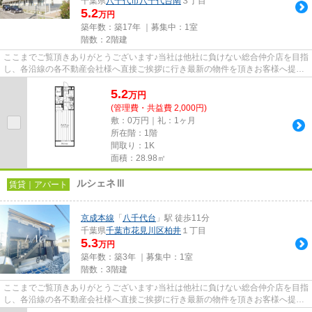
千葉県
八千代市
八千代台南
３丁目
5.2
万円
築年数：築17年 ｜募集中：
1室
階数：2階建
ここまでご覧頂きありがとうございます♪当社は他社に負けない総合仲介店を目指
し、各沿線の各不動産会社様へ直接ご挨拶に行き最新の物件を頂きお客様へ提供
しております！最新の情報は...
5.2
万
円
(管理費・共益費 2,000円)
敷：0万円｜礼：1ヶ月
所在階：1階
間取り：1K
面積：28.98㎡
ルシェネⅢ
賃貸｜アパート
京成本線
「
八千代台
」駅 徒歩11分
千葉県
千葉市花見川区
柏井
１丁目
5.3
万円
築年数：築3年 ｜募集中：
1室
階数：3階建
ここまでご覧頂きありがとうございます♪当社は他社に負けない総合仲介店を目指
し、各沿線の各不動産会社様へ直接ご挨拶に行き最新の物件を頂きお客様へ提供
しております！最新の情報は...