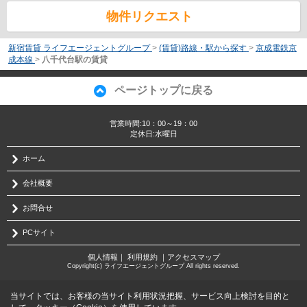
物件リクエスト
新宿賃貸 ライフエージェントグループ
>
(賃貸)路線・駅から探す
>
京成電鉄京
成本線
>
八千代台駅の賃貸
ページトップに戻る
営業時間:10：00～19：00
定休日:水曜日
ホーム
会社概要
お問合せ
PCサイト
個人情報
｜
利用規約
｜
アクセスマップ
Copyright(c) ライフエージェントグループ All rights reserved.
当サイトでは、お客様の当サイト利用状況把握、サービス向上検討を目的と