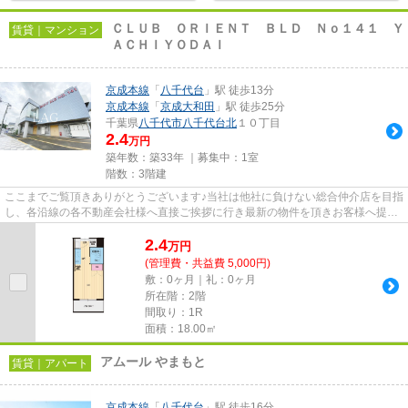
ＣＬＵＢ ＯＲＩＥＮＴ ＢＬＤ Ｎｏ１４１ Ｙ
賃貸｜マンション
ＡＣＨＩＹＯＤＡＩ
京成本線
「
八千代台
」駅 徒歩13分
京成本線
「
京成大和田
」駅 徒歩25分
千葉県
八千代市
八千代台北
１０丁目
2.4
万円
築年数：築33年 ｜募集中：
1室
階数：3階建
ここまでご覧頂きありがとうございます♪当社は他社に負けない総合仲介店を目指
し、各沿線の各不動産会社様へ直接ご挨拶に行き最新の物件を頂きお客様へ提供
しております！最新の情報は...
2.4
万
円
(管理費・共益費 5,000円)
敷：0ヶ月｜礼：0ヶ月
所在階：2階
間取り：1R
面積：18.00㎡
アムール やまもと
賃貸｜アパート
京成本線
「
八千代台
」駅 徒歩16分