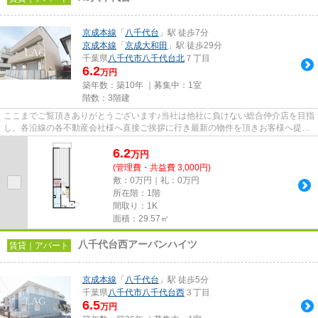
京成本線
「
八千代台
」駅 徒歩7分
京成本線
「
京成大和田
」駅 徒歩29分
千葉県
八千代市
八千代台北
７丁目
6.2
万円
築年数：築10年 ｜募集中：
1室
階数：3階建
ここまでご覧頂きありがとうございます♪当社は他社に負けない総合仲介店を目指
し、各沿線の各不動産会社様へ直接ご挨拶に行き最新の物件を頂きお客様へ提供
しております！最新の情報は...
6.2
万
円
(管理費・共益費 3,000円)
敷：0万円｜礼：0万円
所在階：1階
間取り：1K
面積：29.57㎡
八千代台西アーバンハイツ
賃貸｜アパート
京成本線
「
八千代台
」駅 徒歩5分
千葉県
八千代市
八千代台西
３丁目
6.5
万円