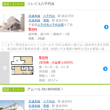
ソレイユ八千代台
賃貸｜アパート
京成本線
「
八千代台
」駅 徒歩15分
京成本線
「
実籾
」駅 徒歩21分
千葉県
八千代市
八千代台西
９丁目
5
万円
築年数：築13年 ｜募集中：
1室
階数：2階建
ここまでご覧頂きありがとうございます♪当社は他社に負けない総合仲介店を目指
し、各沿線の各不動産会社様へ直接ご挨拶に行き最新の物件を頂きお客様へ提供
しております！最新の情報は...
5
万
円
(管理費・共益費 3,000円)
敷：0ヶ月｜礼：0ヶ月
所在階：2階
間取り：1R
面積：20.17㎡
アムール DU MONDEⅠ
賃貸｜アパート
京成本線
「
八千代台
」駅 徒歩8分
京成本線
「
実籾
」駅 徒歩28分