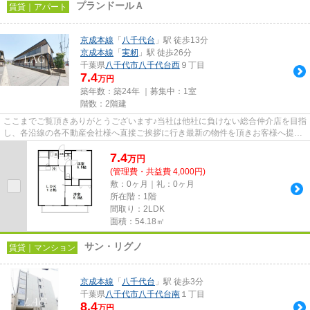
プランドールＡ
賃貸｜アパート
京成本線
「
八千代台
」駅 徒歩13分
京成本線
「
実籾
」駅 徒歩26分
千葉県
八千代市
八千代台西
９丁目
7.4
万円
築年数：築24年 ｜募集中：
1室
階数：2階建
ここまでご覧頂きありがとうございます♪当社は他社に負けない総合仲介店を目指
し、各沿線の各不動産会社様へ直接ご挨拶に行き最新の物件を頂きお客様へ提供
しております！最新の情報は...
7.4
万
円
(管理費・共益費 4,000円)
敷：0ヶ月｜礼：0ヶ月
所在階：1階
間取り：2LDK
面積：54.18㎡
サン・リグノ
賃貸｜マンション
京成本線
「
八千代台
」駅 徒歩3分
千葉県
八千代市
八千代台南
１丁目
8.4
万円