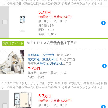
し、各沿線の各不動産会社様へ直接ご挨拶に行き最新の物件を頂きお客様へ提供
しております！最新の情報は...
5.7
万
円
(管理費・共益費 5,000円)
敷：0万円｜礼：0万円
所在階：3階
間取り：1R
面積：36.86㎡
ＭＥＬＤＩＡ八千代台北１丁目Ｂ
賃貸｜アパート
京成本線
「
八千代台
」駅 徒歩3分
京成本線
「
京成大和田
」駅 徒歩26分
千葉県
八千代市
八千代台北
１丁目
5.7
万円
築年数：築3年 ｜募集中：
1室
階数：3階建
ここまでご覧頂きありがとうございます♪当社は他社に負けない総合仲介店を目指
し、各沿線の各不動産会社様へ直接ご挨拶に行き最新の物件を頂きお客様へ提供
しております！最新の情報は...
5.7
万
円
(管理費・共益費 3,000円)
敷：0万円｜礼：0万円