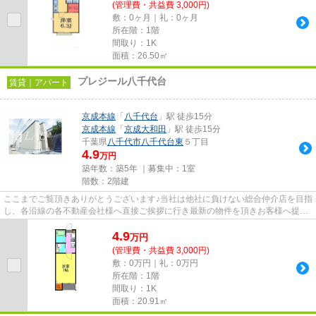
(管理費・共益費 3,000円)
敷：0ヶ月｜礼：0ヶ月
所在階：1階
間取り：1K
面積：26.50㎡
プレジール八千代台
賃貸｜アパート
京成本線
「
八千代台
」駅 徒歩15分
京成本線
「
京成大和田
」駅 徒歩15分
千葉県
八千代市
八千代台東
５丁目
4.9
万円
築年数：築5年 ｜募集中：
1室
階数：2階建
ここまでご覧頂きありがとうございます♪当社は他社に負けない総合仲介店を目指
し、各沿線の各不動産会社様へ直接ご挨拶に行き最新の物件を頂きお客様へ提供
しております！最新の情報は...
4.9
万
円
(管理費・共益費 3,000円)
敷：0万円｜礼：0万円
所在階：1階
間取り：1K
面積：20.91㎡