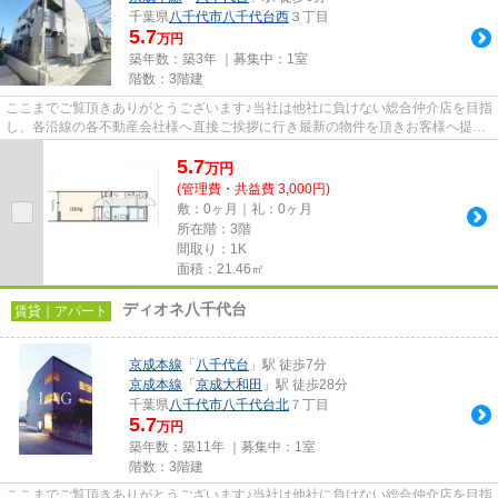
千葉県
八千代市
八千代台西
３丁目
5.7
万円
築年数：築3年 ｜募集中：
1室
階数：3階建
ここまでご覧頂きありがとうございます♪当社は他社に負けない総合仲介店を目指
し、各沿線の各不動産会社様へ直接ご挨拶に行き最新の物件を頂きお客様へ提供
しております！最新の情報は...
5.7
万
円
(管理費・共益費 3,000円)
敷：0ヶ月｜礼：0ヶ月
所在階：3階
間取り：1K
面積：21.46㎡
ディオネ八千代台
賃貸｜アパート
京成本線
「
八千代台
」駅 徒歩7分
京成本線
「
京成大和田
」駅 徒歩28分
千葉県
八千代市
八千代台北
７丁目
5.7
万円
築年数：築11年 ｜募集中：
1室
階数：3階建
ここまでご覧頂きありがとうございます♪当社は他社に負けない総合仲介店を目指