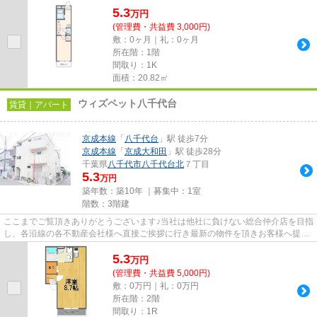
5.3
万
円
(管理費・共益費 3,000円)
敷：0ヶ月｜礼：0ヶ月
所在階：1階
間取り：1K
面積：20.82㎡
ウィズペット八千代台
賃貸｜アパート
京成本線
「
八千代台
」駅 徒歩7分
京成本線
「
京成大和田
」駅 徒歩28分
千葉県
八千代市
八千代台北
７丁目
5.3
万円
築年数：築10年 ｜募集中：
1室
階数：3階建
ここまでご覧頂きありがとうございます♪当社は他社に負けない総合仲介店を目指
し、各沿線の各不動産会社様へ直接ご挨拶に行き最新の物件を頂きお客様へ提供
しております！最新の情報は...
5.3
万
円
(管理費・共益費 5,000円)
敷：0万円｜礼：0万円
所在階：2階
間取り：1R