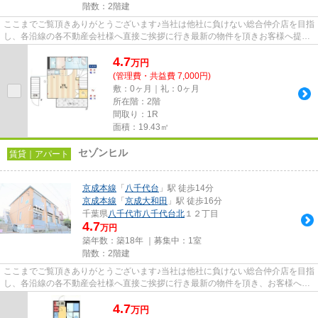
階数：2階建
ここまでご覧頂きありがとうございます♪当社は他社に負けない総合仲介店を目指
し、各沿線の各不動産会社様へ直接ご挨拶に行き最新の物件を頂きお客様へ提供
しております！最新の情報は...
4.7
万
円
(管理費・共益費 7,000円)
敷：0ヶ月｜礼：0ヶ月
所在階：2階
間取り：1R
面積：19.43㎡
セゾンヒル
賃貸｜アパート
京成本線
「
八千代台
」駅 徒歩14分
京成本線
「
京成大和田
」駅 徒歩16分
千葉県
八千代市
八千代台北
１２丁目
4.7
万円
築年数：築18年 ｜募集中：
1室
階数：2階建
ここまでご覧頂きありがとうございます♪当社は他社に負けない総合仲介店を目指
し、各沿線の各不動産会社様へ直接ご挨拶に行き最新の物件を頂き、お客様へ提
供しております！最新の情報...
4.7
万
円