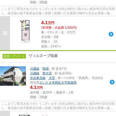
階数：3階建
ここまでご覧頂きありがとうございます♪当社は他社に負けない総合仲介店を目指
し、各沿線の各不動産会社様へ直接ご挨拶に行き最新の物件を頂きお客様へ提供
しております！最新の情報は...
4.1
万
円
(管理費・共益費 3,000円)
敷：0.5ヶ月｜礼：0万円
所在階：2階
間取り：1K
面積：19.87㎡
ヴィルヌーブ指扇
賃貸｜アパート
川越線
「
指扇
」駅 徒歩7分
川越線
「
西大宮
」駅 徒歩29分
京浜東北線
「
大宮
」駅 バス28分 「西遊馬」 停歩6分
埼玉県
さいたま市西区
大字西遊馬
4.1
万円
築年数：築28年 ｜募集中：
1室
階数：2階建
ここまでご覧頂きありがとうございます♪当社は他社に負けない総合仲介店を目指
し、各沿線の各不動産会社様へ直接ご挨拶に行き最新の物件を頂きお客様へ提供
しております！最新の情報は...