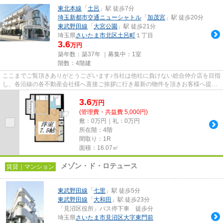
東北本線
「
土呂
」駅 徒歩7分
埼玉新都市交通ニューシャトル
「
加茂宮
」駅 徒歩20分
東武野田線
「
大宮公園
」駅 徒歩21分
埼玉県
さいたま市北区
土呂町
１丁目
3.6
万円
築年数：築37年 ｜募集中：
1室
階数：4階建
ここまでご覧頂きありがとうございます♪当社は他社に負けない総合仲介店を目指
し、各沿線の各不動産会社様へ直接ご挨拶に行き最新の物件を頂きお客様へ提供
しております！最新の情報は...
3.6
万
円
(管理費・共益費 5,000円)
敷：0万円｜礼：0万円
所在階：4階
間取り：1R
面積：16.07㎡
メゾン・ド・ロテュース
賃貸｜マンション
東武野田線
「
七里
」駅 徒歩5分
東武野田線
「
大和田
」駅 徒歩23分
「見沼区役所」バス停下車 徒歩分
埼玉県
さいたま市見沼区
大字東門前