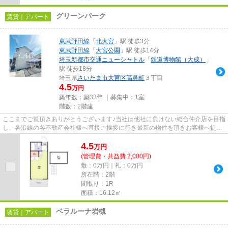
グリーンパーク
賃貸｜アパート
東武野田線
「
北大宮
」駅 徒歩3分
東武野田線
「
大宮公園
」駅 徒歩14分
埼玉新都市交通ニューシャトル
「
鉄道博物館（大成）
」
駅 徒歩18分
埼玉県
さいたま市大宮区
高鼻町
３丁目
4.5
万円
築年数：築33年 ｜募集中：
1室
階数：2階建
ここまでご覧頂きありがとうございます♪当社は他社に負けない総合仲介店を目指
し、各沿線の各不動産会社様へ直接ご挨拶に行き最新の物件を頂きお客様へ提供
しております！最新の情報は...
4.5
万
円
(管理費・共益費 2,000円)
敷：0万円｜礼：0万円
所在階：2階
間取り：1R
面積：16.12㎡
ベラルーナ岩槻
賃貸｜アパート