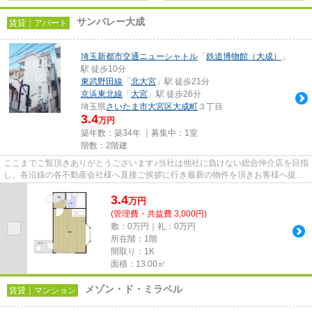
サンバレー大成
賃貸｜アパート
埼玉新都市交通ニューシャトル
「
鉄道博物館（大成）
」
駅 徒歩10分
東武野田線
「
北大宮
」駅 徒歩21分
京浜東北線
「
大宮
」駅 徒歩26分
埼玉県
さいたま市大宮区
大成町
３丁目
3.4
万円
築年数：築34年 ｜募集中：
1室
階数：2階建
ここまでご覧頂きありがとうございます♪当社は他社に負けない総合仲介店を目指
し、各沿線の各不動産会社様へ直接ご挨拶に行き最新の物件を頂きお客様へ提供
しております！最新の情報は...
3.4
万
円
(管理費・共益費 3,000円)
敷：0万円｜礼：0万円
所在階：1階
間取り：1K
面積：13.00㎡
メゾン・ド・ミラベル
賃貸｜マンション