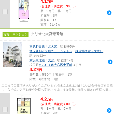
4.1
万
円
(管理費・共益費 3,300円)
敷：0万円｜礼：0万円
所在階：2階
間取り：1K
面積：21.45㎡
クリオ北大宮壱番館
賃貸｜マンション
東武野田線
「
北大宮
」駅 徒歩5分
埼玉新都市交通ニューシャトル
「
鉄道博物館（大成）
」
駅 徒歩13分
京浜東北線
「
大宮
」駅 徒歩17分
埼玉県
さいたま市大宮区
土手町
３丁目
4.2
万円
築年数：築36年 ｜募集中：
1室
階数：4階建 地下1階
ここまでご覧頂きありがとうございます♪当社は他社に負けない総合仲介店を目指
し、各沿線の各不動産会社様へ直接ご挨拶に行き最新の物件を頂きお客様へ提供
しております！最新の情報は...
4.2
万
円
(管理費・共益費 4,000円)
敷：1ヶ月｜礼：0ヶ月
所在階：2階