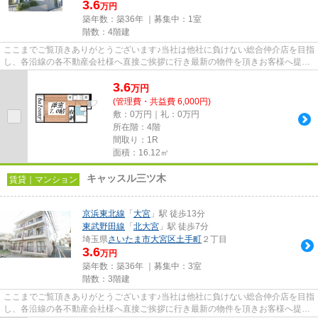
3.6
万円
築年数：築36年 ｜募集中：
1室
階数：4階建
ここまでご覧頂きありがとうございます♪当社は他社に負けない総合仲介店を目指
し、各沿線の各不動産会社様へ直接ご挨拶に行き最新の物件を頂きお客様へ提供
しております！最新の情報は...
3.6
万
円
(管理費・共益費 6,000円)
敷：0万円｜礼：0万円
所在階：4階
間取り：1R
面積：16.12㎡
キャッスル三ツ木
賃貸｜マンション
京浜東北線
「
大宮
」駅 徒歩13分
東武野田線
「
北大宮
」駅 徒歩7分
埼玉県
さいたま市大宮区
土手町
２丁目
3.6
万円
築年数：築36年 ｜募集中：
3室
階数：3階建
ここまでご覧頂きありがとうございます♪当社は他社に負けない総合仲介店を目指
し、各沿線の各不動産会社様へ直接ご挨拶に行き最新の物件を頂きお客様へ提供