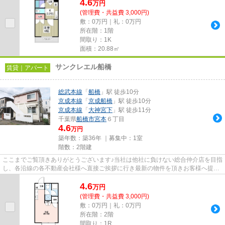
4.6
万
円
(管理費・共益費 3,000円)
敷：0万円｜礼：0万円
所在階：1階
間取り：1K
面積：20.88㎡
サンクレエル船橋
賃貸｜アパート
総武本線
「
船橋
」駅 徒歩10分
京成本線
「
京成船橋
」駅 徒歩10分
京成本線
「
大神宮下
」駅 徒歩11分
千葉県
船橋市
宮本
６丁目
4.6
万円
築年数：築36年 ｜募集中：
1室
階数：2階建
ここまでご覧頂きありがとうございます♪当社は他社に負けない総合仲介店を目指
し、各沿線の各不動産会社様へ直接ご挨拶に行き最新の物件を頂きお客様へ提供
しております！最新の情報は...
4.6
万
円
(管理費・共益費 3,000円)
敷：0万円｜礼：0万円
所在階：2階
間取り：1R