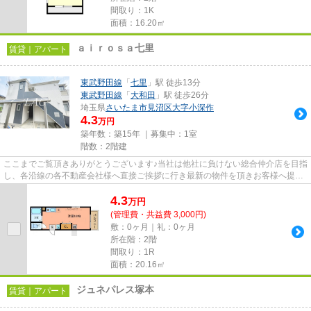
間取り：1K
面積：16.20㎡
ａｉｒｏｓａ七里
賃貸｜アパート
東武野田線
「
七里
」駅 徒歩13分
東武野田線
「
大和田
」駅 徒歩26分
埼玉県
さいたま市見沼区
大字小深作
4.3
万円
築年数：築15年 ｜募集中：
1室
階数：2階建
ここまでご覧頂きありがとうございます♪当社は他社に負けない総合仲介店を目指
し、各沿線の各不動産会社様へ直接ご挨拶に行き最新の物件を頂きお客様へ提供
しております！最新の情報は...
4.3
万
円
(管理費・共益費 3,000円)
敷：0ヶ月｜礼：0ヶ月
所在階：2階
間取り：1R
面積：20.16㎡
ジュネパレス塚本
賃貸｜アパート