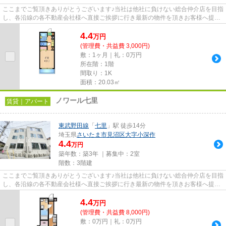
ここまでご覧頂きありがとうございます♪当社は他社に負けない総合仲介店を目指
し、各沿線の各不動産会社様へ直接ご挨拶に行き最新の物件を頂きお客様へ提供
しております！最新の情報は...
4.4
万
円
(管理費・共益費 3,000円)
敷：1ヶ月｜礼：0万円
所在階：1階
間取り：1K
面積：20.03㎡
ノワール七里
賃貸｜アパート
東武野田線
「
七里
」駅 徒歩14分
埼玉県
さいたま市見沼区
大字小深作
4.4
万円
築年数：築3年 ｜募集中：
2室
階数：3階建
ここまでご覧頂きありがとうございます♪当社は他社に負けない総合仲介店を目指
し、各沿線の各不動産会社様へ直接ご挨拶に行き最新の物件を頂きお客様へ提供
しております！最新の情報は...
4.4
万
円
(管理費・共益費 8,000円)
敷：0万円｜礼：0万円