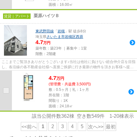
面積：16.00㎡
栗原ハイツＢ
賃貸｜アパート
東武野田線
「
岩槻
」駅 徒歩8分
埼玉県
さいたま市岩槻区
西原
4.7
万円
築年数：築23年 ｜募集中：
1室
階数：2階建
ここまでご覧頂きありがとうございます♪当社は他社に負けない総合仲介店を目指
し、各沿線の各不動産会社様へ直接ご挨拶に行き最新の物件を頂きお客様へ提供
しております！最新の情報は...
4.7
万
円
(管理費・共益費 3,500円)
敷：0.5ヶ月｜礼：1ヶ月
所在階：1階
間取り：1K
面積：24.18㎡
該当公開件数
362
棟 空き数
549
件
1-20
棟表示
1
2
3
4
5
<<前へ
次へ>>
最初