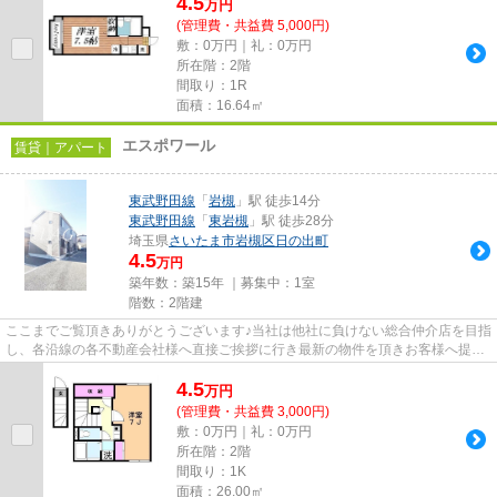
4.5
万
円
(管理費・共益費 5,000円)
敷：0万円｜礼：0万円
所在階：2階
間取り：1R
面積：16.64㎡
エスポワール
賃貸｜アパート
東武野田線
「
岩槻
」駅 徒歩14分
東武野田線
「
東岩槻
」駅 徒歩28分
埼玉県
さいたま市岩槻区
日の出町
4.5
万円
築年数：築15年 ｜募集中：
1室
階数：2階建
ここまでご覧頂きありがとうございます♪当社は他社に負けない総合仲介店を目指
し、各沿線の各不動産会社様へ直接ご挨拶に行き最新の物件を頂きお客様へ提供
しております！最新の情報は...
4.5
万
円
(管理費・共益費 3,000円)
敷：0万円｜礼：0万円
所在階：2階
間取り：1K
面積：26.00㎡