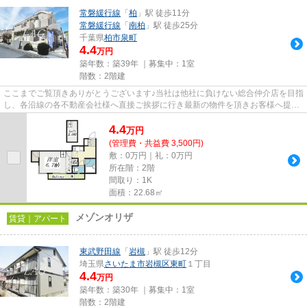
常磐緩行線
「
柏
」駅 徒歩11分
常磐緩行線
「
南柏
」駅 徒歩25分
千葉県
柏市
泉町
4.4
万円
築年数：築39年 ｜募集中：
1室
階数：2階建
ここまでご覧頂きありがとうございます♪当社は他社に負けない総合仲介店を目指
し、各沿線の各不動産会社様へ直接ご挨拶に行き最新の物件を頂きお客様へ提供
しております！最新の情報は...
4.4
万
円
(管理費・共益費 3,500円)
敷：0万円｜礼：0万円
所在階：2階
間取り：1K
面積：22.68㎡
メゾンオリザ
賃貸｜アパート
東武野田線
「
岩槻
」駅 徒歩12分
埼玉県
さいたま市岩槻区
東町
１丁目
4.4
万円
築年数：築30年 ｜募集中：
1室
階数：2階建