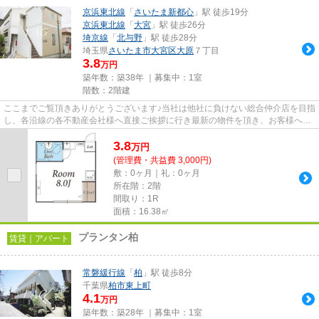
京浜東北線
「
さいたま新都心
」駅 徒歩19分
京浜東北線
「
大宮
」駅 徒歩26分
埼京線
「
北与野
」駅 徒歩28分
埼玉県
さいたま市大宮区
大原
７丁目
3.8
万円
築年数：築38年 ｜募集中：
1室
階数：2階建
ここまでご覧頂きありがとうございます♪当社は他社に負けない総合仲介店を目指
し、各沿線の各不動産会社様へ直接ご挨拶に行き最新の物件を頂き、お客様へ提
供しております！最新の情報...
3.8
万
円
(管理費・共益費 3,000円)
敷：0ヶ月｜礼：0ヶ月
所在階：2階
間取り：1R
面積：16.38㎡
プランタン柏
賃貸｜アパート
常磐緩行線
「
柏
」駅 徒歩8分
千葉県
柏市
東上町
4.1
万円
築年数：築28年 ｜募集中：
1室