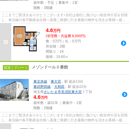
築年数：予定 ｜募集中：
1室
階数：3階建
ここまでご覧頂きありがとうございます♪当社は他社に負けない総合仲介店を目指
し、各沿線の各不動産会社様へ直接ご挨拶に行き最新の物件を頂きお客様へ提供
しております！最新の情報は...
4.6
万
円
(管理費・共益費 8,000円)
敷：0万円｜礼：0万円
所在階：2階
間取り：1K
面積：19.60㎡
メゾンドールⅡ番館
賃貸｜アパート
東北本線
「
東大宮
」駅 徒歩13分
東武野田線
「
大和田
」駅 徒歩22分
埼玉県
さいたま市見沼区
東大宮
７丁目
4.6
万円
築年数：築31年 ｜募集中：
1室
階数：2階建
ここまでご覧頂きありがとうございます♪当社は他社に負けない総合仲介店を目指
し、各沿線の各不動産会社様へ直接ご挨拶に行き最新の物件を頂きお客様へ提供
しております！最新の情報は...