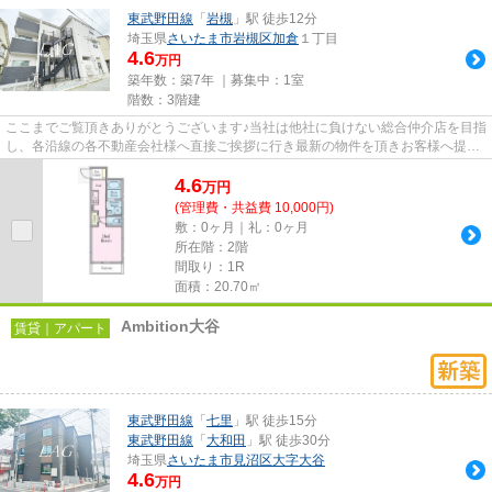
東武野田線
「
岩槻
」駅 徒歩12分
埼玉県
さいたま市岩槻区
加倉
１丁目
4.6
万円
築年数：築7年 ｜募集中：
1室
階数：3階建
ここまでご覧頂きありがとうございます♪当社は他社に負けない総合仲介店を目指
し、各沿線の各不動産会社様へ直接ご挨拶に行き最新の物件を頂きお客様へ提供
しております！最新の情報は...
4.6
万
円
(管理費・共益費 10,000円)
敷：0ヶ月｜礼：0ヶ月
所在階：2階
間取り：1R
面積：20.70㎡
Ambition大谷
賃貸｜アパート
東武野田線
「
七里
」駅 徒歩15分
東武野田線
「
大和田
」駅 徒歩30分
埼玉県
さいたま市見沼区
大字大谷
4.6
万円