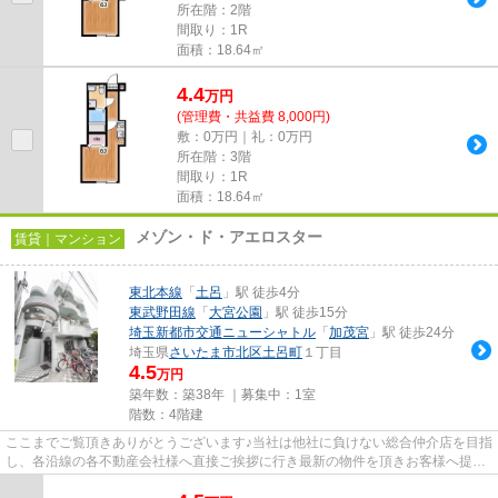
所在階：2階
間取り：1R
面積：18.64㎡
4.4
万
円
(管理費・共益費 8,000円)
敷：0万円｜礼：0万円
所在階：3階
間取り：1R
面積：18.64㎡
メゾン・ド・アエロスター
賃貸｜マンション
東北本線
「
土呂
」駅 徒歩4分
東武野田線
「
大宮公園
」駅 徒歩15分
埼玉新都市交通ニューシャトル
「
加茂宮
」駅 徒歩24分
埼玉県
さいたま市北区
土呂町
１丁目
4.5
万円
築年数：築38年 ｜募集中：
1室
階数：4階建
ここまでご覧頂きありがとうございます♪当社は他社に負けない総合仲介店を目指
し、各沿線の各不動産会社様へ直接ご挨拶に行き最新の物件を頂きお客様へ提供
しております！最新の情報は...