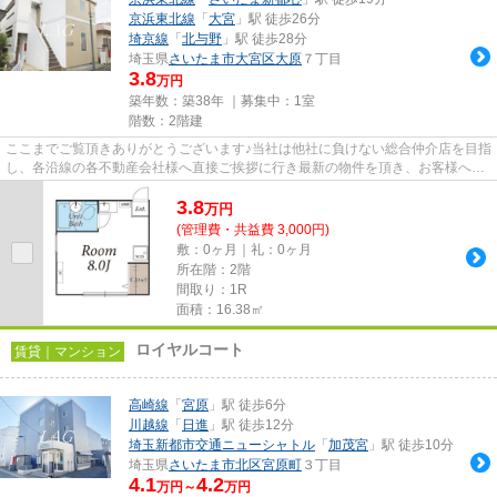
京浜東北線
「
大宮
」駅 徒歩26分
埼京線
「
北与野
」駅 徒歩28分
埼玉県
さいたま市大宮区
大原
７丁目
3.8
万円
築年数：築38年 ｜募集中：
1室
階数：2階建
ここまでご覧頂きありがとうございます♪当社は他社に負けない総合仲介店を目指
し、各沿線の各不動産会社様へ直接ご挨拶に行き最新の物件を頂き、お客様へ提
供しております！最新の情報...
3.8
万
円
(管理費・共益費 3,000円)
敷：0ヶ月｜礼：0ヶ月
所在階：2階
間取り：1R
面積：16.38㎡
ロイヤルコート
賃貸｜マンション
高崎線
「
宮原
」駅 徒歩6分
川越線
「
日進
」駅 徒歩12分
埼玉新都市交通ニューシャトル
「
加茂宮
」駅 徒歩10分
埼玉県
さいたま市北区
宮原町
３丁目
4.1
4.2
万円～
万円