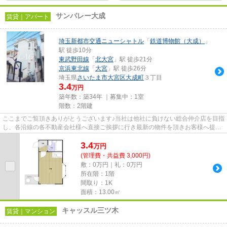
サンバレー大成
賃貸｜アパート
埼玉新都市交通ニューシャトル
「
鉄道博物館（大成）
」
駅 徒歩10分
東武野田線
「
北大宮
」駅 徒歩21分
京浜東北線
「
大宮
」駅 徒歩26分
埼玉県
さいたま市大宮区
大成町
３丁目
3.4
万円
築年数：築34年 ｜募集中：
1室
階数：2階建
ここまでご覧頂きありがとうございます♪当社は他社に負けない総合仲介店を目指
し、各沿線の各不動産会社様へ直接ご挨拶に行き最新の物件を頂きお客様へ提供
しております！最新の情報は...
3.4
万
円
(管理費・共益費 3,000円)
敷：0万円｜礼：0万円
所在階：1階
間取り：1K
面積：13.00㎡
キャッスル三ツ木
賃貸｜マンション