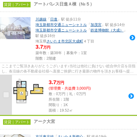
アートパレス日進Ａ棟（№５）
賃貸｜アパート
川越線
「
日進
」駅 徒歩11分
埼玉新都市交通ニューシャトル
「
加茂宮
」駅 徒歩14分
埼玉新都市交通ニューシャトル
「
鉄道博物館（大成）
」
駅 徒歩16分
埼玉県
さいたま市北区
大成町
４丁目
3.7
万円
築年数：築38年 ｜募集中：
1室
階数：2階建
ここまでご覧頂きありがとうございます♪当社は他社に負けない総合仲介店を目指
し、各沿線の各不動産会社様へ直接ご挨拶に行き最新の物件を頂きお客様へ提供
しております！最新の情報は...
3.7
万
円
(管理費・共益費 3,000円)
敷：0万円｜礼：0万円
所在階：1階
間取り：1K
面積：19.52㎡
アーク大宮
賃貸｜アパート
京浜東北線
「
さいたま新都心
」駅 徒歩19分