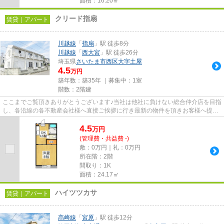
面積：16.20㎡
クリード指扇
賃貸｜アパート
川越線
「
指扇
」駅 徒歩8分
川越線
「
西大宮
」駅 徒歩26分
埼玉県
さいたま市西区
大字土屋
4.5
万円
築年数：築35年 ｜募集中：
1室
階数：2階建
ここまでご覧頂きありがとうございます♪当社は他社に負けない総合仲介店を目指
し、各沿線の各不動産会社様へ直接ご挨拶に行き最新の物件を頂きお客様へ提供
しております！最新の情報は...
4.5
万
円
(管理費・共益費 -)
敷：0万円｜礼：0万円
所在階：2階
間取り：1K
面積：24.17㎡
ハイツツカサ
賃貸｜アパート
高崎線
「
宮原
」駅 徒歩12分