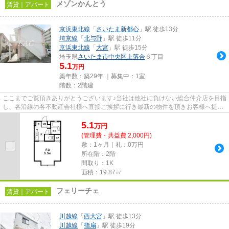
メゾンかんとう
賃貸｜アパート
京浜東北線
「
さいたま新都心
」駅 徒歩13分
埼京線
「
北与野
」駅 徒歩11分
京浜東北線
「
大宮
」駅 徒歩15分
埼玉県
さいたま市中央区
上落合
６丁目
5.1
万円
築年数：築29年 ｜募集中：
1室
階数：2階建
ここまでご覧頂きありがとうございます♪当社は他社に負けない総合仲介店を目指
し、各沿線の各不動産会社様へ直接ご挨拶に行き最新の物件を頂きお客様へ提供
しております！最新の情報は...
5.1
万
円
(管理費・共益費 2,000円)
敷：1ヶ月｜礼：0万円
所在階：2階
間取り：1K
面積：19.87㎡
フェリーチェ
賃貸｜アパート
川越線
「
西大宮
」駅 徒歩13分
川越線
「
指扇
」駅 徒歩19分