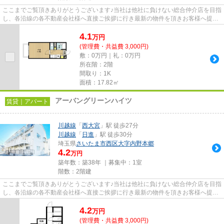
ここまでご覧頂きありがとうございます♪当社は他社に負けない総合仲介店を目指
し、各沿線の各不動産会社様へ直接ご挨拶に行き最新の物件を頂きお客様へ提供
しております！最新の情報は...
4.1
万
円
(管理費・共益費 3,000円)
敷：0万円｜礼：0万円
所在階：2階
間取り：1K
面積：17.82㎡
アーバングリーンハイツ
賃貸｜アパート
川越線
「
西大宮
」駅 徒歩27分
川越線
「
日進
」駅 徒歩30分
埼玉県
さいたま市西区
大字内野本郷
4.2
万円
築年数：築38年 ｜募集中：
1室
階数：2階建
ここまでご覧頂きありがとうございます♪当社は他社に負けない総合仲介店を目指
し、各沿線の各不動産会社様へ直接ご挨拶に行き最新の物件を頂きお客様へ提供
しております！最新の情報は...
4.2
万
円
(管理費・共益費 3,000円)