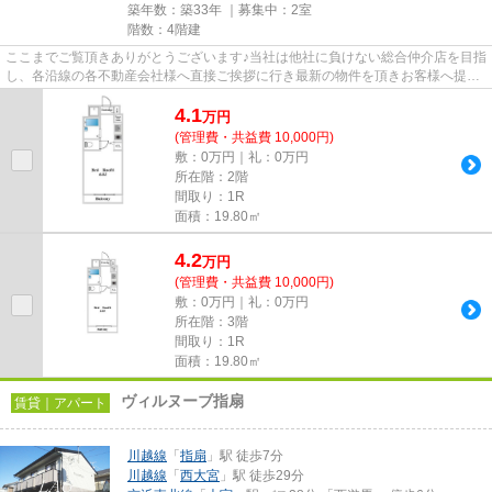
築年数：築33年 ｜募集中：
2室
階数：4階建
ここまでご覧頂きありがとうございます♪当社は他社に負けない総合仲介店を目指
し、各沿線の各不動産会社様へ直接ご挨拶に行き最新の物件を頂きお客様へ提供
しております！最新の情報は...
4.1
万
円
(管理費・共益費 10,000円)
敷：0万円｜礼：0万円
所在階：2階
間取り：1R
面積：19.80㎡
4.2
万
円
(管理費・共益費 10,000円)
敷：0万円｜礼：0万円
所在階：3階
間取り：1R
面積：19.80㎡
ヴィルヌーブ指扇
賃貸｜アパート
川越線
「
指扇
」駅 徒歩7分
川越線
「
西大宮
」駅 徒歩29分