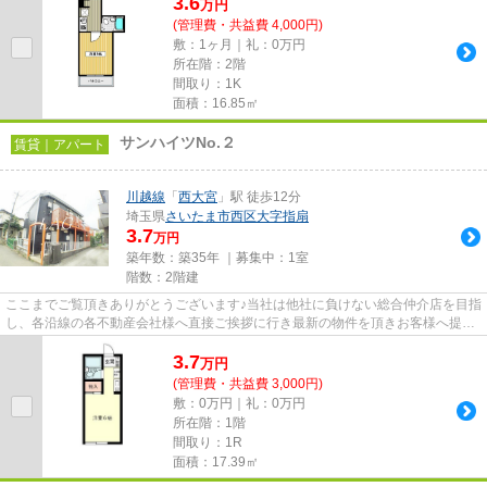
3.6
万
円
(管理費・共益費 4,000円)
敷：1ヶ月｜礼：0万円
所在階：2階
間取り：1K
面積：16.85㎡
サンハイツNo.２
賃貸｜アパート
川越線
「
西大宮
」駅 徒歩12分
埼玉県
さいたま市西区
大字指扇
3.7
万円
築年数：築35年 ｜募集中：
1室
階数：2階建
ここまでご覧頂きありがとうございます♪当社は他社に負けない総合仲介店を目指
し、各沿線の各不動産会社様へ直接ご挨拶に行き最新の物件を頂きお客様へ提供
しております！最新の情報は...
3.7
万
円
(管理費・共益費 3,000円)
敷：0万円｜礼：0万円
所在階：1階
間取り：1R
面積：17.39㎡