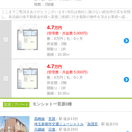
階数：2階建
ここまでご覧頂きありがとうございます♪当社は他社に負けない総合仲介店を目指
し、各沿線の各不動産会社様へ直接ご挨拶に行き最新の物件を頂きお客様へ提供
しております！最新の情報は...
4.7
万
円
(管理費・共益費 5,000円)
敷：0万円｜礼：0ヶ月
所在階：2階
間取り：1R
面積：10.30㎡
4.7
万
円
(管理費・共益費 5,000円)
敷：0万円｜礼：0ヶ月
所在階：2階
間取り：1R
面積：10.30㎡
モンシャトー宮原0棟
賃貸｜アパート
高崎線
「
宮原
」駅 徒歩13分
埼玉新都市交通ニューシャトル
「
加茂宮
」駅 徒歩2分
川越線
「
日進
」駅 徒歩18分