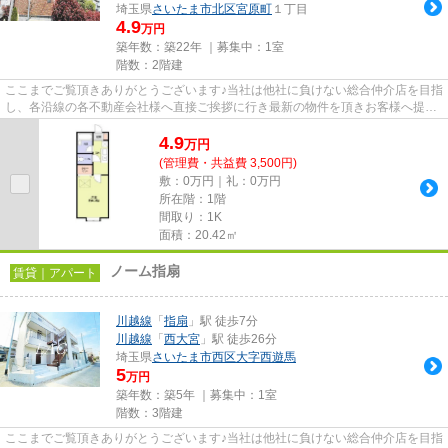
埼玉県
さいたま市北区
宮原町
１丁目
4.9
万円
築年数：築22年 ｜募集中：
1室
階数：2階建
ここまでご覧頂きありがとうございます♪当社は他社に負けない総合仲介店を目指
し、各沿線の各不動産会社様へ直接ご挨拶に行き最新の物件を頂きお客様へ提供
しております！最新の情報は...
4.9
万
円
(管理費・共益費 3,500円)
敷：0万円｜礼：0万円
所在階：1階
間取り：1K
面積：20.42㎡
ノーム指扇
賃貸｜アパート
川越線
「
指扇
」駅 徒歩7分
川越線
「
西大宮
」駅 徒歩26分
埼玉県
さいたま市西区
大字西遊馬
5
万円
築年数：築5年 ｜募集中：
1室
階数：3階建
ここまでご覧頂きありがとうございます♪当社は他社に負けない総合仲介店を目指