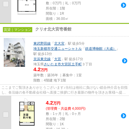
敷：0万円｜礼：0万円
所在階：1階
間取り：1R
面積：36.00㎡
クリオ北大宮壱番館
賃貸｜マンション
東武野田線
「
北大宮
」駅 徒歩5分
埼玉新都市交通ニューシャトル
「
鉄道博物館（大成）
」
駅 徒歩13分
京浜東北線
「
大宮
」駅 徒歩17分
埼玉県
さいたま市大宮区
土手町
３丁目
4.2
万円
築年数：築36年 ｜募集中：
1室
階数：4階建 地下1階
ここまでご覧頂きありがとうございます♪当社は他社に負けない総合仲介店を目指
し、各沿線の各不動産会社様へ直接ご挨拶に行き最新の物件を頂きお客様へ提供
しております！最新の情報は...
4.2
万
円
(管理費・共益費 4,000円)
敷：1ヶ月｜礼：0ヶ月
所在階：2階
間取り：1K