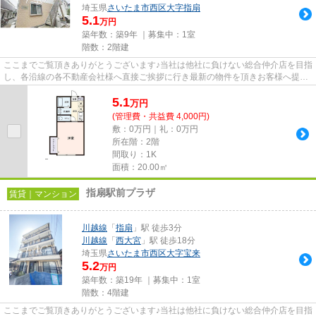
埼玉県
さいたま市西区
大字指扇
5.1
万円
築年数：築9年 ｜募集中：
1室
階数：2階建
ここまでご覧頂きありがとうございます♪当社は他社に負けない総合仲介店を目指
し、各沿線の各不動産会社様へ直接ご挨拶に行き最新の物件を頂きお客様へ提供
しております！最新の情報は...
5.1
万
円
(管理費・共益費 4,000円)
敷：0万円｜礼：0万円
所在階：2階
間取り：1K
面積：20.00㎡
指扇駅前プラザ
賃貸｜マンション
川越線
「
指扇
」駅 徒歩3分
川越線
「
西大宮
」駅 徒歩18分
埼玉県
さいたま市西区
大字宝来
5.2
万円
築年数：築19年 ｜募集中：
1室
階数：4階建
ここまでご覧頂きありがとうございます♪当社は他社に負けない総合仲介店を目指