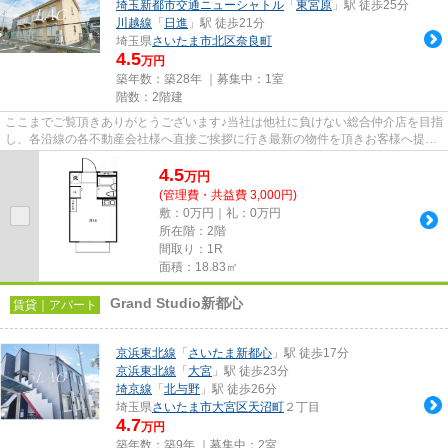
埼玉新都市交通ニューシャトル
「
東宮原
」駅 徒歩25分
川越線
「
日進
」駅 徒歩21分
埼玉県
さいたま市北区
奈良町
4.5
万円
築年数：築28年 ｜募集中：
1室
階数：2階建
ここまでご覧頂きありがとうございます♪当社は他社に負けない総合仲介店を目指
し、各沿線の各不動産会社様へ直接ご挨拶に行き最新の物件を頂きお客様へ提供
しております！最新の情報は...
4.5
万
円
(管理費・共益費 3,000円)
敷：0万円｜礼：0万円
所在階：2階
間取り：1R
面積：18.83㎡
Grand Studio新都心
賃貸｜アパート
京浜東北線
「
さいたま新都心
」駅 徒歩17分
京浜東北線
「
大宮
」駅 徒歩23分
埼京線
「
北与野
」駅 徒歩26分
埼玉県
さいたま市大宮区
天沼町
２丁目
4.7
万円
築年数：築9年 ｜募集中：
2室