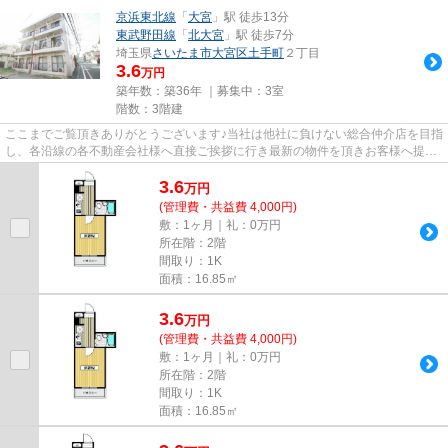
京浜東北線
「
大宮
」駅 徒歩13分
東武野田線
「
北大宮
」駅 徒歩7分
埼玉県
さいたま市大宮区
土手町
２丁目
3.6
万円
築年数：築36年 ｜募集中：
3室
階数：3階建
ここまでご覧頂きありがとうございます♪当社は他社に負けない総合仲介店を目指
し、各沿線の各不動産会社様へ直接ご挨拶に行き最新の物件を頂きお客様へ提供
しております！最新の情報は...
3.6
万
円
(管理費・共益費 4,000円)
敷：1ヶ月｜礼：0万円
所在階：2階
間取り：1K
面積：16.85㎡
3.6
万
円
(管理費・共益費 4,000円)
敷：1ヶ月｜礼：0万円
所在階：2階
間取り：1K
面積：16.85㎡