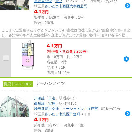
京浜東北線
「
大宮
」駅 バス28分 「西遊馬」 停歩6分
埼玉県
さいたま市西区
大字西遊馬
4.1
万円
築年数：築28年 ｜募集中：
1室
階数：2階建
ここまでご覧頂きありがとうございます♪当社は他社に負けない総合仲介店を目指
し、各沿線の各不動産会社様へ直接ご挨拶に行き最新の物件を頂きお客様へ提供
しております！最新の情報は...
4.1
万
円
(管理費・共益費 3,300円)
敷：0万円｜礼：0万円
所在階：2階
間取り：1K
面積：21.45㎡
アーバンメイツ
賃貸｜マンション
川越線
「
日進
」駅 徒歩6分
高崎線
「
宮原
」駅 徒歩15分
埼玉新都市交通ニューシャトル
「
加茂宮
」駅 徒歩21分
埼玉県
さいたま市北区
日進町
３丁目
4.1
万円
築年数：築35年 ｜募集中：
1室
階数：3階建