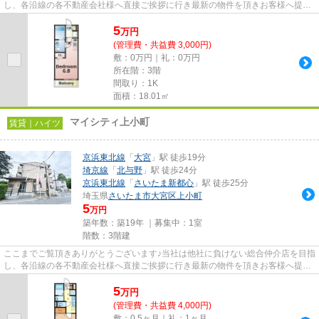
し、各沿線の各不動産会社様へ直接ご挨拶に行き最新の物件を頂きお客様へ提供
しております！最新の情報は...
5
万
円
(管理費・共益費 3,000円)
敷：0万円｜礼：0万円
所在階：3階
間取り：1K
面積：18.01㎡
マイシティ上小町
賃貸｜ハイツ
京浜東北線
「
大宮
」駅 徒歩19分
埼京線
「
北与野
」駅 徒歩24分
京浜東北線
「
さいたま新都心
」駅 徒歩25分
埼玉県
さいたま市大宮区
上小町
5
万円
築年数：築19年 ｜募集中：
1室
階数：3階建
ここまでご覧頂きありがとうございます♪当社は他社に負けない総合仲介店を目指
し、各沿線の各不動産会社様へ直接ご挨拶に行き最新の物件を頂きお客様へ提供
しております！最新の情報は...
5
万
円
(管理費・共益費 4,000円)
敷：0.5ヶ月｜礼：1ヶ月