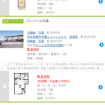
所在階：1階
間取り：1K
面積：26.93㎡
プレジール日進
賃貸｜アパート
川越線
「
日進
」駅 徒歩3分
埼玉新都市交通ニューシャトル
「
加茂宮
」駅 徒歩18分
高崎線
「
宮原
」駅 徒歩21分
埼玉県
さいたま市北区
日進町
２丁目
5.1
万円
築年数：築18年 ｜募集中：
1室
階数：2階建
ここまでご覧頂きありがとうございます♪当社は他社に負けない総合仲介店を目指
し、各沿線の各不動産会社様へ直接ご挨拶に行き最新の物件を頂きお客様へ提供
しております！最新の情報は...
5.1
万
円
(管理費・共益費 2,000円)
敷：1ヶ月｜礼：0万円
所在階：1階
間取り：1R
面積：22.05㎡