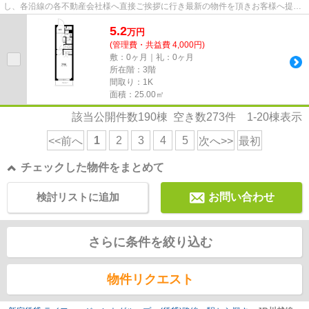
し、各沿線の各不動産会社様へ直接ご挨拶に行き最新の物件を頂きお客様へ提供
しております！最新の情報は...
5.2
万
円
(管理費・共益費 4,000円)
敷：0ヶ月｜礼：0ヶ月
所在階：3階
間取り：1K
面積：25.00㎡
該当公開件数
190
棟 空き数
273
件
1-20
棟表示
1
2
3
4
5
<<前へ
次へ>>
最初
チェックした物件をまとめて
検討リストに追加
お問い合わせ
さらに条件を絞り込む
物件リクエスト