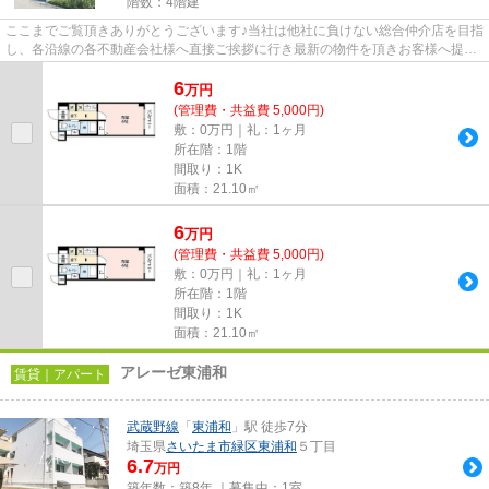
階数：4階建
ここまでご覧頂きありがとうございます♪当社は他社に負けない総合仲介店を目指
し、各沿線の各不動産会社様へ直接ご挨拶に行き最新の物件を頂きお客様へ提供
しております！最新の情報は...
6
万
円
(管理費・共益費 5,000円)
敷：0万円｜礼：1ヶ月
所在階：1階
間取り：1K
面積：21.10㎡
6
万
円
(管理費・共益費 5,000円)
敷：0万円｜礼：1ヶ月
所在階：1階
間取り：1K
面積：21.10㎡
アレーゼ東浦和
賃貸｜アパート
武蔵野線
「
東浦和
」駅 徒歩7分
埼玉県
さいたま市緑区
東浦和
５丁目
6.7
万円
築年数：築8年 ｜募集中：
1室