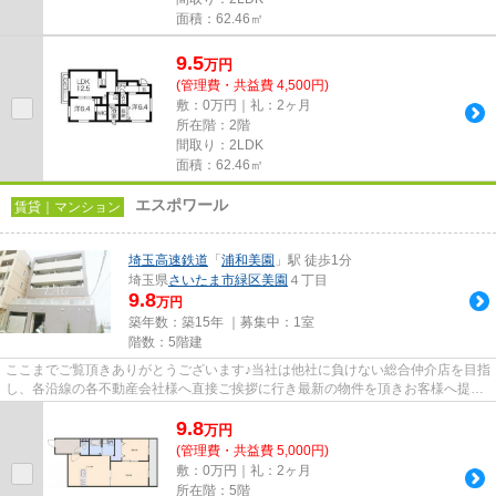
面積：62.46㎡
9.5
万
円
(管理費・共益費 4,500円)
敷：0万円｜礼：2ヶ月
所在階：2階
間取り：2LDK
面積：62.46㎡
エスポワール
賃貸｜マンション
埼玉高速鉄道
「
浦和美園
」駅 徒歩1分
埼玉県
さいたま市緑区
美園
４丁目
9.8
万円
築年数：築15年 ｜募集中：
1室
階数：5階建
ここまでご覧頂きありがとうございます♪当社は他社に負けない総合仲介店を目指
し、各沿線の各不動産会社様へ直接ご挨拶に行き最新の物件を頂きお客様へ提供
しております！最新の情報は...
9.8
万
円
(管理費・共益費 5,000円)
敷：0万円｜礼：2ヶ月
所在階：5階