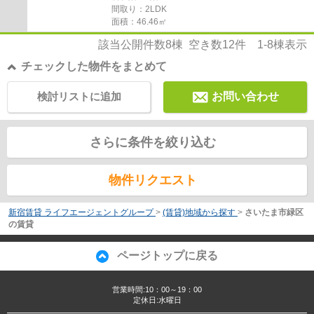
間取り：2LDK
面積：46.46㎡
該当公開件数
8
棟 空き数
12
件
1-8
棟表示
チェックした物件をまとめて
検討リストに追加
お問い合わせ
さらに条件を絞り込む
物件リクエスト
新宿賃貸 ライフエージェントグループ
>
(賃貸)地域から探す
>
さいたま市緑区
の賃貸
ページトップに戻る
営業時間:10：00～19：00
定休日:水曜日