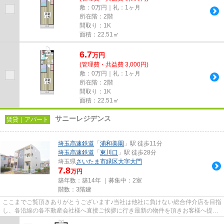
敷：0万円｜礼：1ヶ月
所在階：2階
間取り：1K
面積：22.51㎡
6.7
万
円
(管理費・共益費 3,000円)
敷：0万円｜礼：1ヶ月
所在階：2階
間取り：1K
面積：22.51㎡
サニーレジデンス
賃貸｜アパート
埼玉高速鉄道
「
浦和美園
」駅 徒歩11分
埼玉高速鉄道
「
東川口
」駅 徒歩28分
埼玉県
さいたま市緑区
大字大門
7.8
万円
築年数：築14年 ｜募集中：
2室
階数：3階建
ここまでご覧頂きありがとうございます♪当社は他社に負けない総合仲介店を目指
し、各沿線の各不動産会社様へ直接ご挨拶に行き最新の物件を頂きお客様へ提供
しております！最新の情報は...