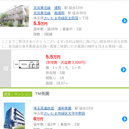
京浜東北線
「
浦和
」駅 徒歩15分
京浜東北線
「
南浦和
」駅 徒歩30分
埼玉県
さいたま市緑区
太田窪
１丁目
5.5
万円
築年数：築38年 ｜募集中：
1室
階数：3階建
ここまでご覧頂きありがとうございます♪当社は他社に負けない総合仲介店を目指
し、各沿線の各不動産会社様へ直接ご挨拶に行き最新の物件を頂きお客様へ提供
しております！最新の情報は...
5.5
万
円
(管理費・共益費 3,000円)
敷：1ヶ月｜礼：1ヶ月
所在階：1階
間取り：1R
面積：18.07㎡
TM美園
賃貸｜マンション
埼玉高速鉄道
「
浦和美園
」駅 徒歩12分
埼玉県
さいたま市緑区
大字中野田
6
万円
築年数：築2年 ｜募集中：
2室