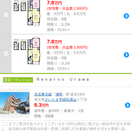
7.8
万
円
(管理費・共益費 2,900円)
敷：0万円｜礼：9.8万円
所在階：3階
間取り：1LDK
面積：53.01㎡
7.8
万
円
(管理費・共益費 2,900円)
敷：0万円｜礼：9.8万円
所在階：3階
間取り：1LDK
面積：53.01㎡
Ｒｅｎａｒｖｏ Ｕｒａｗａ
賃貸｜マンション
京浜東北線
「
浦和
」駅 徒歩18分
埼玉県
さいたま市緑区
原山
１丁目
8.3
万円
築年数：築49年 ｜募集中：
1室
階数：4階建
ここまでご覧頂きありがとうございます♪当社は他社に負けない総合仲介店を目指
し、各沿線の各不動産会社様へ直接ご挨拶に行き最新の物件を頂きお客様へ提供