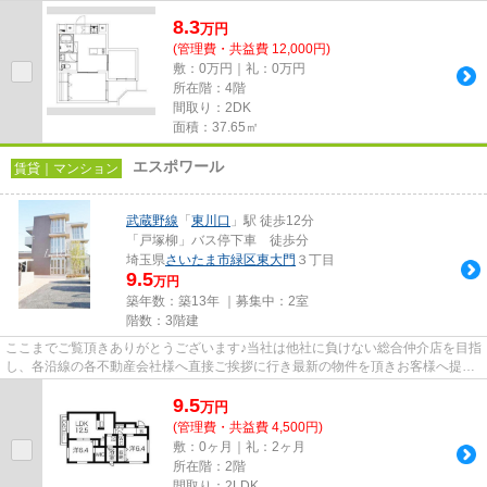
しております！最新の情報は...
8.3
万
円
(管理費・共益費 12,000円)
敷：0万円｜礼：0万円
所在階：4階
間取り：2DK
面積：37.65㎡
エスポワール
賃貸｜マンション
武蔵野線
「
東川口
」駅 徒歩12分
「戸塚柳」バス停下車 徒歩分
埼玉県
さいたま市緑区
東大門
３丁目
9.5
万円
築年数：築13年 ｜募集中：
2室
階数：3階建
ここまでご覧頂きありがとうございます♪当社は他社に負けない総合仲介店を目指
し、各沿線の各不動産会社様へ直接ご挨拶に行き最新の物件を頂きお客様へ提供
しております！最新の情報は...
9.5
万
円
(管理費・共益費 4,500円)
敷：0ヶ月｜礼：2ヶ月
所在階：2階
間取り：2LDK