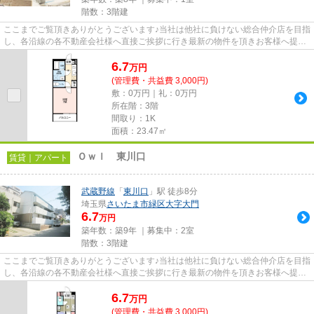
階数：3階建
ここまでご覧頂きありがとうございます♪当社は他社に負けない総合仲介店を目指
し、各沿線の各不動産会社様へ直接ご挨拶に行き最新の物件を頂きお客様へ提供
しております！最新の情報は...
6.7
万
円
(管理費・共益費 3,000円)
敷：0万円｜礼：0万円
所在階：3階
間取り：1K
面積：23.47㎡
Ｏｗｌ 東川口
賃貸｜アパート
武蔵野線
「
東川口
」駅 徒歩8分
埼玉県
さいたま市緑区
大字大門
6.7
万円
築年数：築9年 ｜募集中：
2室
階数：3階建
ここまでご覧頂きありがとうございます♪当社は他社に負けない総合仲介店を目指
し、各沿線の各不動産会社様へ直接ご挨拶に行き最新の物件を頂きお客様へ提供
しております！最新の情報は...
6.7
万
円
(管理費・共益費 3,000円)