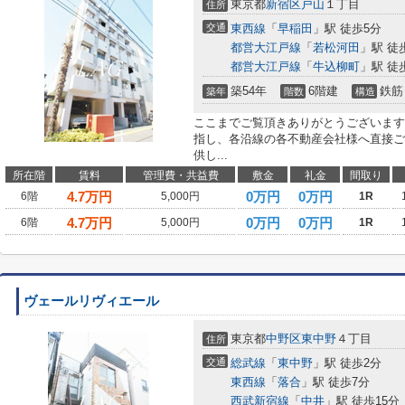
東京都
新宿区
戸山
１丁目
住所
交通
東西線
「
早稲田
」駅 徒歩5分
都営大江戸線
「
若松河田
」駅 徒
都営大江戸線
「
牛込柳町
」駅 徒
築54年
6階建
鉄筋
築年
階数
構造
ここまでご覧頂きありがとうございます
指し、各沿線の各不動産会社様へ直接ご
供し...
所在階
賃料
管理費・共益費
敷金
礼金
間取り
4.7
万円
0万円
0万円
6階
5,000円
1R
4.7
万円
0万円
0万円
6階
5,000円
1R
ヴェールリヴィエール
東京都
中野区
東中野
４丁目
住所
交通
総武線
「
東中野
」駅 徒歩2分
東西線
「
落合
」駅 徒歩7分
西武新宿線
「
中井
」駅 徒歩15分