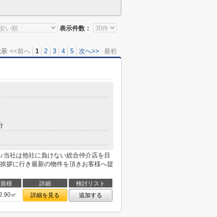
表示件数：
表示
<<前へ
1
2
3
4
5
次へ>>
最初
分
♪当社は他社に負けない総合仲介店を目
挨拶に行き最新の物件を頂きお客様へ提
面積
詳細
検討リスト
2.90㎡
詳細を見る
追加する