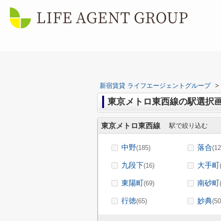
新宿賃貸 ライフエージェントグループ
>
東京メトロ東西線の駅選択
東京メトロ東西線
駅で絞り込む
中野
落合
(185)
(12
九段下
大手町
(16)
東陽町
南砂町
(69)
行徳
妙典
(65)
(50