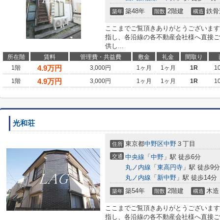
築48年
2階建
鉄骨
築年
階数
構造
ここまでご覧頂きありがとうございます
指し、各沿線の各不動産会社様へ直接ご
供し...
所在階
賃料
管理費・共益費
敷金
礼金
間取り
4.9
万円
1階
3,000円
1ヶ月
1ヶ月
1R
1
4.9
万円
1階
3,000円
1ヶ月
1ヶ月
1R
1
光和荘
東京都
中野区
中野
３丁目
住所
交通
中央線
「
中野
」駅 徒歩6分
丸ノ内線
「
東高円寺
」駅 徒歩9分
丸ノ内線
「
新中野
」駅 徒歩14分
築54年
2階建
木造
築年
階数
構造
ここまでご覧頂きありがとうございます
指し、各沿線の各不動産会社様へ直接ご