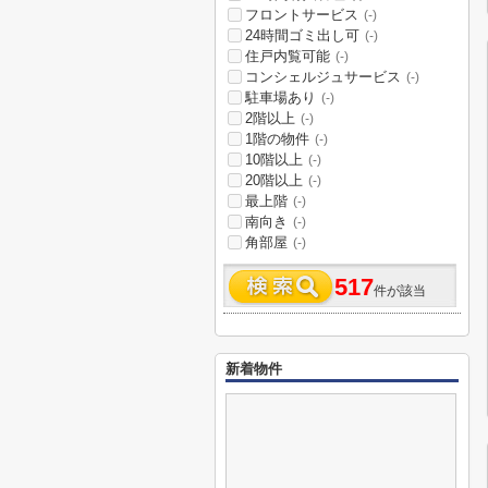
フロントサービス
(-)
24時間ゴミ出し可
(-)
住戸内覧可能
(-)
コンシェルジュサービス
(-)
駐車場あり
(-)
2階以上
(-)
1階の物件
(-)
10階以上
(-)
20階以上
(-)
最上階
(-)
南向き
(-)
角部屋
(-)
517
件が該当
新着物件