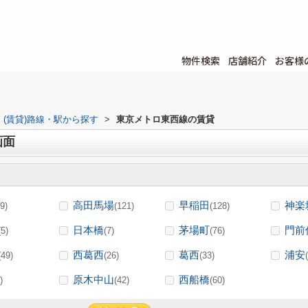
物件検索
店舗紹介
お客様
(賃貸)路線・駅から探す
>
東京メトロ東西線の賃貸
画面
高田馬場
早稲田
神楽
9)
(121)
(128)
日本橋
茅場町
門前
(5)
(7)
(76)
西葛西
葛西
浦安
(49)
(26)
(33)
原木中山
西船橋
)
(42)
(60)