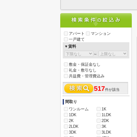
アパート
マンション
一戸建て
▼賃料
～
敷金・保証金なし
礼金・敷引なし
共益費・管理費込み
517
件が該当
間取り
ワンルーム
1K
1DK
1LDK
2K
2DK
2LDK
3K
3DK
3LDK