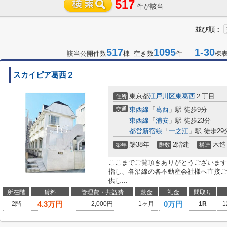
517
件が該当
並び順：
517
1095
1-30
該当公開件数
棟 空き数
件
棟
スカイピア葛西２
東京都
江戸川区
東葛西
２丁目
住所
交通
東西線
「
葛西
」駅 徒歩9分
東西線
「
浦安
」駅 徒歩23分
都営新宿線
「
一之江
」駅 徒歩29
築38年
2階建
木造
築年
階数
構造
ここまでご覧頂きありがとうございます
指し、各沿線の各不動産会社様へ直接ご
供し...
所在階
賃料
管理費・共益費
敷金
礼金
間取り
4.3
万円
0万円
2階
2,000円
1ヶ月
1R
1