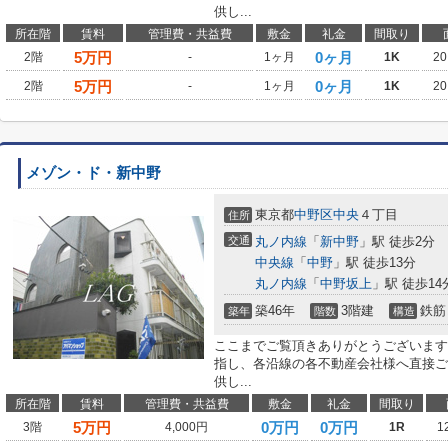
供し...
所在階
賃料
管理費・共益費
敷金
礼金
間取り
5
万円
0ヶ月
2階
-
1ヶ月
1K
20
5
万円
0ヶ月
2階
-
1ヶ月
1K
20
メゾン・ド・新中野
東京都
中野区
中央
４丁目
住所
交通
丸ノ内線
「
新中野
」駅 徒歩2分
中央線
「
中野
」駅 徒歩13分
丸ノ内線
「
中野坂上
」駅 徒歩14
築46年
3階建
鉄筋
築年
階数
構造
ここまでご覧頂きありがとうございます
指し、各沿線の各不動産会社様へ直接ご
供し...
所在階
賃料
管理費・共益費
敷金
礼金
間取り
5
万円
0万円
0万円
3階
4,000円
1R
1