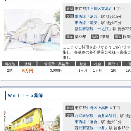
東京都
江戸川区
東葛西
１丁目
住所
交通
東西線
「
葛西
」駅 徒歩15分
東西線
「
浦安
」駅 徒歩21分
都営新宿線
「
一之江
」駅 徒歩22
築33年
2階建
軽量
築年
階数
構造
ここまでご覧頂きありがとうございます
指し、各沿線の各不動産会社様へ直接ご
供し...
所在階
賃料
管理費・共益費
敷金
礼金
間取り
5
万円
2階
3,000円
1ヶ月
1ヶ月
1R
19
Ｗｅｌｌ－ｂ薬師
東京都
中野区
上高田
４丁目
住所
交通
西武新宿線
「
新井薬師前
」駅 徒
東西線
「
落合
」駅 徒歩11分
西武新宿線
「
中井
」駅 徒歩13分