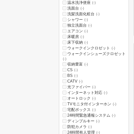
温水洗浄便座
(-)
洗面台
(-)
洗髪洗面化粧台
(-)
シャワー
(-)
独立洗面台
(-)
エアコン
(-)
床暖房
(-)
床下収納
(-)
ウォークインクロゼット
(-)
ウォークインシューズクロゼット
(-)
収納豊富
(-)
CS
(-)
BS
(-)
CATV
(-)
光ファイバー
(-)
インターネット対応
(-)
オートロック
(-)
TVモニタ付インターホン
(-)
宅配ボックス
(-)
24時間緊急通報システム
(-)
ディンプルキー
(-)
防犯カメラ
(-)
24時間有人管理
(-)