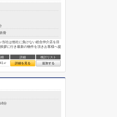
分
鉄骨
♪当社は他社に負けない総合仲介店を目
挨拶に行き最新の物件を頂きお客様へ提
面積
詳細
検討リスト
.41㎡
詳細を見る
追加する
歩8分