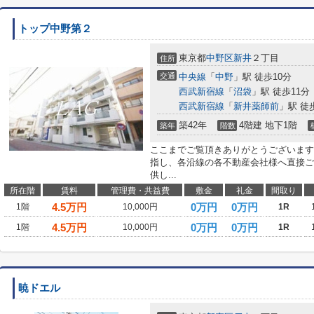
トップ中野第２
東京都
中野区
新井
２丁目
住所
交通
中央線
「
中野
」駅 徒歩10分
西武新宿線
「
沼袋
」駅 徒歩11分
西武新宿線
「
新井薬師前
」駅 徒
築42年
4階建 地下1階
築年
階数
ここまでご覧頂きありがとうございます
指し、各沿線の各不動産会社様へ直接ご
供し...
所在階
賃料
管理費・共益費
敷金
礼金
間取り
4.5
万円
0万円
0万円
1階
10,000円
1R
4.5
万円
0万円
0万円
1階
10,000円
1R
暁ドエル