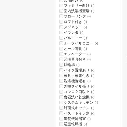
女性向け
(-)
ファミリー向け
(-)
室内洗濯機置場
(-)
フローリング
(-)
ロフト付き
(-)
メゾネット
(-)
ベランダ
(-)
バルコニー
(-)
ルーフバルコニー
(-)
オール電化
(-)
エレベーター
(-)
照明器具付き
(-)
駐輪場
(-)
バイク置場あり
(-)
家具・家電付き
(-)
洗濯機置場有
(-)
外観タイル張り
(-)
コンロ２口以上
(-)
食器洗い乾燥機
(-)
システムキッチン
(-)
対面式キッチン
(-)
バス・トイレ別
(-)
追焚機能浴室
(-)
浴室乾燥機
(-)