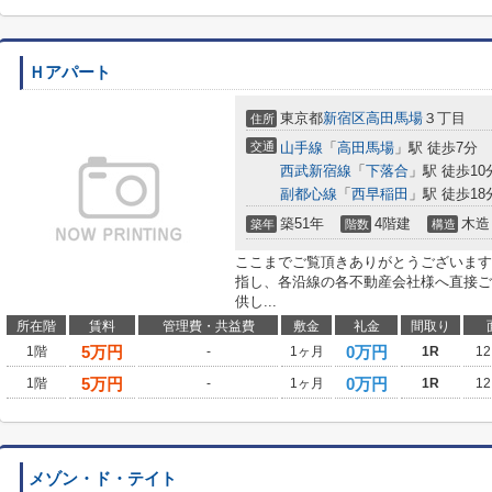
Ｈアパート
東京都
新宿区
高田馬場
３丁目
住所
交通
山手線
「
高田馬場
」駅 徒歩7分
西武新宿線
「
下落合
」駅 徒歩10
副都心線
「
西早稲田
」駅 徒歩18
築51年
4階建
木造
築年
階数
構造
ここまでご覧頂きありがとうございます
指し、各沿線の各不動産会社様へ直接ご
供し...
所在階
賃料
管理費・共益費
敷金
礼金
間取り
5
万円
0万円
1階
-
1ヶ月
1R
12
5
万円
0万円
1階
-
1ヶ月
1R
12
メゾン・ド・テイト