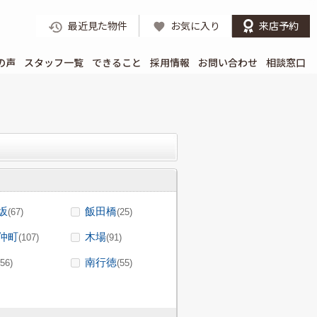
最近見た物件
お気に入り
来店予約
の声
スタッフ一覧
できること
採用情報
お問い合わせ
相談窓口
坂
飯田橋
(67)
(25)
仲町
木場
(107)
(91)
南行徳
(56)
(55)