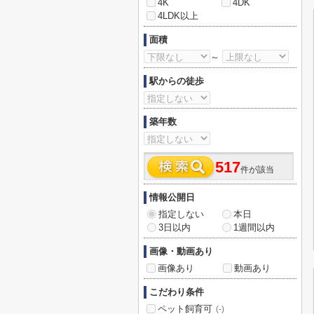
4K
4DK
4LDK以上
面積
～
駅からの徒歩
築年数
517
件が該当
情報公開日
指定しない
本日
3日以内
1週間以内
画像・動画あり
画像あり
動画あり
こだわり条件
ペット飼育可
(-)