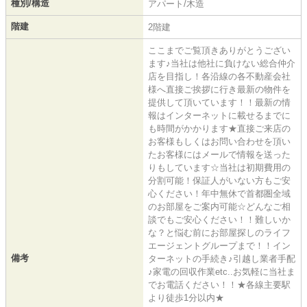
種別/構造
アパート/木造
階建
2階建
ここまでご覧頂きありがとうござい
ます♪当社は他社に負けない総合仲介
店を目指し！各沿線の各不動産会社
様へ直接ご挨拶に行き最新の物件を
提供して頂いています！！最新の情
報はインターネットに載せるまでに
も時間がかかります★直接ご来店の
お客様もしくはお問い合わせを頂い
たお客様にはメールで情報を送った
りもしています☆当社は初期費用の
分割可能！保証人がいない方もご安
心ください！年中無休で首都圏全域
のお部屋をご案内可能☆どんなご相
談でもご安心ください！！難しいか
な？と悩む前にお部屋探しのライフ
エージェントグループまで！！イン
備考
ターネットの手続き♪引越し業者手配
♪家電の回収作業etc..お気軽に当社ま
でお電話ください！！★各線主要駅
より徒歩1分以内★