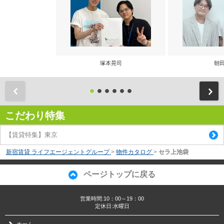
塚本晃司
朝田
前
こだわり特集
【賃貸特集】東京
新宿賃貸 ライフエージェントグループ
>
物件カタログ
>
セラ上池袋
ページトップに戻る
営業時間:10：00～19：00
定休日:水曜日