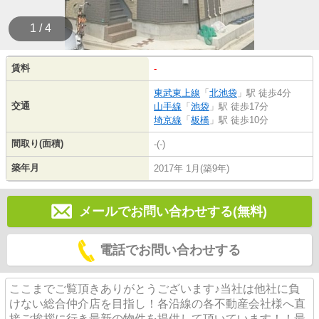
1 / 4
賃料
-
東武東上線
「
北池袋
」駅 徒歩4分
交通
山手線
「
池袋
」駅 徒歩17分
埼京線
「
板橋
」駅 徒歩10分
間取り(面積)
-(-)
築年月
2017年 1月(築9年)
メールでお問い合わせする(無料)
電話でお問い合わせする
ここまでご覧頂きありがとうございます♪当社は他社に負
けない総合仲介店を目指し！各沿線の各不動産会社様へ直
接ご挨拶に行き最新の物件を提供して頂いています！！最