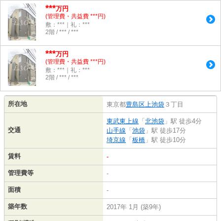
***
万円
(管理費・共益費 ***円)
敷：***｜礼：***
2階 / *** / ***
***
万円
(管理費・共益費 ***円)
敷：***｜礼：***
2階 / *** / ***
所在地
東京都
豊島区
上池袋
３丁目
東武東上線
「
北池袋
」駅 徒歩4分
交通
山手線
「
池袋
」駅 徒歩17分
埼京線
「
板橋
」駅 徒歩10分
賃料
-
管理費等
-
面積
-
築年数
2017年 1月 (築9年)