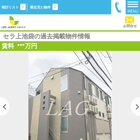
0
0
検討リスト
最近見た物件
お問合せ
セラ上池袋の過去掲載物件情報
賃料
***
万円