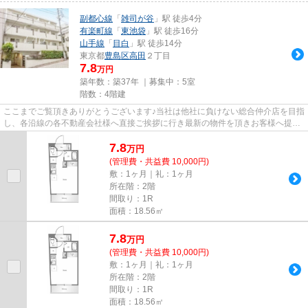
副都心線
「
雑司が谷
」駅 徒歩4分
有楽町線
「
東池袋
」駅 徒歩16分
山手線
「
目白
」駅 徒歩14分
東京都
豊島区
高田
２丁目
7.8
万円
築年数：築37年 ｜募集中：
5室
階数：4階建
ここまでご覧頂きありがとうございます♪当社は他社に負けない総合仲介店を目指
し、各沿線の各不動産会社様へ直接ご挨拶に行き最新の物件を頂きお客様へ提供
しております！最新の情報は...
7.8
万
円
(管理費・共益費 10,000円)
敷：1ヶ月｜礼：1ヶ月
所在階：2階
間取り：1R
面積：18.56㎡
7.8
万
円
(管理費・共益費 10,000円)
敷：1ヶ月｜礼：1ヶ月
所在階：2階
間取り：1R
面積：18.56㎡