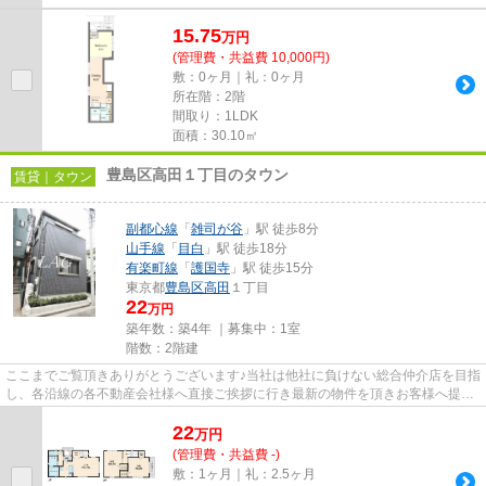
15.75
万
円
(管理費・共益費 10,000円)
敷：0ヶ月｜礼：0ヶ月
所在階：2階
間取り：1LDK
面積：30.10㎡
豊島区高田１丁目のタウン
賃貸｜タウン
副都心線
「
雑司が谷
」駅 徒歩8分
山手線
「
目白
」駅 徒歩18分
有楽町線
「
護国寺
」駅 徒歩15分
東京都
豊島区
高田
１丁目
22
万円
築年数：築4年 ｜募集中：
1室
階数：2階建
ここまでご覧頂きありがとうございます♪当社は他社に負けない総合仲介店を目指
し、各沿線の各不動産会社様へ直接ご挨拶に行き最新の物件を頂きお客様へ提供
しております！最新の情報は...
22
万
円
(管理費・共益費 -)
敷：1ヶ月｜礼：2.5ヶ月