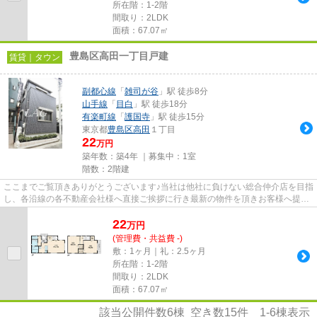
所在階：1-2階
間取り：2LDK
面積：67.07㎡
豊島区高田一丁目戸建
賃貸｜タウン
副都心線
「
雑司が谷
」駅 徒歩8分
山手線
「
目白
」駅 徒歩18分
有楽町線
「
護国寺
」駅 徒歩15分
東京都
豊島区
高田
１丁目
22
万円
築年数：築4年 ｜募集中：
1室
階数：2階建
ここまでご覧頂きありがとうございます♪当社は他社に負けない総合仲介店を目指
し、各沿線の各不動産会社様へ直接ご挨拶に行き最新の物件を頂きお客様へ提供
しております！最新の情報は...
22
万
円
(管理費・共益費 -)
敷：1ヶ月｜礼：2.5ヶ月
所在階：1-2階
間取り：2LDK
面積：67.07㎡
該当公開件数
6
棟 空き数
15
件
1-6
棟表示