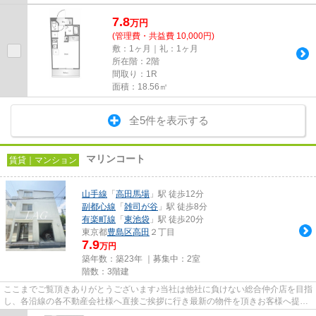
7.8
万
円
(管理費・共益費 10,000円)
敷：1ヶ月｜礼：1ヶ月
所在階：2階
間取り：1R
面積：18.56㎡
全5件を表示する
マリンコート
賃貸｜マンション
山手線
「
高田馬場
」駅 徒歩12分
副都心線
「
雑司が谷
」駅 徒歩8分
有楽町線
「
東池袋
」駅 徒歩20分
東京都
豊島区
高田
２丁目
7.9
万円
築年数：築23年 ｜募集中：
2室
階数：3階建
ここまでご覧頂きありがとうございます♪当社は他社に負けない総合仲介店を目指
し、各沿線の各不動産会社様へ直接ご挨拶に行き最新の物件を頂きお客様へ提供
しております！最新の情報は...