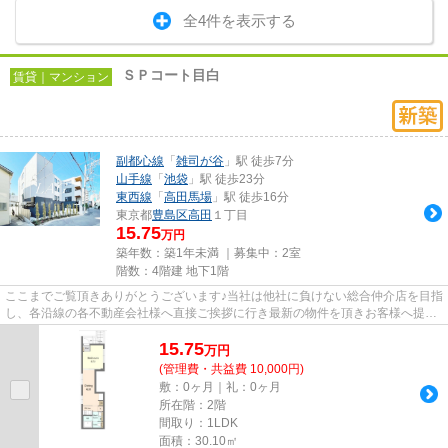
全4件を表示する
ＳＰコート目白
賃貸｜マンション
副都心線
「
雑司が谷
」駅 徒歩7分
山手線
「
池袋
」駅 徒歩23分
東西線
「
高田馬場
」駅 徒歩16分
東京都
豊島区
高田
１丁目
15.75
万円
築年数：築1年未満 ｜募集中：
2室
階数：4階建 地下1階
ここまでご覧頂きありがとうございます♪当社は他社に負けない総合仲介店を目指
し、各沿線の各不動産会社様へ直接ご挨拶に行き最新の物件を頂きお客様へ提供
しております！最新の情報は...
15.75
万
円
(管理費・共益費 10,000円)
敷：0ヶ月｜礼：0ヶ月
所在階：2階
間取り：1LDK
面積：30.10㎡