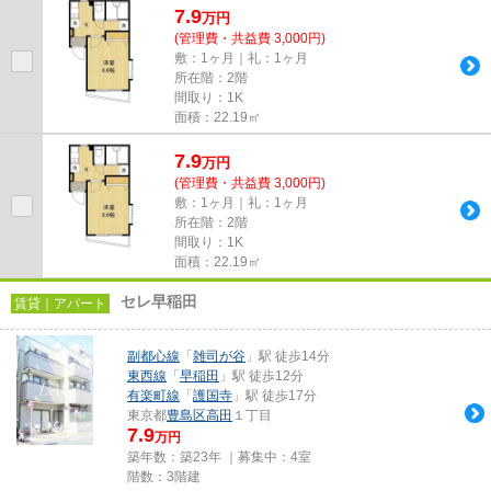
7.9
万
円
(管理費・共益費 3,000円)
敷：1ヶ月｜礼：1ヶ月
所在階：2階
間取り：1K
面積：22.19㎡
7.9
万
円
(管理費・共益費 3,000円)
敷：1ヶ月｜礼：1ヶ月
所在階：2階
間取り：1K
面積：22.19㎡
セレ早稲田
賃貸｜アパート
副都心線
「
雑司が谷
」駅 徒歩14分
東西線
「
早稲田
」駅 徒歩12分
有楽町線
「
護国寺
」駅 徒歩17分
東京都
豊島区
高田
１丁目
7.9
万円
築年数：築23年 ｜募集中：
4室
階数：3階建