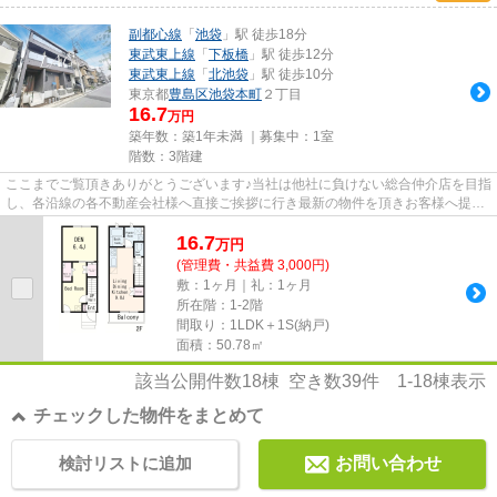
副都心線
「
池袋
」駅 徒歩18分
東武東上線
「
下板橋
」駅 徒歩12分
東武東上線
「
北池袋
」駅 徒歩10分
東京都
豊島区
池袋本町
２丁目
16.7
万円
築年数：築1年未満 ｜募集中：
1室
階数：3階建
ここまでご覧頂きありがとうございます♪当社は他社に負けない総合仲介店を目指
し、各沿線の各不動産会社様へ直接ご挨拶に行き最新の物件を頂きお客様へ提供
しております！最新の情報は...
16.7
万
円
(管理費・共益費 3,000円)
敷：1ヶ月｜礼：1ヶ月
所在階：1-2階
間取り：1LDK＋1S(納戸)
面積：50.78㎡
該当公開件数
18
棟 空き数
39
件
1-18
棟表示
チェックした物件をまとめて
検討リストに追加
お問い合わせ