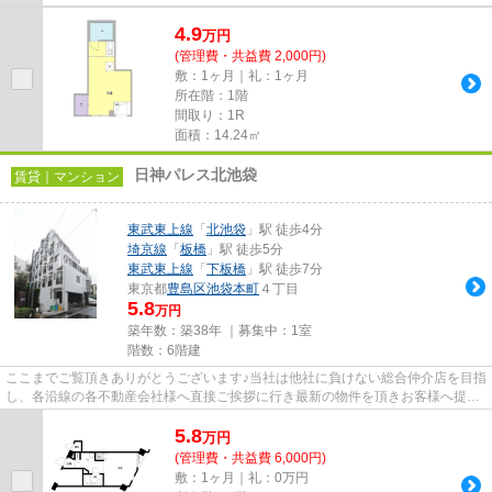
4.9
万
円
(管理費・共益費 2,000円)
敷：1ヶ月｜礼：1ヶ月
所在階：1階
間取り：1R
面積：14.24㎡
日神パレス北池袋
賃貸｜マンション
東武東上線
「
北池袋
」駅 徒歩4分
埼京線
「
板橋
」駅 徒歩5分
東武東上線
「
下板橋
」駅 徒歩7分
東京都
豊島区
池袋本町
４丁目
5.8
万円
築年数：築38年 ｜募集中：
1室
階数：6階建
ここまでご覧頂きありがとうございます♪当社は他社に負けない総合仲介店を目指
し、各沿線の各不動産会社様へ直接ご挨拶に行き最新の物件を頂きお客様へ提供
しております！最新の情報は...
5.8
万
円
(管理費・共益費 6,000円)
敷：1ヶ月｜礼：0万円