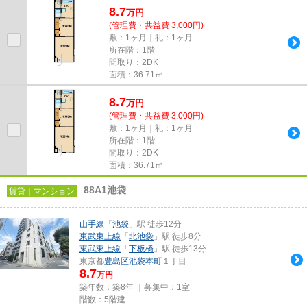
8.7
万
円
(管理費・共益費 3,000円)
敷：1ヶ月｜礼：1ヶ月
所在階：1階
間取り：2DK
面積：36.71㎡
8.7
万
円
(管理費・共益費 3,000円)
敷：1ヶ月｜礼：1ヶ月
所在階：1階
間取り：2DK
面積：36.71㎡
88A1池袋
賃貸｜マンション
山手線
「
池袋
」駅 徒歩12分
東武東上線
「
北池袋
」駅 徒歩8分
東武東上線
「
下板橋
」駅 徒歩13分
東京都
豊島区
池袋本町
１丁目
8.7
万円
築年数：築8年 ｜募集中：
1室
階数：5階建