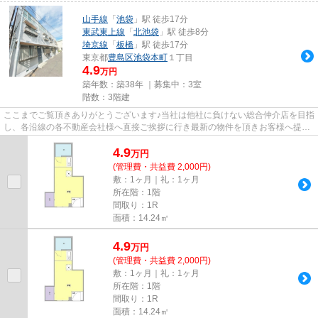
山手線
「
池袋
」駅 徒歩17分
東武東上線
「
北池袋
」駅 徒歩8分
埼京線
「
板橋
」駅 徒歩17分
東京都
豊島区
池袋本町
１丁目
4.9
万円
築年数：築38年 ｜募集中：
3室
階数：3階建
ここまでご覧頂きありがとうございます♪当社は他社に負けない総合仲介店を目指
し、各沿線の各不動産会社様へ直接ご挨拶に行き最新の物件を頂きお客様へ提供
しております！最新の情報は...
4.9
万
円
(管理費・共益費 2,000円)
敷：1ヶ月｜礼：1ヶ月
所在階：1階
間取り：1R
面積：14.24㎡
4.9
万
円
(管理費・共益費 2,000円)
敷：1ヶ月｜礼：1ヶ月
所在階：1階
間取り：1R
面積：14.24㎡