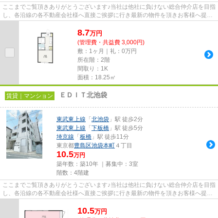
ここまでご覧頂きありがとうございます♪当社は他社に負けない総合仲介店を目指
し、各沿線の各不動産会社様へ直接ご挨拶に行き最新の物件を頂きお客様へ提供
しております！最新の情報は...
8.7
万
円
(管理費・共益費 3,000円)
敷：1ヶ月｜礼：0万円
所在階：2階
間取り：1K
面積：18.25㎡
ＥＤＩＴ北池袋
賃貸｜マンション
東武東上線
「
北池袋
」駅 徒歩2分
東武東上線
「
下板橋
」駅 徒歩5分
埼京線
「
板橋
」駅 徒歩11分
東京都
豊島区
池袋本町
４丁目
10.5
万円
築年数：築10年 ｜募集中：
3室
階数：4階建
ここまでご覧頂きありがとうございます♪当社は他社に負けない総合仲介店を目指
し、各沿線の各不動産会社様へ直接ご挨拶に行き最新の物件を頂きお客様へ提供
しております！最新の情報は...
10.5
万
円