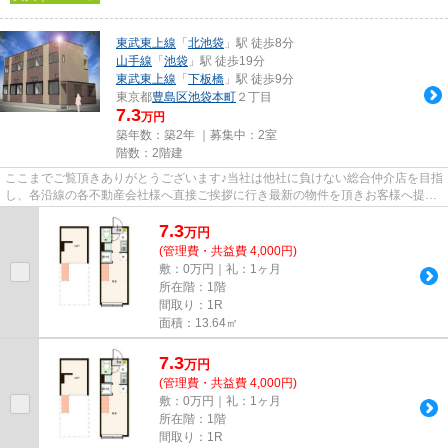
東武東上線
「
北池袋
」駅 徒歩8分
山手線
「
池袋
」駅 徒歩19分
東武東上線
「
下板橋
」駅 徒歩9分
東京都
豊島区
池袋本町
２丁目
7.3
万円
築年数：築2年 ｜募集中：
2室
階数：2階建
ここまでご覧頂きありがとうございます♪当社は他社に負けない総合仲介店を目指
し、各沿線の各不動産会社様へ直接ご挨拶に行き最新の物件を頂きお客様へ提供
しております！最新の情報は...
7.3
万
円
(管理費・共益費 4,000円)
敷：0万円｜礼：1ヶ月
所在階：1階
間取り：1R
面積：13.64㎡
7.3
万
円
(管理費・共益費 4,000円)
敷：0万円｜礼：1ヶ月
所在階：1階
間取り：1R