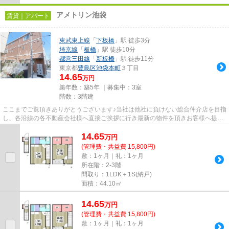
アメトリン池袋
賃貸｜アパート
東武東上線
「
下板橋
」駅 徒歩3分
埼京線
「
板橋
」駅 徒歩10分
都営三田線
「
新板橋
」駅 徒歩11分
東京都
豊島区
池袋本町
３丁目
14.65
万円
築年数：築5年 ｜募集中：
3室
階数：3階建
ここまでご覧頂きありがとうございます♪当社は他社に負けない総合仲介店を目指
し、各沿線の各不動産会社様へ直接ご挨拶に行き最新の物件を頂きお客様へ提供
しております！最新の情報は...
14.65
万
円
(管理費・共益費 15,800円)
敷：1ヶ月｜礼：1ヶ月
所在階：2-3階
間取り：1LDK＋1S(納戸)
面積：44.10㎡
14.65
万
円
(管理費・共益費 15,800円)
敷：1ヶ月｜礼：1ヶ月