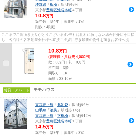
埼京線
「
板橋
」駅 徒歩9分
東京都
豊島区
池袋本町
４丁目
10.8
万円
築年数：築4年 ｜募集中：
1室
階数：4階建
ここまでご覧頂きありがとうございます♪当社は他社に負けない総合仲介店を目指
し、各沿線の各不動産会社様へ直接ご挨拶に行き最新の物件を頂きお客様へ提供
しております！最新の情報は...
10.8
万
円
(管理費・共益費 4,000円)
敷：0万円｜礼：0万円
所在階：3階
間取り：1K
面積：23.16㎡
モモハウス
賃貸｜アパート
東武東上線
「
北池袋
」駅 徒歩6分
山手線
「
池袋
」駅 徒歩14分
東武東上線
「
下板橋
」駅 徒歩12分
東京都
豊島区
池袋本町
１丁目
14.5
万円
築年数：築7年 ｜募集中：
3室