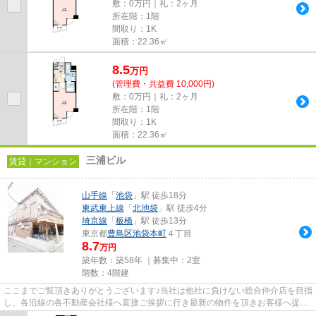
敷：0万円｜礼：2ヶ月
所在階：1階
間取り：1K
面積：22.36㎡
8.5
万
円
(管理費・共益費 10,000円)
敷：0万円｜礼：2ヶ月
所在階：1階
間取り：1K
面積：22.36㎡
三浦ビル
賃貸｜マンション
山手線
「
池袋
」駅 徒歩18分
東武東上線
「
北池袋
」駅 徒歩4分
埼京線
「
板橋
」駅 徒歩13分
東京都
豊島区
池袋本町
４丁目
8.7
万円
築年数：築58年 ｜募集中：
2室
階数：4階建
ここまでご覧頂きありがとうございます♪当社は他社に負けない総合仲介店を目指
し、各沿線の各不動産会社様へ直接ご挨拶に行き最新の物件を頂きお客様へ提供
しております！最新の情報は...