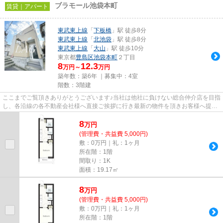
ブラモール池袋本町
賃貸｜アパート
東武東上線
「
下板橋
」駅 徒歩8分
東武東上線
「
北池袋
」駅 徒歩8分
東武東上線
「
大山
」駅 徒歩10分
東京都
豊島区
池袋本町
２丁目
8
12.3
万円～
万円
築年数：築6年 ｜募集中：
4室
階数：3階建
ここまでご覧頂きありがとうございます♪当社は他社に負けない総合仲介店を目指
し、各沿線の各不動産会社様へ直接ご挨拶に行き最新の物件を頂きお客様へ提供
しております！最新の情報は...
8
万
円
(管理費・共益費 5,000円)
敷：0万円｜礼：1ヶ月
所在階：1階
間取り：1K
面積：19.17㎡
8
万
円
(管理費・共益費 5,000円)
敷：0万円｜礼：1ヶ月
所在階：1階