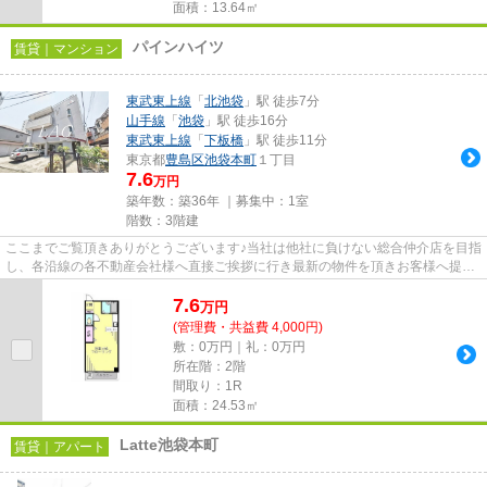
面積：13.64㎡
パインハイツ
賃貸｜マンション
東武東上線
「
北池袋
」駅 徒歩7分
山手線
「
池袋
」駅 徒歩16分
東武東上線
「
下板橋
」駅 徒歩11分
東京都
豊島区
池袋本町
１丁目
7.6
万円
築年数：築36年 ｜募集中：
1室
階数：3階建
ここまでご覧頂きありがとうございます♪当社は他社に負けない総合仲介店を目指
し、各沿線の各不動産会社様へ直接ご挨拶に行き最新の物件を頂きお客様へ提供
しております！最新の情報は...
7.6
万
円
(管理費・共益費 4,000円)
敷：0万円｜礼：0万円
所在階：2階
間取り：1R
面積：24.53㎡
Latte池袋本町
賃貸｜アパート