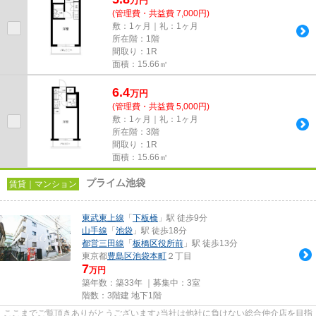
万
円
(管理費・共益費 7,000円)
敷：1ヶ月｜礼：1ヶ月
所在階：1階
間取り：1R
面積：15.66㎡
6.4
万
円
(管理費・共益費 5,000円)
敷：1ヶ月｜礼：1ヶ月
所在階：3階
間取り：1R
面積：15.66㎡
プライム池袋
賃貸｜マンション
東武東上線
「
下板橋
」駅 徒歩9分
山手線
「
池袋
」駅 徒歩18分
都営三田線
「
板橋区役所前
」駅 徒歩13分
東京都
豊島区
池袋本町
２丁目
7
万円
築年数：築33年 ｜募集中：
3室
階数：3階建 地下1階
ここまでご覧頂きありがとうございます♪当社は他社に負けない総合仲介店を目指