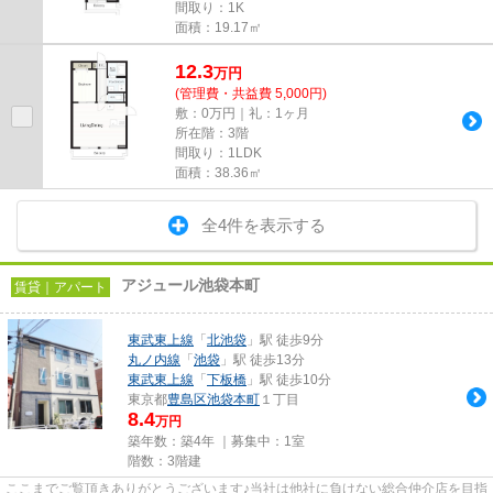
間取り：1K
面積：19.17㎡
12.3
万
円
(管理費・共益費 5,000円)
敷：0万円｜礼：1ヶ月
所在階：3階
間取り：1LDK
面積：38.36㎡
全4件を表示する
アジュール池袋本町
賃貸｜アパート
東武東上線
「
北池袋
」駅 徒歩9分
丸ノ内線
「
池袋
」駅 徒歩13分
東武東上線
「
下板橋
」駅 徒歩10分
東京都
豊島区
池袋本町
１丁目
8.4
万円
築年数：築4年 ｜募集中：
1室
階数：3階建
ここまでご覧頂きありがとうございます♪当社は他社に負けない総合仲介店を目指