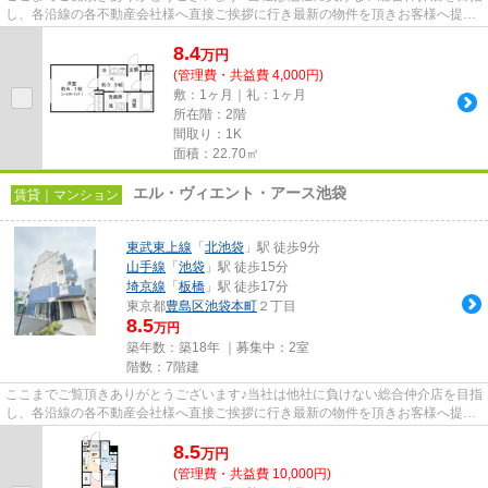
し、各沿線の各不動産会社様へ直接ご挨拶に行き最新の物件を頂きお客様へ提供
しております！最新の情報は...
8.4
万
円
(管理費・共益費 4,000円)
敷：1ヶ月｜礼：1ヶ月
所在階：2階
間取り：1K
面積：22.70㎡
エル・ヴィエント・アース池袋
賃貸｜マンション
東武東上線
「
北池袋
」駅 徒歩9分
山手線
「
池袋
」駅 徒歩15分
埼京線
「
板橋
」駅 徒歩17分
東京都
豊島区
池袋本町
２丁目
8.5
万円
築年数：築18年 ｜募集中：
2室
階数：7階建
ここまでご覧頂きありがとうございます♪当社は他社に負けない総合仲介店を目指
し、各沿線の各不動産会社様へ直接ご挨拶に行き最新の物件を頂きお客様へ提供
しております！最新の情報は...
8.5
万
円
(管理費・共益費 10,000円)