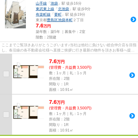
山手線
「
池袋
」駅 徒歩16分
東武東上線
「
北池袋
」駅 徒歩9分
有楽町線
「
要町
」駅 徒歩19分
東京都
豊島区
池袋本町
２丁目
7.6
万円
築年数：築5年 ｜募集中：
2室
階数：2階建
ここまでご覧頂きありがとうございます♪当社は他社に負けない総合仲介店を目指
し、各沿線の各不動産会社様へ直接ご挨拶に行き最新の物件を頂きお客様へ提供
しております！最新の情報は...
7.6
万
円
(管理費・共益費 3,500円)
敷：1ヶ月｜礼：1ヶ月
所在階：2階
間取り：1R
面積：10.91㎡
7.6
万
円
(管理費・共益費 3,500円)
敷：1ヶ月｜礼：1ヶ月
所在階：2階
間取り：1R
面積：10.91㎡