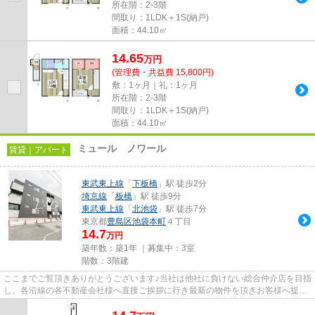
所在階：2-3階
間取り：1LDK＋1S(納戸)
面積：44.10㎡
14.65
万
円
(管理費・共益費 15,800円)
敷：1ヶ月｜礼：1ヶ月
所在階：2-3階
間取り：1LDK＋1S(納戸)
面積：44.10㎡
ミュール ノワール
賃貸｜アパート
東武東上線
「
下板橋
」駅 徒歩2分
埼京線
「
板橋
」駅 徒歩9分
東武東上線
「
北池袋
」駅 徒歩7分
東京都
豊島区
池袋本町
４丁目
14.7
万円
築年数：築1年 ｜募集中：
3室
階数：3階建
ここまでご覧頂きありがとうございます♪当社は他社に負けない総合仲介店を目指
し、各沿線の各不動産会社様へ直接ご挨拶に行き最新の物件を頂きお客様へ提供
しております！最新の情報は...