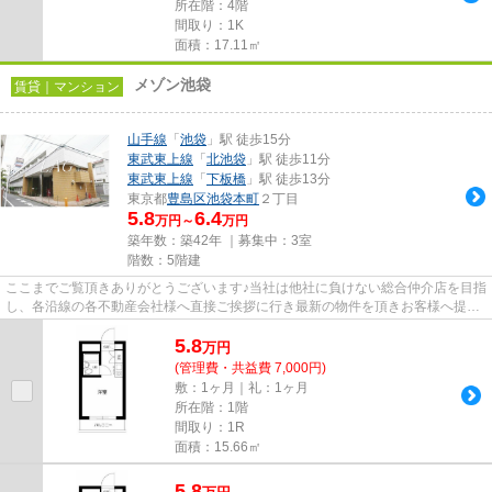
所在階：4階
間取り：1K
面積：17.11㎡
メゾン池袋
賃貸｜マンション
山手線
「
池袋
」駅 徒歩15分
東武東上線
「
北池袋
」駅 徒歩11分
東武東上線
「
下板橋
」駅 徒歩13分
東京都
豊島区
池袋本町
２丁目
5.8
6.4
万円～
万円
築年数：築42年 ｜募集中：
3室
階数：5階建
ここまでご覧頂きありがとうございます♪当社は他社に負けない総合仲介店を目指
し、各沿線の各不動産会社様へ直接ご挨拶に行き最新の物件を頂きお客様へ提供
しております！最新の情報は...
5.8
万
円
(管理費・共益費 7,000円)
敷：1ヶ月｜礼：1ヶ月
所在階：1階
間取り：1R
面積：15.66㎡
5.8