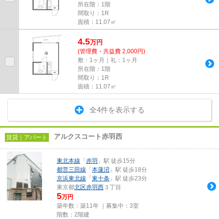
所在階：1階
間取り：1R
面積：11.07㎡
4.5
万
円
(管理費・共益費 2,000円)
敷：1ヶ月｜礼：1ヶ月
所在階：1階
間取り：1R
面積：11.07㎡
全4件を表示する
アルクスコート赤羽西
賃貸｜アパート
東北本線
「
赤羽
」駅 徒歩15分
都営三田線
「
本蓮沼
」駅 徒歩18分
京浜東北線
「
東十条
」駅 徒歩23分
東京都
北区
赤羽西
３丁目
5
万円
築年数：築11年 ｜募集中：
3室
階数：2階建