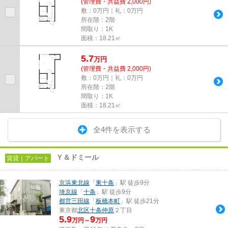
(管理費・共益費 2,000円)
敷：0万円｜礼：0万円
所在階：2階
間取り：1K
面積：18.21㎡
5.7
万
円
(管理費・共益費 2,000円)
敷：0万円｜礼：0万円
所在階：2階
間取り：1K
面積：18.21㎡
全4件を表示する
Ｙ＆ドミール
賃貸｜アパート
京浜東北線
「
東十条
」駅 徒歩9分
埼京線
「
十条
」駅 徒歩9分
都営三田線
「
板橋本町
」駅 徒歩21分
東京都
北区
十条仲原
２丁目
5.9
9
万円～
万円