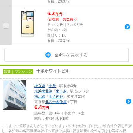
面積：23.37㎡
6.3
万
円
(管理費・共益費 -)
敷：0万円｜礼：0万円
所在階：2階
間取り：1K
面積：23.37㎡
全4件を表示する
十条ホワイトビル
賃貸｜マンション
埼京線
「
十条
」駅 徒歩3分
京浜東北線
「
東十条
」駅 徒歩12分
南北線
「
王子神谷
」駅 徒歩23分
東京都
北区
十条仲原
１丁目
6.4
万円
築年数：築61年 ｜募集中：
4室
階数：4階建 地下1階
ここまでご覧頂きありがとうございます♪当社は他社に負けない総合仲介店を目指
し、各沿線の各不動産会社様へ直接ご挨拶に行き最新の物件を頂きお客様へ提供