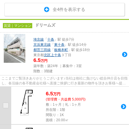
全4件を表示する
ドリームズ
賃貸｜マンション
埼京線
「
十条
」駅 徒歩7分
京浜東北線
「
東十条
」駅 徒歩14分
都営三田線
「
板橋本町
」駅 徒歩18分
東京都
北区
上十条
３丁目
6.5
万円
築年数：築24年 ｜募集中：
3室
階数：3階建
ここまでご覧頂きありがとうございます♪当社は他社に負けない総合仲介店を目指
し、各沿線の各不動産会社様へ直接ご挨拶に行き最新の物件を頂きお客様へ提供
しております！最新の情報は...
6.5
万
円
(管理費・共益費 5,000円)
敷：1ヶ月｜礼：1ヶ月
所在階：1階
間取り：1K
面積：20.00㎡