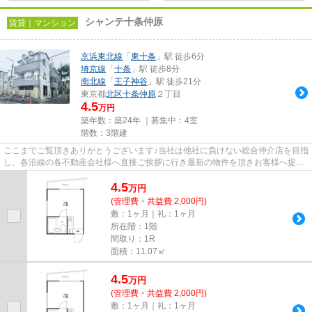
シャンテ十条仲原
賃貸｜マンション
京浜東北線
「
東十条
」駅 徒歩6分
埼京線
「
十条
」駅 徒歩8分
南北線
「
王子神谷
」駅 徒歩21分
東京都
北区
十条仲原
２丁目
4.5
万円
築年数：築24年 ｜募集中：
4室
階数：3階建
ここまでご覧頂きありがとうございます♪当社は他社に負けない総合仲介店を目指
し、各沿線の各不動産会社様へ直接ご挨拶に行き最新の物件を頂きお客様へ提供
しております！最新の情報は...
4.5
万
円
(管理費・共益費 2,000円)
敷：1ヶ月｜礼：1ヶ月
所在階：1階
間取り：1R
面積：11.07㎡
4.5
万
円
(管理費・共益費 2,000円)
敷：1ヶ月｜礼：1ヶ月