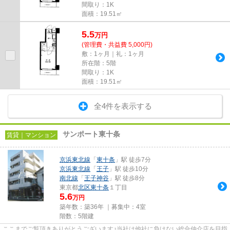
間取り：1K
面積：19.51㎡
5.5
万
円
(管理費・共益費 5,000円)
敷：1ヶ月｜礼：1ヶ月
所在階：5階
間取り：1K
面積：19.51㎡
全4件を表示する
サンポート東十条
賃貸｜マンション
京浜東北線
「
東十条
」駅 徒歩7分
京浜東北線
「
王子
」駅 徒歩10分
南北線
「
王子神谷
」駅 徒歩8分
東京都
北区
東十条
１丁目
5.6
万円
築年数：築36年 ｜募集中：
4室
階数：5階建
ここまでご覧頂きありがとうございます♪当社は他社に負けない総合仲介店を目指