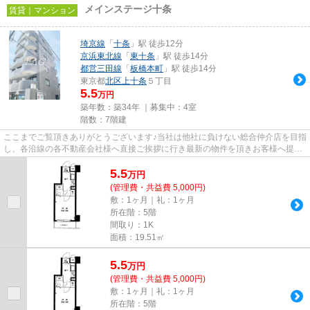
メインステージ十条
賃貸｜マンション
埼京線
「
十条
」駅 徒歩12分
京浜東北線
「
東十条
」駅 徒歩14分
都営三田線
「
板橋本町
」駅 徒歩14分
東京都
北区
上十条
５丁目
5.5
万円
築年数：築34年 ｜募集中：
4室
階数：7階建
ここまでご覧頂きありがとうございます♪当社は他社に負けない総合仲介店を目指
し、各沿線の各不動産会社様へ直接ご挨拶に行き最新の物件を頂きお客様へ提供
しております！最新の情報は...
5.5
万
円
(管理費・共益費 5,000円)
敷：1ヶ月｜礼：1ヶ月
所在階：5階
間取り：1K
面積：19.51㎡
5.5
万
円
(管理費・共益費 5,000円)
敷：1ヶ月｜礼：1ヶ月
所在階：5階