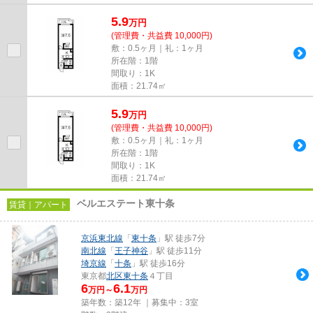
5.9
万
円
(管理費・共益費 10,000円)
敷：0.5ヶ月｜礼：1ヶ月
所在階：1階
間取り：1K
面積：21.74㎡
5.9
万
円
(管理費・共益費 10,000円)
敷：0.5ヶ月｜礼：1ヶ月
所在階：1階
間取り：1K
面積：21.74㎡
ベルエステート東十条
賃貸｜アパート
京浜東北線
「
東十条
」駅 徒歩7分
南北線
「
王子神谷
」駅 徒歩11分
埼京線
「
十条
」駅 徒歩16分
東京都
北区
東十条
４丁目
6
6.1
万円～
万円
築年数：築12年 ｜募集中：
3室