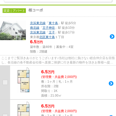
桜コーポ
賃貸｜アパート
京浜東北線
「
東十条
」駅 徒歩5分
南北線
「
王子神谷
」駅 徒歩10分
京浜東北線
「
王子
」駅 徒歩17分
東京都
北区
東十条
１丁目
6.5
万円
築年数：築46年 ｜募集中：
4室
階数：2階建
ここまでご覧頂きありがとうございます♪当社は他社に負けない総合仲介店を目指
し、各沿線の各不動産会社様へ直接ご挨拶に行き最新の物件を頂きお客様へ提供
しております！最新の情報は...
6.5
万
円
(管理費・共益費 2,000円)
敷：1ヶ月｜礼：1ヶ月
所在階：2階
間取り：1K
面積：21.00㎡
6.5
万
円
(管理費・共益費 2,000円)
敷：1ヶ月｜礼：1ヶ月