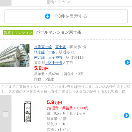
面積：20.50㎡
全8件を表示する
パールマンション東十条
賃貸｜マンション
京浜東北線
「
東十条
」駅 徒歩1分
埼京線
「
十条
」駅 徒歩7分
南北線
「
王子神谷
」駅 徒歩11分
東京都
北区
中十条
３丁目
5.9
万円
築年数：築42年 ｜募集中：
3室
階数：5階建
ここまでご覧頂きありがとうございます♪当社は他社に負けない総合仲介店を目指
し、各沿線の各不動産会社様へ直接ご挨拶に行き最新の物件を頂きお客様へ提供
しております！最新の情報は...
5.9
万
円
(管理費・共益費 10,000円)
敷：0.5ヶ月｜礼：1ヶ月
所在階：1階
間取り：1K
面積：21.74㎡