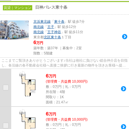
日神パレス東十条
賃貸｜マンション
京浜東北線
「
東十条
」駅 徒歩7分
南北線
「
王子
」駅 徒歩12分
南北線
「
王子神谷
」駅 徒歩11分
東京都
北区
東十条
１丁目
6
万円
築年数：築37年 ｜募集中：
2室
階数：5階建
ここまでご覧頂きありがとうございます♪当社は他社に負けない総合仲介店を目指
し、各沿線の各不動産会社様へ直接ご挨拶に行き最新の物件を頂きお客様へ提供
しております！最新の情報は...
6
万
円
(管理費・共益費 10,000円)
敷：0万円｜礼：0万円
所在階：4階
間取り：1K
面積：21.47㎡
6
万
円
(管理費・共益費 10,000円)
敷：0万円｜礼：0万円