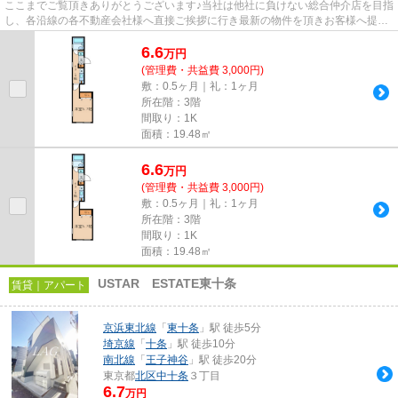
ここまでご覧頂きありがとうございます♪当社は他社に負けない総合仲介店を目指
し、各沿線の各不動産会社様へ直接ご挨拶に行き最新の物件を頂きお客様へ提供
しております！最新の情報は...
6.6
万
円
(管理費・共益費 3,000円)
敷：0.5ヶ月｜礼：1ヶ月
所在階：3階
間取り：1K
面積：19.48㎡
6.6
万
円
(管理費・共益費 3,000円)
敷：0.5ヶ月｜礼：1ヶ月
所在階：3階
間取り：1K
面積：19.48㎡
USTAR ESTATE東十条
賃貸｜アパート
京浜東北線
「
東十条
」駅 徒歩5分
埼京線
「
十条
」駅 徒歩10分
南北線
「
王子神谷
」駅 徒歩20分
東京都
北区
中十条
３丁目
6.7
万円