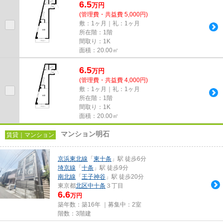
6.5
万
円
(管理費・共益費 5,000円)
敷：1ヶ月｜礼：1ヶ月
所在階：1階
間取り：1K
面積：20.00㎡
6.5
万
円
(管理費・共益費 4,000円)
敷：1ヶ月｜礼：1ヶ月
所在階：1階
間取り：1K
面積：20.00㎡
マンション明石
賃貸｜マンション
京浜東北線
「
東十条
」駅 徒歩6分
埼京線
「
十条
」駅 徒歩9分
南北線
「
王子神谷
」駅 徒歩20分
東京都
北区
中十条
３丁目
6.6
万円
築年数：築16年 ｜募集中：
2室
階数：3階建