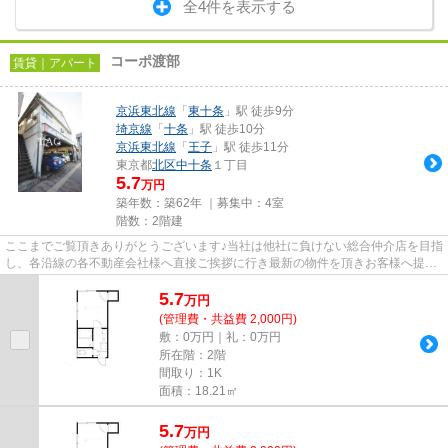
全4件を表示する
コーポ渡部
賃貸｜アパート
京浜東北線
「
東十条
」駅 徒歩9分
埼京線
「
十条
」駅 徒歩10分
京浜東北線
「
王子
」駅 徒歩11分
東京都
北区
中十条
１丁目
5.7
万円
築年数：築62年 ｜募集中：
4室
階数：2階建
ここまでご覧頂きありがとうございます♪当社は他社に負けない総合仲介店を目指
し、各沿線の各不動産会社様へ直接ご挨拶に行き最新の物件を頂きお客様へ提供
しております！最新の情報は...
5.7
万
円
(管理費・共益費 2,000円)
敷：0万円｜礼：0万円
所在階：2階
間取り：1K
面積：18.21㎡
5.7
万
円