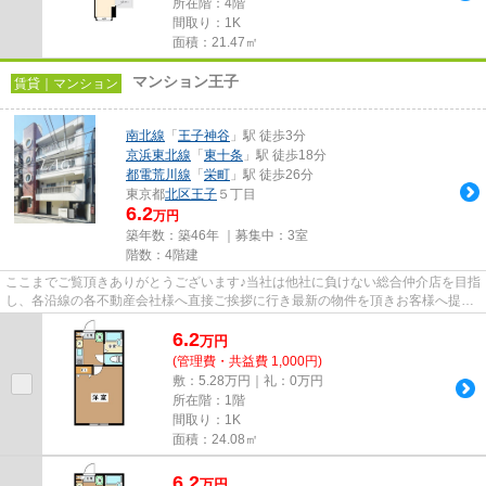
所在階：4階
間取り：1K
面積：21.47㎡
マンション王子
賃貸｜マンション
南北線
「
王子神谷
」駅 徒歩3分
京浜東北線
「
東十条
」駅 徒歩18分
都電荒川線
「
栄町
」駅 徒歩26分
東京都
北区
王子
５丁目
6.2
万円
築年数：築46年 ｜募集中：
3室
階数：4階建
ここまでご覧頂きありがとうございます♪当社は他社に負けない総合仲介店を目指
し、各沿線の各不動産会社様へ直接ご挨拶に行き最新の物件を頂きお客様へ提供
しております！最新の情報は...
6.2
万
円
(管理費・共益費 1,000円)
敷：5.28万円｜礼：0万円
所在階：1階
間取り：1K
面積：24.08㎡
6.2
万
円