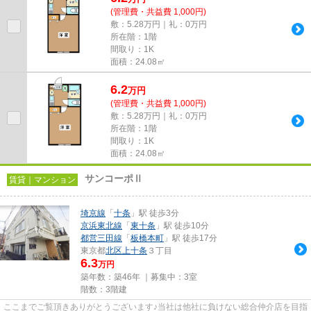
(管理費・共益費 1,000円)
敷：5.28万円｜礼：0万円
所在階：1階
間取り：1K
面積：24.08㎡
6.2
万
円
(管理費・共益費 1,000円)
敷：5.28万円｜礼：0万円
所在階：1階
間取り：1K
面積：24.08㎡
サンコーポⅡ
賃貸｜マンション
埼京線
「
十条
」駅 徒歩3分
京浜東北線
「
東十条
」駅 徒歩10分
都営三田線
「
板橋本町
」駅 徒歩17分
東京都
北区
上十条
３丁目
6.3
万円
築年数：築46年 ｜募集中：
3室
階数：3階建
ここまでご覧頂きありがとうございます♪当社は他社に負けない総合仲介店を目指