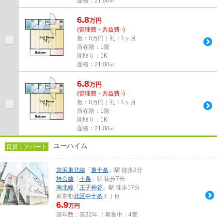
面積：21.00㎡
6.8
万
円
(管理費・共益費 -)
敷：0万円｜礼：1ヶ月
所在階：1階
間取り：1K
面積：21.00㎡
6.8
万
円
(管理費・共益費 -)
敷：0万円｜礼：1ヶ月
所在階：1階
間取り：1K
面積：21.00㎡
ユーハイム
賃貸｜アパート
京浜東北線
「
東十条
」駅 徒歩2分
埼京線
「
十条
」駅 徒歩7分
南北線
「
王子神谷
」駅 徒歩17分
東京都
北区
中十条
１丁目
6.9
万円
築年数：築32年 ｜募集中：
4室