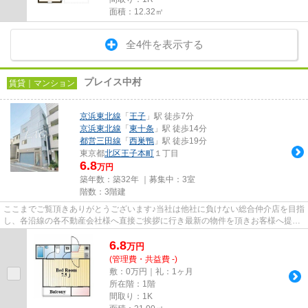
面積：12.32㎡
全4件を表示する
プレイス中村
賃貸｜マンション
京浜東北線
「
王子
」駅 徒歩7分
京浜東北線
「
東十条
」駅 徒歩14分
都営三田線
「
西巣鴨
」駅 徒歩19分
東京都
北区
王子本町
１丁目
6.8
万円
築年数：築32年 ｜募集中：
3室
階数：3階建
ここまでご覧頂きありがとうございます♪当社は他社に負けない総合仲介店を目指
し、各沿線の各不動産会社様へ直接ご挨拶に行き最新の物件を頂きお客様へ提供
しております！最新の情報は...
6.8
万
円
(管理費・共益費 -)
敷：0万円｜礼：1ヶ月
所在階：1階
間取り：1K