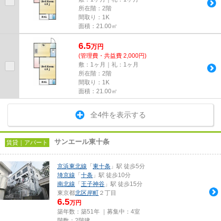
所在階：2階
間取り：1K
面積：21.00㎡
6.5
万
円
(管理費・共益費 2,000円)
敷：1ヶ月｜礼：1ヶ月
所在階：2階
間取り：1K
面積：21.00㎡
全4件を表示する
サンエール東十条
賃貸｜アパート
京浜東北線
「
東十条
」駅 徒歩5分
埼京線
「
十条
」駅 徒歩10分
南北線
「
王子神谷
」駅 徒歩15分
東京都
北区
岸町
２丁目
6.5
万円
築年数：築51年 ｜募集中：
4室
階数：2階建