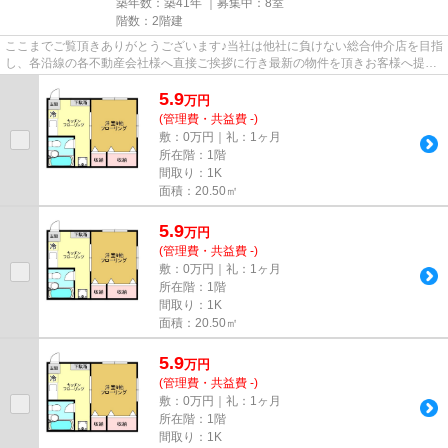
築年数：築41年 ｜募集中：
8室
階数：2階建
ここまでご覧頂きありがとうございます♪当社は他社に負けない総合仲介店を目指
し、各沿線の各不動産会社様へ直接ご挨拶に行き最新の物件を頂きお客様へ提供
しております！最新の情報は...
5.9
万
円
(管理費・共益費 -)
敷：0万円｜礼：1ヶ月
所在階：1階
間取り：1K
面積：20.50㎡
5.9
万
円
(管理費・共益費 -)
敷：0万円｜礼：1ヶ月
所在階：1階
間取り：1K
面積：20.50㎡
5.9
万
円
(管理費・共益費 -)
敷：0万円｜礼：1ヶ月
所在階：1階
間取り：1K