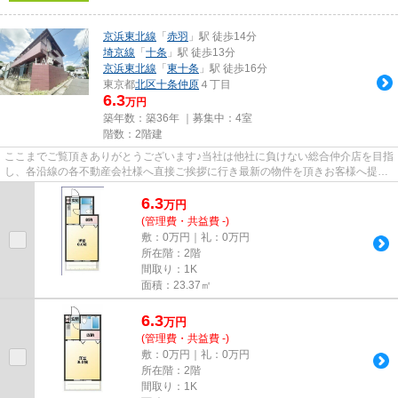
京浜東北線
「
赤羽
」駅 徒歩14分
埼京線
「
十条
」駅 徒歩13分
京浜東北線
「
東十条
」駅 徒歩16分
東京都
北区
十条仲原
４丁目
6.3
万円
築年数：築36年 ｜募集中：
4室
階数：2階建
ここまでご覧頂きありがとうございます♪当社は他社に負けない総合仲介店を目指
し、各沿線の各不動産会社様へ直接ご挨拶に行き最新の物件を頂きお客様へ提供
しております！最新の情報は...
6.3
万
円
(管理費・共益費 -)
敷：0万円｜礼：0万円
所在階：2階
間取り：1K
面積：23.37㎡
6.3
万
円
(管理費・共益費 -)
敷：0万円｜礼：0万円
所在階：2階
間取り：1K