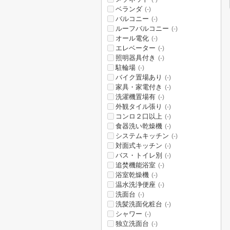
ベランダ
(-)
バルコニー
(-)
ルーフバルコニー
(-)
オール電化
(-)
エレベーター
(-)
照明器具付き
(-)
駐輪場
(-)
バイク置場あり
(-)
家具・家電付き
(-)
洗濯機置場有
(-)
外観タイル張り
(-)
コンロ２口以上
(-)
食器洗い乾燥機
(-)
システムキッチン
(-)
対面式キッチン
(-)
バス・トイレ別
(-)
追焚機能浴室
(-)
浴室乾燥機
(-)
温水洗浄便座
(-)
洗面台
(-)
洗髪洗面化粧台
(-)
シャワー
(-)
独立洗面台
(-)