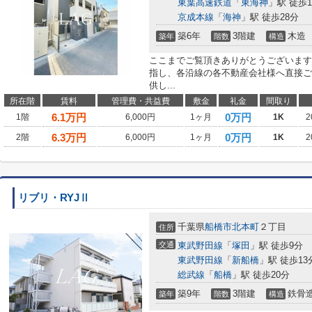
東葉高速鉄道
「
東海神
」駅 徒歩1
京成本線
「
海神
」駅 徒歩28分
築6年
3階建
木造
築年
階数
構造
ここまでご覧頂きありがとうございます
指し、各沿線の各不動産会社様へ直接ご
供し...
所在階
賃料
管理費・共益費
敷金
礼金
間取り
6.1
万円
0万円
1階
6,000円
1ヶ月
1K
2
6.3
万円
0万円
2階
6,000円
1ヶ月
1K
2
リブリ・RYJⅡ
千葉県
船橋市
北本町
２丁目
住所
交通
東武野田線
「
塚田
」駅 徒歩9分
東武野田線
「
新船橋
」駅 徒歩13
総武線
「
船橋
」駅 徒歩20分
築9年
3階建
鉄骨
築年
階数
構造