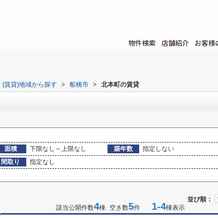
物件検索
店舗紹介
お客様
(賃貸)地域から探す
>
船橋市
>
北本町の賃貸
面積
下限なし～上限なし
築年数
指定しない
間取り
指定なし
並び順：
4
5
1-4
該当公開件数
棟 空き数
件
棟表示