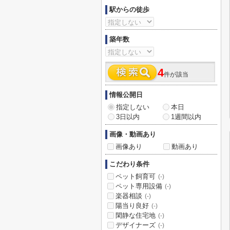
駅からの徒歩
築年数
4
件が該当
情報公開日
指定しない
本日
3日以内
1週間以内
画像・動画あり
画像あり
動画あり
こだわり条件
ペット飼育可
(-)
ペット専用設備
(-)
楽器相談
(-)
陽当り良好
(-)
閑静な住宅地
(-)
デザイナーズ
(-)