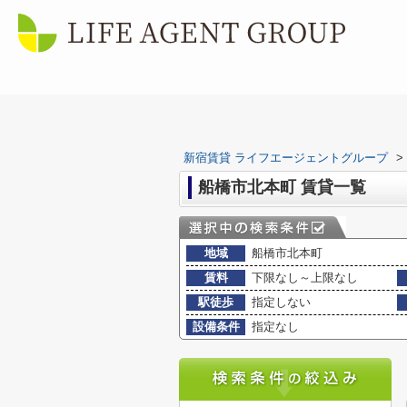
新宿賃貸 ライフエージェントグループ
>
船橋市北本町 賃貸一覧
地域
船橋市北本町
賃料
下限なし～上限なし
駅徒歩
指定しない
設備条件
指定なし