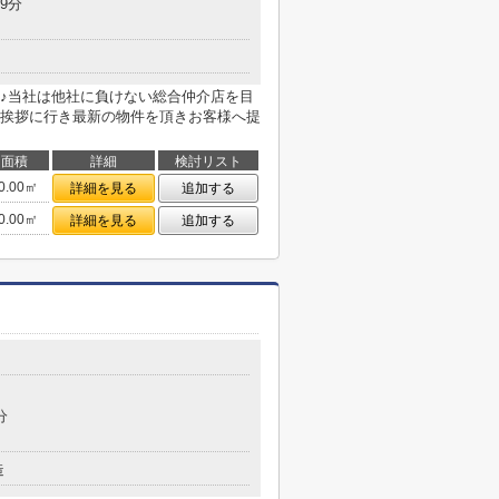
9分
♪当社は他社に負けない総合仲介店を目
挨拶に行き最新の物件を頂きお客様へ提
面積
詳細
検討リスト
0.00㎡
詳細を見る
追加する
0.00㎡
詳細を見る
追加する
分
造