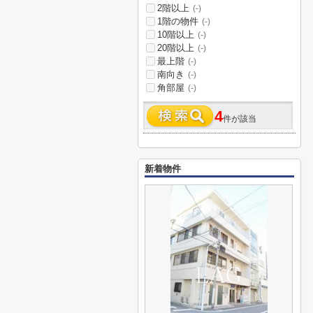
2階以上
(-)
1階の物件
(-)
10階以上
(-)
20階以上
(-)
最上階
(-)
南向き
(-)
角部屋
(-)
4
件が該当
新着物件