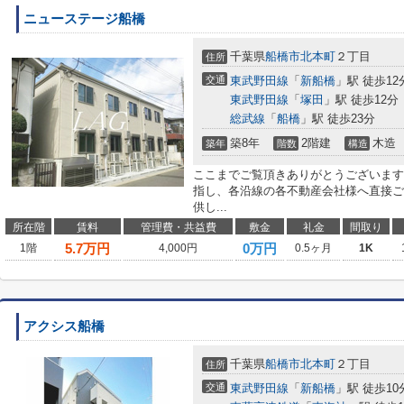
ニューステージ船橋
千葉県
船橋市
北本町
２丁目
住所
交通
東武野田線
「
新船橋
」駅 徒歩12
東武野田線
「
塚田
」駅 徒歩12分
総武線
「
船橋
」駅 徒歩23分
築8年
2階建
木造
築年
階数
構造
ここまでご覧頂きありがとうございます
指し、各沿線の各不動産会社様へ直接ご
供し...
所在階
賃料
管理費・共益費
敷金
礼金
間取り
5.7
万円
0万円
1階
4,000円
0.5ヶ月
1K
アクシス船橋
千葉県
船橋市
北本町
２丁目
住所
交通
東武野田線
「
新船橋
」駅 徒歩10