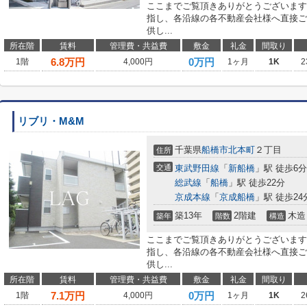
ここまでご覧頂きありがとうございます
指し、各沿線の各不動産会社様へ直接ご
供し...
所在階
賃料
管理費・共益費
敷金
礼金
間取り
6.8
万円
0万円
1階
4,000円
1ヶ月
1K
2
リブリ・M&M
千葉県
船橋市
北本町
２丁目
住所
交通
東武野田線
「
新船橋
」駅 徒歩6分
総武線
「
船橋
」駅 徒歩22分
京成本線
「
京成船橋
」駅 徒歩24
築13年
2階建
木造
築年
階数
構造
ここまでご覧頂きありがとうございます
指し、各沿線の各不動産会社様へ直接ご
供し...
所在階
賃料
管理費・共益費
敷金
礼金
間取り
7.1
万円
0万円
1階
4,000円
1ヶ月
1K
2