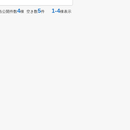
4
5
1-4
当公開件数
棟 空き数
件
棟表示