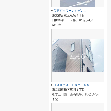
新東京タワーレジデンスＩＩ
東京都台東区竜泉３丁目
日比谷線「三ノ輪」駅 徒歩4分
築49年
Ｔｏｋｙｏ Ｌｕｍｉｎａ
東京都板橋区三園１丁目
都営三田線「西高島平」駅 徒歩6分
予定