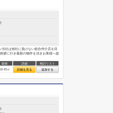
分
♪当社は他社に負けない総合仲介店を目
挨拶に行き最新の物件を頂きお客様へ提
面積
詳細
検討リスト
18.45㎡
詳細を見る
追加する
分