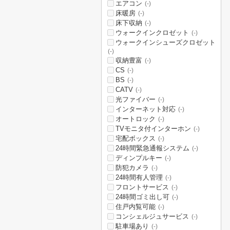
エアコン
(-)
床暖房
(-)
床下収納
(-)
ウォークインクロゼット
(-)
ウォークインシューズクロゼット
(-)
収納豊富
(-)
CS
(-)
BS
(-)
CATV
(-)
光ファイバー
(-)
インターネット対応
(-)
オートロック
(-)
TVモニタ付インターホン
(-)
宅配ボックス
(-)
24時間緊急通報システム
(-)
ディンプルキー
(-)
防犯カメラ
(-)
24時間有人管理
(-)
フロントサービス
(-)
24時間ゴミ出し可
(-)
住戸内覧可能
(-)
コンシェルジュサービス
(-)
駐車場あり
(-)