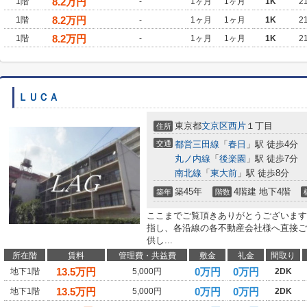
8.2
万円
1階
-
1ヶ月
1ヶ月
1K
2
8.2
万円
1階
-
1ヶ月
1ヶ月
1K
2
8.2
万円
1階
-
1ヶ月
1ヶ月
1K
2
ＬＵＣＡ
東京都
文京区
西片
１丁目
住所
交通
都営三田線
「
春日
」駅 徒歩4分
丸ノ内線
「
後楽園
」駅 徒歩7分
南北線
「
東大前
」駅 徒歩8分
築45年
4階建 地下4階
築年
階数
ここまでご覧頂きありがとうございます
指し、各沿線の各不動産会社様へ直接ご
供し...
所在階
賃料
管理費・共益費
敷金
礼金
間取り
13.5
万円
0万円
0万円
地下1階
5,000円
2DK
13.5
万円
0万円
0万円
地下1階
5,000円
2DK