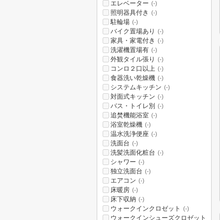
エレベーター
(-)
照明器具付き
(-)
駐輪場
(-)
バイク置場あり
(-)
家具・家電付き
(-)
洗濯機置場有
(-)
外観タイル張り
(-)
コンロ２口以上
(-)
食器洗い乾燥機
(-)
システムキッチン
(-)
対面式キッチン
(-)
バス・トイレ別
(-)
追焚機能浴室
(-)
浴室乾燥機
(-)
温水洗浄便座
(-)
洗面台
(-)
洗髪洗面化粧台
(-)
シャワー
(-)
独立洗面台
(-)
エアコン
(-)
床暖房
(-)
床下収納
(-)
ウォークインクロゼット
(-)
ウォークインシューズクロゼット