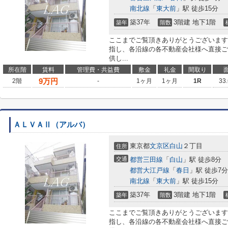
南北線
「
東大前
」駅 徒歩15分
築37年
3階建 地下1階
築年
階数
ここまでご覧頂きありがとうございます
指し、各沿線の各不動産会社様へ直接ご
供し...
所在階
賃料
管理費・共益費
敷金
礼金
間取り
9
万円
2階
-
1ヶ月
1ヶ月
1R
33
ＡＬＶＡⅡ（アルバ）
東京都
文京区
白山
２丁目
住所
交通
都営三田線
「
白山
」駅 徒歩8分
都営大江戸線
「
春日
」駅 徒歩7分
南北線
「
東大前
」駅 徒歩15分
築37年
3階建 地下1階
築年
階数
ここまでご覧頂きありがとうございます
指し、各沿線の各不動産会社様へ直接ご