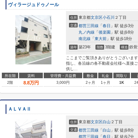
ヴィラージュドゥノール
東京都
文京区
小石川
２丁目
住所
交通
都営三田線
「
春日
」駅 徒歩3分
丸ノ内線
「
後楽園
」駅 徒歩8分
南北線
「
東大前
」駅 徒歩18分
築23年
3階建
鉄骨
築年
階数
構造
ここまでご覧頂きありがとうございます
指し、各沿線の各不動産会社様へ直接ご
供し...
所在階
賃料
管理費・共益費
敷金
礼金
間取り
8.8
万円
2階
3,000円
2ヶ月
1ヶ月
1K
2
ＡＬＶＡⅡ
東京都
文京区
白山
２丁目
住所
交通
都営三田線
「
白山
」駅 徒歩8分
都営三田線
「
春日
」駅 徒歩7分