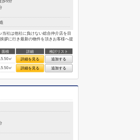
徒歩5分
分
造
♪当社は他社に負けない総合仲介店を目
挨拶に行き最新の物件を頂きお客様へ提
面積
詳細
検討リスト
15.50㎡
詳細を見る
追加する
15.50㎡
詳細を見る
追加する
分