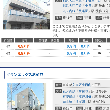
交通
都営大江戸線
「
本郷三丁目
」駅 
都営大江戸線
「
春日
」駅 徒歩12
丸ノ内線
「
後楽園
」駅 徒歩14分
築42年
4階建
鉄骨
築年
階数
構造
ここまでご覧頂きありがとうございます
指し、各沿線の各不動産会社様へ直接ご
供し...
所在階
賃料
管理費・共益費
敷金
礼金
間取り
6.5
万円
0万円
0万円
2階
-
1R
6.5
万円
0万円
0万円
2階
-
1R
グランエッグス茗荷谷
東京都
文京区
小日向
１丁目
住所
交通
丸ノ内線
「
茗荷谷
」駅 徒歩5分
有楽町線
「
江戸川橋
」駅 徒歩10
南北線
「
後楽園
」駅 徒歩24分
築19年
3階建
木造
築年
階数
構造