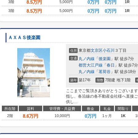
8.5
万円
0万円
0万円
3階
5,000円
1R
8.5
万円
0万円
0万円
3階
5,000円
1R
ＡＸＡＳ後楽園
東京都
文京区
小石川
３丁目
住所
交通
丸ノ内線
「
後楽園
」駅 徒歩7分
都営大江戸線
「
春日
」駅 徒歩7分
丸ノ内線
「
茗荷谷
」駅 徒歩18分
築17年
7階建 地下1階
築年
階数
ここまでご覧頂きありがとうございます
指し、各沿線の各不動産会社様へ直接ご
供し...
所在階
賃料
管理費・共益費
敷金
礼金
間取り
8.6
万円
0万円
2階
10,000円
1ヶ月
1K
1