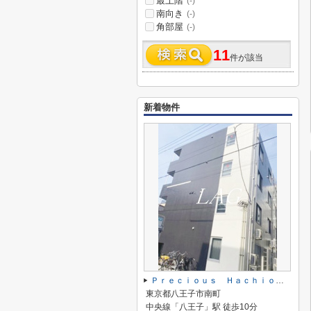
最上階
(-)
南向き
(-)
角部屋
(-)
11
件が該当
新着物件
Ｐｒｅｃｉｏｕｓ Ｈａｃｈｉｏｊｉ
東京都八王子市南町
中央線「八王子」駅 徒歩10分