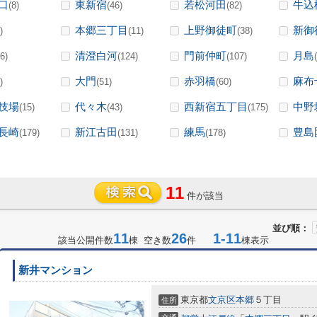
口
東新宿
若松河田
牛込
(8)
(46)
(82)
本郷三丁目
上野御徒町
新御
)
(11)
(38)
清澄白河
門前仲町
月島
6)
(124)
(107)
大門
赤羽橋
麻布
)
(51)
(60)
技場
代々木
西新宿五丁目
中野
(15)
(43)
(175)
長崎
新江古田
練馬
豊島
(179)
(131)
(178)
11
件が該当
並び順：
11
26
1-11
該当公開件数
棟 空き数
件
棟表示
新井マンション
東京都
文京区
本郷
５丁目
住所