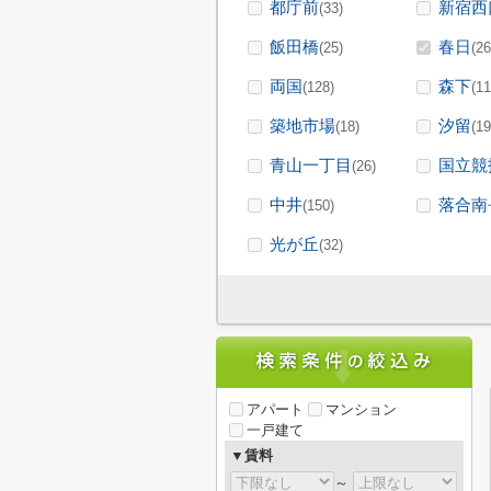
都庁前
新宿西
(33)
飯田橋
春日
(25)
(26
両国
森下
(128)
(11
築地市場
汐留
(18)
(19
青山一丁目
国立競
(26)
中井
落合南
(150)
光が丘
(32)
アパート
マンション
一戸建て
▼賃料
～