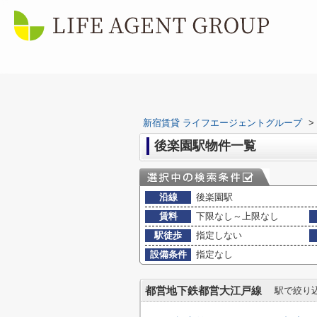
新宿賃貸 ライフエージェントグループ
>
後楽園駅物件一覧
沿線
後楽園駅
賃料
下限なし～上限なし
駅徒歩
指定しない
設備条件
指定なし
都営地下鉄都営大江戸線
駅で絞り