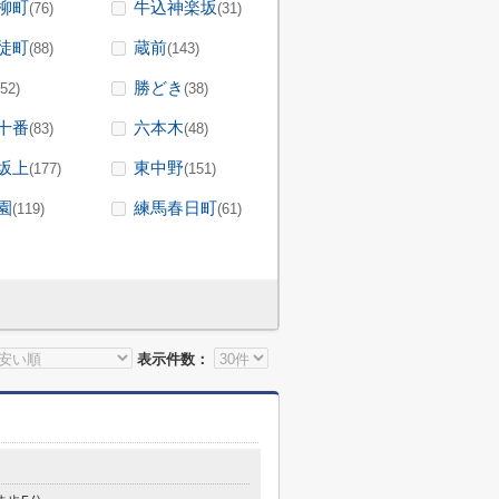
柳町
牛込神楽坂
(76)
(31)
徒町
蔵前
(88)
(143)
勝どき
(52)
(38)
十番
六本木
(83)
(48)
坂上
東中野
(177)
(151)
園
練馬春日町
(119)
(61)
表示件数：