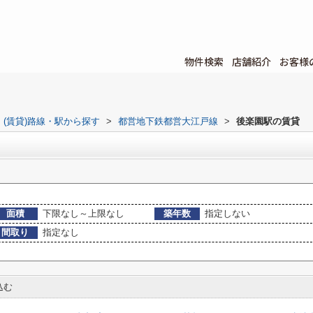
物件検索
店舗紹介
お客様
(賃貸)路線・駅から探す
>
都営地下鉄都営大江戸線
>
後楽園駅の賃貸
面積
下限なし～上限なし
築年数
指定しない
間取り
指定なし
込む