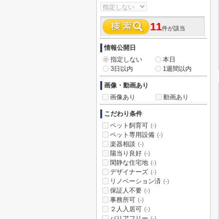
11
件が該当
情報公開日
指定しない
本日
3日以内
1週間以内
画像・動画あり
画像あり
動画あり
こだわり条件
ペット飼育可
(-)
ペット専用設備
(-)
楽器相談
(-)
陽当り良好
(-)
閑静な住宅地
(-)
デザイナーズ
(-)
リノベーション済
(-)
保証人不要
(-)
事務所可
(-)
２人入居可
(-)
バリアフリー
(-)