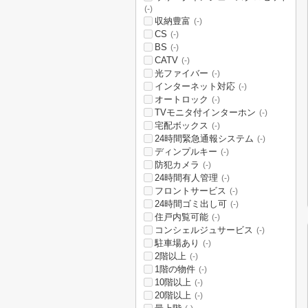
(-)
収納豊富
(-)
CS
(-)
BS
(-)
CATV
(-)
光ファイバー
(-)
インターネット対応
(-)
オートロック
(-)
TVモニタ付インターホン
(-)
宅配ボックス
(-)
24時間緊急通報システム
(-)
ディンプルキー
(-)
防犯カメラ
(-)
24時間有人管理
(-)
フロントサービス
(-)
24時間ゴミ出し可
(-)
住戸内覧可能
(-)
コンシェルジュサービス
(-)
駐車場あり
(-)
2階以上
(-)
1階の物件
(-)
10階以上
(-)
20階以上
(-)