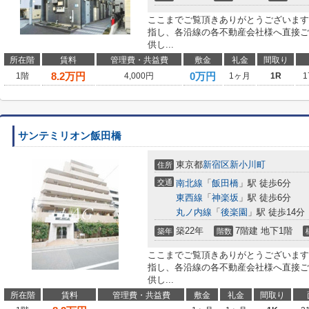
ここまでご覧頂きありがとうございます
指し、各沿線の各不動産会社様へ直接ご
供し...
所在階
賃料
管理費・共益費
敷金
礼金
間取り
8.2
万円
0万円
1階
4,000円
1ヶ月
1R
1
サンテミリオン飯田橋
東京都
新宿区
新小川町
住所
交通
南北線
「
飯田橋
」駅 徒歩6分
東西線
「
神楽坂
」駅 徒歩6分
丸ノ内線
「
後楽園
」駅 徒歩14分
築22年
7階建 地下1階
築年
階数
ここまでご覧頂きありがとうございます
指し、各沿線の各不動産会社様へ直接ご
供し...
所在階
賃料
管理費・共益費
敷金
礼金
間取り