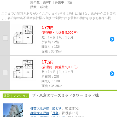
築年数：築9年 ｜募集中：
2室
階数：4階建
ここまでご覧頂きありがとうございます♪当社は他社に負けない総合仲介店を目指
し、各沿線の各不動産会社様へ直接ご挨拶に行き最新の物件を頂きお客様へ提供
しております！最新の情報は...
17
万
円
(管理費・共益費 5,000円)
敷：1ヶ月｜礼：1ヶ月
所在階：2階
間取り：1DK
面積：35.35㎡
17
万
円
(管理費・共益費 5,000円)
敷：1ヶ月｜礼：1ヶ月
所在階：2階
間取り：1DK
面積：35.35㎡
ザ・東京タワーズミッドタワー ミッド棟
賃貸｜マンション
都営大江戸線
「
勝どき
」駅 徒歩5分
都営大江戸線
「
月島
」駅 徒歩16分