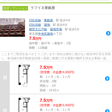
ラフイネ東銀座
賃貸｜マンション
日比谷線
「
東銀座
」駅 徒歩4分
日比谷線
「
築地
」駅 徒歩4分
都営大江戸線
「
築地市場
」駅 徒歩5分
東京都
中央区
築地
４丁目
7.5
万円
築年数：築47年 ｜募集中：
2室
階数：11階建
ここまでご覧頂きありがとうございます♪当社は他社に負けない総合仲介店を目指
し、各沿線の各不動産会社様へ直接ご挨拶に行き最新の物件を頂きお客様へ提供
しております！最新の情報は...
7.5
万
円
(管理費・共益費 6,000円)
敷：1ヶ月｜礼：1ヶ月
所在階：2階
間取り：1R
面積：19.92㎡
7.5
万
円
(管理費・共益費 6,000円)
敷：1ヶ月｜礼：1ヶ月