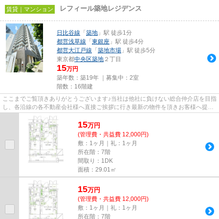
レフィール築地レジデンス
賃貸｜マンション
日比谷線
「
築地
」駅 徒歩1分
都営浅草線
「
東銀座
」駅 徒歩4分
都営大江戸線
「
築地市場
」駅 徒歩5分
東京都
中央区
築地
２丁目
15
万円
築年数：築19年 ｜募集中：
2室
階数：16階建
ここまでご覧頂きありがとうございます♪当社は他社に負けない総合仲介店を目指
し、各沿線の各不動産会社様へ直接ご挨拶に行き最新の物件を頂きお客様へ提供
しております！最新の情報は...
15
万
円
(管理費・共益費 12,000円)
敷：1ヶ月｜礼：1ヶ月
所在階：7階
間取り：1DK
面積：29.01㎡
15
万
円
(管理費・共益費 12,000円)
敷：1ヶ月｜礼：1ヶ月
所在階：7階