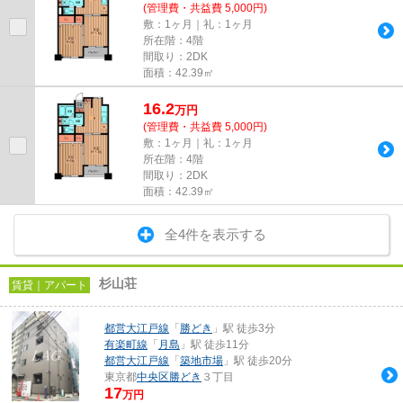
(管理費・共益費 5,000円)
敷：1ヶ月｜礼：1ヶ月
所在階：4階
間取り：2DK
面積：42.39㎡
16.2
万
円
(管理費・共益費 5,000円)
敷：1ヶ月｜礼：1ヶ月
所在階：4階
間取り：2DK
面積：42.39㎡
全4件を表示する
杉山荘
賃貸｜アパート
都営大江戸線
「
勝どき
」駅 徒歩3分
有楽町線
「
月島
」駅 徒歩11分
都営大江戸線
「
築地市場
」駅 徒歩20分
東京都
中央区
勝どき
３丁目
17
万円