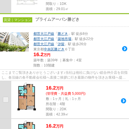
間取り：1DK
面積：29.01㎡
プライムアーバン勝どき
賃貸｜マンション
都営大江戸線
「
勝どき
」駅 徒歩8分
都営大江戸線
「
築地市場
」駅 徒歩22分
都営大江戸線
「
汐留
」駅 徒歩26分
東京都
中央区
勝どき
６丁目
16.2
万円
築年数：築39年 ｜募集中：
4室
階数：10階建
ここまでご覧頂きありがとうございます♪当社は他社に負けない総合仲介店を目指
し、各沿線の各不動産会社様へ直接ご挨拶に行き最新の物件を頂きお客様へ提供
しております！最新の情報は...
16.2
万
円
(管理費・共益費 5,000円)
敷：1ヶ月｜礼：1ヶ月
所在階：4階
間取り：2DK
面積：42.39㎡
16.2
万
円