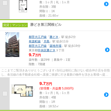
敷：1ヶ月｜礼：1ヶ月
所在階：3階
間取り：1K
面積：21.60㎡
勝どき第三関根ビル
賃貸｜マンション
都営大江戸線
「
勝どき
」駅 徒歩2分
有楽町線
「
月島
」駅 徒歩11分
都営大江戸線
「
築地市場
」駅 徒歩19分
東京都
中央区
勝どき
３丁目
9.7
万円
築年数：築29年 ｜募集中：
1室
階数：7階建
ここまでご覧頂きありがとうございます♪当社は他社に負けない総合仲介店を目指
し、各沿線の各不動産会社様へ直接ご挨拶に行き最新の物件を頂きお客様へ提供
しております！最新の情報は...
9.7
万
円
(管理費・共益費 5,000円)
敷：1ヶ月｜礼：1ヶ月
所在階：4階
間取り：1R
面積：18.52㎡