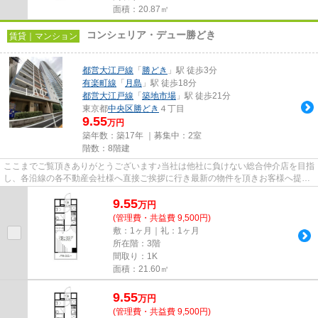
面積：20.87㎡
コンシェリア・デュー勝どき
賃貸｜マンション
都営大江戸線
「
勝どき
」駅 徒歩3分
有楽町線
「
月島
」駅 徒歩18分
都営大江戸線
「
築地市場
」駅 徒歩21分
東京都
中央区
勝どき
４丁目
9.55
万円
築年数：築17年 ｜募集中：
2室
階数：8階建
ここまでご覧頂きありがとうございます♪当社は他社に負けない総合仲介店を目指
し、各沿線の各不動産会社様へ直接ご挨拶に行き最新の物件を頂きお客様へ提供
しております！最新の情報は...
9.55
万
円
(管理費・共益費 9,500円)
敷：1ヶ月｜礼：1ヶ月
所在階：3階
間取り：1K
面積：21.60㎡
9.55
万
円
(管理費・共益費 9,500円)