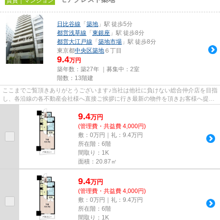
賃貸｜マンション
日比谷線
「
築地
」駅 徒歩5分
都営浅草線
「
東銀座
」駅 徒歩8分
都営大江戸線
「
築地市場
」駅 徒歩8分
東京都
中央区
築地
６丁目
9.4
万円
築年数：築27年 ｜募集中：
2室
階数：13階建
ここまでご覧頂きありがとうございます♪当社は他社に負けない総合仲介店を目指
し、各沿線の各不動産会社様へ直接ご挨拶に行き最新の物件を頂きお客様へ提供
しております！最新の情報は...
9.4
万
円
(管理費・共益費 4,000円)
敷：0万円｜礼：9.4万円
所在階：6階
間取り：1K
面積：20.87㎡
9.4
万
円
(管理費・共益費 4,000円)
敷：0万円｜礼：9.4万円
所在階：6階
間取り：1K