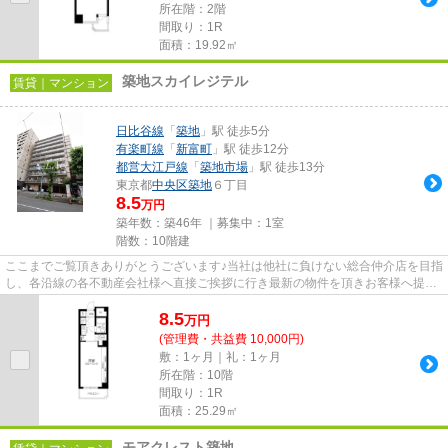
所在階：2階
間取り：1R
面積：19.92㎡
築地スカイレジテル
賃貸｜マンション
日比谷線
「
築地
」駅 徒歩5分
有楽町線
「
新富町
」駅 徒歩12分
都営大江戸線
「
築地市場
」駅 徒歩13分
東京都
中央区
築地
６丁目
8.5
万円
築年数：築46年 ｜募集中：
1室
階数：10階建
ここまでご覧頂きありがとうございます♪当社は他社に負けない総合仲介店を目指
し、各沿線の各不動産会社様へ直接ご挨拶に行き最新の物件を頂きお客様へ提供
しております！最新の情報は...
8.5
万
円
(管理費・共益費 10,000円)
敷：1ヶ月｜礼：1ヶ月
所在階：10階
間取り：1R
面積：25.29㎡
モアクレスト築地