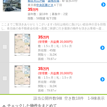
都営大江戸線
「
築地市場
」駅 徒歩20分
東京都
中央区
勝どき
６丁目
35
万円
築年数：築18年 ｜募集中：
2室
階数：58階建 地下2階
ここまでご覧頂きありがとうございます♪当社は他社に負けない総合仲介店を目指
し、各沿線の各不動産会社様へ直接ご挨拶に行き最新の物件を頂きお客様へ提供
しております！最新の情報は...
35
万
円
(管理費・共益費 20,000円)
敷：1.5ヶ月｜礼：1.5ヶ月
所在階：45階
間取り：3LDK
面積：79.87㎡
35
万
円
(管理費・共益費 20,000円)
敷：1.5ヶ月｜礼：1.5ヶ月
所在階：45階
間取り：3LDK
面積：79.87㎡
該当公開件数
9
棟 空き数
18
件
1-9
棟表示
チェックした物件をまとめて