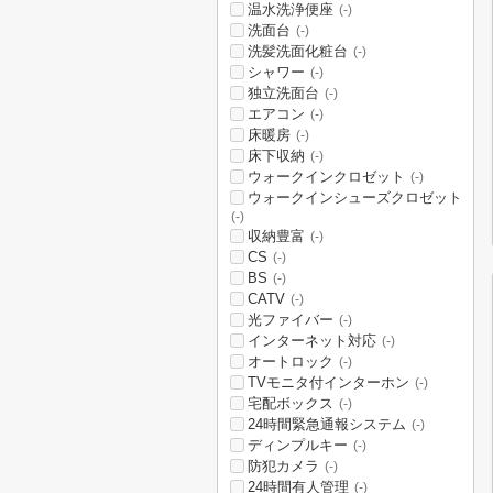
温水洗浄便座
(-)
洗面台
(-)
洗髪洗面化粧台
(-)
シャワー
(-)
独立洗面台
(-)
エアコン
(-)
床暖房
(-)
床下収納
(-)
ウォークインクロゼット
(-)
ウォークインシューズクロゼット
(-)
収納豊富
(-)
CS
(-)
BS
(-)
CATV
(-)
光ファイバー
(-)
インターネット対応
(-)
オートロック
(-)
TVモニタ付インターホン
(-)
宅配ボックス
(-)
24時間緊急通報システム
(-)
ディンプルキー
(-)
防犯カメラ
(-)
24時間有人管理
(-)