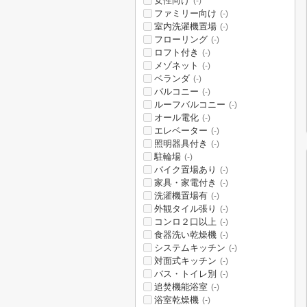
女性向け
(-)
ファミリー向け
(-)
室内洗濯機置場
(-)
フローリング
(-)
ロフト付き
(-)
メゾネット
(-)
ベランダ
(-)
バルコニー
(-)
ルーフバルコニー
(-)
オール電化
(-)
エレベーター
(-)
照明器具付き
(-)
駐輪場
(-)
バイク置場あり
(-)
家具・家電付き
(-)
洗濯機置場有
(-)
外観タイル張り
(-)
コンロ２口以上
(-)
食器洗い乾燥機
(-)
システムキッチン
(-)
対面式キッチン
(-)
バス・トイレ別
(-)
追焚機能浴室
(-)
浴室乾燥機
(-)