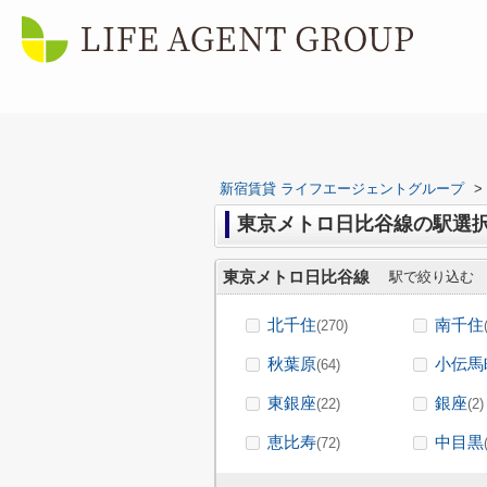
新宿賃貸 ライフエージェントグループ
>
東京メトロ日比谷線の駅選
東京メトロ日比谷線
駅で絞り込む
北千住
南千住
(270)
秋葉原
小伝馬
(64)
東銀座
銀座
(22)
(2)
恵比寿
中目黒
(72)