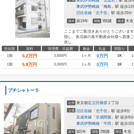
東武伊勢崎線
「
五反野
」駅 徒歩
東武伊勢崎線
「
梅島
」駅 徒歩13
日比谷線
「
北千住
」駅 徒歩29分
築19年
3階建
木造
築年
階数
構造
ここまでご覧頂きありがとうございます
指し、各沿線の各不動産会社様へ直接ご
供し...
所在階
賃料
管理費・共益費
敷金
礼金
間取り
5.2
万円
0万円
1階
3,000円
1ヶ月
1K
1
5.9
万円
0万円
1階
3,000円
1ヶ月
1K
1
プチシャトー５
東京都
足立区
柳原
２丁目
住所
交通
日比谷線
「
北千住
」駅 徒歩9分
京成本線
「
京成関屋
」駅 徒歩9分
東武伊勢崎線
「
牛田
」駅 徒歩10
築5年
2階建
木造
築年
階数
構造