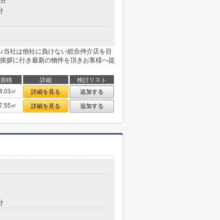
8分
分
♪当社は他社に負けない総合仲介店を目
挨拶に行き最新の物件を頂きお客様へ提
面積
詳細
検討リスト
4.03㎡
詳細を見る
追加する
7.55㎡
詳細を見る
追加する
分