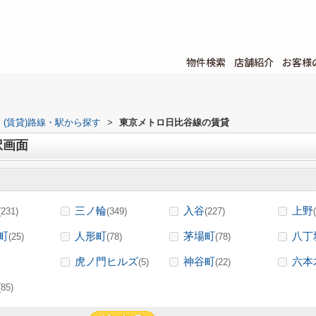
物件検索
店舗紹介
お客様
(賃貸)路線・駅から探す
>
東京メトロ日比谷線の賃貸
択画面
三ノ輪
入谷
上野
(231)
(349)
(227)
町
人形町
茅場町
八丁
(25)
(78)
(78)
虎ノ門ヒルズ
神谷町
六本
(5)
(22)
(85)