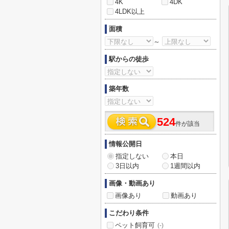
4K
4DK
4LDK以上
面積
～
駅からの徒歩
築年数
524
件が該当
情報公開日
指定しない
本日
3日以内
1週間以内
画像・動画あり
画像あり
動画あり
こだわり条件
ペット飼育可
(-)