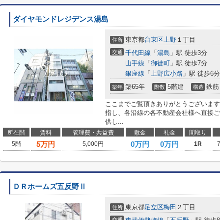
ダイヤモンドレジデンス湯島
東京都
台東区
上野
１丁目
住所
交通
千代田線
「
湯島
」駅 徒歩3分
山手線
「
御徒町
」駅 徒歩7分
銀座線
「
上野広小路
」駅 徒歩6分
築65年
5階建
鉄筋
築年
階数
構造
ここまでご覧頂きありがとうございます
指し、各沿線の各不動産会社様へ直接ご
供し...
所在階
賃料
管理費・共益費
敷金
礼金
間取り
5
万円
0万円
0万円
5階
5,000円
1R
ＤＲホームズ五反野Ⅱ
東京都
足立区
梅田
２丁目
住所
交通