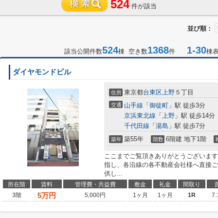
524
件が該当
並び順：
524
1368
1-30
該当公開件数
棟 空き数
件
棟
ダイヤモンドビル
東京都
台東区
上野
５丁目
住所
交通
山手線
「
御徒町
」駅 徒歩3分
京浜東北線
「
上野
」駅 徒歩14分
千代田線
「
湯島
」駅 徒歩7分
築55年
6階建 地下1階
築年
階数
ここまでご覧頂きありがとうございます
指し、各沿線の各不動産会社様へ直接ご
供し...
所在階
賃料
管理費・共益費
敷金
礼金
間取り
5
万円
3階
5,000円
1ヶ月
1ヶ月
1R
7