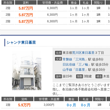
所在階
賃料
管理費・共益費
敷金
礼金
間取り
5.87
万円
2階
6,300円
1ヶ月
1ヶ月
1R
1
5.87
万円
2階
6,300円
1ヶ月
1ヶ月
1R
1
5.87
万円
2階
6,300円
1ヶ月
1ヶ月
1R
1
シャンテ東日暮里
東京都
荒川区
東日暮里
３丁目
住所
交通
常磐線
「
三河島
」駅 徒歩8分
日比谷線
「
三ノ輪
」駅 徒歩15分
山手線
「
日暮里
」駅 徒歩16分
築15年
3階建
木造
築年
階数
構造
ここまでご覧頂きありがとうございます
指し、各沿線の各不動産会社様へ直接ご
供し...
所在階
賃料
管理費・共益費
敷金
礼金
間取り
5.9
万円
0ヶ月
0ヶ月
1階
3,000円
1R