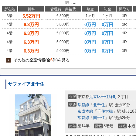
供し...
所在階
賃料
管理費・共益費
敷金
礼金
間取り
5.52
万円
3階
6,800円
1ヶ月
1ヶ月
1R
6.3
万円
0万円
0万円
4階
5,000円
1R
6.3
万円
0万円
0万円
4階
5,000円
1R
6.3
万円
0万円
0万円
4階
5,000円
1R
6.3
万円
0万円
0万円
4階
5,000円
1R
その他の空室情報(全
6
件)を見る
+
サファイア北千住
東京都
足立区
千住緑町
２丁目
住所
交通
常磐線
「
北千住
」駅 徒歩19分
京成本線
「
千住大橋
」駅 徒歩10
常磐線
「
南千住
」駅 徒歩25分
築14年
3階建
木造
築年
階数
構造