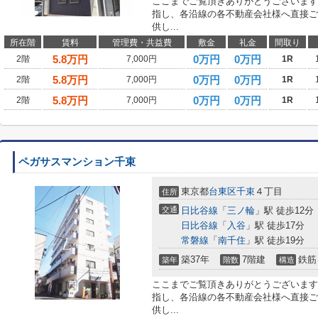
ここまでご覧頂きありがとうございます
指し、各沿線の各不動産会社様へ直接ご
供し...
所在階
賃料
管理費・共益費
敷金
礼金
間取り
5.8
万円
0万円
0万円
2階
7,000円
1R
5.8
万円
0万円
0万円
2階
7,000円
1R
5.8
万円
0万円
0万円
2階
7,000円
1R
ペガサスマンション千束
東京都
台東区
千束
４丁目
住所
交通
日比谷線
「
三ノ輪
」駅 徒歩12分
日比谷線
「
入谷
」駅 徒歩17分
常磐線
「
南千住
」駅 徒歩19分
築37年
7階建
鉄筋
築年
階数
構造
ここまでご覧頂きありがとうございます
指し、各沿線の各不動産会社様へ直接ご
供し...