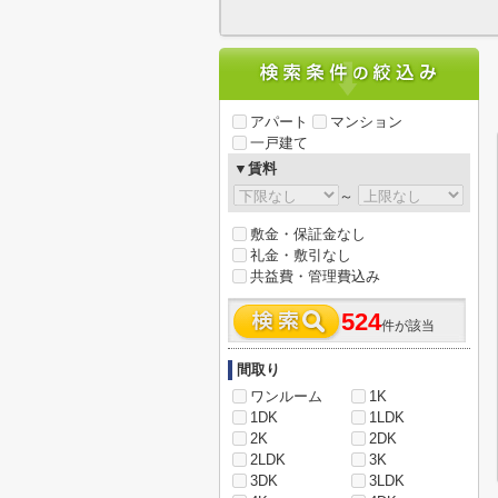
アパート
マンション
一戸建て
▼賃料
～
敷金・保証金なし
礼金・敷引なし
共益費・管理費込み
524
件が該当
間取り
ワンルーム
1K
1DK
1LDK
2K
2DK
2LDK
3K
3DK
3LDK