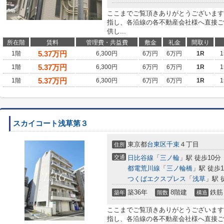
ここまでご覧頂きありがとうございます
指し、各沿線の各不動産会社様へ直接ご
供し...
所在階
賃料
管理費・共益費
敷金
礼金
間取り
5.37
万円
1階
6,300円
6万円
6万円
1R
1
5.37
万円
1階
6,300円
6万円
6万円
1R
1
5.37
万円
1階
6,300円
6万円
6万円
1R
1
スカイコート浅草第３
東京都
台東区
千束
４丁目
住所
交通
日比谷線
「
三ノ輪
」駅 徒歩10分
都電荒川線
「
三ノ輪橋
」駅 徒歩1
つくばエクスプレス
「
浅草
」駅 
築36年
8階建
鉄筋
築年
階数
構造
ここまでご覧頂きありがとうございます
指し、各沿線の各不動産会社様へ直接ご