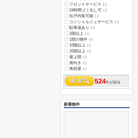
フロントサービス
(-)
24時間ゴミ出し可
(-)
住戸内覧可能
(-)
コンシェルジュサービス
(-)
駐車場あり
(-)
2階以上
(-)
1階の物件
(-)
10階以上
(-)
20階以上
(-)
最上階
(-)
南向き
(-)
角部屋
(-)
524
件が該当
新着物件