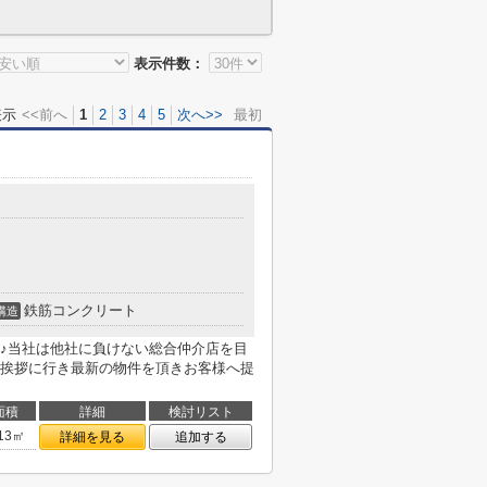
表示件数：
表示
<<前へ
1
2
3
4
5
次へ>>
最初
鉄筋コンクリート
構造
♪当社は他社に負けない総合仲介店を目
挨拶に行き最新の物件を頂きお客様へ提
面積
詳細
検討リスト
.13㎡
詳細を見る
追加する