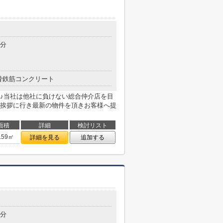
3分
骨鉄筋コンクリート
♪当社は他社に負けない総合仲介店を目
挨拶に行き最新の物件を頂きお客様へ提
面積
詳細
検討リスト
.59㎡
詳細を見る
追加する
3分