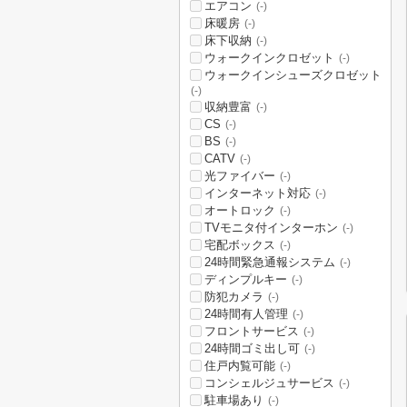
エアコン
(-)
床暖房
(-)
床下収納
(-)
ウォークインクロゼット
(-)
ウォークインシューズクロゼット
(-)
収納豊富
(-)
CS
(-)
BS
(-)
CATV
(-)
光ファイバー
(-)
インターネット対応
(-)
オートロック
(-)
TVモニタ付インターホン
(-)
宅配ボックス
(-)
24時間緊急通報システム
(-)
ディンプルキー
(-)
防犯カメラ
(-)
24時間有人管理
(-)
フロントサービス
(-)
24時間ゴミ出し可
(-)
住戸内覧可能
(-)
コンシェルジュサービス
(-)
駐車場あり
(-)