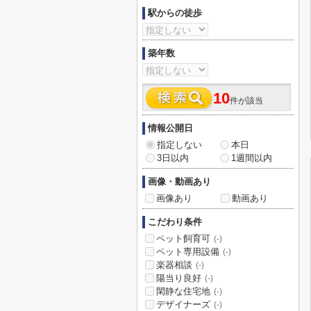
駅からの徒歩
築年数
10
件が該当
情報公開日
指定しない
本日
3日以内
1週間以内
画像・動画あり
画像あり
動画あり
こだわり条件
ペット飼育可
(-)
ペット専用設備
(-)
楽器相談
(-)
陽当り良好
(-)
閑静な住宅地
(-)
デザイナーズ
(-)