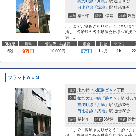
有楽町線
「
月島
」駅 徒歩10分
日比谷線
「
築地
」駅 徒歩16分
築20年
9階建
鉄筋
築年
階数
構造
ここまでご覧頂きありがとうございます
指し、各沿線の各不動産会社様へ直接ご
供し...
所在階
賃料
管理費・共益費
敷金
礼金
間取り
9
万円
0万円
6階
10,000円
1ヶ月
1K
2
フラットＷＥＳＴ
東京都
中央区
勝どき
２丁目
住所
交通
都営大江戸線
「
勝どき
」駅 徒歩
有楽町線
「
月島
」駅 徒歩12分
日比谷線
「
築地
」駅 徒歩20分
築14年
3階建
鉄骨
築年
階数
構造
ここまでご覧頂きありがとうございます
指し、各沿線の各不動産会社様へ直接ご