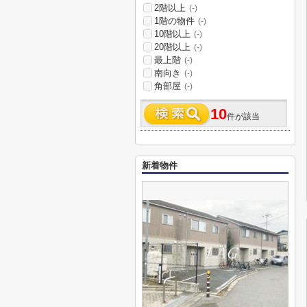
2階以上
(-)
1階の物件
(-)
10階以上
(-)
20階以上
(-)
最上階
(-)
南向き
(-)
角部屋
(-)
10
件が該当
新着物件