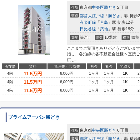
東京都
中央区
勝どき
２丁目
住所
交通
都営大江戸線
「
勝どき
」駅 徒歩
有楽町線
「
月島
」駅 徒歩12分
日比谷線
「
築地
」駅 徒歩18分
築7年
10階建
鉄筋
築年
階数
構造
ここまでご覧頂きありがとうございます
指し、各沿線の各不動産会社様へ直接ご
供し...
所在階
賃料
管理費・共益費
敷金
礼金
間取り
11.5
万円
4階
8,000円
1ヶ月
1ヶ月
1K
2
11.5
万円
4階
8,000円
1ヶ月
1ヶ月
1K
2
11.5
万円
4階
8,000円
1ヶ月
1ヶ月
1K
2
プライムアーバン勝どき
東京都
中央区
勝どき
６丁目
住所
交通
都営大江戸線
「
勝どき
」駅 徒歩