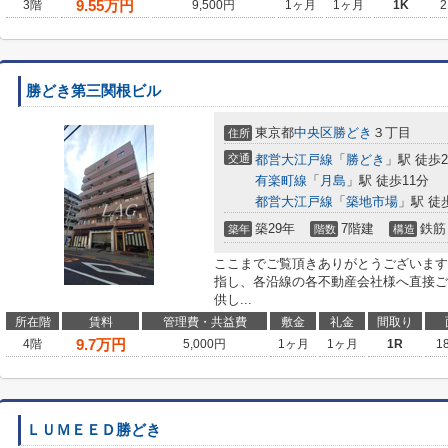
9.55
万円
3階
9,500円
1ヶ月
1ヶ月
1K
2
勝どき第三関根ビル
東京都
中央区
勝どき
３丁目
住所
交通
都営大江戸線
「
勝どき
」駅 徒歩
有楽町線
「
月島
」駅 徒歩11分
都営大江戸線
「
築地市場
」駅 徒
築29年
7階建
鉄筋
築年
階数
構造
ここまでご覧頂きありがとうございます
指し、各沿線の各不動産会社様へ直接ご
供し...
所在階
賃料
管理費・共益費
敷金
礼金
間取り
9.7
万円
4階
5,000円
1ヶ月
1ヶ月
1R
1
ＬＵＭＥＥＤ勝どき