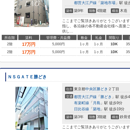
都営大江戸線
「
築地市場
」駅 徒
築9年
4階建
木造
築年
階数
構造
ここまでご覧頂きありがとうございます
指し、各沿線の各不動産会社様へ直接ご
供し...
所在階
賃料
管理費・共益費
敷金
礼金
間取り
17
万円
2階
5,000円
1ヶ月
1ヶ月
1DK
3
17
万円
2階
5,000円
1ヶ月
1ヶ月
1DK
3
ＮＳＧＡＴＥ勝どき
東京都
中央区
勝どき
２丁目
住所
交通
都営大江戸線
「
勝どき
」駅 徒歩
有楽町線
「
月島
」駅 徒歩9分
日比谷線
「
築地
」駅 徒歩19分
築3年
3階建
鉄骨
築年
階数
構造
ここまでご覧頂きありがとうございます