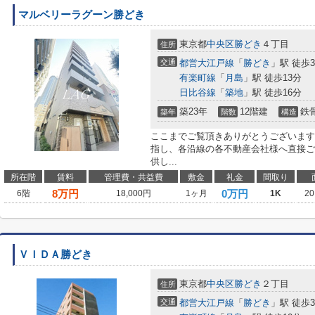
マルベリーラグーン勝どき
東京都
中央区
勝どき
４丁目
住所
交通
都営大江戸線
「
勝どき
」駅 徒歩
有楽町線
「
月島
」駅 徒歩13分
日比谷線
「
築地
」駅 徒歩16分
築23年
12階建
鉄
築年
階数
構造
ここまでご覧頂きありがとうございます
指し、各沿線の各不動産会社様へ直接ご
供し...
所在階
賃料
管理費・共益費
敷金
礼金
間取り
8
万円
0万円
6階
18,000円
1ヶ月
1K
20
ＶＩＤＡ勝どき
東京都
中央区
勝どき
２丁目
住所
交通
都営大江戸線
「
勝どき
」駅 徒歩