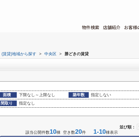
物件検索
店舗紹介
お客様
(賃貸)地域から探す
>
中央区
>
勝どきの賃貸
面積
下限なし～上限なし
築年数
指定しない
間取り
指定なし
並び順：
10
20
1-10
該当公開件数
棟 空き数
件
棟表示