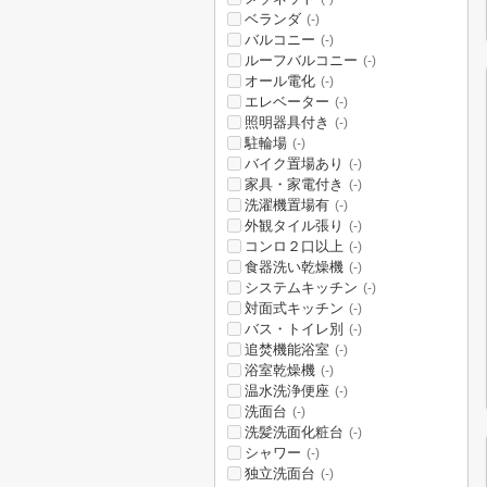
ベランダ
(-)
バルコニー
(-)
ルーフバルコニー
(-)
オール電化
(-)
エレベーター
(-)
照明器具付き
(-)
駐輪場
(-)
バイク置場あり
(-)
家具・家電付き
(-)
洗濯機置場有
(-)
外観タイル張り
(-)
コンロ２口以上
(-)
食器洗い乾燥機
(-)
システムキッチン
(-)
対面式キッチン
(-)
バス・トイレ別
(-)
追焚機能浴室
(-)
浴室乾燥機
(-)
温水洗浄便座
(-)
洗面台
(-)
洗髪洗面化粧台
(-)
シャワー
(-)
独立洗面台
(-)