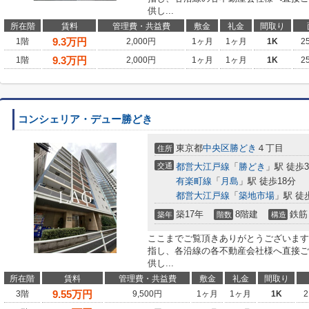
供し...
所在階
賃料
管理費・共益費
敷金
礼金
間取り
9.3
万円
1階
2,000円
1ヶ月
1ヶ月
1K
2
9.3
万円
1階
2,000円
1ヶ月
1ヶ月
1K
2
コンシェリア・デュー勝どき
東京都
中央区
勝どき
４丁目
住所
交通
都営大江戸線
「
勝どき
」駅 徒歩
有楽町線
「
月島
」駅 徒歩18分
都営大江戸線
「
築地市場
」駅 徒
築17年
8階建
鉄筋
築年
階数
構造
ここまでご覧頂きありがとうございます
指し、各沿線の各不動産会社様へ直接ご
供し...
所在階
賃料
管理費・共益費
敷金
礼金
間取り
9.55
万円
3階
9,500円
1ヶ月
1ヶ月
1K
2