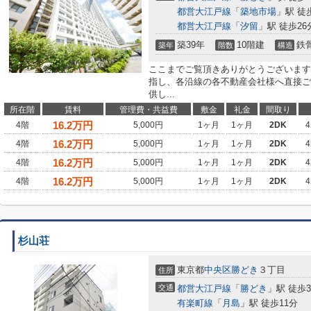
都営大江戸線
「
築地市場
」駅 徒
都営大江戸線
「
汐留
」駅 徒歩26
築39年
10階建
鉄
築年
階数
構造
ここまでご覧頂きありがとうございます
指し、各沿線の各不動産会社様へ直接ご
供し...
所在階
賃料
管理費・共益費
敷金
礼金
間取り
16.2
万円
4階
5,000円
1ヶ月
1ヶ月
2DK
4
16.2
万円
4階
5,000円
1ヶ月
1ヶ月
2DK
4
16.2
万円
4階
5,000円
1ヶ月
1ヶ月
2DK
4
16.2
万円
4階
5,000円
1ヶ月
1ヶ月
2DK
4
杉山荘
東京都
中央区
勝どき
３丁目
住所
交通
都営大江戸線
「
勝どき
」駅 徒歩
有楽町線
「
月島
」駅 徒歩11分