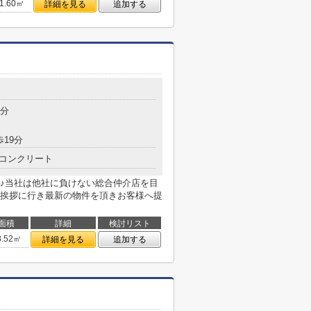
1.60㎡
詳細を見る
追加する
2分
歩19分
コンクリート
♪当社は他社に負けない総合仲介店を目
挨拶に行き最新の物件を頂きお客様へ提
面積
詳細
検討リスト
8.52㎡
詳細を見る
追加する