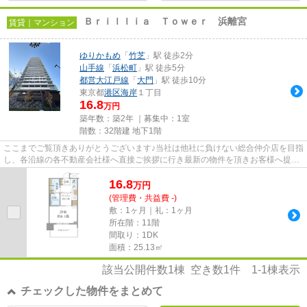
Ｂｒｉｌｌｉａ Ｔｏｗｅｒ 浜離宮
賃貸｜マンション
ゆりかもめ
「
竹芝
」駅 徒歩2分
山手線
「
浜松町
」駅 徒歩5分
都営大江戸線
「
大門
」駅 徒歩10分
東京都
港区
海岸
１丁目
16.8
万円
築年数：築2年 ｜募集中：
1室
階数：32階建 地下1階
ここまでご覧頂きありがとうございます♪当社は他社に負けない総合仲介店を目指
し、各沿線の各不動産会社様へ直接ご挨拶に行き最新の物件を頂きお客様へ提供
しております！最新の情報は...
16.8
万
円
(管理費・共益費 -)
敷：1ヶ月｜礼：1ヶ月
所在階：11階
間取り：1DK
面積：25.13㎡
該当公開件数
1
棟 空き数
1
件
1-1
棟表示
チェックした物件をまとめて