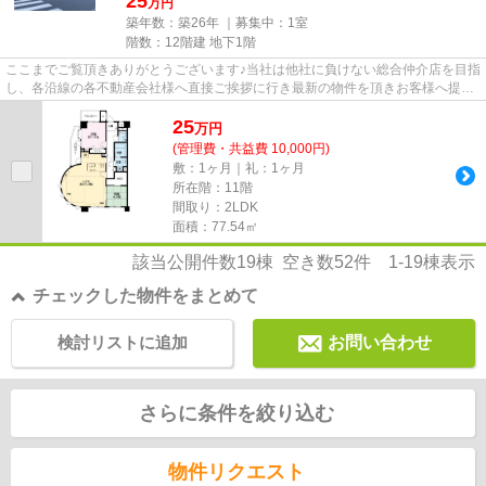
25
万円
築年数：築26年 ｜募集中：
1室
階数：12階建 地下1階
ここまでご覧頂きありがとうございます♪当社は他社に負けない総合仲介店を目指
し、各沿線の各不動産会社様へ直接ご挨拶に行き最新の物件を頂きお客様へ提供
しております！最新の情報は...
25
万
円
(管理費・共益費 10,000円)
敷：1ヶ月｜礼：1ヶ月
所在階：11階
間取り：2LDK
面積：77.54㎡
該当公開件数
19
棟 空き数
52
件
1-19
棟表示
チェックした物件をまとめて
検討リストに追加
お問い合わせ
さらに条件を絞り込む
物件リクエスト