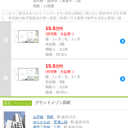
築年数：築46年 ｜募集中：
2室
階数：11階建
ここまでご覧頂きありがとうございます♪当社は他社に負けない総合仲介店を目指
し、各沿線の各不動産会社様へ直接ご挨拶に行き最新の物件を頂きお客様へ提供
しております！最新の情報は...
15.5
万
円
(管理費・共益費 -)
敷：1ヶ月｜礼：1ヶ月
所在階：3階
間取り：1LDK
面積：39.50㎡
15.5
万
円
(管理費・共益費 -)
敷：1ヶ月｜礼：1ヶ月
所在階：3階
間取り：1LDK
面積：39.50㎡
グランドメゾン田町
賃貸｜マンション
山手線
「
田町
」駅 徒歩11分
ゆりかもめ
「
芝浦ふ頭
」駅 徒歩10分
都営三田線
「
三田
」駅 徒歩15分