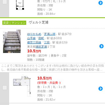
敷：0万円｜礼：1ヶ月
所在階：3階
間取り：1K
面積：20.84㎡
ヴェルト芝浦
賃貸｜マンション
ゆりかもめ
「
芝浦ふ頭
」駅 徒歩7分
山手線
「
田町
」駅 徒歩10分
都営三田線
「
三田
」駅 徒歩12分
東京都
港区
芝浦
２丁目
10.5
万円
築年数：築23年 ｜募集中：
2室
階数：10階建
ここまでご覧頂きありがとうございます♪当社は他社に負けない総合仲介店を目指
し、各沿線の各不動産会社様へ直接ご挨拶に行き最新の物件を頂きお客様へ提供
しております！最新の情報は...
10.5
万
円
(管理費・共益費 -)
敷：1ヶ月｜礼：1ヶ月
所在階：2階
間取り：1K
面積：21.62㎡