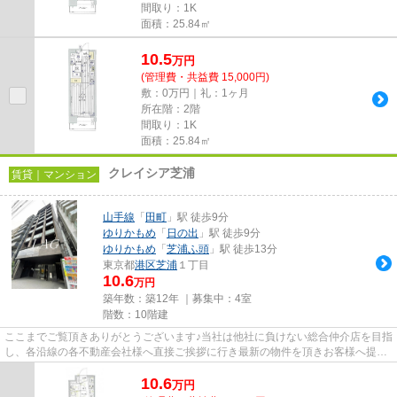
間取り：1K
面積：25.84㎡
10.5
万
円
(管理費・共益費 15,000円)
敷：0万円｜礼：1ヶ月
所在階：2階
間取り：1K
面積：25.84㎡
クレイシア芝浦
賃貸｜マンション
山手線
「
田町
」駅 徒歩9分
ゆりかもめ
「
日の出
」駅 徒歩9分
ゆりかもめ
「
芝浦ふ頭
」駅 徒歩13分
東京都
港区
芝浦
１丁目
10.6
万円
築年数：築12年 ｜募集中：
4室
階数：10階建
ここまでご覧頂きありがとうございます♪当社は他社に負けない総合仲介店を目指
し、各沿線の各不動産会社様へ直接ご挨拶に行き最新の物件を頂きお客様へ提供
しております！最新の情報は...
10.6
万
円