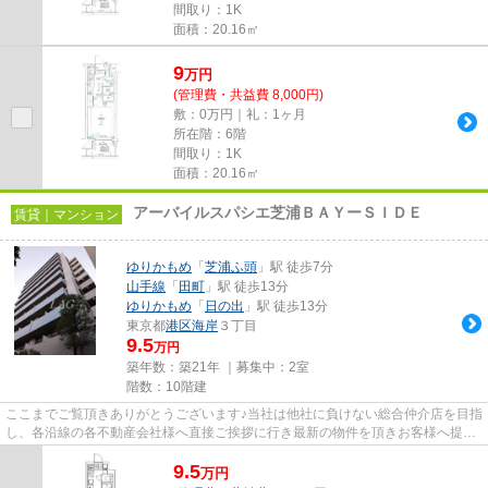
間取り：1K
面積：20.16㎡
9
万
円
(管理費・共益費 8,000円)
敷：0万円｜礼：1ヶ月
所在階：6階
間取り：1K
面積：20.16㎡
アーバイルスパシエ芝浦ＢＡＹーＳＩＤＥ
賃貸｜マンション
ゆりかもめ
「
芝浦ふ頭
」駅 徒歩7分
山手線
「
田町
」駅 徒歩13分
ゆりかもめ
「
日の出
」駅 徒歩13分
東京都
港区
海岸
３丁目
9.5
万円
築年数：築21年 ｜募集中：
2室
階数：10階建
ここまでご覧頂きありがとうございます♪当社は他社に負けない総合仲介店を目指
し、各沿線の各不動産会社様へ直接ご挨拶に行き最新の物件を頂きお客様へ提供
しております！最新の情報は...
9.5
万
円