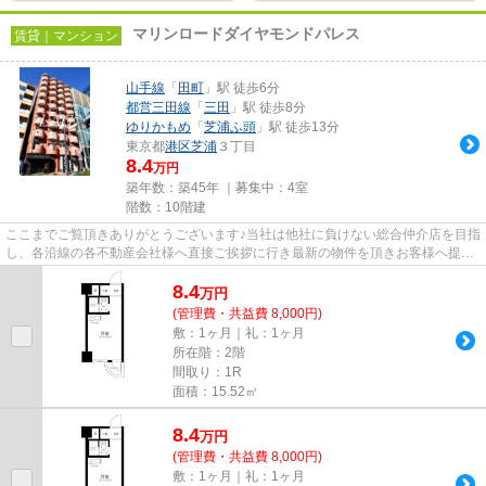
マリンロードダイヤモンドパレス
賃貸｜マンション
山手線
「
田町
」駅 徒歩6分
都営三田線
「
三田
」駅 徒歩8分
ゆりかもめ
「
芝浦ふ頭
」駅 徒歩13分
東京都
港区
芝浦
３丁目
8.4
万円
築年数：築45年 ｜募集中：
4室
階数：10階建
ここまでご覧頂きありがとうございます♪当社は他社に負けない総合仲介店を目指
し、各沿線の各不動産会社様へ直接ご挨拶に行き最新の物件を頂きお客様へ提供
しております！最新の情報は...
8.4
万
円
(管理費・共益費 8,000円)
敷：1ヶ月｜礼：1ヶ月
所在階：2階
間取り：1R
面積：15.52㎡
8.4
万
円
(管理費・共益費 8,000円)
敷：1ヶ月｜礼：1ヶ月