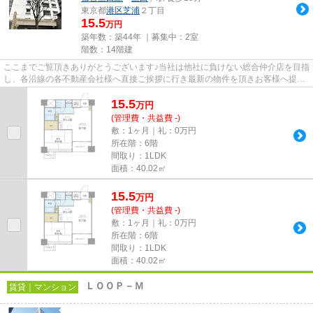
東京都
港区
芝浦
２丁目
15.5
万円
築年数：築44年 ｜募集中：
2室
階数：14階建
ここまでご覧頂きありがとうございます♪当社は他社に負けない総合仲介店を目指
し、各沿線の各不動産会社様へ直接ご挨拶に行き最新の物件を頂きお客様へ提供
しております！最新の情報は...
15.5
万
円
(管理費・共益費 -)
敷：1ヶ月｜礼：0万円
所在階：6階
間取り：1LDK
面積：40.02㎡
15.5
万
円
(管理費・共益費 -)
敷：1ヶ月｜礼：0万円
所在階：6階
間取り：1LDK
面積：40.02㎡
ＬＯＯＰ－Ｍ
賃貸｜マンション