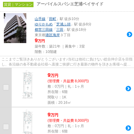
アーバイルスパシエ芝浦ベイサイド
賃貸｜マンション
山手線
「
田町
」駅 徒歩10分
ゆりかもめ
「
芝浦ふ頭
」駅 徒歩8分
都営三田線
「
三田
」駅 徒歩18分
東京都
港区
海岸
３丁目
9
万円
築年数：築21年 ｜募集中：
3室
階数：10階建
ここまでご覧頂きありがとうございます♪当社は他社に負けない総合仲介店を目指
し、各沿線の各不動産会社様へ直接ご挨拶に行き最新の物件を頂きお客様へ提供
しております！最新の情報は...
9
万
円
(管理費・共益費 8,000円)
敷：0万円｜礼：1ヶ月
所在階：6階
間取り：1K
面積：20.16㎡
9
万
円
(管理費・共益費 8,000円)
敷：0万円｜礼：1ヶ月
所在階：6階