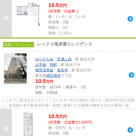
10.5
万
円
(管理費・共益費 -)
敷：1ヶ月｜礼：1ヶ月
所在階：2階
間取り：1K
面積：21.62㎡
レックス海岸通りレジデンス
賃貸｜マンション
ゆりかもめ
「
芝浦ふ頭
」駅 徒歩12分
山手線
「
田町
」駅 徒歩17分
都営浅草線
「
泉岳寺
」駅 徒歩22分
東京都
港区
海岸
３丁目
10.5
万円
築年数：築19年 ｜募集中：
2室
階数：10階建
ここまでご覧頂きありがとうございます♪当社は他社に負けない総合仲介店を目指
し、各沿線の各不動産会社様へ直接ご挨拶に行き最新の物件を頂きお客様へ提供
しております！最新の情報は...
10.5
万
円
(管理費・共益費 15,000円)
敷：0万円｜礼：1ヶ月
所在階：2階