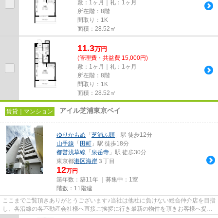
敷：1ヶ月｜礼：1ヶ月
所在階：8階
間取り：1K
面積：28.52㎡
11.3
万
円
(管理費・共益費 15,000円)
敷：1ヶ月｜礼：1ヶ月
所在階：8階
間取り：1K
面積：28.52㎡
アイル芝浦東京ベイ
賃貸｜マンション
ゆりかもめ
「
芝浦ふ頭
」駅 徒歩12分
山手線
「
田町
」駅 徒歩18分
都営浅草線
「
泉岳寺
」駅 徒歩30分
東京都
港区
海岸
３丁目
12
万円
築年数：築11年 ｜募集中：
1室
階数：11階建
ここまでご覧頂きありがとうございます♪当社は他社に負けない総合仲介店を目指
し、各沿線の各不動産会社様へ直接ご挨拶に行き最新の物件を頂きお客様へ提供
しております！最新の情報は...