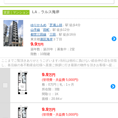
LA．ラルス海岸
賃貸｜マンション
ゆりかもめ
「
芝浦ふ頭
」駅 徒歩4分
山手線
「
田町
」駅 徒歩12分
都営三田線
「
三田
」駅 徒歩16分
東京都
港区
海岸
３丁目
9.9
万円
築年数：築20年 ｜募集中：
2室
階数：10階建
ここまでご覧頂きありがとうございます♪当社は他社に負けない総合仲介店を目指
し、各沿線の各不動産会社様へ直接ご挨拶に行き最新の物件を頂きお客様へ提供
しております！最新の情報は...
9.9
万
円
(管理費・共益費 5,000円)
敷：0万円｜礼：1ヶ月
所在階：3階
間取り：1K
面積：20.84㎡
9.9
万
円
(管理費・共益費 5,000円)