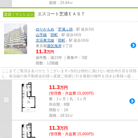
面積：25.84㎡
エスコート芝浦ＥＡＳＴ
賃貸｜マンション
ゆりかもめ
「
芝浦ふ頭
」駅 徒歩3分
山手線
「
田町
」駅 徒歩16分
京浜東北線
「
田町
」駅 徒歩16分
東京都
港区
海岸
３丁目
11.3
万円
築年数：築23年 ｜募集中：
3室
階数：12階建
ここまでご覧頂きありがとうございます♪当社は他社に負けない総合仲介店を目指
し、各沿線の各不動産会社様へ直接ご挨拶に行き最新の物件を頂きお客様へ提供
しております！最新の情報は...
11.3
万
円
(管理費・共益費 15,000円)
敷：1ヶ月｜礼：1ヶ月
所在階：8階
間取り：1K
面積：28.52㎡
11.3
万
円
(管理費・共益費 15,000円)