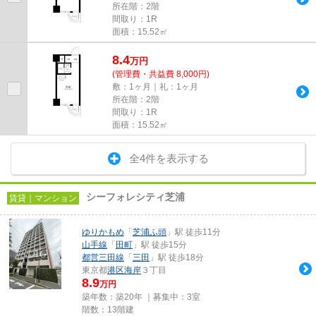
所在階：2階
間取り：1R
面積：15.52㎡
8.4
万
円
(管理費・共益費 8,000円)
敷：1ヶ月｜礼：1ヶ月
所在階：2階
間取り：1R
面積：15.52㎡
全4件を表示する
シーフォレシティ芝浦
賃貸｜マンション
ゆりかもめ
「
芝浦ふ頭
」駅 徒歩11分
山手線
「
田町
」駅 徒歩15分
都営三田線
「
三田
」駅 徒歩18分
東京都
港区
海岸
３丁目
8.9
万円
築年数：築20年 ｜募集中：
3室
階数：13階建