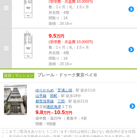
(管理費・共益費 10,000円)
敷：1ヶ月｜礼：1.5ヶ月
所在階：4階
間取り：1K
面積：20.16㎡
9.5
万
円
(管理費・共益費 10,000円)
敷：1ヶ月｜礼：1.5ヶ月
所在階：4階
間取り：1K
面積：20.16㎡
プレール・ドゥーク東京ベイⅢ
賃貸｜マンション
ゆりかもめ
「
芝浦ふ頭
」駅 徒歩11分
山手線
「
田町
」駅 徒歩18分
都営浅草線
「
三田
」駅 徒歩21分
東京都
港区
海岸
３丁目
9.8
10.5
万円～
万円
築年数：築20年 ｜募集中：
4室
階数：9階建
ここまでご覧頂きありがとうございます♪当社は他社に負けない総合仲介店を目指
し、各沿線の各不動産会社様へ直接ご挨拶に行き最新の物件を頂きお客様へ提供