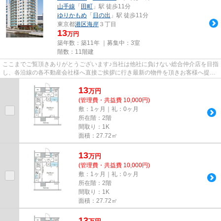
山手線
「
田町
」駅 徒歩11分
ゆりかもめ
「
日の出
」駅 徒歩11分
東京都
港区
海岸
３丁目
13
万円
築年数：築11年 ｜募集中：
3室
階数：11階建
ここまでご覧頂きありがとうございます♪当社は他社に負けない総合仲介店を目指
し、各沿線の各不動産会社様へ直接ご挨拶に行き最新の物件を頂きお客様へ提供
しております！最新の情報は...
13
万
円
(管理費・共益費 10,000円)
敷：1ヶ月｜礼：0ヶ月
所在階：2階
間取り：1K
面積：27.72㎡
13
万
円
(管理費・共益費 10,000円)
敷：1ヶ月｜礼：0ヶ月
所在階：2階
間取り：1K
面積：27.72㎡
13