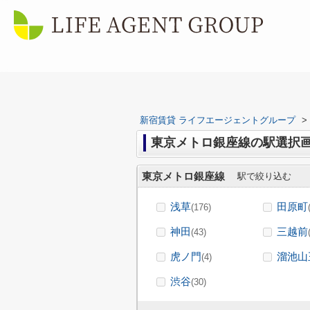
新宿賃貸 ライフエージェントグループ
>
東京メトロ銀座線の駅選択
東京メトロ銀座線
駅で絞り込む
浅草
田原町
(176)
神田
三越前
(43)
虎ノ門
溜池山
(4)
渋谷
(30)