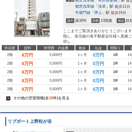
都営浅草線
「
本所吾妻橋
」駅 徒
都営浅草線
「
浅草
」駅 徒歩11分
半蔵門線
「
押上
」駅 徒歩16分
築38年
10階建
鉄
築年
階数
構造
ここまでご覧頂きありがとうございます
指し、各沿線の各不動産会社様へ直接ご
供し...
所在階
賃料
管理費・共益費
敷金
礼金
間取り
6
万円
0万円
2階
5,000円
1ヶ月
1R
14
6
万円
0万円
2階
5,000円
1ヶ月
1R
14
6
万円
0万円
2階
5,000円
1ヶ月
1R
14
6
万円
0万円
2階
5,000円
1ヶ月
1R
14
6
万円
0万円
2階
5,000円
1ヶ月
1R
14
その他の空室情報(全
10
件)を見る
+
リブポート上野松が谷