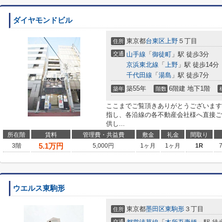
ダイヤモンドビル
東京都
台東区
上野
５丁目
住所
交通
山手線
「
御徒町
」駅 徒歩3分
京浜東北線
「
上野
」駅 徒歩14分
千代田線
「
湯島
」駅 徒歩7分
築55年
6階建 地下1階
築年
階数
ここまでご覧頂きありがとうございます
指し、各沿線の各不動産会社様へ直接ご
供し...
所在階
賃料
管理費・共益費
敷金
礼金
間取り
5.1
万円
3階
5,000円
1ヶ月
1ヶ月
1R
ウエルス東駒形
東京都
墨田区
東駒形
３丁目
住所
交通