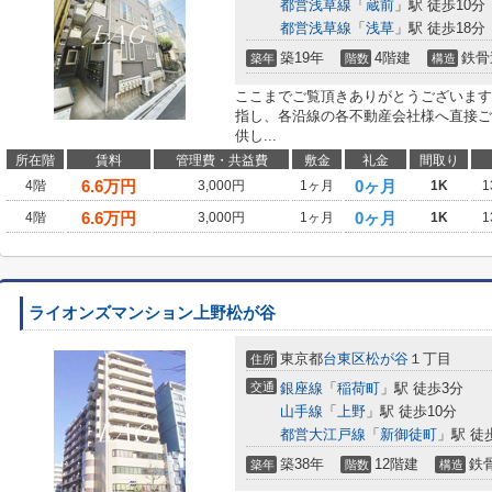
都営浅草線
「
蔵前
」駅 徒歩10分
都営浅草線
「
浅草
」駅 徒歩18分
築19年
4階建
鉄骨
築年
階数
構造
ここまでご覧頂きありがとうございます
指し、各沿線の各不動産会社様へ直接ご
供し...
所在階
賃料
管理費・共益費
敷金
礼金
間取り
6.6
万円
0ヶ月
4階
3,000円
1ヶ月
1K
1
6.6
万円
0ヶ月
4階
3,000円
1ヶ月
1K
1
ライオンズマンション上野松が谷
東京都
台東区
松が谷
１丁目
住所
交通
銀座線
「
稲荷町
」駅 徒歩3分
山手線
「
上野
」駅 徒歩10分
都営大江戸線
「
新御徒町
」駅 徒
築38年
12階建
鉄
築年
階数
構造