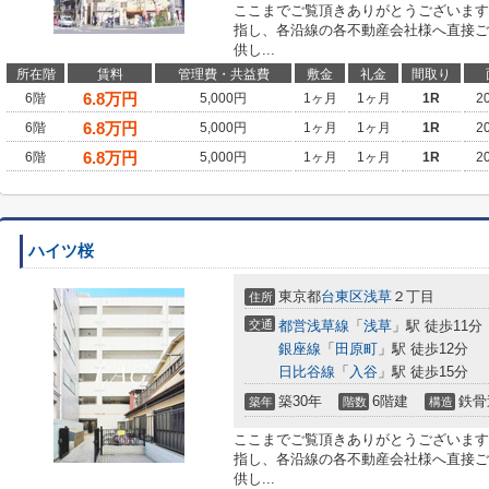
ここまでご覧頂きありがとうございます
指し、各沿線の各不動産会社様へ直接ご
供し...
所在階
賃料
管理費・共益費
敷金
礼金
間取り
6.8
万円
6階
5,000円
1ヶ月
1ヶ月
1R
2
6.8
万円
6階
5,000円
1ヶ月
1ヶ月
1R
2
6.8
万円
6階
5,000円
1ヶ月
1ヶ月
1R
2
ハイツ桜
東京都
台東区
浅草
２丁目
住所
交通
都営浅草線
「
浅草
」駅 徒歩11分
銀座線
「
田原町
」駅 徒歩12分
日比谷線
「
入谷
」駅 徒歩15分
築30年
6階建
鉄骨
築年
階数
構造
ここまでご覧頂きありがとうございます
指し、各沿線の各不動産会社様へ直接ご
供し...