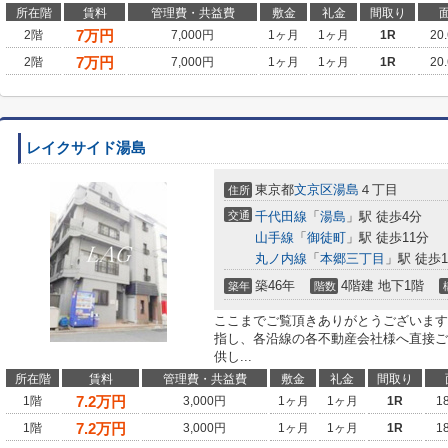
所在階
賃料
管理費・共益費
敷金
礼金
間取り
7
万円
2階
7,000円
1ヶ月
1ヶ月
1R
20
7
万円
2階
7,000円
1ヶ月
1ヶ月
1R
20
レイクサイド湯島
東京都
文京区
湯島
４丁目
住所
交通
千代田線
「
湯島
」駅 徒歩4分
山手線
「
御徒町
」駅 徒歩11分
丸ノ内線
「
本郷三丁目
」駅 徒歩1
築46年
4階建 地下1階
築年
階数
ここまでご覧頂きありがとうございます
指し、各沿線の各不動産会社様へ直接ご
供し...
所在階
賃料
管理費・共益費
敷金
礼金
間取り
7.2
万円
1階
3,000円
1ヶ月
1ヶ月
1R
1
7.2
万円
1階
3,000円
1ヶ月
1ヶ月
1R
1