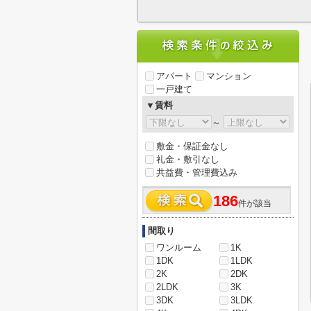
アパート
マンション
一戸建て
▼賃料
～
敷金・保証金なし
礼金・敷引なし
共益費・管理費込み
186
件が該当
間取り
ワンルーム
1K
1DK
1LDK
2K
2DK
2LDK
3K
3DK
3LDK