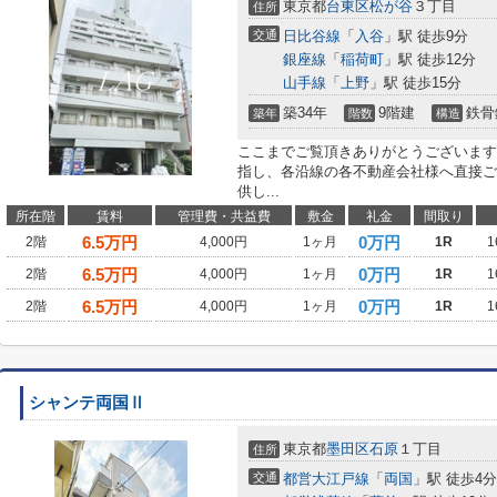
東京都
台東区
松が谷
３丁目
住所
交通
日比谷線
「
入谷
」駅 徒歩9分
銀座線
「
稲荷町
」駅 徒歩12分
山手線
「
上野
」駅 徒歩15分
築34年
9階建
鉄骨
築年
階数
構造
ここまでご覧頂きありがとうございます
指し、各沿線の各不動産会社様へ直接ご
供し...
所在階
賃料
管理費・共益費
敷金
礼金
間取り
6.5
万円
0万円
2階
4,000円
1ヶ月
1R
1
6.5
万円
0万円
2階
4,000円
1ヶ月
1R
1
6.5
万円
0万円
2階
4,000円
1ヶ月
1R
1
シャンテ両国Ⅱ
東京都
墨田区
石原
１丁目
住所
交通
都営大江戸線
「
両国
」駅 徒歩4分