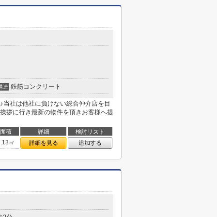
鉄筋コンクリート
構造
♪当社は他社に負けない総合仲介店を目
挨拶に行き最新の物件を頂きお客様へ提
面積
詳細
検討リスト
7.13㎡
詳細を見る
追加する