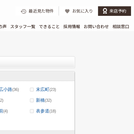
最近見た物件
お気に入り
来店予約
の声
スタッフ一覧
できること
採用情報
お問い合わせ
相談窓口
広小路
末広町
(36)
(23)
新橋
(2)
(32)
前
表参道
(4)
(18)