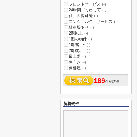
フロントサービス
(-)
24時間ゴミ出し可
(-)
住戸内覧可能
(-)
コンシェルジュサービス
(-)
駐車場あり
(-)
2階以上
(-)
1階の物件
(-)
10階以上
(-)
20階以上
(-)
最上階
(-)
南向き
(-)
角部屋
(-)
186
件が該当
新着物件