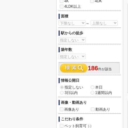
4K
4DK
4LDK以上
面積
～
駅からの徒歩
築年数
186
件が該当
情報公開日
指定しない
本日
3日以内
1週間以内
画像・動画あり
画像あり
動画あり
こだわり条件
ペット飼育可
(-)