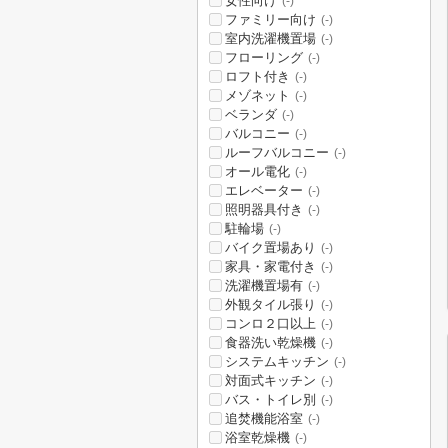
女性向け
(-)
ファミリー向け
(-)
室内洗濯機置場
(-)
フローリング
(-)
ロフト付き
(-)
メゾネット
(-)
ベランダ
(-)
バルコニー
(-)
ルーフバルコニー
(-)
オール電化
(-)
エレベーター
(-)
照明器具付き
(-)
駐輪場
(-)
バイク置場あり
(-)
家具・家電付き
(-)
洗濯機置場有
(-)
外観タイル張り
(-)
コンロ２口以上
(-)
食器洗い乾燥機
(-)
システムキッチン
(-)
対面式キッチン
(-)
バス・トイレ別
(-)
追焚機能浴室
(-)
浴室乾燥機
(-)