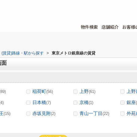
物件検索
店舗紹介
お客様
(賃貸)路線・駅から探す
>
東京メトロ銀座線の賃貸
画面
稲荷町
上野
上野
(89)
(56)
(61)
日本橋
京橋
銀座
(4)
(7)
(1)
王
赤坂見附
青山一丁目
外苑
(15)
(2)
(22)