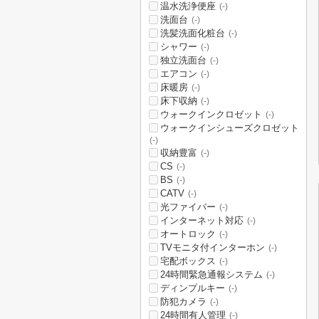
温水洗浄便座
(-)
洗面台
(-)
洗髪洗面化粧台
(-)
シャワー
(-)
独立洗面台
(-)
エアコン
(-)
床暖房
(-)
床下収納
(-)
ウォークインクロゼット
(-)
ウォークインシューズクロゼット
(-)
収納豊富
(-)
CS
(-)
BS
(-)
CATV
(-)
光ファイバー
(-)
インターネット対応
(-)
オートロック
(-)
TVモニタ付インターホン
(-)
宅配ボックス
(-)
24時間緊急通報システム
(-)
ディンプルキー
(-)
防犯カメラ
(-)
24時間有人管理
(-)