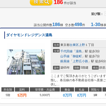
186
件が該当
並び順：
186
498
1-30
該当公開件数
棟 空き数
件
棟
ダイヤモンドレジデンス湯島
東京都
台東区
上野
１丁目
住所
交通
千代田線
「
湯島
」駅 徒歩3分
山手線
「
御徒町
」駅 徒歩7分
銀座線
「
上野広小路
」駅 徒歩6分
築65年
5階建
鉄筋
築年
階数
構造
ここまでご覧頂きありがとうございます
指し、各沿線の各不動産会社様へ直接ご
供し...
所在階
賃料
管理費・共益費
敷金
礼金
間取り
5
万円
0万円
0万円
5階
5,000円
1R