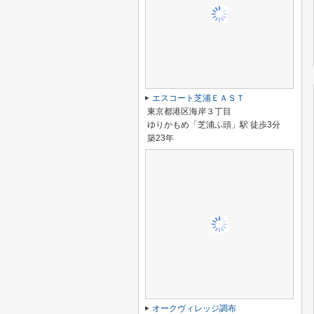
エスコート芝浦ＥＡＳＴ
東京都港区海岸３丁目
ゆりかもめ「芝浦ふ頭」駅 徒歩3分
築23年
オークヴィレッジ調布