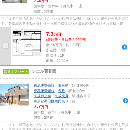
7.3
万円
築年数：築35年 ｜募集中：
1室
階数：5階建
ここまでご覧頂きありがとうございます♪当社は他社に負けない総合仲介店を目指
し、各沿線の各不動産会社様へ直接ご挨拶に行き最新の物件を頂きお客様へ提供
しております！最新の情報は...
7.3
万
円
(管理費・共益費 5,000円)
敷：0万円｜礼：0万円
所在階：2階
間取り：1K
面積：20.00㎡
シエル百花園
賃貸｜アパート
東武伊勢崎線
「
東向島
」駅 徒歩6分
東武伊勢崎線
「
曳舟
」駅 徒歩9分
京成押上線
「
京成曳舟
」駅 徒歩10分
東京都
墨田区
東向島
３丁目
7.7
万円
築年数：築7年 ｜募集中：
1室
階数：2階建
ここまでご覧頂きありがとうございます♪当社は他社に負けない総合仲介店を目指
し、各沿線の各不動産会社様へ直接ご挨拶に行き最新の物件を頂きお客様へ提供