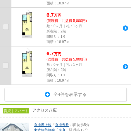
面積：18.97㎡
6.7
万
円
(管理費・共益費 5,000円)
敷：0ヶ月｜礼：1ヶ月
所在階：2階
間取り：1R
面積：18.97㎡
6.7
万
円
(管理費・共益費 5,000円)
敷：0ヶ月｜礼：1ヶ月
所在階：2階
間取り：1R
面積：18.97㎡
全4件を表示する
アクセス八広
賃貸｜アパート
京成押上線
「
京成曳舟
」駅 徒歩5分
東武伊勢崎線
「
曳舟
」駅 徒歩12分