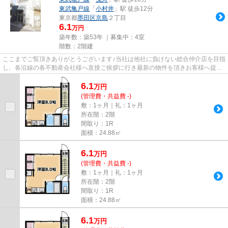
東武亀戸線
「
小村井
」駅 徒歩12分
東京都
墨田区
京島
２丁目
6.1
万円
築年数：築53年 ｜募集中：
4室
階数：2階建
ここまでご覧頂きありがとうございます♪当社は他社に負けない総合仲介店を目指
し、各沿線の各不動産会社様へ直接ご挨拶に行き最新の物件を頂きお客様へ提供
しております！最新の情報は...
6.1
万
円
(管理費・共益費 -)
敷：1ヶ月｜礼：1ヶ月
所在階：2階
間取り：1R
面積：24.88㎡
6.1
万
円
(管理費・共益費 -)
敷：1ヶ月｜礼：1ヶ月
所在階：2階
間取り：1R
面積：24.88㎡
6.1
万
円