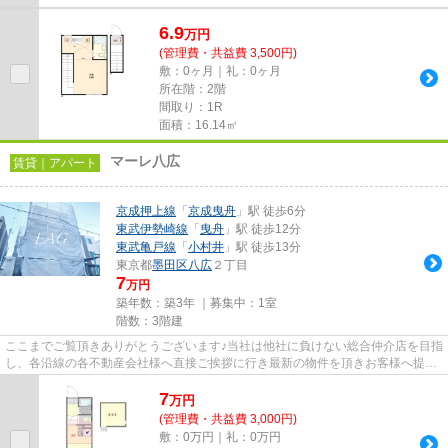
6.9
万
円
(管理費・共益費 3,500円)
敷：0ヶ月｜礼：0ヶ月
所在階：2階
間取り：1R
面積：16.14㎡
マーレ八広
賃貸｜アパート
京成押上線
「
京成曳舟
」駅 徒歩6分
東武伊勢崎線
「
曳舟
」駅 徒歩12分
東武亀戸線
「
小村井
」駅 徒歩13分
東京都
墨田区
八広
２丁目
7
万円
築年数：築3年 ｜募集中：
1室
階数：3階建
ここまでご覧頂きありがとうございます♪当社は他社に負けない総合仲介店を目指
し、各沿線の各不動産会社様へ直接ご挨拶に行き最新の物件を頂きお客様へ提供
しております！最新の情報は...
7
万
円
(管理費・共益費 3,000円)
敷：0万円｜礼：0万円