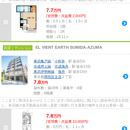
しております！最新の情報は...
7.7
万
円
(管理費・共益費 2,000円)
敷：0.5ヶ月｜礼：1.5ヶ月
所在階：1階
間取り：1R
面積：24.11㎡
EL VIENT EARTH SUMIDA-AZUMA
賃貸｜マンション
東武亀戸線
「
小村井
」駅 徒歩5分
京成押上線
「
京成曳舟
」駅 徒歩13分
東武伊勢崎線
「
曳舟
」駅 徒歩15分
東京都
墨田区
文花
２丁目
7.8
万円
築年数：築18年 ｜募集中：
4室
階数：6階建
ここまでご覧頂きありがとうございます♪当社は他社に負けない総合仲介店を目指
し、各沿線の各不動産会社様へ直接ご挨拶に行き最新の物件を頂きお客様へ提供
しております！最新の情報は...
7.8
万
円
(管理費・共益費 10,000円)
敷：0万円｜礼：1.1ヶ月