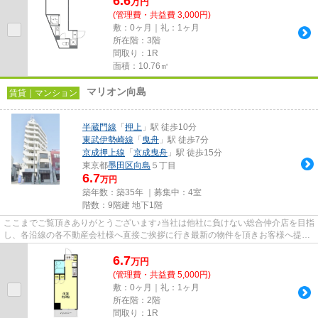
6.6
万
円
(管理費・共益費 3,000円)
敷：0ヶ月｜礼：1ヶ月
所在階：3階
間取り：1R
面積：10.76㎡
マリオン向島
賃貸｜マンション
半蔵門線
「
押上
」駅 徒歩10分
東武伊勢崎線
「
曳舟
」駅 徒歩7分
京成押上線
「
京成曳舟
」駅 徒歩15分
東京都
墨田区
向島
５丁目
6.7
万円
築年数：築35年 ｜募集中：
4室
階数：9階建 地下1階
ここまでご覧頂きありがとうございます♪当社は他社に負けない総合仲介店を目指
し、各沿線の各不動産会社様へ直接ご挨拶に行き最新の物件を頂きお客様へ提供
しております！最新の情報は...
6.7
万
円
(管理費・共益費 5,000円)
敷：0ヶ月｜礼：1ヶ月
所在階：2階
間取り：1R