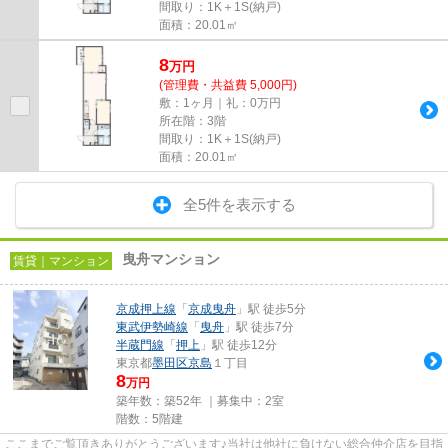
間取り：1K＋1S(納戸)
面積：20.01㎡
8
万
円
(管理費・共益費 5,000円)
敷：1ヶ月｜礼：0万円
所在階：3階
間取り：1K＋1S(納戸)
面積：20.01㎡
全5件を表示する
曳舟マンション
賃貸｜マンション
京成押上線
「
京成曳舟
」駅 徒歩5分
東武伊勢崎線
「
曳舟
」駅 徒歩7分
半蔵門線
「
押上
」駅 徒歩12分
東京都
墨田区
京島
１丁目
8
万円
築年数：築52年 ｜募集中：
2室
階数：5階建
ここまでご覧頂きありがとうございます♪当社は他社に負けない総合仲介店を目指