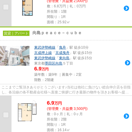
(管理費・共益費 2,000円)
敷：6.8万円｜礼：0万円
所在階：1階
間取り：1R
面積：25.92㎡
向島ｐｅａｃｅ－ｃｕｂｅ
賃貸｜アパート
東武伊勢崎線
「
曳舟
」駅 徒歩10分
京成押上線
「
京成曳舟
」駅 徒歩15分
東武伊勢崎線
「
東向島
」駅 徒歩15分
東京都
墨田区
向島
５丁目
6.9
万円
築年数：築9年 ｜募集中：
2室
階数：2階建
ここまでご覧頂きありがとうございます♪当社は他社に負けない総合仲介店を目指
し、各沿線の各不動産会社様へ直接ご挨拶に行き最新の物件を頂きお客様へ提供
しております！最新の情報は...
6.9
万
円
(管理費・共益費 3,500円)
敷：0ヶ月｜礼：0ヶ月
所在階：2階
間取り：1R
面積：16.14㎡