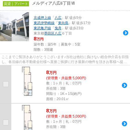
メルディア八広6丁目Ⅶ
賃貸｜アパート
京成押上線
「
八広
」駅 徒歩5分
東武伊勢崎線
「
東向島
」駅 徒歩17分
東武亀戸線
「
曳舟
」駅 徒歩23分
東京都
墨田区
八広
６丁目
8
万円
築年数：築5年 ｜募集中：
5室
階数：3階建
ここまでご覧頂きありがとうございます♪当社は他社に負けない総合仲介店を目指
し、各沿線の各不動産会社様へ直接ご挨拶に行き最新の物件を頂きお客様へ提供
しております！最新の情報は...
8
万
円
(管理費・共益費 5,000円)
敷：1ヶ月｜礼：0万円
所在階：3階
間取り：1K＋1S(納戸)
面積：20.01㎡
8
万
円
(管理費・共益費 5,000円)
敷：1ヶ月｜礼：0万円
所在階：3階