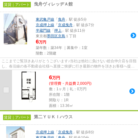
曳舟ヴィレッヂＡ館
賃貸｜アパート
東武亀戸線
「
曳舟
」駅 徒歩5分
京成押上線
「
京成曳舟
」駅 徒歩7分
半蔵門線
「
押上
」駅 徒歩11分
東京都
墨田区
京島
１丁目
6
万円
築年数：築34年 ｜募集中：
1室
階数：2階建
ここまでご覧頂きありがとうございます♪当社は他社に負けない総合仲介店を目指
し、各沿線の各不動産会社様へ直接ご挨拶に行き最新の物件を頂きお客様へ提供
しております！最新の情報は...
6
万
円
(管理費・共益費 2,000円)
敷：1ヶ月｜礼：0万円
所在階：1階
間取り：1R
面積：13.36㎡
第二ＹＵＫＩハウス
賃貸｜アパート
京成押上線
「
京成曳舟
」駅 徒歩8分
東武亀戸線
「
曳舟
」駅 徒歩10分