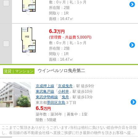
敷：0ヶ月｜礼：1ヶ月
所在階：2階
間取り：1R
面積：16.47㎡
6.3
万
円
(管理費・共益費 5,000円)
敷：0ヶ月｜礼：1ヶ月
所在階：2階
間取り：1R
面積：16.47㎡
ウインベルソロ曳舟第二
賃貸｜マンション
京成押上線
「
京成曳舟
」駅 徒歩9分
東武亀戸線
「
小村井
」駅 徒歩10分
東武伊勢崎線
「
曳舟
」駅 徒歩13分
東京都
墨田区
京島
３丁目
6.5
万円
築年数：築36年 ｜募集中：
1室
階数：5階建
ここまでご覧頂きありがとうございます♪当社は他社に負けない総合仲介店を目指
し、各沿線の各不動産会社様へ直接ご挨拶に行き最新の物件を頂きお客様へ提供
しております！最新の情報は...