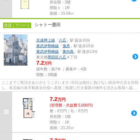
所在階：3階
間取り：1R
面積：15.09㎡
シャトー墨田
賃貸｜アパート
京成押上線
「
八広
」駅 徒歩10分
東武伊勢崎線
「
曳舟
」駅 徒歩15分
東武伊勢崎線
「
東向島
」駅 徒歩13分
東京都
墨田区
八広
４丁目
7.2
万円
築年数：築7年 ｜募集中：
4室
階数：3階建
ここまでご覧頂きありがとうございます♪当社は他社に負けない総合仲介店を目指
し、各沿線の各不動産会社様へ直接ご挨拶に行き最新の物件を頂きお客様へ提供
しております！最新の情報は...
7.2
万
円
(管理費・共益費 5,000円)
敷：0万円｜礼：0万円
所在階：1階
間取り：1K
面積：21.20㎡