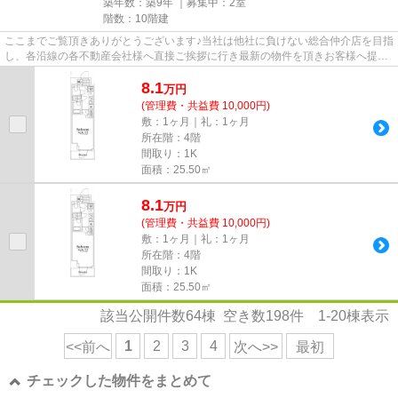
築年数：築9年 ｜募集中：
2室
階数：10階建
ここまでご覧頂きありがとうございます♪当社は他社に負けない総合仲介店を目指
し、各沿線の各不動産会社様へ直接ご挨拶に行き最新の物件を頂きお客様へ提供
しております！最新の情報は...
8.1
万
円
(管理費・共益費 10,000円)
敷：1ヶ月｜礼：1ヶ月
所在階：4階
間取り：1K
面積：25.50㎡
8.1
万
円
(管理費・共益費 10,000円)
敷：1ヶ月｜礼：1ヶ月
所在階：4階
間取り：1K
面積：25.50㎡
該当公開件数
64
棟 空き数
198
件
1-20
棟表示
1
2
3
4
<<前へ
次へ>>
最初
チェックした物件をまとめて