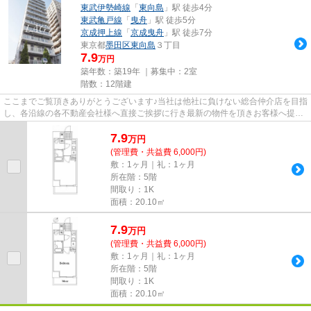
東武伊勢崎線
「
東向島
」駅 徒歩4分
東武亀戸線
「
曳舟
」駅 徒歩5分
京成押上線
「
京成曳舟
」駅 徒歩7分
東京都
墨田区
東向島
３丁目
7.9
万円
築年数：築19年 ｜募集中：
2室
階数：12階建
ここまでご覧頂きありがとうございます♪当社は他社に負けない総合仲介店を目指
し、各沿線の各不動産会社様へ直接ご挨拶に行き最新の物件を頂きお客様へ提供
しております！最新の情報は...
7.9
万
円
(管理費・共益費 6,000円)
敷：1ヶ月｜礼：1ヶ月
所在階：5階
間取り：1K
面積：20.10㎡
7.9
万
円
(管理費・共益費 6,000円)
敷：1ヶ月｜礼：1ヶ月
所在階：5階
間取り：1K
面積：20.10㎡