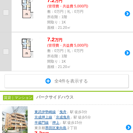
7.2
万
円
(管理費・共益費 5,000円)
敷：0万円｜礼：0万円
所在階：1階
間取り：1K
面積：21.20㎡
7.2
万
円
(管理費・共益費 5,000円)
敷：0万円｜礼：0万円
所在階：1階
間取り：1K
面積：21.20㎡
全4件を表示する
パークサイドハウス
賃貸｜マンション
東武伊勢崎線
「
曳舟
」駅 徒歩3分
京成押上線
「
京成曳舟
」駅 徒歩5分
半蔵門線
「
押上
」駅 徒歩15分
東京都
墨田区
東向島
２丁目