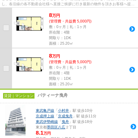
し、各沿線の各不動産会社様へ直接ご挨拶に行き最新の物件を頂きお客様へ提供
しております！最新の情報は...
8
万
円
(管理費・共益費 5,000円)
敷：0ヶ月｜礼：1ヶ月
所在階：4階
間取り：1DK
面積：25.20㎡
8
万
円
(管理費・共益費 5,000円)
敷：0ヶ月｜礼：1ヶ月
所在階：4階
間取り：1DK
面積：25.20㎡
パティーナ曳舟
賃貸｜マンション
東武亀戸線
「
小村井
」駅 徒歩10分
京成押上線
「
京成曳舟
」駅 徒歩11分
東武伊勢崎線
「
曳舟
」駅 徒歩18分
東京都
墨田区
八広
２丁目
8.1
万円