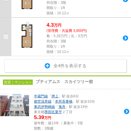
所在階：3階
間取り：1R
面積：10.12㎡
4.3
万
円
(管理費・共益費 3,000円)
敷：5.28万円｜礼：0万円
所在階：3階
間取り：1R
面積：10.12㎡
全4件を表示する
プティアムス スカイツリー前
賃貸｜マンション
半蔵門線
「
押上
」駅 徒歩6分
都営浅草線
「
本所吾妻橋
」駅 徒歩10分
東武伊勢崎線
「
曳舟
」駅 徒歩19分
東京都
墨田区
業平
２丁目
5.39
万円
築年数：築13年 ｜募集中：
3室
階数：3階建