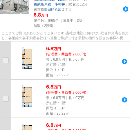
東武亀戸線
「
小村井
」駅 徒歩12分
東京都
墨田区
八広
２丁目
6.8
万円
築年数：築65年 ｜募集中：
3室
階数：2階建
ここまでご覧頂きありがとうございます♪当社は他社に負けない総合仲介店を目指
し、各沿線の各不動産会社様へ直接ご挨拶に行き最新の物件を頂きお客様へ提供
しております！最新の情報は...
6.8
万
円
(管理費・共益費 2,000円)
敷：6.8万円｜礼：0万円
所在階：1階
間取り：1R
面積：25.92㎡
6.8
万
円
(管理費・共益費 2,000円)
敷：6.8万円｜礼：0万円
所在階：1階
間取り：1R
面積：25.92㎡
6.8
万
円