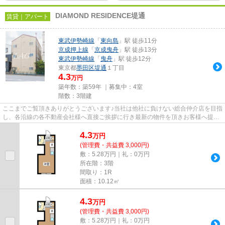
DIAMOND RESIDENCE堤通
賃貸｜アパート
東武伊勢崎線
「
東向島
」駅 徒歩11分
京成押上線
「
京成曳舟
」駅 徒歩13分
東武伊勢崎線
「
曳舟
」駅 徒歩12分
東京都
墨田区
堤通
１丁目
4.3
万円
築年数：築59年 ｜募集中：
4室
階数：3階建
ここまでご覧頂きありがとうございます♪当社は他社に負けない総合仲介店を目指
し、各沿線の各不動産会社様へ直接ご挨拶に行き最新の物件を頂きお客様へ提供
しております！最新の情報は...
4.3
万
円
(管理費・共益費 3,000円)
敷：5.28万円｜礼：0万円
所在階：3階
間取り：1R
面積：10.12㎡
4.3
万
円
(管理費・共益費 3,000円)
敷：5.28万円｜礼：0万円