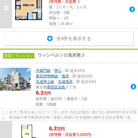
(管理費・共益費 -)
敷：1ヶ月｜礼：1ヶ月
所在階：2階
間取り：1R
面積：24.88㎡
全4件を表示する
ウィンベルソロ曳舟第３
賃貸｜マンション
半蔵門線
「
押上
」駅 徒歩10分
東武伊勢崎線
「
曳舟
」駅 徒歩10分
京成押上線
「
京成曳舟
」駅 徒歩10分
東京都
墨田区
京島
２丁目
6.3
万円
築年数：築35年 ｜募集中：
2室
階数：5階建
ここまでご覧頂きありがとうございます♪当社は他社に負けない総合仲介店を目指
し、各沿線の各不動産会社様へ直接ご挨拶に行き最新の物件を頂きお客様へ提供
しております！最新の情報は...
6.3
万
円
(管理費・共益費 5,000円)