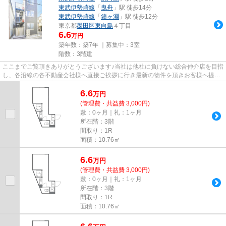
東武伊勢崎線
「
曳舟
」駅 徒歩14分
東武伊勢崎線
「
鐘ヶ淵
」駅 徒歩12分
東京都
墨田区
東向島
４丁目
6.6
万円
築年数：築7年 ｜募集中：
3室
階数：3階建
ここまでご覧頂きありがとうございます♪当社は他社に負けない総合仲介店を目指
し、各沿線の各不動産会社様へ直接ご挨拶に行き最新の物件を頂きお客様へ提供
しております！最新の情報は...
6.6
万
円
(管理費・共益費 3,000円)
敷：0ヶ月｜礼：1ヶ月
所在階：3階
間取り：1R
面積：10.76㎡
6.6
万
円
(管理費・共益費 3,000円)
敷：0ヶ月｜礼：1ヶ月
所在階：3階
間取り：1R
面積：10.76㎡