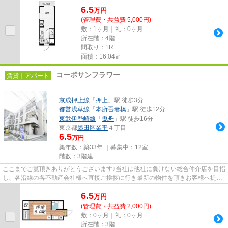
6.5
万
円
(管理費・共益費 5,000円)
敷：1ヶ月｜礼：0ヶ月
所在階：4階
間取り：1R
面積：16.04㎡
コーポサンフラワー
賃貸｜アパート
京成押上線
「
押上
」駅 徒歩3分
都営浅草線
「
本所吾妻橋
」駅 徒歩12分
東武伊勢崎線
「
曳舟
」駅 徒歩16分
東京都
墨田区
業平
４丁目
6.5
万円
築年数：築33年 ｜募集中：
12室
階数：3階建
ここまでご覧頂きありがとうございます♪当社は他社に負けない総合仲介店を目指
し、各沿線の各不動産会社様へ直接ご挨拶に行き最新の物件を頂きお客様へ提供
しております！最新の情報は...
6.5
万
円
(管理費・共益費 2,000円)
敷：0ヶ月｜礼：0ヶ月
所在階：3階