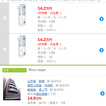
しております！最新の情報は...
14.2
万
円
(管理費・共益費 -)
敷：1ヶ月｜礼：1ヶ月
所在階：14階
間取り：1K
面積：24.67㎡
14.2
万
円
(管理費・共益費 -)
敷：1ヶ月｜礼：1ヶ月
所在階：14階
間取り：1K
面積：24.67㎡
Riso siepe
賃貸｜マンション
山手線
「
新橋
」駅 徒歩5分
都営三田線
「
内幸町
」駅 徒歩5分
銀座線
「
虎ノ門
」駅 徒歩8分
東京都
港区
新橋
２丁目
14.8
万円
築年数：築7年 ｜募集中：
2室