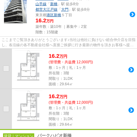
山手線
「
新橋
」駅 徒歩8分
都営大江戸線
「
大門
」駅 徒歩8分
東京都
港区
新橋
５丁目
16.2
万円
築年数：築10年 ｜募集中：
2室
階数：15階建
ここまでご覧頂きありがとうございます♪当社は他社に負けない総合仲介店を目指
し、各沿線の各不動産会社様へ直接ご挨拶に行き最新の物件を頂きお客様へ提供
しております！最新の情報は...
16.2
万
円
(管理費・共益費 12,000円)
敷：1ヶ月｜礼：1ヶ月
所在階：3階
間取り：1LDK
面積：29.64㎡
16.2
万
円
(管理費・共益費 12,000円)
敷：1ヶ月｜礼：1ヶ月
所在階：3階
間取り：1LDK
面積：29.64㎡
パークハビオ新橋
賃貸｜マンション