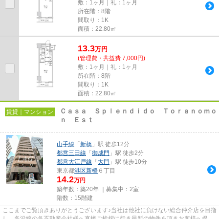
敷：1ヶ月｜礼：1ヶ月
所在階：8階
間取り：1K
面積：22.80㎡
13.3
万
円
(管理費・共益費 7,000円)
敷：1ヶ月｜礼：1ヶ月
所在階：8階
間取り：1K
面積：22.80㎡
Ｃａｓａ Ｓｐｌｅｎｄｉｄｏ Ｔｏｒａｎｏｍｏ
賃貸｜マンション
ｎ Ｅｓｔ
山手線
「
新橋
」駅 徒歩12分
都営三田線
「
御成門
」駅 徒歩2分
都営大江戸線
「
大門
」駅 徒歩10分
東京都
港区
新橋
６丁目
14.2
万円
築年数：築20年 ｜募集中：
2室
階数：15階建
ここまでご覧頂きありがとうございます♪当社は他社に負けない総合仲介店を目指
し、各沿線の各不動産会社様へ直接ご挨拶に行き最新の物件を頂きお客様へ提供