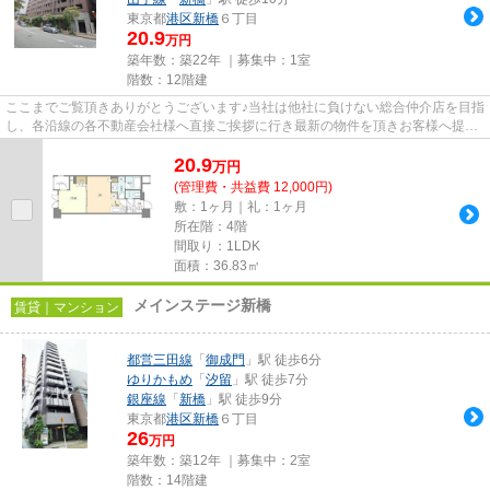
東京都
港区
新橋
６丁目
20.9
万円
築年数：築22年 ｜募集中：
1室
階数：12階建
ここまでご覧頂きありがとうございます♪当社は他社に負けない総合仲介店を目指
し、各沿線の各不動産会社様へ直接ご挨拶に行き最新の物件を頂きお客様へ提供
しております！最新の情報は...
20.9
万
円
(管理費・共益費 12,000円)
敷：1ヶ月｜礼：1ヶ月
所在階：4階
間取り：1LDK
面積：36.83㎡
メインステージ新橋
賃貸｜マンション
都営三田線
「
御成門
」駅 徒歩6分
ゆりかもめ
「
汐留
」駅 徒歩7分
銀座線
「
新橋
」駅 徒歩9分
東京都
港区
新橋
６丁目
26
万円
築年数：築12年 ｜募集中：
2室
階数：14階建