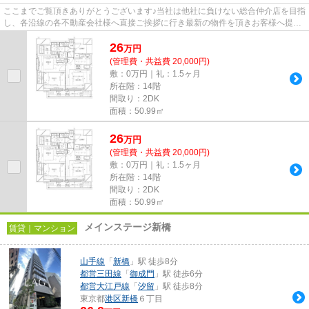
ここまでご覧頂きありがとうございます♪当社は他社に負けない総合仲介店を目指
し、各沿線の各不動産会社様へ直接ご挨拶に行き最新の物件を頂きお客様へ提供
しております！最新の情報は...
26
万
円
(管理費・共益費 20,000円)
敷：0万円｜礼：1.5ヶ月
所在階：14階
間取り：2DK
面積：50.99㎡
26
万
円
(管理費・共益費 20,000円)
敷：0万円｜礼：1.5ヶ月
所在階：14階
間取り：2DK
面積：50.99㎡
メインステージ新橋
賃貸｜マンション
山手線
「
新橋
」駅 徒歩8分
都営三田線
「
御成門
」駅 徒歩6分
都営大江戸線
「
汐留
」駅 徒歩8分
東京都
港区
新橋
６丁目