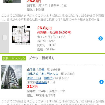
26.8
万円
築年数：築12年 ｜募集中：
1室
階数：14階建
ここまでご覧頂きありがとうございます♪当社は他社に負けない総合仲介店を目指
し、各沿線の各不動産会社様へ直接ご挨拶に行き最新の物件を頂きお客様へ提供
しております！最新の情報は...
26.8
万
円
(管理費・共益費 20,000円)
敷：2ヶ月｜礼：1ヶ月
所在階：12階
間取り：2LDK
面積：50.99㎡
プラウド新虎通り
賃貸｜マンション
山手線
「
新橋
」駅 徒歩6分
日比谷線
「
虎ノ門ヒルズ
」駅 徒歩8分
都営三田線
「
御成門
」駅 徒歩6分
東京都
港区
新橋
４丁目
31
万円
築年数：築4年 ｜募集中：
2室
階数：18階建 地下1階
ここまでご覧頂きありがとうございます♪当社は他社に負けない総合仲介店を目指