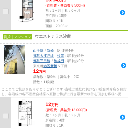
万
円
(管理費・共益費 8,500円)
敷：1ヶ月｜礼：0ヶ月
所在階：15階
間取り：1K
面積：20.03㎡
ウエストテラス汐留
賃貸｜マンション
山手線
「
新橋
」駅 徒歩4分
都営大江戸線
「
汐留
」駅 徒歩5分
都営三田線
「
御成門
」駅 徒歩9分
東京都
港区
新橋
５丁目
12
万円
築年数：築9年 ｜募集中：
2室
階数：11階建
ここまでご覧頂きありがとうございます♪当社は他社に負けない総合仲介店を目指
し、各沿線の各不動産会社様へ直接ご挨拶に行き最新の物件を頂きお客様へ提供
しております！最新の情報は...
12
万
円
(管理費・共益費 13,000円)
敷：1ヶ月｜礼：2ヶ月
所在階：4階
間取り：1K