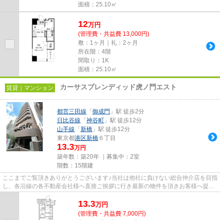
面積：25.10㎡
12
万
円
(管理費・共益費 13,000円)
敷：1ヶ月｜礼：2ヶ月
所在階：4階
間取り：1K
面積：25.10㎡
カーサスプレンディッド虎ノ門エスト
賃貸｜マンション
都営三田線
「
御成門
」駅 徒歩2分
日比谷線
「
神谷町
」駅 徒歩12分
山手線
「
新橋
」駅 徒歩12分
東京都
港区
新橋
６丁目
13.3
万円
築年数：築20年 ｜募集中：
2室
階数：15階建
ここまでご覧頂きありがとうございます♪当社は他社に負けない総合仲介店を目指
し、各沿線の各不動産会社様へ直接ご挨拶に行き最新の物件を頂きお客様へ提供
しております！最新の情報は...
13.3
万
円
(管理費・共益費 7,000円)