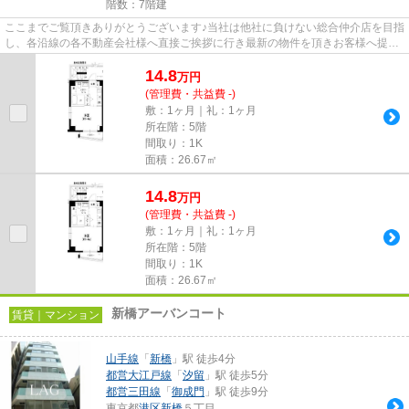
階数：7階建
ここまでご覧頂きありがとうございます♪当社は他社に負けない総合仲介店を目指
し、各沿線の各不動産会社様へ直接ご挨拶に行き最新の物件を頂きお客様へ提供
しております！最新の情報は...
14.8
万
円
(管理費・共益費 -)
敷：1ヶ月｜礼：1ヶ月
所在階：5階
間取り：1K
面積：26.67㎡
14.8
万
円
(管理費・共益費 -)
敷：1ヶ月｜礼：1ヶ月
所在階：5階
間取り：1K
面積：26.67㎡
新橋アーバンコート
賃貸｜マンション
山手線
「
新橋
」駅 徒歩4分
都営大江戸線
「
汐留
」駅 徒歩5分
都営三田線
「
御成門
」駅 徒歩9分
東京都
港区
新橋
５丁目