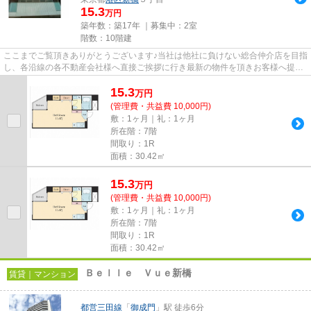
15.3
万円
築年数：築17年 ｜募集中：
2室
階数：10階建
ここまでご覧頂きありがとうございます♪当社は他社に負けない総合仲介店を目指
し、各沿線の各不動産会社様へ直接ご挨拶に行き最新の物件を頂きお客様へ提供
しております！最新の情報は...
15.3
万
円
(管理費・共益費 10,000円)
敷：1ヶ月｜礼：1ヶ月
所在階：7階
間取り：1R
面積：30.42㎡
15.3
万
円
(管理費・共益費 10,000円)
敷：1ヶ月｜礼：1ヶ月
所在階：7階
間取り：1R
面積：30.42㎡
Ｂｅｌｌｅ Ｖｕｅ新橋
賃貸｜マンション
都営三田線
「
御成門
」駅 徒歩6分