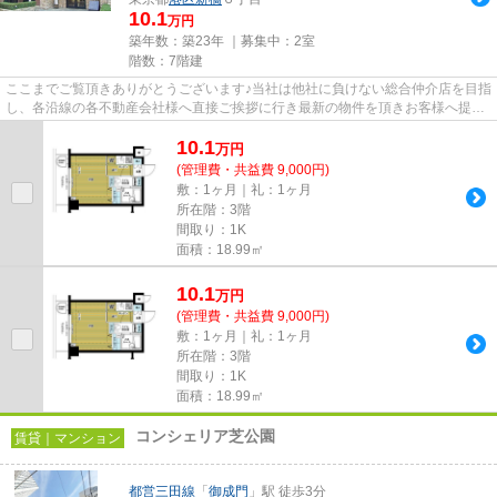
10.1
万円
築年数：築23年 ｜募集中：
2室
階数：7階建
ここまでご覧頂きありがとうございます♪当社は他社に負けない総合仲介店を目指
し、各沿線の各不動産会社様へ直接ご挨拶に行き最新の物件を頂きお客様へ提供
しております！最新の情報は...
10.1
万
円
(管理費・共益費 9,000円)
敷：1ヶ月｜礼：1ヶ月
所在階：3階
間取り：1K
面積：18.99㎡
10.1
万
円
(管理費・共益費 9,000円)
敷：1ヶ月｜礼：1ヶ月
所在階：3階
間取り：1K
面積：18.99㎡
コンシェリア芝公園
賃貸｜マンション
都営三田線
「
御成門
」駅 徒歩3分