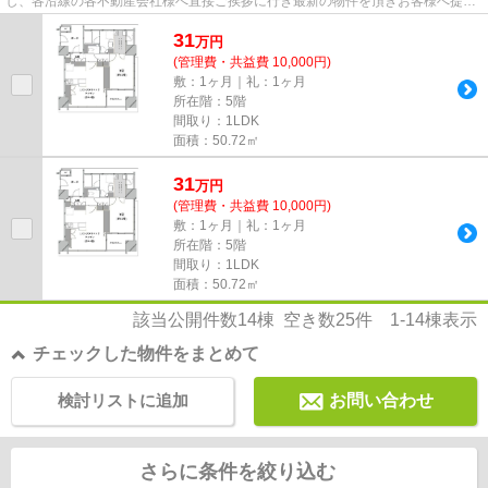
し、各沿線の各不動産会社様へ直接ご挨拶に行き最新の物件を頂きお客様へ提供
しております！最新の情報は...
31
万
円
(管理費・共益費 10,000円)
敷：1ヶ月｜礼：1ヶ月
所在階：5階
間取り：1LDK
面積：50.72㎡
31
万
円
(管理費・共益費 10,000円)
敷：1ヶ月｜礼：1ヶ月
所在階：5階
間取り：1LDK
面積：50.72㎡
該当公開件数
14
棟 空き数
25
件
1-14
棟表示
チェックした物件をまとめて
検討リストに追加
お問い合わせ
さらに条件を絞り込む