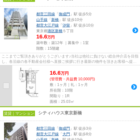
都営三田線
「
御成門
」駅 徒歩5分
山手線
「
新橋
」駅 徒歩10分
都営大江戸線
「
汐留
」駅 徒歩10分
東京都
港区
新橋
５丁目
16.6
万円
築年数：築12年 ｜募集中：
1室
階数：15階建
ここまでご覧頂きありがとうございます♪当社は他社に負けない総合仲介店を目指
し、各沿線の各不動産会社様へ直接ご挨拶に行き最新の物件を頂きお客様へ提供
しております！最新の情報は...
16.6
万
円
(管理費・共益費 10,000円)
敷：1ヶ月｜礼：1ヶ月
所在階：10階
間取り：1R
面積：25.03㎡
シティハウス東京新橋
賃貸｜マンション
都営三田線
「
御成門
」駅 徒歩3分
都営大江戸線
「
大門
」駅 徒歩8分
山手線
「
新橋
」駅 徒歩10分