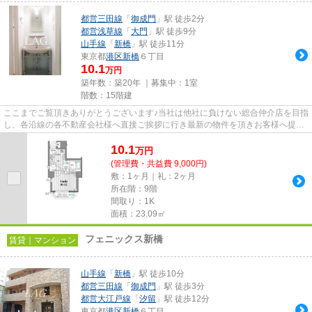
都営三田線
「
御成門
」駅 徒歩2分
都営浅草線
「
大門
」駅 徒歩9分
山手線
「
新橋
」駅 徒歩11分
東京都
港区
新橋
６丁目
10.1
万円
築年数：築20年 ｜募集中：
1室
階数：15階建
ここまでご覧頂きありがとうございます♪当社は他社に負けない総合仲介店を目指
し、各沿線の各不動産会社様へ直接ご挨拶に行き最新の物件を頂きお客様へ提供
しております！最新の情報は...
10.1
万
円
(管理費・共益費 9,000円)
敷：1ヶ月｜礼：2ヶ月
所在階：9階
間取り：1K
面積：23.09㎡
フェニックス新橋
賃貸｜マンション
山手線
「
新橋
」駅 徒歩10分
都営三田線
「
御成門
」駅 徒歩3分
都営大江戸線
「
汐留
」駅 徒歩12分
東京都
港区
新橋
６丁目