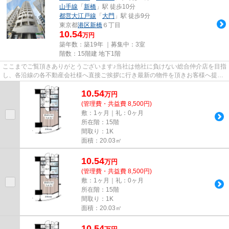
山手線
「
新橋
」駅 徒歩10分
都営大江戸線
「
大門
」駅 徒歩9分
東京都
港区
新橋
６丁目
10.54
万円
築年数：築19年 ｜募集中：
3室
階数：15階建 地下1階
ここまでご覧頂きありがとうございます♪当社は他社に負けない総合仲介店を目指
し、各沿線の各不動産会社様へ直接ご挨拶に行き最新の物件を頂きお客様へ提供
しております！最新の情報は...
10.54
万
円
(管理費・共益費 8,500円)
敷：1ヶ月｜礼：0ヶ月
所在階：15階
間取り：1K
面積：20.03㎡
10.54
万
円
(管理費・共益費 8,500円)
敷：1ヶ月｜礼：0ヶ月
所在階：15階
間取り：1K
面積：20.03㎡
10.54